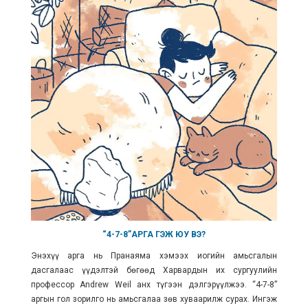
“4-7-8”
АРГА ГЭЖ ЮУ ВЭ?
Энэхүү арга нь Пранаяма хэмээх иогийн амьсгалын
дасгалаас үүдэлтэй бөгөөд Харвардын их сургуулийн
профессор Andrew Weil анх түгээн дэлгэрүүлжээ. “4-7-8”
аргын гол зорилго нь амьсгалаа зөв хуваарилж сурах. Ингэж