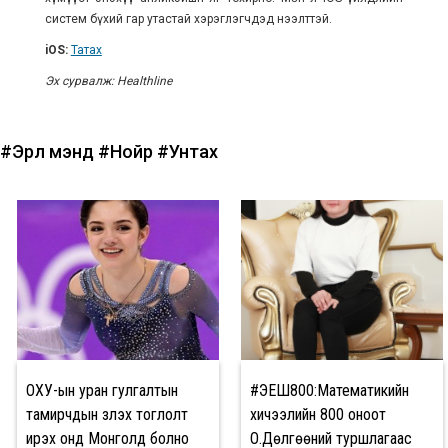
систем бүхий гар утастай хэрэглэгчдэд нээлттэй.
iOS:
Татах
Эх сурвалж: Healthline
#Эрүүл мэнд
#Нойр
#Унтах
ОХУ-ын уран гулгалтын
#ЭЕШ800:Математикийн
тамирчдын үзүүлэх тоглолт
хичээлийн 800 оноот
ирэх онд Монголд болно
О.Дөлгөөний туршлагаас