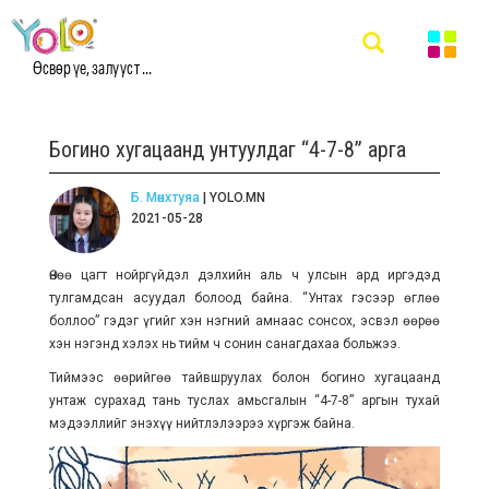
Өсвөр үе, залууст ...
Богино хугацаанд унтуулдаг “4-7-8” арга
Б. Мөнхтуяа
| YOLO.MN
2021-05-28
Өнөө цагт нойргүйдэл дэлхийн аль ч улсын ард иргэдэд
тулгамдсан асуудал болоод байна. “Унтах гэсээр өглөө
боллоо” гэдэг үгийг хэн нэгний амнаас сонсох, эсвэл өөрөө
хэн нэгэнд хэлэх нь тийм ч сонин санагдахаа больжээ.
Тиймээс
өөрийгөө тайвшруулах болон
богино хугацаанд
унтаж сурахад тань туслах амьсгалын “4-7-8” аргын тухай
мэдээллийг энэхүү нийтлэлээрээ хүргэж байна.