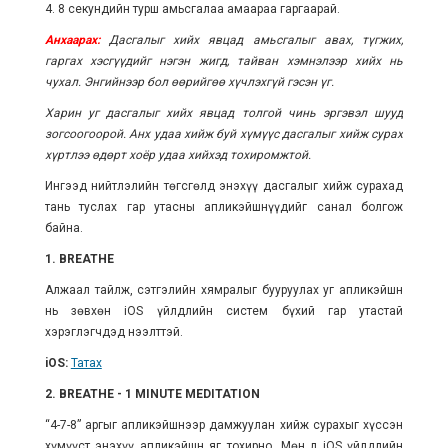
4. 8 секундийн турш амьсгалаа амаараа гаргаарай.
Анхаарах:
Дасгалыг хийх явцад амьсгалыг авах, түгжих,
гаргах хэсгүүдийг нэгэн жигд, тайван хэмнэлээр хийх нь
чухал. Энгийнээр бол өөрийгөө хүчлэхгүй гэсэн үг.
Харин уг дасгалыг хийх явцад толгой чинь эргэвэл шууд
зогсоогоорой. Анх удаа хийж буй хүмүүс дасгалыг хийж сурах
хүртлээ өдөрт хоёр удаа хийхэд тохиромжтой.
Ингээд нийтлэлийн төгсгөлд энэхүү дасгалыг хийж сурахад
тань туслах гар утасны апликэйшнүүдийг санал болгож
байна.
1. BREATHE
Алжаал тайлж, сэтгэлийн хямралыг бууруулах уг апликэйшн
нь зөвхөн iOS үйлдлийн систем бүхий гар утастай
хэрэглэгчдэд нээлттэй.
iOS:
Татах
2.
BREATHE - 1 MINUTE MEDITATION
“4-7-8” аргыг апликэйшнээр дамжуулан хийж сурахыг хүссэн
хүмүүст энэхүү апликэйшн яг тохирно. Мөн л iOS үйлдлийн