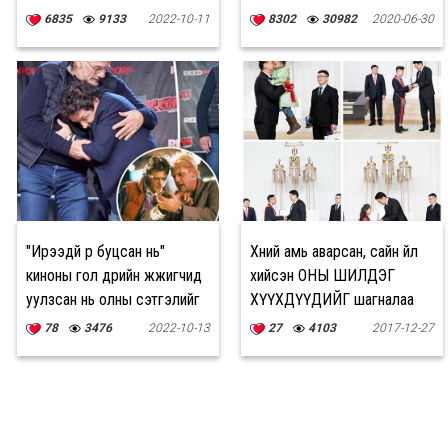
6835
9133
2022-10-11
8302
30982
2020-06-30
"Ирээдүй рүү буцсан нь"
Хүний амь аварсан, сайн үйл
киноны гол дүрийн жүжигчид
хийсэн ОНЫ ШИЛДЭГ
уулзсан нь олны сэтгэлийг
ХҮҮХДҮҮДИЙГ шагналаа
хөдөлгөв
78
3476
2022-10-13
27
4103
2017-12-27