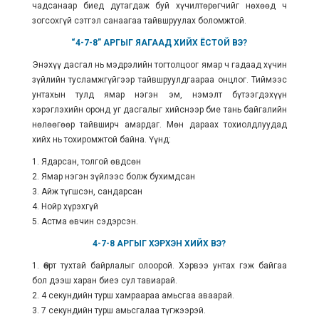
чадсанаар биед дутагдаж буй хүчилтөрөгчийг нөхөөд ч
зогсохгүй сэтгэл санаагаа тайвшруулах боломжтой.
“4-7-8” АРГЫГ ЯАГААД ХИЙХ ЁСТОЙ ВЭ?
Энэхүү дасгал нь мэдрэлийн тогтолцоог ямар ч гадаад хүчин
зүйлийн тусламжгүйгээр тайвшруулдгаараа онцлог. Тиймээс
унтахын тулд ямар нэгэн эм, нэмэлт бүтээгдэхүүн
хэрэглэхийн оронд уг дасгалыг хийснээр бие тань байгалийн
нөлөөгөөр тайвширч амардаг. Мөн дараах тохиолдлуудад
хийх нь тохиромжтой байна. Үүнд:
1. Ядарсан, толгой өвдсөн
2. Ямар нэгэн зүйлээс болж бухимдсан
3. Айж түгшсэн, сандарсан
4. Нойр хүрэхгүй
5. Астма өвчин сэдэрсэн.
4-7-8 АРГЫГ ХЭРХЭН ХИЙХ ВЭ?
1. Өөрт тухтай байрлалыг олоорой. Хэрвээ унтах гэж байгаа
бол дээш харан биеэ сул тавиарай.
2. 4 секундийн турш хамраараа амьсгаа аваарай.
3. 7 секундийн турш амьсгалаа түгжээрэй.