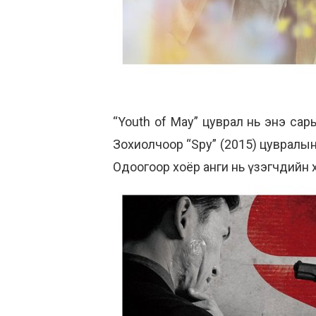
“Youth of May” цуврал нь энэ сары
Зохиолчоор “Spy” (2015) цувралын
Одоогоор хоёр анги нь үзэгчдийн х