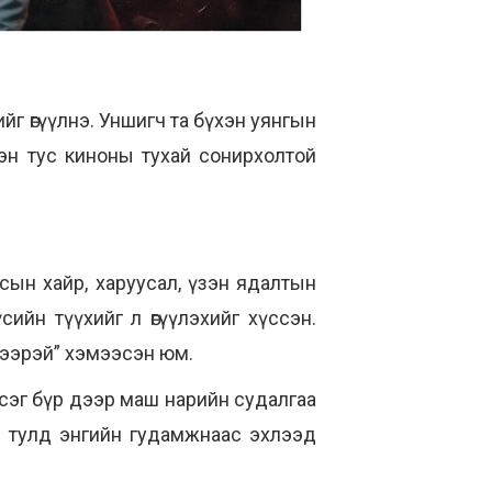
г өгүүлнэ. Уншигч та бүхэн уянгын
лэн тус киноны тухай сонирхолтой
сын хайр, харуусал, үзэн ядалтын
ийн түүхийг л өгүүлэхийг хүссэн.
үзээрэй” хэмээсэн юм.
эсэг бүр дээр маш нарийн судалгаа
н тулд энгийн гудамжнаас эхлээд