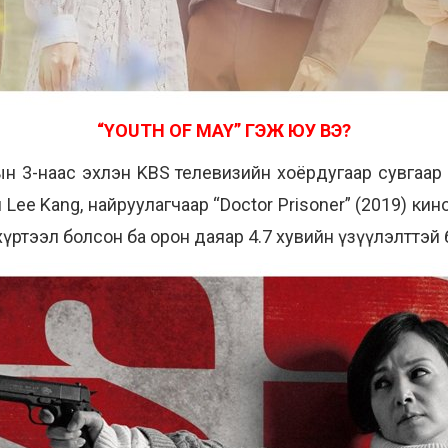
“YOUTH OF MAY” ГЭЖ ЮУ ВЭ?
н 3-наас эхлэн KBS телевизийн хоёрдугаар сувгаар га
 Lee Kang, найруулагчаар “Doctor Prisoner” (2019) ки
үртээл болсон ба орон даяар 4.7 хувийн үзүүлэлттэй 