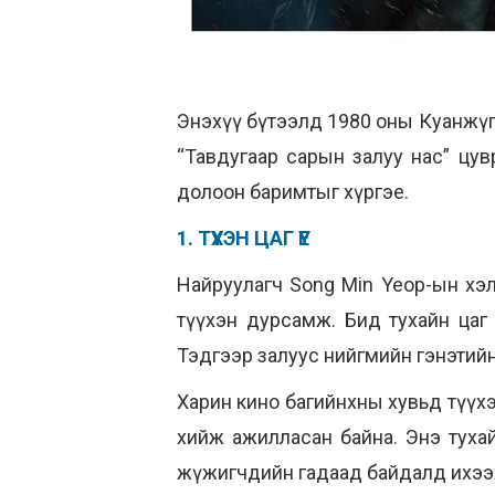
Энэхүү бүтээлд 1980 оны Куанжүги
“Тавдугаар сарын залуу нас” цув
долоон баримтыг хүргэе.
1. ТҮҮХЭН ЦАГ ҮЕ
Найруулагч Song Min Yeop-ын хэл
түүхэн дурсамж. Бид тухайн цаг 
Т
эдгээр залуус
нийгмийн гэнэтийн
Харин кино багийнхны хувьд түүхэ
хийж ажилласан байна. Энэ туха
жүжигчдийн гадаад байдалд ихээх