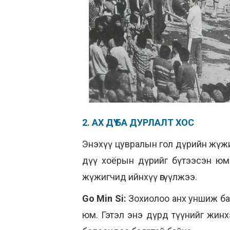
2. АХ ДҮҮ БА ДУРЛАЛТ ХОС
Энэхүү цувралын гол дүрийн жүжиг
дүү хоёрын дүрийг бүтээсэн юм.
жүжигчид ийнхүү өгүүлжээ.
Go Min Si:
Зохиолоо анх уншиж ба
юм. Гэтэл энэ дүрд түүнийг
жинх