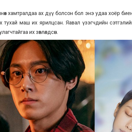
мнөх хамтралдаа ах дүү болсон бол энэ удаа хоёр би
х тухай маш их ярилцсан. Яавал үзэгчдийн сэтгэлий
агчтайгаа их зөвлөлдсөн.