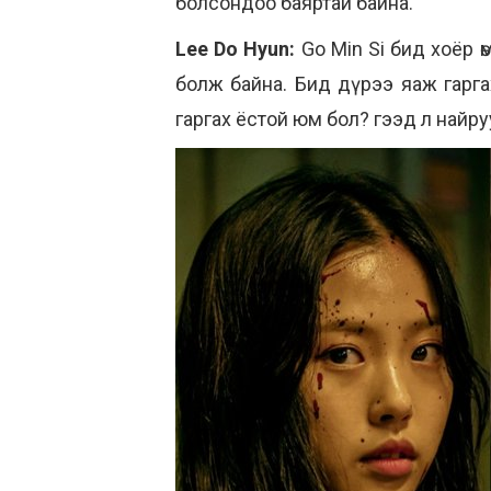
болсондоо баяртай байна.
Lee Do Hyun:
Go Min Si бид хоёр ө
болж байна. Бид дүрээ яаж гарга
гаргах ёстой юм бол? гээд л найруул