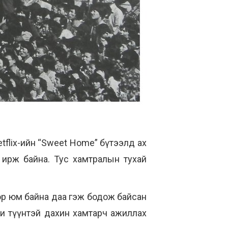
tflix-ийн “Sweet Home” бүтээлд ах
 ирж байна. Тус хамтралын тухай
ор юм байна даа гэж бодож байсан
Би түүнтэй дахин хамтарч ажиллах