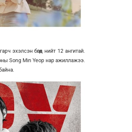
рч эхэлсэн бөгөөд нийт 12 ангитай.
ноны Song Min Yeop нар ажиллажээ.
байна.