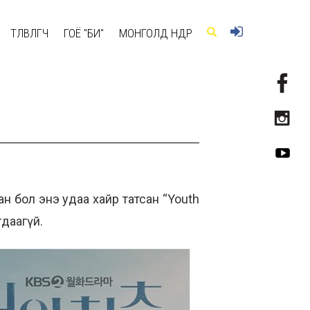
ТӨЛӨВЛӨГЧ
ГОЁ "БИ"
МОНГОЛД ӨНӨӨДӨР
н бол энэ удаа хайр татсан “Youth
даагүй.