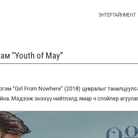
ЭНТЕРТАЙНМЕНТ
лам “Youth of May”
ргэм “Girl From Nowhere” (2018) цувралыг танилцуулса
айна. Мэдээж энэхүү нийтлэлд ямар ч спойлер агуулаг