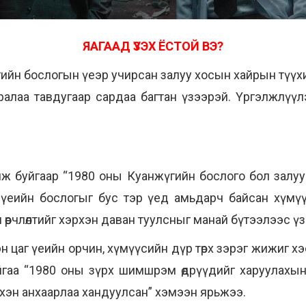
ЯАГААД ҮЗЭХ ЁСТОЙ ВЭ?
йн бослогын үеэр учирсан залуу хосын хайрын түүхий
ралаа тавдугаар сардаа багтан үзээрэй. Үргэлжлүү
ж буйгаар “1980 оны Куанжүгийн бослого бол залуу
үеийн бослогыг бус тэр үед амьдарч байсан хүмүүс
 өөрчлөлтийг хэрхэн даван туулсныг манай бүтээлээс 
н цаг үеийн орчин, хүмүүсийн дүр төрх зэрэг жижиг х
йгаа “1980 оны зүрх шимшрэм өдрүүдийг харуулахы
эн анхаарлаа хандуулсан” хэмээн ярьжээ.