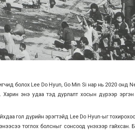
чид болох Lee Do Hyun, Go Min Si нар нь 2020 онд Ne
 Харин энэ удаа тэд дурлалт хосын дүрээр эргэн
йхдаа гол дүрийн эрэгтэйд Lee Do Hyun-ыг тохирохо
энээсээ
тоглох болсныг сонсоод үнэхээр гайхсан. 