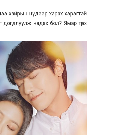
енээ хайрын нүдээр харах хэрэгтэй
г догдлуулж чадах бол? Ямар төрх