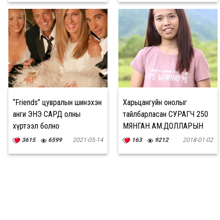
“Friends” цувралын шинэхэн
Харьцангуйн онолыг
анги ЭНЭ САРД олны
тайлбарласан СУРАГЧ 250
хүртээл болно
МЯНГАН АМ.ДОЛЛАРЫН
ШАГНАЛ хүртлээ
3615
6599
2021-05-14
163
9212
2018-01-02