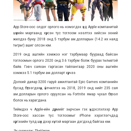
App Store-оос олдог орлого нь нэмэгдэх үед Apple компанитай
шүүхийн маргаанд хүрсэн тус тоглоом нээлтээ хийсэн эхний
жилдээ буюу 2018 онд 5 тэрбум ам.долларын (14.2 их наяд
төгрөг) ашиг олсон юм.
2019 онд ашгийн хэмжээ нэг тэрбумаар буураад байсан
тоглоомын орлого 2020 онд 3.6 тэрбум болж буурах төлөвтэй
байв. Гэвч саяхан гаргасан тайлангаар 2020 оны ашгийн
хэмжээ 5.1 тэрбум ам.долларт хүрчээ.
Дэлхий даяар 3200 гаруй ажилтантай Epic Games компанийн
бусад бүтээгдэхүүн, үйлчилгээ нь 2018, 2019 онд нийт 235 сая
ам.долларын орлого оруулсан нь Fortnite ямар чухал бүтээл
болох нь харагдана.
Тиймдээ ч Apple-ийн дүрмийг зөрчсөн гэх үндэслэлээр App
Store-оос хассан тус тоглоомыг iPhone хэрэглэгчдэд
хүргэхийн тулд шүүх дээр хүчтэй маргаан дэгдээд байгаа юм.
Эх сурвалж: TheVerge