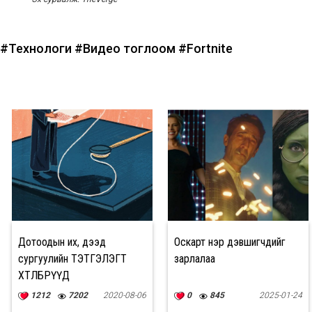
#Технологи
#Видео тоглоом
#Fortnite
Дотоодын их, дээд
Оскарт нэр дэвшигчдийг
сургуулийн ТЭТГЭЛЭГТ
зарлалаа
ХӨТӨЛБӨРҮҮД
1212
7202
2020-08-06
0
845
2025-01-24