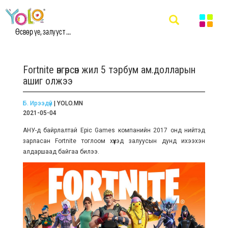
Өсвөр үе, залууст ...
Fortnite өнгөрсөн жил 5 тэрбум ам.долларын
ашиг олжээ
Б. Ирээдүй
| YOLO.MN
2021-05-04
АНУ-д байрлалтай Epic Games компанийн 2017 онд нийтэд
зарласан Fortnite тоглоом хүүхэд залуусын дунд ихээхэн
алдаршаад байгаа билээ.