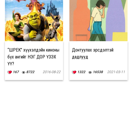
“ШРЕК” хүүхэлдэйн киноны
Донтуулах эрсдэлтэй
бүх ангийг НЭГ ДОР ҮЗЭХ
дадлууд
ҮҮ?
167
8722
2016-08-22
1322
16538
2021-03-11