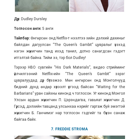
Дүр:
Dudley Dursley
Тоглосон анги:
5 анги
Тайлбар:
Өнгөрсөн онд Netflix-т нээлтээ хийн дэлхий дахиныг
байлдан дагуулсан “The Queen’s Gambit” цувралыг үзэхэд
нэгэн жүжигчин танд ихэд танил, дотно санагдсан гэдэгт
итгэлтэй байна. Тийм ээ, тэр бол Dudley!
Тэрээр HBO сувгийн “His Dark Materials”, видео стрийминг
үйлчилгээний Netflix-ийн “The Queen’s Gambit” зэрэг
цувралуудад дүр бүтээжээ. Мөн өнгөрсөн онд Монголчууд
бидний дунд өндөр хүлээлт үүсгээд байсан “Waiting for the
Barbarians” уран сайхны кинонд ч тоглосон. Уг кинонд Монгол
Улсын ардын жүжигчин П. Цэрэндагва, гавьяат жүжигчин Д.
Гүрсэд, дэлхийн тавцанд улсынхаа нэрийг гаргаж буй эмэгтэй
жүжигчин Б. Ганчимэг нар тоглосон гэдгийг та бүхэн санаж
байгаа байх.
7. FREDDIE STROMA