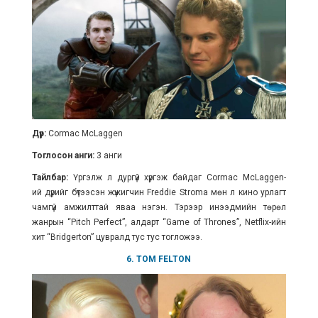
Дүр:
Cormac McLaggen
Тоглосон анги:
3 анги
Тайлбар:
Үргэлж л дургүй хүргэж байдаг
Cormac McLaggen-
ий
дүрийг бүтээсэн жүжигчин Freddie Stroma мөн л кино урлагт
чамгүй амжилттай яваа нэгэн. Тэрээр инээдмийн төрөл
жанрын “Pitch Perfect”, алдарт “Game of Thrones”, Netflix-ийн
хит “Bridgerton” цувралд тус тус тогложээ.
6. TOM FELTON