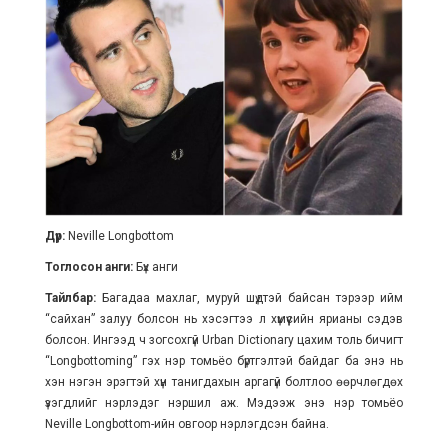
Дүр:
Neville Longbottom
Тоглосон анги:
Бүх анги
Тайлбар:
Багадаа махлаг, муруй шүдтэй байсан тэрээр ийм
“сайхан” залуу болсон нь хэсэгтээ л хүмүүсийн ярианы сэдэв
болсон. Ингээд ч зогсохгүй Urban Dictionary цахим толь бичигт
“Longbottoming” гэх нэр томьёо бүртгэлтэй байдаг ба энэ нь
хэн нэгэн эрэгтэй хүн танигдахын аргагүй болтлоо өөрчлөгдөх
үзэгдлийг нэрлэдэг нэршил аж. Мэдээж энэ нэр томьёо
Neville Longbottom-ийн овгоор нэрлэгдсэн байна.