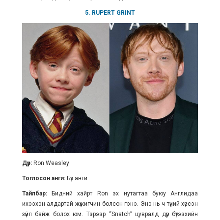
5. RUPERT GRINT
Дүр:
Ron Weasley
Тоглосон анги:
Бүх анги
Тайлбар:
Бидний хайрт Ron эх нутагтаа буюу Англидаа
ихээхэн алдартай жүжигчин болсон гэнэ. Энэ нь ч түүний хүссэн
зүйл байж болох юм. Тэрээр “Snatch” цувралд дүр бүтээхийн