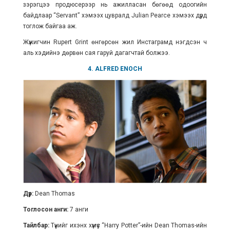
зэрэгцээ продюсерээр нь ажилласан бөгөөд одоогийн
байдлаар “Servant” хэмээх цувралд Julian Pearce хэмээх дүрд
тоглож байгаа аж.
Жүжигчин Rupert Grint өнгөрсөн жил Инстаграмд нэгдсэн ч
аль хэдийнэ дөрвөн сая гаруй дагагчтай болжээ.
4. ALFRED ENOCH
Дүр:
Dean Thomas
Тоглосон анги:
7 анги
Тайлбар:
Түүнийг ихэнх хүмүүс “Harry Potter”-ийн Dean Thomas-ийн