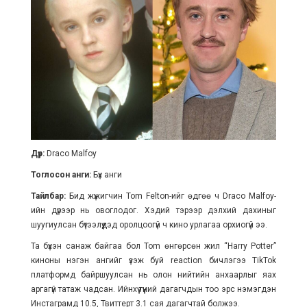
Дүр:
Draco Malfoy
Тоглосон анги:
Бүх анги
Тайлбар:
Бид жүжигчин Tom Felton-ийг өдгөө ч Draco Malfoy-
ийн дүрээр нь овоглодог. Хэдий тэрээр дэлхий дахиныг
шуугиулсан бүтээлүүдэд оролцоогүй ч кино урлагаа орхиогүй ээ.
Та бүхэн санаж байгаа бол Тоm өнгөрсөн жил “Harry Potter”
киноны нэгэн ангийг үзэж буй reaction бичлэгээ TikTok
платформд байршуулсан нь олон нийтийн анхаарлыг яах
аргагүй татаж чадсан. Ийнхүү түүний дагагчдын тоо эрс нэмэгдэн
Инстаграмд 10.5, Твиттерт 3.1 сая дагагчтай болжээ.