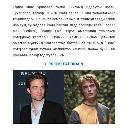
Emma кино урлагаас гадна нийгэмд идэвхтэй нэгэн.
Тухайлбал, тэрээр НҮБ-ын сайн санааны элч төлөөлөгчөөр
томилогдсон, HeForShe компанит ажлыг эхлүүлсэн гээд өөрийн
нэр хүнд, хүч чадлаа сайн сайхан зүйлд зориулж яваа. Тэрээр
мөн “Forbes”, “Vanity Fair” зэрэг Америкийн томоохон
сэтгүүлүүдээс гаргасан
“Д
элхийн хамгийн өндөр цалинтай
эмэгтэй жүжигчид
”
жагсаалтад багтсан ба 2015 онд “Time”
сэтгүүлээс түүнийг тухайн жилийнхээ хамгийн нөлөө бүхий 100
эрхмийн нэгээр тодруулсан юм.
1. ROBERT PATTINSON