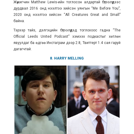
Жүжигчин Matthew Lewis-ийн тоглосон алдартай бүтээлүүдээс
дурдвал 2016 онд нээлтээ хийсэн уянгын “Me Before You”,
2020 онд нээлтээ хийсэн “All Creatures Great and Small”
байна.
Тэрээр тайз, дэлгэцийн бүтээлүүдэд тоглохоос гадна “The
Official Leeds United Podcast” хэмээх подкастыг хөтлөн
явуулдаг ба өдгөө Инстаграм дээр 2.8, Твиттерт 1.4 сая гаруй
дагагчтай.
8. HARRY MELLING