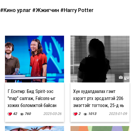
#Кино урлаг
#Жүжигчин
#Harry Potter
Г.Есөнтөмөр: Бид Spirit-ээс
Хүн худалдаалах гэмт
"map" салгаж, Falcons-ыг
хэрэгт өртөх эрсдэлтэй 206
хожих боломжтой байсан
эмэгтэйг тогтоож, 25-д нь
тусламж үзүүлжээ
42
760
2025-03-26
2
1013
2025-01-09