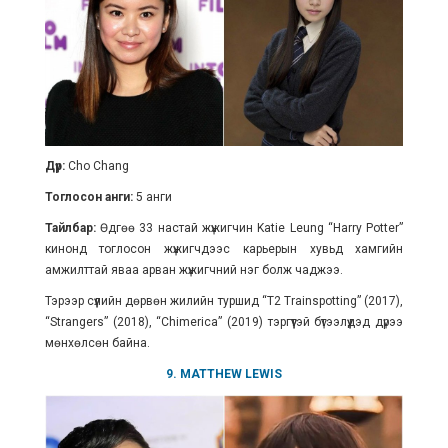
Дүр:
Cho Chang
Тоглосон анги:
5 анги
Тайлбар:
Өдгөө 33 настай жүжигчин Katie Leung “Harry Potter”
кинонд тоглосон жүжигчдээс карьерын хувьд хамгийн
амжилттай яваа арван жүжигчний нэг болж чаджээ.
Тэрээр сүүлийн дөрвөн жилийн туршид “T2 Trainspotting” (2017),
“Strangers” (2018), “Chimerica” (2019) тэргүүтэй бүтээлүүдэд дүрээ
мөнхөлсөн байна.
9. MATTHEW LEWIS