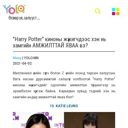
Өсвөр үе, залууст ...
"Harry Potter" киноны жүжигчдээс хэн нь
хамгийн АМЖИЛТТАЙ ЯВАА вэ?
Миау
| YOLO.MN
2021-04-02
Миллениал үеийн сүүлч болон Z үеийн эхэнд төрсөн залуусын
бага насны дурсамжтай салшгүй холбоотой "Harry Potter"
киноны жүжигчдийг одоогийн амжилтын түвшингээр нь
эрэмбэлэн хүргэж байна. Карьерын хувьд тэдний хэн нь
хамгийн өндөр амжилттай яваа бол?
10. KATIE LEUNG