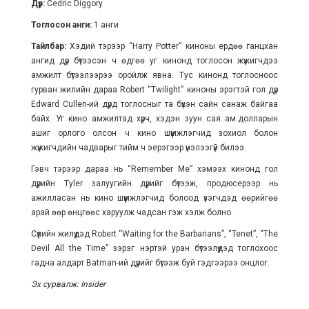
Дүр:
Cedric Diggory
Тоглосон анги:
1 анги
Тайлбар:
Хэдий тэрээр “Harry Potter” киноны ердөө ганцхан
ангид дүр бүтээсэн ч өдгөө уг кинонд тоглосон жүжигчдээ
амжилт бүтээлээрээ оройлж явна. Тус кинонд тоглосноос
гурван жилийн дараа Robert “Twilight” киноны эрэгтэй гол дүр
Edward Cullen-ий дүрд тоглосныг та бүхэн сайн санаж байгаа
байх. Уг кино амжилтад хүрч, хэдэн зуун сая ам.долларын
ашиг орлого олсон ч кино шүүмжлэгчид зохиол болон
жүжигчдийн чадварыг тийм ч эерэгээр үнэлээгүй билээ.
Гэвч тэрээр дараа нь “Remember Me” хэмээх кинонд гол
дүрийн Tyler залуугийн дүрийг бүтээж, продюсерээр нь
ажилласан нь кино шүүмжлэгчид болоод үзэгчдэд өөрийгөө
арай өөр өнцгөөс харуулж чадсан гэж хэлж болно.
Сүүлийн жилүүдэд Robert “Waiting for the Barbarians”, “Tenet”, “The
Devil All the Time” зэрэг нэртэй уран бүтээлүүдэд тоглохоос
гадна алдарт Batman-ий дүрийг бүтээж буй гэдгээрээ онцлог.
Эх сурвалж: Insider