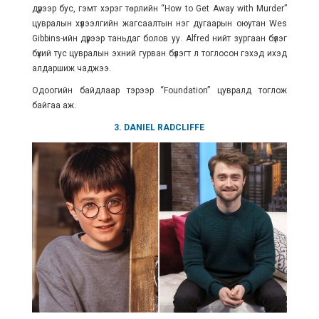
дүрээр бус, гэмт хэрэг төрлийн “How to Get Away with Murder”
цувралын хүлээлгийн жагсаалтын нэг дугаарын оюутан Wes
Gibbins-ийн дүрээр таньдаг болов уу. Alfred нийт зургаан бүлэг
бүхий тус цувралын эхний гурван бүлэгт л тоглосон гэхэд ихэд
алдаршиж чаджээ.
Одоогийн байдлаар тэрээр “Foundation” цувралд тоглож
байгаа аж.
3. DANIEL RADCLIFFE