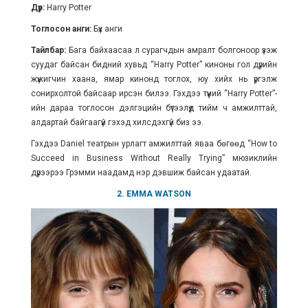
Дүр:
Harry Potter
Тоглосон анги:
Бүх анги
Тайлбар:
Бага байхаасаа л сурагчдын амралт болгоноор үзэж
суудаг байсан бидний хувьд
“Harry Potter”
киноны гол дүрийн
жүжигчин хаана, ямар кинонд тоглох, юу хийх нь үргэлж
сонирхолтой байсаар ирсэн билээ. Гэхдээ түүний “Harry Potter”-
ийн дараа тоглосон дэлгэцийн бүтээлүүд тийм ч амжилттай,
алдартай байгаагүй гэхэд хилсдэхгүй биз ээ.
Гэхдээ Daniel театрын урлагт амжилттай яваа бөгөөд “How to
Succeed in Business Without Really Trying” мюзиклийн
дүрээрээ Грэмми наадамд нэр дэвшиж байсан удаатай.
2. EMMA WATSON