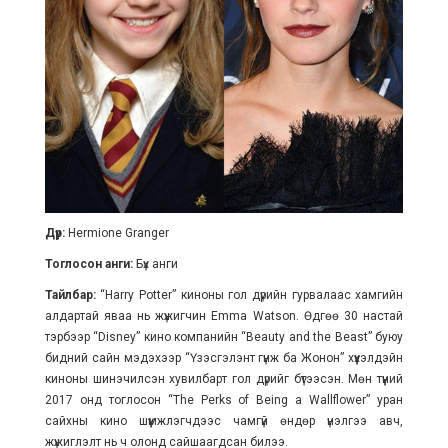
Дүр:
Hermione Granger
Тоглосон анги:
Бүх анги
Тайлбар:
“Harry Potter” киноны гол дүрийн гурвалаас хамгийн
алдартай яваа нь жүжигчин Emma Watson. Өдгөө 30 настай
тэрбээр “Disney” кино компанийн “Beauty and the Beast” буюу
бидний сайн мэдэхээр “Үзэсгэлэнт гүнж ба Жонон” хүүхэлдэйн
киноны шинэчилсэн хувилбарт гол дүрийг бүтээсэн. Мөн түүний
2017 онд тоглосон “The Perks of Being a Wallflower” уран
сайхны кино шүүмжлэгчдээс чамгүй өндөр үнэлгээ авч,
жүжиглэлт нь ч олонд сайшаагдсан билээ.