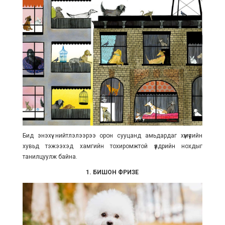
Бид энэхүү нийтлэлээрээ орон сууцанд амьдардаг хүмүүсийн
хувьд тэжээхэд хамгийн тохиромжтой үүлдрийн нохдыг
танилцуулж байна.
1. БИШОН ФРИЗЕ