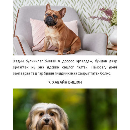
Хэдий булчинлаг биетэй ч доороо эргэлдэж, буйдан дээр
зүүрмэглэх нь энэ үүлдрийн онцлог гэлтэй. Найрсаг, үнэнч
зангаараа тэд гэр бүлийн гишүүдийнхнээ хайрыг татах болно.
7. ХАВАЙН БИШОН