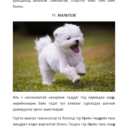
уралдахад авхаалж самбаатай, спортлог найз тань байх
болно.
11. МАЛЬТЕЗЕ
Аль ч насныхантай нөхөрлөж чаддаг тэд заримдаа зөрүүд,
өөрийнхөөрөө байх гэдэг тул аливааг сургахдаа шагнаж
урамшуулах аргыг ашиглаарай.
Гэртээ амьтан тэжээснээр та болоод гэр бүлийн гишүүдийн тань
амьдрал илүү аз жаргалтай болно. Гэхдээ гэр бүлийн тань гишүүд