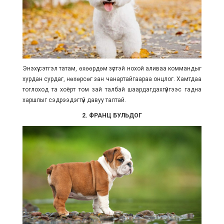
Энэхүү сэтгэл татам, өхөөрдөм зүстэй нохой аливаа коммандыг
хурдан сурдаг, нөхөрсөг зан чанартайгаараа онцлог. Хамтдаа
тоглоход та хоёрт том зай талбай шаардагдахгүйгээс гадна
харшлыг сэдрээдэггүй давуу талтай.
2. ФРАНЦ БУЛЬДОГ