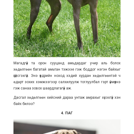
Магадгүй та орон сууцанд амьдардаг учир аль болох
хөдөлгөөн багатай амьтан тэжээе гэж боддог нэгэн байхыг
үгүйсгэхгүй. Энэ үүлдрийн ноход хэдий хурдан хөдөлгөөнтэй ч
өдөрт зохих хэмжээгээр салхилуулж тоглуулбал гэрт үймүүлнэ
гэж санаа зовох шаардлагагүй аж.
Дасгал хөдөлгөөн хийсний дараа унтаж амрахыг хүсэхгүй хэн
байх билээ?
4. ПАГ