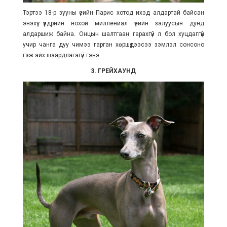
Тэртээ 18-р зууны үеийн Парис хотод ихэд алдартай байсан
энэхүү үүлдрийн нохой миллениал үеийн залуусын дунд
алдаршиж байна. Онцын шалтгаан гарахгүй л бол хуцдаггүй
учир чанга дуу чимээ гарган хөршүүдээсээ зэмлэл сонсоно
гэж айх шаардлагагүй гэнэ.
3. ГРЕЙХАУНД