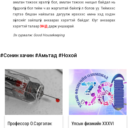
амьтан тэжээх хүсэлгүй бол, амьтан тэжээх нөхцөл байдал нь
бүрдээгүй бол тийм ч аз жаргалтай байхгүй л болов уу. Тиймээс
гэртээ бяцхан найзыгаа дагуулж ирэхээс өмнө хэд хэдэн
зүйлсийг зайлшгүй анхаарах хэрэгтэй байдаг. Юуг анхаарах
хэрэгтэй талаар
ЭНД
дарж уншаарай.
Эх сурвалж: Good Housekeeping
#Сонин хачин
#Амьтад
#Нохой
Профессор О.Сэргэлэн:
Улсын физикийн XXXVI