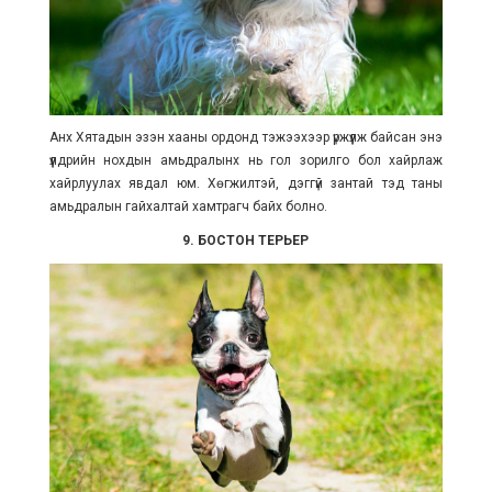
Анх Хятадын эзэн хааны ордонд тэжээхээр үржүүлж байсан энэ
үүлдрийн нохдын амьдралынх нь гол зорилго бол хайрлаж
хайрлуулах явдал юм. Хөгжилтэй, дэггүй зантай тэд таны
амьдралын гайхалтай хамтрагч байх болно.
9. БОСТОН ТЕРЬЕР