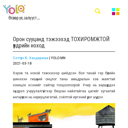
Өсвөр үе, залууст ...
Орон сууцанд тэжээхэд ТОХИРОМЖТОЙ
үүлдрийн ноход
Сэтгүүлч Б. Хандармаа
| YOLO.MN
2021-03-18
Хэрэв та нохой тэжээхээр шийдсэн бол танай гэр бүлийн
шинэхэн гишүүний онцлог таны амьдралын хэв маягтай
зохицох эсэхийг сайтар тооцоолоорой. Учир нь хөршүүддээ
хүндрэл учруулалгүйгээр бяцхан найзтайгаа цагийг зугаатай
өнгөрүүлэх нь хариуцлагатай, соёлтой иргэний үүрэг шүү дээ.