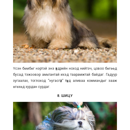
Үсэн бөмбөг нэртэй энэ үүлдрийн ноход нийтэч, цовоо бөгөөд
бусад тэжээвэр амьтантай ихэд таарамжтай байдаг. Гадуур
зугаалах, тоглоход “нугасгүй” түүнд аливаа коммандыг зааж
өгөхөд хурдан сурдаг.
8. ШИЦУ