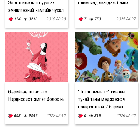
Элэг шилжүүлэн суулгах
олимпиад явагдаж байна
эмчилгээний хамгийн чухал
асуудлын нэг нь цус, цусан
124
3213
2018-08-28
7
753
2025-04-07
бүтээгдэхүүн
Өөрийгөө шүтэх эго:
"Тоглоомын түүх" киноны
Нарциссист эмгэг болох нь
тухай таны мэдэхээс ч
сонирхолтой 7 баримт
603
9847
2022-05-12
0
315
2026-06-22