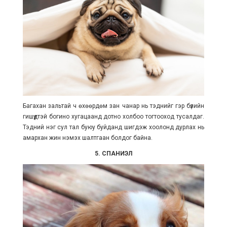
Багахан зальтай ч өхөөрдөм зан чанар нь тэднийг гэр бүлийн
гишүүдтэй богино хугацаанд дотно холбоо тогтооход тусалдаг.
Тэдний нэг сул тал буюу буйданд шигдэж хоолонд дурлах нь
амархан жин нэмэх шалтгаан болдог байна.
5. СПАНИЭЛ