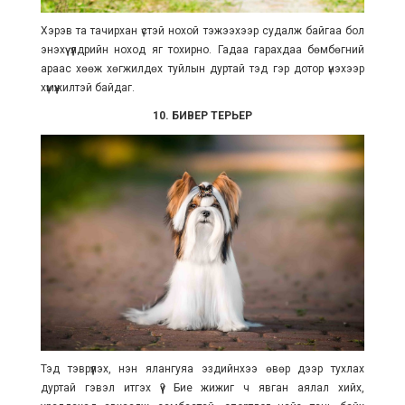
Хэрэв та тачирхан үстэй нохой тэжээхээр судалж байгаа бол
энэхүү үүлдрийн ноход яг тохирно. Гадаа гарахдаа бөмбөгний
араас хөөж хөгжилдөх туйлын дуртай тэд гэр дотор үнэхээр
хүмүүжилтэй байдаг.
10. БИВЕР ТЕРЬЕР
Тэд тэврүүлэх, нэн ялангуяа эздийнхээ өвөр дээр тухлах
дуртай гэвэл итгэх үү? Бие жижиг ч явган аялал хийх,