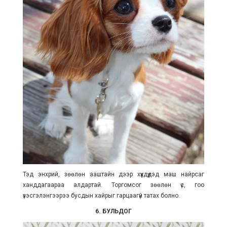
Тэд энхрий, зөөлөн ааштайн дээр хүүхдүүдэд маш найрсаг
ханддагаараа алдартай. Торгомсог зөөлөн үс, гоо
үзэсгэлэнгээрээ бусдын хайрыг гарцаагүй татах болно.
6. БУЛЬДОГ