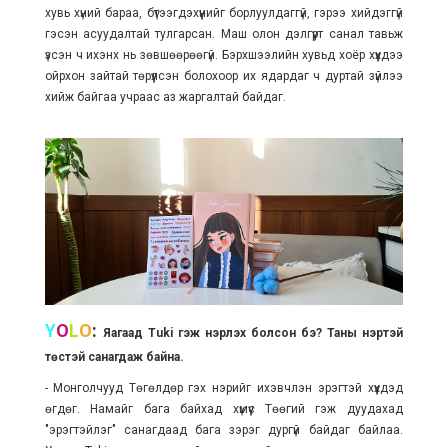
хувь хүний бараа, бүтээгдэхүүнийг борлуулдаггүй, гэрээ хийдэггүй
гэсэн асуудалтай тулгарсан. Маш олон дэлгүүрт санал тавьж
үзсэн ч ихэнх нь зөвшөөрөөгүй. Бэрхшээлийн хувьд хоёр хүүхдээ
ойрхон зайтай төрүүлсэн болохоор их ядардаг ч дуртай зүйлээ
хийж байгаа учраас аз жаргалтай байдаг.
Y
O
L
O
:
Яагаад Tuki гэж нэрлэх болсон бэ? Таны нэртэй
төстэй санагдаж байна.
-
Монголчууд Төгөлдөр гэх нэрийг ихэвчлэн эрэгтэй хүүхдэд
өгдөг. Намайг бага байхад хүмүүс Төөгий гэж дуудахад
"эрэгтэйлэг" санагдаад бага зэрэг дургүй байдаг байлаа.