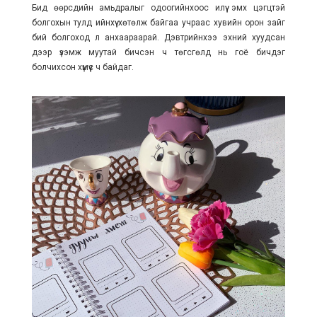
Бид өөрсдийн амьдралыг одоогийнхоос илүү эмх цэгцтэй
болгохын тулд ийнхүү хөтөлж байгаа учраас хувийн орон зайг
бий болгоход л анхаараарай. Дэвтрийнхээ эхний хуудсан
дээр үзэмж муутай бичсэн ч төгсгөлд нь гоё бичдэг
болчихсон хүмүүс ч байдаг.