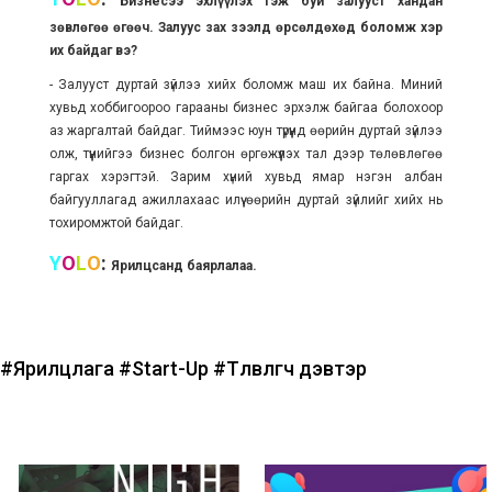
Бизнесээ эхлүүлэх гэж буй залууст хандан
зөвлөгөө өгөөч. Залуус зах зээлд өрсөлдөхөд боломж
хэр
их
байдаг вэ?
- Залууст дуртай зүйлээ хийх боломж маш их байна. Миний
хувьд хоббигоороо гарааны бизнес эрхэлж байгаа болохоор
аз жаргалтай байдаг. Тиймээс юун түрүүнд өөрийн дуртай зүйлээ
олж, түүнийгээ бизнес болгон өргөжүүлэх тал дээр төлөвлөгөө
гаргах хэрэгтэй. Зарим хүний хувьд ямар нэгэн албан
байгууллагад ажиллахаас илүү өөрийн дуртай зүйлийг хийх нь
тохиромжтой байдаг.
Y
O
L
O
:
Ярилцсанд баярлалаа.
#Ярилцлага
#Start-Up
#Төлөвлөгч дэвтэр