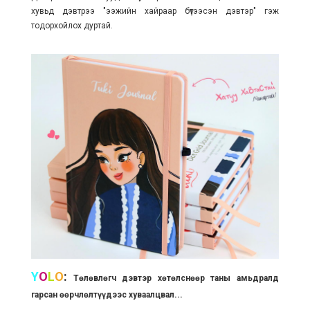
хувьд дэвтрээ "ээжийн хайраар бүтээсэн дэвтэр" гэж
тодорхойлох дуртай.
Y
O
L
O
:
Төлөвлөгч дэвтэр хөтөлснөөр таны амьдралд
гарсан өөрчлөлтүүдээс хуваалцвал...