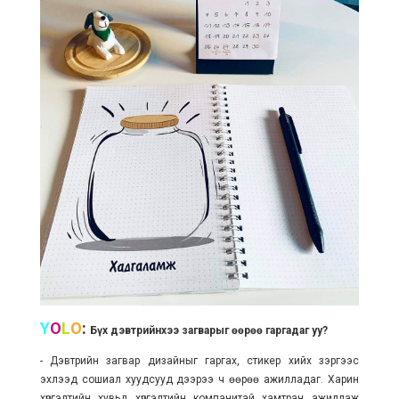
Y
O
L
O
:
Бүх дэвтрийнхээ загварыг өөрөө гаргадаг уу?
- Дэвтрийн загвар дизайныг гаргах, стикер хийх зэргээс
эхлээд сошиал хуудсууд дээрээ ч өөрөө ажилладаг. Харин
хүргэлтийн хувьд хүргэлтийн компанитай хамтран ажиллаж