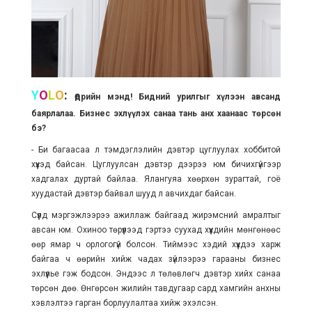
Y
O
L
O
:
Өдрийн мэнд! Бидний урилгыг хүлээн авсанд
баярлалаа. Бизнес эхлүүлэх санаа
тань
анх хаанаас төрсөн
бэ?
- Би багаасаа л тэмдэглэлийн дэвтэр цуглуулах хоббитой
хүүхэд байсан. Цуглуулсан дэвтэр дээрээ юм бичихгүйгээр
хадгалах дуртай байлаа. Ялангуяа хөөрхөн зурагтай, гоё
хуудастай дэвтэр байвал шууд л авчихдаг байсан.
Сүүлд мэргэжлээрээ ажиллаж байгаад жирэмсний амралтыг
авсан юм. Охиноо төрүүлээд гэртээ суухад хүүхдийн мөнгөнөөс
өөр ямар ч орлогогүй болсон. Тиймээс хэдий хүүхдээ харж
байгаа ч өөрийн хийж чадах зүйлээрээ гарааны бизнес
эхлүүлье гэж бодсон. Эндээс л төлөвлөгч дэвтэр хийх санаа
төрсөн дөө. Өнгөрсөн жилийн тавдугаар сард хамгийн анхны
хэвлэлтээ гарган борлуулалтаа хийж эхэлсэн.