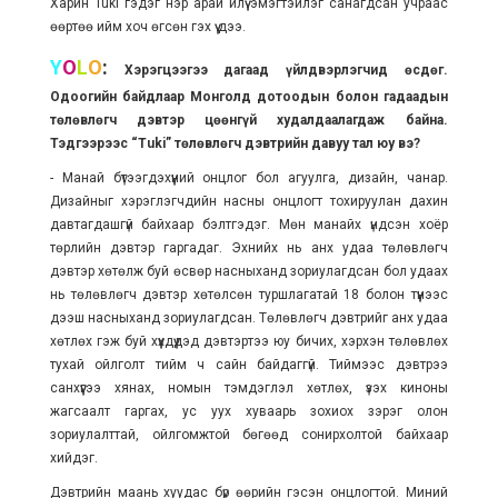
Харин Tuki гэдэг нэр
арай илүү эмэгтэйлэг санагдсан учраас
өөртөө ийм хоч өгсөн гэх үү дээ.
Y
O
L
O
:
Хэрэгцээгээ дагаад үйлдвэрлэгчид өсдөг.
Одоогийн байдлаар Монголд дотоодын болон гадаадын
төлөвлөгч дэвтэр
цөөнгүй
худалдаалагдаж байна.
Тэдгээрээс “Tuki” төлөвлөгч дэвтрийн давуу тал юу вэ?
- Манай бүтээгдэхүүний онцлог бол агуулга, дизайн, чанар.
Дизайныг хэрэглэгчдийн насны онцлогт тохируулан дахин
давтагдашгүй байхаар бэлтгэдэг. Мөн манайх үндсэн хоёр
төрлийн дэвтэр гаргадаг. Эхнийх нь анх удаа төлөвлөгч
дэвтэр хөтөлж буй өсвөр насныханд зориулагдсан бол удаах
нь төлөвлөгч дэвтэр хөтөлсөн туршлагатай 18 болон түүнээс
дээш насныханд зориулагдсан. Төлөвлөгч дэвтрийг анх удаа
хөтлөх гэж буй хүүхдүүдэд дэвтэртээ юу бичих, хэрхэн төлөвлөх
тухай ойлголт тийм ч сайн байдаггүй. Тиймээс дэвтрээ
санхүүгээ хянах, номын тэмдэглэл хөтлөх, үзэх киноны
жагсаалт гаргах, ус уух хуваарь зохиох зэрэг олон
зориулалттай, ойлгомжтой бөгөөд сонирхолтой байхаар
хийдэг.
Дэвтрийн маань хуудас бүр өөрийн гэсэн онцлогтой. Миний