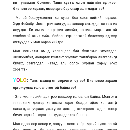
нь түгээмэл болсон. Таны хувьд олон нийтийн сүлжээг
бизнестээ хэрхэн, ямар арга барилаар ашигладаг вэ?
- Манай борлуулалтын гол суваг бол олон нийтийн сүлжээ.
Хүмүүс Фэйсбүүк, Инстаграм хаягуудаа хэнээр хөтлүүлдэг вэ гэж их
асуудаг. Би өмнө нь график дизайн, сошиал маркетингтай
холбоотой ажил хийж байсан туршлагатай болохоор эдгээр
ажлуудаа ч мөн өөрөө хийдэг.
Мөн сошиалд амьд харилцааг бий болгохыг хичээдэг.
Жишээлбэл, чанартай контент оруулах, тайлбараа дэлгэрэнгүй
бичих,
сэтгэгдэл, чатад аль болох хурдан хариу өгөх
хэрэгтэй.
Y
O
L
O
:
Таны цаашдын зорилго юу вэ? Бизнесээ хэрхэн
өргөжүүлэх төлөвлөгөөтэй байна вэ?
- Энэ жил нэрийн дэлгүүрээ нээхээр төлөвлөж байна.
Монголд
төлөвлөгч дэвтэр хөтлөхөд хэрэг болдог зүйлс
хангалтгүй
санагддаг учраас дэлгүүртээ дэвтэр, стикерээс гадна ховор
бичиг хэргийн хэрэгсэл худалдаалах болно.
Мөн одоогоор өсвөр үе, залуус гэсэн хоёр төрлийн дэвтэртэй