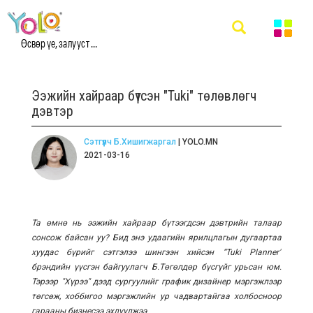
Өсвөр үе, залууст ...
Ээжийн хайраар бүтсэн "Tuki" төлөвлөгч
дэвтэр
Сэтгүүлч Б.Хишигжаргал
| YOLO.MN
2021-03-16
Та өмнө нь ээжийн хайраар бүтээгдсэн дэвтрийн талаар
сонсож байсан уу? Бид энэ удаагийн ярилцлагын дугаартаа
хуудас бүрийг сэтгэлээ шингээн хийсэн “Tuki Planner"
брэндийн үүсгэн байгуулагч Б.Төгөлдөр бүсгүйг урьсан юм.
Тэрээр "Хүрээ" дээд сургуулийг график дизайнер мэргэжлээр
төгсөж, хоббигоо мэргэжлийн ур чадвартайгаа холбосноор
гарааны бизнесээ эхлүүлжээ