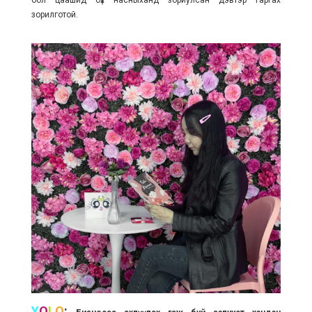
бол цаашид бүх насныханд зориулсан дэвтэр гаргах
зорилготой.
Y
O
L
O
: