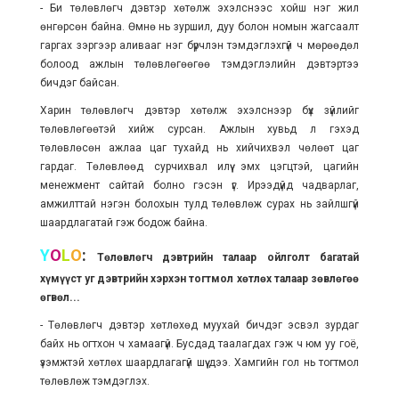
- Би төлөвлөгч дэвтэр хөтөлж эхэлснээс хойш нэг жил
өнгөрсөн байна. Өмнө нь зуршил, дуу болон номын жагсаалт
гаргах зэргээр аливааг нэг бүрчлэн тэмдэглэхгүй ч мөрөөдөл
болоод ажлын төлөвлөгөөгөө тэмдэглэлийн дэвтэртээ
бичдэг байсан.
Харин төлөвлөгч дэвтэр хөтөлж эхэлснээр бүх зүйлийг
төлөвлөгөөтэй хийж сурсан. Ажлын хувьд л гэхэд
төлөвлөсөн ажлаа цаг тухайд нь хийчихвэл чөлөөт цаг
гардаг. Төлөвлөөд сурчихвал илүү эмх цэгцтэй, цагийн
менежмент сайтай болно гэсэн үг. Ирээдүйд чадварлаг,
амжилттай нэгэн болохын тулд төлөвлөж сурах нь зайлшгүй
шаардлагатай гэж бодож байна.
Y
O
L
O
:
Төлөвлөгч дэвтрийн талаар ойлголт багатай
хүмүүст уг дэвтрийн хэрхэн тогтмол хөтлөх талаар зөвлөгөө
өгвөл...
- Төлөвлөгч дэвтэр хөтлөхөд муухай бичдэг эсвэл зурдаг
байх нь огтхон ч хамаагүй. Бусдад таалагдах гэж ч юм уу гоё,
үзэмжтэй хөтлөх шаардлагагүй шүү дээ. Хамгийн гол нь тогтмол
төлөвлөж тэмдэглэх.