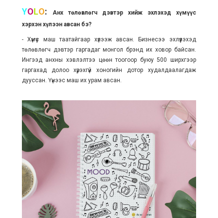
Y
O
L
O
:
Анх төлөвлөгч дэвтэр хийж эхлэхэд хүмүүс
хэрхэн хүлээн авсан бэ?
- Хүмүүс маш таатайгаар хүлээж авсан. Бизнесээ эхлүүлэхэд
төлөвлөгч дэвтэр гаргадаг монгол брэнд их ховор байсан.
Ингээд анхны хэвлэлтээ цөөн тоогоор буюу 500 ширхгээр
гаргахад долоо хүрэхгүй хоногийн дотор худалдаалагдаж
дууссан. Үүнээс маш их урам авсан.