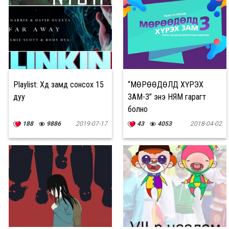
Playlist: Хөдөө замд сонсох 15
“МӨРӨӨДӨЛД ХҮРЭХ
дуу
ЗАМ-3” энэ НЯМ гарагт
болно
188
9886
2019-07-17
43
4053
2018-04-02