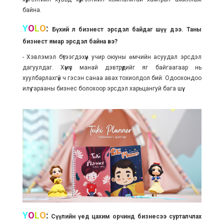
байна.
Y
O
L
O
:
Бүхий л бизнест эрсдэл байдаг шүү дээ. Таны
бизнест ямар эрсдэл байна вэ?
- Хэвлэмэл бүтээгдэхүүн учир оюуны өмчийн асуудал эрсдэл
дагуулдаг. Хүмүүс манай дэвтрүүдийг яг байгаагаар нь
хуулбарлахгүй ч гэсэн санаа авах тохиолдол бий. Одоохондоо
илүү гарааны бизнес болохоор эрсдэл харьцангуй бага шүү.
Y
O
L
O
:
Сүүлийн үед цахим орчинд бизнесээ сурталчлах