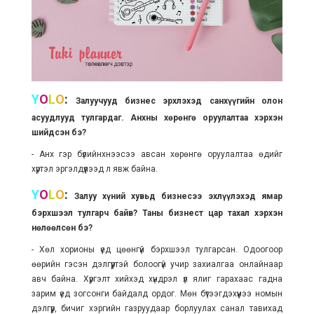
Y
O
L
O
:
Залуучууд бизнес эрхлэхэд санхүүгийн олон
асуудлууд тулгардаг. Анхны хөрөнгө оруулалтаа хэрхэн
шийдсэн бэ?
- Анх гэр бүлийнхнээсээ авсан хөрөнгө оруулалтаа өдийг
хүртэл эргэлдүүлээд л явж байна.
Y
O
L
O
:
Залуу хүний хувьд бизнесээ эхлүүлэхэд ямар
бэрхшээл тулгарч байв? Таны бизнест цар тахал хэрхэн
нөлөөлсөн бэ?
- Хөл хорионы үед цөөнгүй бэрхшээл тулгарсан. Одоогоор
өөрийн гэсэн дэлгүүртэй болоогүй учир захиалгаа онлайнаар
авч байна. Хүргэлт хийхэд хүндрэл
үл ялиг
гарахаас гадна
зарим үед зогсонги байдалд ордог. Мөн бүтээгдэхүүнээ номын
дэлгүүр, бичиг хэргийн газруудаар борлуулах санал тавихад