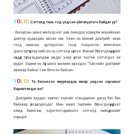
Y
O
L
O
:
Сэтгэлд тань тод үлдсэн үйлчлүүлэгч байдаг уу?
- Өнгөрсөн шинэ жилээр нэг аав охиндоо зориулж манайхаас
дэвтэр худалдан авсан юм. Охин нь манай дэвтрийг авах
гээд мөнгөө цуглуулсан гээд тооцоогоо мянгатын
дэвсгэртүүдээр хийсэн нь сэтгэлд хүрсэн. Манай бүтээгдэхүүнүүдийг
хүүхдүүд түлхүү худалдаж авдаг учир үүнтэй төстэй сэтгэгдэл их
ирдэг. Зарим нь бүр шинэ жилийн хүсэлдээ "
Tuki-гийн дэвтрийг
авмаар байна
" гэж бичсэн байсан.
Y
O
L
O
:
Та бизнесээ явуулахдаа ямар үндсэн зарчмыг
баримталдаг вэ?
- Дэвтрийн хуудас, хавтас зэргийг стандартын дагуу бат бөх
байхаар үйлдвэрлэдэг. Мөн ижил төрлийн бүтээгдэхүүнүүдээс
хямд байлгаж, хэрэглэгчдийнхээ сэтгэлд нийцүүлэхийг
зорьдог.