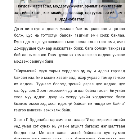
Нэгдсэн мэс засал, мэдээгүйжүүлэг, эрчимт эмчилгээний
Нэгдсэн мэс засал, мэдээгүйжүүлэг, эрчимт эмчилгээний
хэсгийн ахлагч, клиникийн профессор, тэргүүлэх зэргийн эмч
хэсгийн ахлагч, клиникийн профессор, тэргүүлэх зэргийн эмч
П.Эрдэнэбаатар
П.Эрдэнэбаатар
Дөрвөн литр цус алдсаны улмаас бие нь цааснаас ч цагаан
болж, цус нь тогтохгүй байсан гэдгийг эмч хэлж байлаа.
Бүтэн дөрвөн цаг үргэлжилсэн мэс засал алтан гарт эмч, ачит
доноруудын буянаар амжилттай болж, бага боловч тэнхрээд
байгаа нь энэ аж. Гэвч цусаа их хэмжээгээр алдсан учраас
мэдээж сайнгүй байв.
“Жирэмсний сүүл сарын хордлого өгөөд юу ч идсэн гаргаад
байсан юм. Бие маань хавагнаад, ихэр учраас тамир тэнхээ
их алдсан. Түүнээс болоод төрсний дараа цус алдаж, цус
сэлбүүлсэн. Хоол тэжээлийн дутагдал байна гэсэн. Би угийн
хоол муу иддэг, дээр нь хожуу үеийн хордлогоос болж
бөөлжихөөс эмээгээд хоол идэхгүй байсан нь нөлөөлдөг юм байна”
гэдгээ шинэхэн ээж хэлж байв.
Харин П.Эрдэнэбаатар эмч энэ талаар “Ихэр жирэмслэлтийн
үед умай хэт сунах нь умайн агшилт багасах нэг шалтгаан
болдог юм. Мөн ээж хаван ихтэй байснаас цус түгмэл