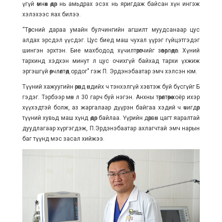
үгүй өмнөх өдөр нь амьдрах эсэх нь яригдаж байсан хүн ингэж
хэлэхээс яах билээ.
“Төрсний дараа умайн булчингийн агшилт муудсанаар цус
алдах эрсдэл үүсдэг. Цус биед маш чухал үүрэг гүйцэтгэдэг
шингэн эрхтэн. Бие махбодод хүчилтөрөгчийг зөөвөрлөдөг. Хүний
тархинд хэдхэн минут л цус очихгүй байхад тархи үхжиж
эргэшгүй өөрчлөлтөд ордог" гэж П. Эрдэнэбаатар эмч хэлсэн юм.
Түүний хажуугийн өрөөнд өндийх ч тэнхэлгүй хэвтэж буй бүсгүйг Б
гэдэг. Тэрбээр мөн л 30 гарч буй нэгэн. Анхны төрөлтөөрөө хоёр ихэр
хүүхэдтэй болж, аз жаргалаар дүүрэн байгаа хэдий ч өчигдөр
түүний хувьд маш хүнд өдөр байлаа. Үүрийн дөрвөн цагт яаралтай
дуудлагаар хүргэгдэж, П.Эрдэнэбаатар ахлагчтай эмч нарын
баг түүнд мэс засал хийжээ.