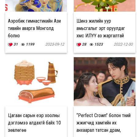
Аэробик гимнастикийн Ази
Шинэ жилийн уур
тивийн аварга Монголд
амьсгалыг эрт оруулдаг
болно
хүмүүс ИЛҮҮ аз жаргалтай
байдаг
31
1199
2023-09-12
28
1523
2022-12-30
Цагаан сарын үеэр хоолны
“Perfect Crown” болон түүний
дэглэмээ алдахгүй байх 10
жүжигчид хамгийн их
зөвлөгөө
анхаарал татсан драм,