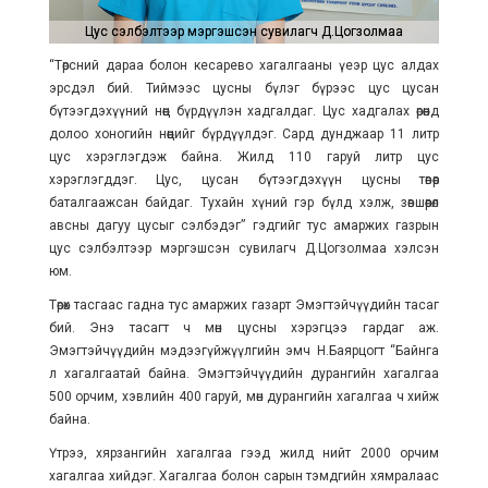
Цус сэлбэлтээр мэргэшсэн сувилагч Д.Цогзолмаа
Цус сэлбэлтээр мэргэшсэн сувилагч Д.Цогзолмаа
“Төрсний дараа болон кесарево хагалгааны үеэр цус алдах
эрсдэл бий. Тиймээс цусны бүлэг бүрээс цус цусан
бүтээгдэхүүний нөөц бүрдүүлэн хадгалдаг. Цус хадгалах өрөөндөө
долоо хоногийн нөөцийг бүрдүүлдэг. Сард дунджаар 11 литр
цус хэрэглэгдэж байна. Жилд 110 гаруй литр цус
хэрэглэгддэг. Цус, цусан бүтээгдэхүүн цусны төвөөр
баталгаажсан байдаг. Тухайн хүний гэр бүлд хэлж, зөвшөөрөл
авсны дагуу цусыг сэлбэдэг” гэдгийг тус амаржих газрын
цус сэлбэлтээр мэргэшсэн сувилагч Д.Цогзолмаа хэлсэн
юм.
Төрөх тасгаас гадна тус амаржих газарт Эмэгтэйчүүдийн тасаг
бий. Энэ тасагт ч мөн цусны хэрэгцээ гардаг аж.
Эмэгтэйчүүдийн мэдээгүйжүүлгийн эмч Н.Баярцогт “Байнга
л хагалгаатай байна. Эмэгтэйчүүдийн дурангийн хагалгаа
500 орчим, хэвлийн 400 гаруй, мөн дурангийн хагалгаа ч хийж
байна.
Үтрээ, хярзангийн хагалгаа гээд жилд нийт 2000 орчим
хагалгаа хийдэг. Хагалгаа болон сарын тэмдгийн хямралаас