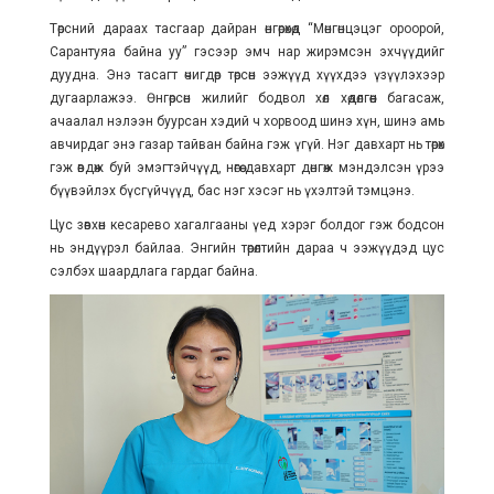
Төрсний дараах тасгаар дайран өнгөрөхөд “Мөнгөнцэцэг ороорой,
Сарантуяа байна уу” гэсээр эмч нар жирэмсэн эхчүүдийг
дуудна. Энэ тасагт өчигдөр төрсөн ээжүүд хүүхдээ үзүүлэхээр
дугаарлажээ. Өнгөрсөн жилийг бодвол хөл хөдөлгөөн багасаж,
ачаалал нэлээн буурсан хэдий ч хорвоод шинэ хүн, шинэ амь
авчирдаг энэ газар тайван байна гэж үгүй. Нэг давхарт нь төрөх
гэж өвдөж буй эмэгтэйчүүд, нөгөө давхарт дөнгөж мэндэлсэн үрээ
бүүвэйлэх бүсгүйчүүд, бас нэг хэсэг нь үхэлтэй тэмцэнэ.
Цус зөвхөн кесарево хагалгааны үед хэрэг болдог гэж бодсон
нь эндүүрэл байлаа. Энгийн төрөлтийн дараа ч ээжүүдэд цус
сэлбэх шаардлага гардаг байна.