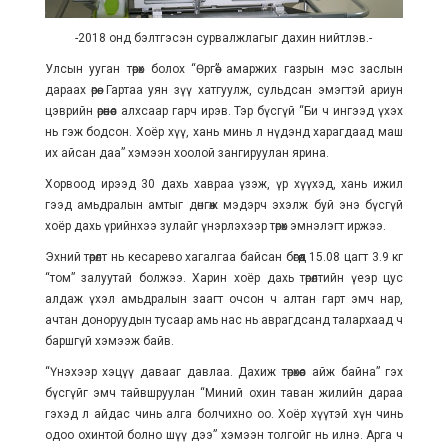
-2018 онд бэлтгэсэн сурвалжлагыг дахин нийтлэв.-
Улсын ууган төрөх болох “Өргөө” амаржих газрын мэс заслын
дараах өрөө. Гартаа уян зүү хатгуулж, сульдсан эмэгтэй ариун
цэврийн өрөөнөөс алхсаар гарч ирэв. Тэр бүсгүй “Би ч ингээд үхэх
нь гэж бодсон. Хоёр хүү, хань минь л нүдэнд харагдаад маш
их айсан даа” хэмээн хоолой зангируулан ярина.
Хорвоод ирээд 30 дахь хавраа үзэж, үр хүүхэд, хань ижил
гээд амьдралын амтыг дөнгөж мэдэрч эхэлж буй энэ бүсгүй
хоёр дахь үрийнхээ зулайг үнэрлэхээр төрөх эмнэлэгт иржээ.
Эхний төрөлт нь кесарево хагалгаа байсан бөгөөд 15.08 цагт 3.9 кг
“том” залуутай болжээ. Харин хоёр дахь төрөлтийн үеэр цус
алдаж үхэл амьдралын заагт очсон ч алтан гарт эмч нар,
ачтан доноруудын тусаар амь нас нь аврагдсанд талархаад ч
баршгүй хэмээж байв.
“Үнэхээр хэцүү давааг давлаа. Дахиж төрөхөөс айж байна” гэх
бүсгүйг эмч тайвшруулан “Миний охин таван жилийн дараа
гэхэд л айдас чинь алга болчихно оо. Хоёр хүүтэй хүн чинь
одоо охинтой болно шүү дээ” хэмээн толгойг нь илнэ. Арга ч