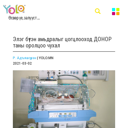
Өсвөр үе, залууст ...
Элэг бүтэн амьдралыг цогцлооход ДОНОР
таны оролцоо чухал
Р. Адъяасүрэн
| YOLO.MN
2021-03-02