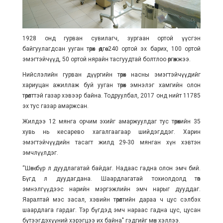
1928 онд гурван сувилагч, зургаан ортой үүсгэн
байгуулагдсан ууган төрөх өдгөө 240 ортой эх барих, 100 ортой
эмэгтэйчүүд, 50 ортой нярайн тасгуудтай болтлоо өргөжжээ.
Нийслэлийн гурван дүүргийн төрөх насны эмэгтэйчүүдийг
хариуцан ажиллаж буй ууган төрөх эмнэлэг хамгийн олон
төрөлттэй газар хэвээр байна. Тодруулбал, 2017 онд нийт 11785
эх тус газар амаржсан.
Жилдээ 12 мянга орчим эхийг амаржуулдаг тус төрөхийн 35
хувь нь кесарево хагалгаагаар шийдэгддэг. Харин
эмэгтэйчүүдийн тасагт жилд 29-30 мянган хүн хэвтэн
эмчлүүлдэг.
“Шөнө бүр л дуудлагатай байдаг. Надаас гадна олон эмч бий.
Бүгд л дуудагдана. Шаардлагатай тохиолдолд төв
эмнэлгүүдээс нарийн мэргэжлийн эмч нарыг дууддаг.
Яаралтай мэс засал, хэвийн төрөлтийн дараа ч цус сэлбэх
шаардлага гардаг. Тэр бүгдэд эмч нараас гадна цус, цусан
бүтээгдэхүүний хэрэгцээ их байна" гэдгийг мөн хэллээ.