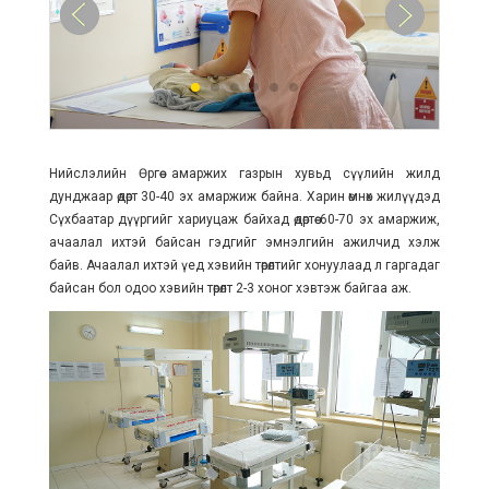
Нийслэлийн Өргөө амаржих газрын хувьд сүүлийн жилд
дунджаар өдөрт 30-40 эх амаржиж байна. Харин өмнөх жилүүдэд
Сүхбаатар дүүргийг хариуцаж байхад өдөртөө 60-70 эх амаржиж,
ачаалал ихтэй байсан гэдгийг эмнэлгийн ажилчид хэлж
байв. Ачаалал ихтэй үед хэвийн төрөлтийг хонуулаад л гаргадаг
байсан бол одоо хэвийн төрөлт 2-3 хоног хэвтэж байгаа аж.