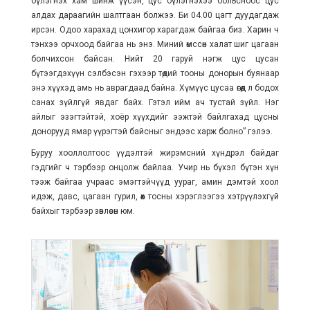
бүлэгнэх хам шинж үүсэн, цус бүлэгнэхээ больсноос цус
алдах дараагийн шалтгаан болжээ. Би 04.00 цагт дуудагдаж
ирсэн. Одоо харахад цонхигор харагдаж байгаа биз. Харин ч
тэнхээ орчхоод байгаа нь энэ. Миний өмссөн халат шиг цагаан
болчихсон байсан. Нийт 20 гаруй нэгж цус цусан
бүтээгдэхүүн сэлбэсэн гэхээр төдий тооны донорын буянаар
энэ хүүхэд амь нь аврагдаад байна. Хүмүүс цусаа өгөөд л бодох
санах зүйлгүй явдаг байх. Гэтэл ийм ач тустай зүйл. Нэг
айлыг эзэгтэйтэй, хоёр хүүхдийг ээжтэй байлгахад цусны
донорууд ямар үүрэгтэй байсныг эндээс харж болно” гэлээ.
Буруу хооллолтоос үүдэлтэй жирэмсний хүндрэл байдаг
гэдгийг ч тэрбээр онцолж байлаа. Учир нь бүхэл бүтэн хүн
тээж байгаа учраас эмэгтэйчүүд уураг, амин дэмтэй хоол
идэж, давс, цагаан гурил, өөх тосны хэрэглээгээ хэтрүүлэхгүй
байхыг тэрбээр зөвлөсөн юм.