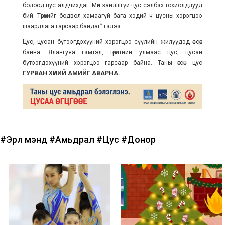
болоод цус алдчихдаг. Мөн зайлшгүй цус сэлбэх тохиолдлууд
бий. Төрөхийг бодвол хамаагүй бага хэдий ч цусны хэрэгцээ
шаардлага гарсаар байдаг” гэлээ.
Цус, цусан бүтээгдэхүүний хэрэгцээ сүүлийн жилүүдэд өссөөр
байна. Ялангуяа гэмтэл, төрөлтийн улмаас цус, цусан
бүтээгдэхүүний хэрэгцээ гарсаар байна. Таны өгсөн цус
ГУРВАН ХҮНИЙ АМИЙГ АВАРНА.
#Эрүүл мэнд
#Амьдрал
#Цус
#Донор