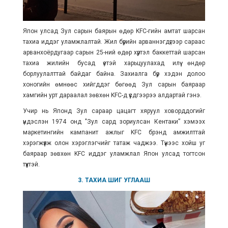
Япон улсад Зул сарын баярын өдөр
KFC-гийн амтат шарсан
тахиа
иддэг уламжлалтай. Жил бүрийн арваннэгдүгээр сараас
арванхоёрдугаар сарын 25-ний өдөр хүртэл баккеттай шарсан
тахиа жилийн бусад үетэй харьцуулахад илүү өндөр
борлуулалттай байдаг байна. Захиалга бүр хэдэн долоо
хоногийн өмнөөс хийгддэг бөгөөд Зул сарын баяраар
хамгийн урт дараалал зөвхөн KFC-д үүсдгээрээ алдартай гэнэ.
Учир нь Японд Зул сараар цацагт хяруул ховорддогийг
үндэслэн 1974 онд "Зул сард зориулсан Кентаки” хэмээх
маркетингийн кампанит ажлыг KFC брэнд амжилттай
хэрэгжүүлж олон хэрэглэгчийг татаж чаджээ. Түүнээс хойш уг
баяраар зөвхөн KFC иддэг уламжлал Япон улсад тогтсон
түүхтэй.
3. ТАХИА ШИГ УГЛААШ