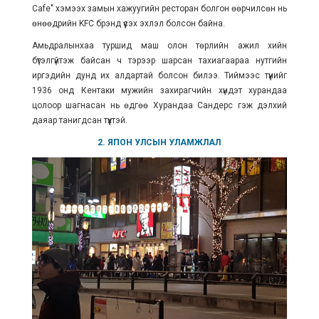
Cafe" хэмээх замын хажуугийн ресторан болгон өөрчилсөн нь
өнөөдрийн KFC брэнд үүсэх эхлэл болсон байна.
Амьдралынхаа туршид маш олон төрлийн ажил хийн
бүтэлгүйтэж байсан ч тэрээр шарсан тахиагаараа нутгийн
иргэдийн дунд их алдартай болсон билээ. Тиймээс түүнийг
1936 онд Кентаки мужийн захирагчийн хүндэт хурандаа
цолоор шагнасан нь өдгөө Хурандаа Сандерс гэж дэлхий
даяар танигдсан түүхтэй.
2. ЯПОН УЛСЫН УЛАМЖЛАЛ