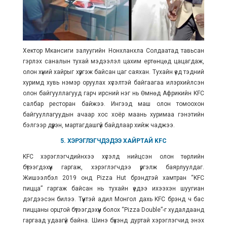
Хектор Мкансиги залуугийн Нонхланхла Солдаатад тавьсан
гэрлэх саналын тухай мэдээлэл цахим ертөнцөд цацагдаж,
олон хүний хайрыг хүргэж байсан цаг саяхан. Тухайн үед тэдний
хуримд хувь нэмэр оруулах хүсэлтэй байгаагаа илэрхийлсэн
олон байгууллагууд гарч ирсний нэг нь
Өмнөд Африкийн KFC
салбар ресторан байжээ. Ингээд маш олон томоохон
байгууллагуудын ачаар хос хоёр маань хуримаа гэнэтийн
бэлгээр дүүрэн, мартагдашгүй байдлаар хийж чаджээ.
5. ХЭРЭГЛЭГЧДЭДЭЭ ХАЙРТАЙ KFC
KFC хэрэглэгчдийнхээ хүсэлд нийцсэн олон төрлийн
бүтээгдэхүүн гаргаж, хэрэглэгчдээ үргэлж баярлуулдаг.
Жишээлбэл 2019 онд Pizza Hut брэндтэй хамтран “KFC
пицца” гаргаж байсан нь тухайн үедээ ихээхэн шуугиан
дэгдээсэн билээ. Түүнтэй адил Монгол дахь KFC брэнд ч бас
пиццаны орцтой бүтээгдэхүүн болох “Pizza Double”-г худалдаанд
гаргаад удаагүй байна. Шинэ бүхэнд дуртай хэрэглэгчид энэхүү