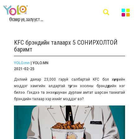
Өсвөр үе, залууст ...
KFC брэндийн талаарх 5 СОНИРХОЛТОЙ
баримт
YOLO.mn
| YOLO.MN
2021-02-25
Дэлхий даяар 23,000 гаруй салбартай KFC бол хүмүүсийн
мэддэг хамгийн алдартай түргэн хоолны брэндүүдийн нэг
билээ. Гэхдээ та энэхүү шунан дурлам амтат шарсан тахиатай
брэндийн талаар хэр ихийг мэддэг вэ?