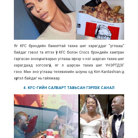
Яг KFC брэндийн
баккеттай тахиа шиг харагддаг “углааш”
байдаг гэвэл та итгэх үү? KFC болон Crocs брэндийн хамтран
гаргасан энэхүү загварын углааш зүгээр ч нэг шарсан тахиа шиг
харагдаад зогсохгүй, яг л шарсан тахиа шиг ҮНЭРТДЭГ
гэнэ. Мөн энэ углааш телевизийн шоуны од Kim Kardashian-д
хүртэл байдаг нь гайхмаар.
4. KFC-ГИЙН САЛБАРТ ТАВЬСАН ГЭРЛЭХ САНАЛ