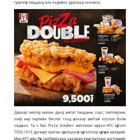
гурилгүй пиццанд аль хэдийнэ дурлаад эхэлжээ.
Давхар зингер махан дунд амтат пиццаны соус, пепперони,
хоёр өөр төрлийн бяслаг гээд үнэхээр амттай хослол болж
чаджээ. Та ч бас Pizza Double-г амтлахыг хүсвэл KFC хүргэлт
7555-1010 дугаарт залган хүрэлцэхгүй хүргэлтээр хүргүүлж аваарай.
Мөн KFC-ийн бүх салбаруудад халдвар хамгааллын дэглэмийг