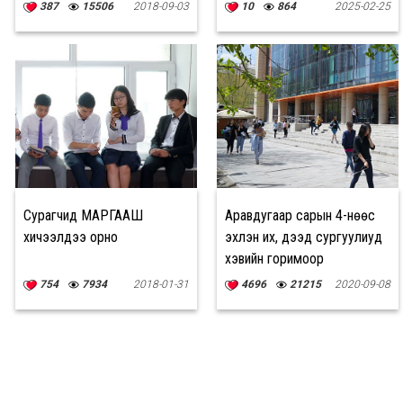
гоё зураг
387
15506
2018-09-03
10
864
2025-02-25
Сурагчид МАРГААШ
Аравдугаар сарын 4-нөөс
хичээлдээ орно
эхлэн их, дээд сургуулиуд
хэвийн горимоор
хичээллэж эхэлнэ
754
7934
2018-01-31
4696
21215
2020-09-08