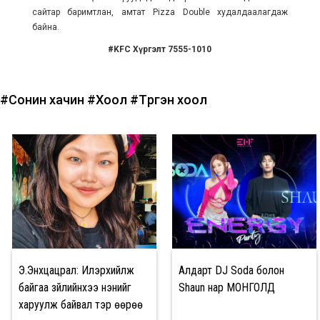
сайтар баримтлан, амтат Pizza Double худалдаалагдаж
байна.
#KFC Хүргэлт 7555-1010
#Сонин хачин
#Хоол
#Түргэн хоол
Э.Энхцацрал: Илэрхийлж
Алдарт DJ Soda болон
байгаа зүйлийнхээ үнэнийг
Shaun нар МОНГОЛД
харуулж байвал тэр өөрөө