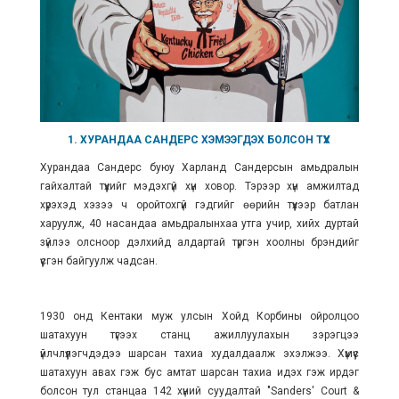
1. ХУРАНДАА САНДЕРС ХЭМЭЭГДЭХ БОЛСОН ТҮҮХ
Хурандаа Сандерс буюу Харланд Сандерсын амьдралын
гайхалтай түүхийг мэдэхгүй хүн ховор. Тэрээр хүн амжилтад
хүрэхэд хэзээ ч оройтохгүй гэдгийг өөрийн түүхээр батлан
харуулж, 40 насандаа амьдралынхаа утга учир, хийх дуртай
зүйлээ олсноор дэлхийд алдартай түргэн хоолны брэндийг
үүсгэн байгуулж чадсан.
1930 онд Кентаки муж улсын Хойд Корбины ойролцоо
шатахуун түгээх станц ажиллуулахын зэрэгцээ
үйлчлүүлэгчдэдээ
шарсан тахиа
худалдаалж эхэлжээ. Хүмүүс
шатахуун авах гэж бус амтат шарсан тахиа идэх гэж ирдэг
болсон тул станцаа 142 хүний суудалтай "Sanders' Court &