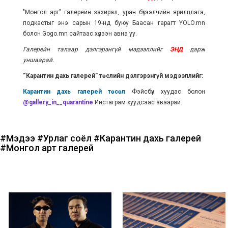
"Монгол арт" галерейн захирал, уран бүтээлчийн ярилцлага,
подкастыг энэ сарын 19-нд буюу Баасан гарагт YOLO.mn
болон Gogo.mn сайтаас хүлээн авна уу.
Галерейн талаар дэлгэрэнгүй мэдээллийг
ЭНД
дарж
уншаарай.
“Карантин дахь галерей” төслийн дэлгэрэнгүй мэдээллийг:
Карантин дахь галерей төсөл
Фэйсбүүк хуудас болон
@
gallery_in__quarantine
Инстаграм хуудсаас аваарай.
#Мэдээ
#Урлаг соёл
#Карантин дахь галерей
#Монгол арт галерей