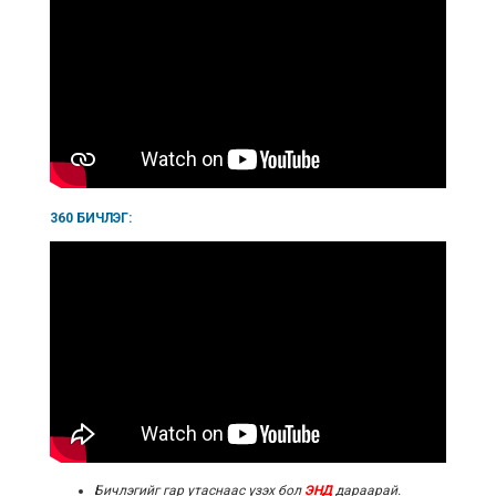
360 БИЧЛЭГ:
Бичлэгийг гар утаснаас үзэх бол
ЭНД
дараарай.