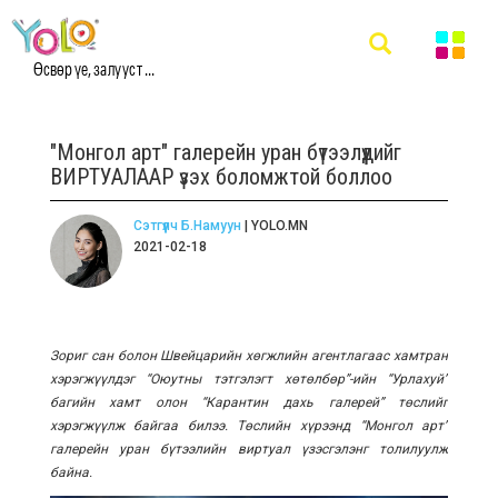
Өсвөр үе, залууст ...
"Монгол арт" галерейн уран бүтээлүүдийг
ВИРТУАЛААР үзэх боломжтой боллоо
Сэтгүүлч Б.Намуун
| YOLO.MN
2021-02-18
Зориг сан болон Швейцарийн хөгжлийн агентлагаас хамтран
хэрэгжүүлдэг “Оюутны тэтгэлэгт хөтөлбөр”-ийн “Урлахуй”
багийн хамт олон “Карантин дахь галерей” төслийг
хэрэгжүүлж байгаа билээ. Төслийн хүрээнд “Монгол арт”
галерей
н уран бүтээлийн виртуал үзэсгэлэнг толилуулж
байна.