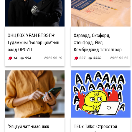
ОНЦЛОХ УРАН БҮТЭЭЛЧ:
Харвард, Оксфорд,
Гудамжны “Болор цом”-ын
Стенфорд, Йел,
эзэд OPOZIT
Кембриджид тэтгэлгээр
сурах оюутнууд батламжаа
14
994
2025-06-10
227
3330
2022-05-25
гардан авлаа
“Явцгүй чат”-наас яаж
TEDx Talks: Стресстэй