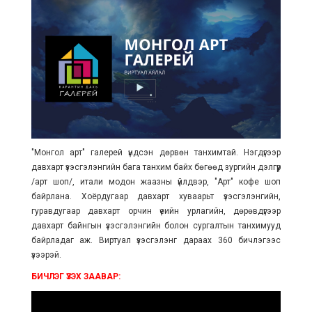
"Монгол арт" галерей үндсэн дөрвөн танхимтай. Нэгдүгээр
давхарт үзэсгэлэнгийн бага танхим байх бөгөөд зургийн дэлгүүр
/арт шоп/, итали модон жаазны үйлдвэр, "Арт" кофе шоп
байрлана. Хоёрдугаар давхарт хуваарьт үзэсгэлэнгийн,
гуравдугаар давхарт орчин үеийн урлагийн, дөрөвдүгээр
давхарт байнгын үзэсгэлэнгийн болон сургалтын танхимууд
байрладаг аж. Виртуал үзэсгэлэнг дараах 360 бичлэгээс
үзээрэй.
БИЧЛЭГ ҮЗЭХ ЗААВАР: