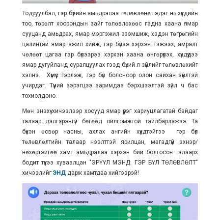
Тодруулбал, гэр бүлийн амьдралаа төлөвлөнө гэдэг нь хүүхдийн
тоо, төрөлт хоорондын зайг төлөвлөхөөс гадна хаана ямар
сууцанд амьдрах, ямар мэргэжил эзэмшиж, хэдэн төгрөгийн
цалинтай ямар ажил хийж, гэр бүлээ хэрхэн тэжээх, амралт
чөлөөт цагаа гэр бүлээрээ хэрхэн хаана өнгөрүүлэх, хүүхдүүдээ
ямар дугуйланд суралцуулах гээд бүхий л зүйлийг төлөвлөхийг
хэлнэ. Хүмүүс гэрлэж, гэр бүл болсноор олон сайхан зүйлтэй
учирдаг. Түүний зэрэгцээ заримдаа бэрхшээлтэй зүйл ч бас
тохиолдоно.
Мөн энэхүү хичээлээр хосууд ямар үүрэг хариуцлагатай байдаг
талаар дэлгэрэнгүй бөгөөд ойлгомжтой тайлбарлажээ. Та
бүхэн өсвөр насны, ахлах ангийн хүүхдтэйгээ гэр бүл
төлөвлөлтийн талаар нээлттэй ярилцан, магадгүй эхнэр/
нөхөртэйгөө хамт амьдралаа хэрхэн бий болгосон талаарх
бодит түүхээ хуваалцан "ЭРҮҮЛ МЭНД: ГЭР БҮЛ ТӨЛӨВЛӨЛТ"
хичээлийг
ЭНД
дарж хамтдаа хийгээрэй!