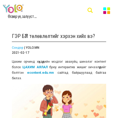
Өсвөр үе, залууст ...
ГЭР БҮЛ төлөвлөлтийг хэрхэн хийх вэ?
Сондор
| YOLO.MN
2021-02-17
Цахим орчинд хүүхдүүдийн мэдлэг авахуйц шинэлэг контент
болох
ЦАХИМ АЯЛАЛ
буюу интерактив жишиг хичээлүүдийг
бэлтгэн
econtent.edu.mn
сайтад байршуулаад байгаа
билээ.