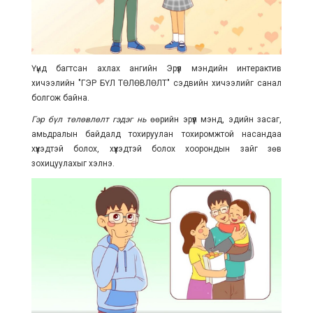
Үүнд багтсан ахлах ангийн Эрүүл мэндийн интерактив
хичээлийн "ГЭР БҮЛ ТӨЛӨВЛӨЛТ" сэдвийн хичээлийг санал
болгож байна.
Гэр бүл төлөвлөлт гэдэг нь
өөрийн эрүүл мэнд, эдийн засаг,
амьдралын байдалд тохируулан тохиромжтой насандаа
хүүхэдтэй болох, хүүхэдтэй болох хоорондын зайг зөв
зохицуулахыг хэлнэ.