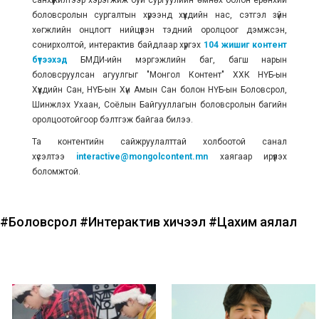
боловсролын сургалтын хүрээнд хүүхдийн нас, сэтгэл зүйн
хөгжлийн онцлогт нийцүүлэн тэдний оролцоог дэмжсэн,
сонирхолтой, интерактив байдлаар хүргэх
104 жишиг контент
бүтээхэд
БМДИ-ийн мэргэжлийн баг, багш нарын
боловсруулсан агуулгыг "Монгол Контент" ХХК НҮБ-ын
Хүүхдийн Сан, НҮБ-ын Хүн Амын Сан болон НҮБ-ын Боловсрол,
Шинжлэх Ухаан, Соёлын Байгууллагын боловсролын багийн
оролцоотойгоор бэлтгэж байгаа билээ.
Та контентийн сайжруулалттай холбоотой санал
хүсэлтээ
interactive@mongolcontent.mn
хаягаар ирүүлэх
боломжтой.
#Боловсрол
#Интерактив хичээл
#Цахим аялал