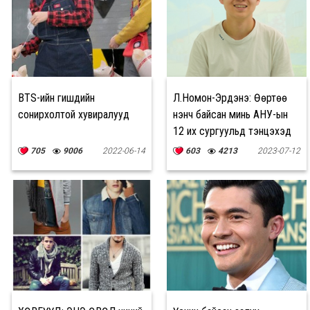
BTS-ийн гишүүдийн
Л.Номон-Эрдэнэ: Өөртөө
сонирхолтой хувиралууд
үнэнч байсан минь АНУ-ын
12 их сургуульд тэнцэхэд
нөлөөлсөн
705
9006
2022-06-14
603
4213
2023-07-12