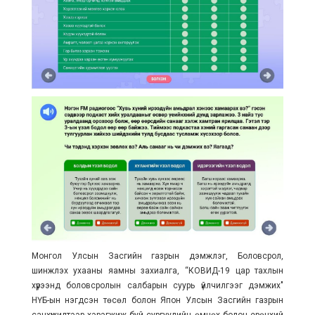
Монгол Улсын Засгийн газрын дэмжлэг, Боловсрол,
шинжлэх ухааны яамны захиалга, “КОВИД-19 цар тахлын
хүрээнд боловсролын салбарын суурь үйлчилгээг дэмжих"
НҮБ-ын нэгдсэн төсөл болон Япон Улсын Засгийн газрын
санхүүжилтээр хэрэгжиж буй сургуулийн өмнөх болон ерөнхий