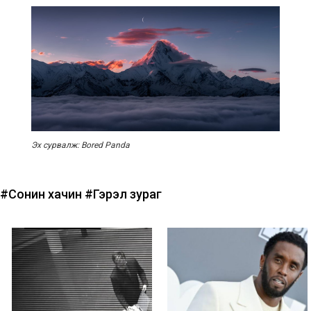
Эх сурвалж: Bored Panda
#Сонин хачин
#Гэрэл зураг