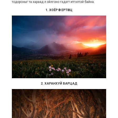
тодорсныг та хараад л ойлгоно гэдэгт итгэлтэй байна.
1. ХОЁР ӨӨР ЕРТӨНЦ
2. ХАРАНХУЙ БАРЦАД