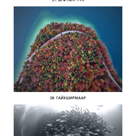
27. ӨНГӨТ ГАЛТ УУЛ
28. ГАЙХШИРМААР