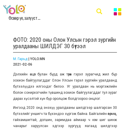
Өсвөр үе, залууст ...
ФОТО: 2020 оны Олон Улсын гэрэл зургийн
уралдааны ШИЛДЭГ 30 бүтээл
М. Гарьд
| YOLO.MN
2021-02-06
Дэлхийн өнцөг булан бүрд аж төрөх гэрэл зурагчид жил бүр
зохион байгуулагддаг Олон Улсын гэрэл зургийн уралдаанд
бүтээлүүдээ илгээдэг билээ. Уг уралдаан нь мэргэжлийн
болон сонирхогчийн түвшинд зохион байгуулагддаг тул зураг
дарах хүсэлтэй хүн бүр оролцож болдгоороо онцлог.
Ингээд 2020 онд энэхүү уралдааны шилдгээр шалгарсан 30
бүтээлийг уншигч та бүхэндээ хүргэж байна. Байгалийн өвөрмөц,
гайхамшигтай, догшин, заримдаа аймаар ч юм шиг шинж
чанарыг харуулсан эдгээр зургууд яагаад шилдгээр