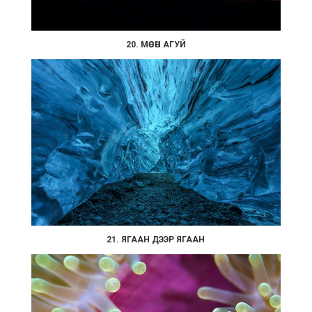
20. МӨСӨН АГУЙ
21. ЯГААН ДЭЭР ЯГААН