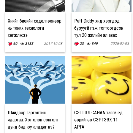
Хүнийг биеийн хөдөлгөөнөөр
Puff Diddy хүнд хэргүүдэд
нь таних технологи
буруугүй гэж тогтоогдсон
хөгжүүлжээ
тул 20 жилийн ял авах
магадлалтай байна
60
3183
2017-10-03
23
849
2025-07-03
Шийдвэр гаргалтын
СЭТГЭЛ САНАА тавгүй үед
ядаргаа: Хэт олон сонголт
өөрийгөө СЭРГЭЭХ 11
дунд бид юу алддаг вэ?
АРГА