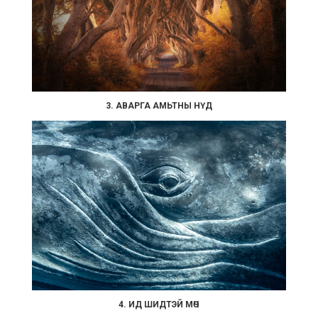
3. АВАРГА АМЬТНЫ НҮД
4. ИД ШИДТЭЙ МӨЧ