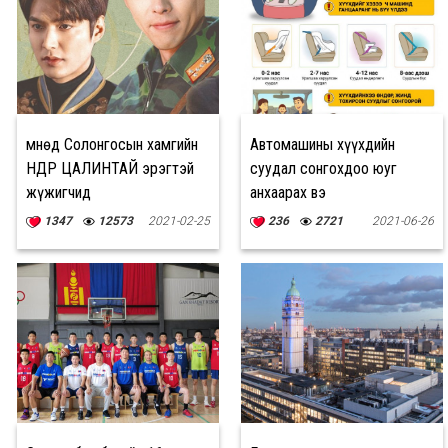
Өмнөд Солонгосын хамгийн
Автомашины хүүхдийн
ӨНДӨР ЦАЛИНТАЙ эрэгтэй
суудал сонгохдоо юуг
жүжигчид
анхаарах вэ
1347
12573
2021-02-25
236
2721
2021-06-26