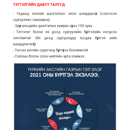
ТЭТГЭЛГИЙН ДАВУУ ТАЛУУД:
- Гадаад хэлний шалгалтын оноо шаардахгүй (сонгосон
сургуулиас хамаарна)
- Эрүүл мэндийн даатгалын хамрах хүрээ 100
хувь
- Тэтгэлэг болон их дээд сургуулийн бүртгэлийн нэгдсэн
системтэй. (Их дээд сургуульруу тусдаа бүртгэл хийх
шаардлагагүй)
- Төгсөх ангийн сурагчид бүртгүүлэх боломжтой.
- Соёлын болон олон нийтийн арга хэмжээ