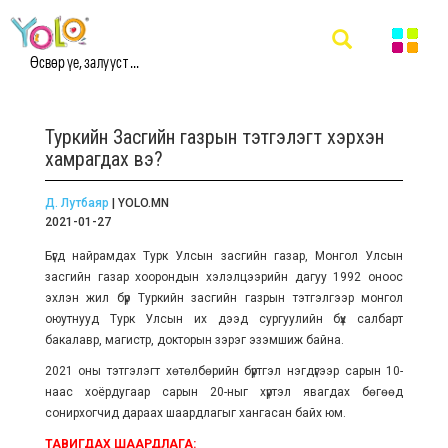
Өсвөр үе, залууст ...
Туркийн Засгийн газрын тэтгэлэгт хэрхэн
хамрагдах вэ?
Д. Лутбаяр
| YOLO.MN
2021-01-27
Бүгд найрамдах Турк Улсын засгийн газар, Монгол Улсын
засгийн газар хоорондын хэлэлцээрийн дагуу 1992 оноос
эхлэн жил бүр Туркийн засгийн газрын тэтгэлгээр монгол
оюутнууд Турк Улсын их дээд сургуулийн бүх салбарт
бакалавр, магистр, докторын зэрэг эзэмшиж байна.
2021 оны тэтгэлэгт хөтөлбөрийн бүртгэл нэгдүгээр сарын 10-
наас хоёрдугаар сарын 20-ныг хүртэл явагдах бөгөөд
сонирхогчид дараах шаардлагыг хангасан байх юм.
ТАВИГДАХ ШААРДЛАГА: