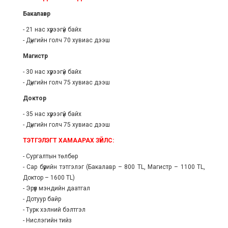
Бакалавр
- 21 нас хүрээгүй байх
- Дүнгийн голч 70 хувиас дээш
Магистр
- 30 нас хүрээгүй байх
- Дүнгийн голч 75
хувиас
дээш
Доктор
- 35 нас хүрээгүй байх
- Дүнгийн голч 75
хувиас
дээш
ТЭТГЭЛЭГТ ХАМААРАХ ЗҮЙЛС:
- Сургалтын төлбөр
- Сар бүрийн тэтгэлэг (Бакалавр – 800 TL, Магистр – 1100 TL,
Доктор – 1600 TL)
- Эрүүл мэндийн даатгал
- Дотуур байр
- Турк хэлний бэлтгэл
- Нислэгийн тийз