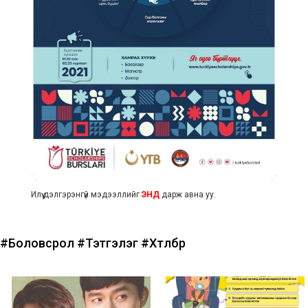
Илүү дэлгэрэнгүй мэдээллийг
ЭНД
дарж авна уу.
#Боловсрол
#Тэтгэлэг
#Хөтөлбөр