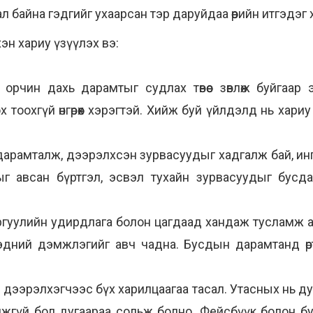
л байна гэдгийг ухаарсан тэр даруйдаа өөрийн итгэдэг 
н хариу үзүүлэх вэ:
рчин дахь дарамтыг судлах төвөөс зөвлөж буйгаа
х тоохгүй өнгөрөөх хэрэгтэй. Хийж буй үйлдэлд нь хар
 дарамталж, дээрэлхсэн зурвасуудыг хадгалж бай, ин
ыг авсан бүртгэл, эсвэл тухайн зурвасуудыг бусд
ургуулийн удирдлага болон цагдаад хандаж тусламж а
дний дэмжлэгийг авч чадна. Бусдын дарамтанд өрт
дээрэлхэгчээс бүх харилцаагаа тасал. Утасных нь д
мжгүй бол дугаараа сольж болно. Фейсбүүк болон б