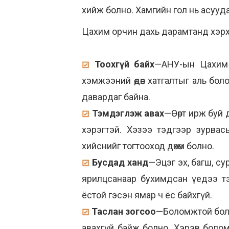
хийж болно. Хамгийн гол нь асууда
Цахим орчин дахь дарамтанд хэрхэ
Тоохгүй байх
—АНУ-ын Цахим о
хэмжээний өдөөн хатгалтыг аль боло
давардаг байна.
Тэмдэглэж авах
—Өөрт ирж буй
хэрэгтэй. Хэзээ тэдгээр зурвас
хийснийг тогтооход дөхөм болно.
Бусдад ханд
—Эцэг эх, багш, с
ярилцсанаар бухимдсан үедээ тэ
ёстой гэсэн ямар ч ёс байхгүй.
Таслан зогсоо
—Боломжтой бол 
авахгүй байж болно. Хэрэв боло