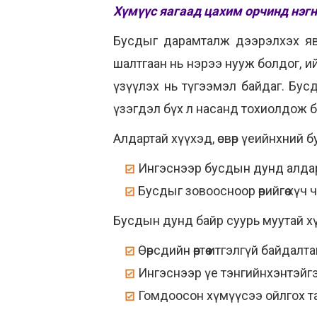
Хүмүүс яагаад цахим орчинд нэгн
Бусдыг дарамталж дээрэлхэх явд
шалтгаан нь нэрээ нууж болдог, и
үзүүлэх нь түгээмэл байдаг. Бус
үзэгдэл бүх л насанд тохиолдож б
Алдартай хүүхэд, өсвөр үеийнхний 
Ингэснээр бусдын дунд алдарт
Бусдыг зовоосноор өөрийгөө хүч
Бусдын дунд байр суурь муутай х
Өөрсдийн өөртөө итгэлгүй байдал
Ингэснээр үе тэнгийнхэнтэйгээ
Гомдоосон хүмүүсээ ойлгох та