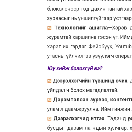
блоколсноор тэд дахин тантай хар
зурвасыг нь уншилгүйгээр устгаар
Технологийг ашигла
—Хэрэв д
журамтай харшилна гэсэн үг. Иймд
хэрэг их гардаг Фейсбүүк, Youtub
утасны үйлчилгээ үзүүлэгч операт
Юу хийж болохгүй вэ?
Дээрэлхэгчийн түвшинд очих
.
үйлдэл ч болох магадлалтай.
Дарамталсан зурвас, контен
улам л даамжруулна. Ийм гинжин хэ
Дээрэлхэгчид итгэх
. Тэдэнд ө
бусдыг дарамтлагчдын хулчгар, х