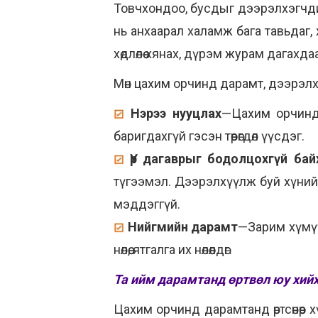
Товчхондоо, бусдыг дээрэлхэгчдий
нь анхаарал халамж бага тавьдаг, 
хөдлөлөө хянах, дүрэм журам дагахда
Мөн цахим орчинд дарамт, дээрэлх
Нэрээ нууцлах
—Цахим орчинд 
баригдахгүй гэсэн төөрөгдөл үүсдэг.
Үр дагаврыг бодолцохгүй бай
түгээмэл. Дээрэлхүүлж буй хүний 
мэддэггүй.
Нийгмийн дарамт
—Зарим хүмүү
нөлөө, ятгалга их нөлөөлдөг.
Та ийм дарамтанд өртвөл юу хийх
Цахим орчинд дарамтанд өртсөнөөр х