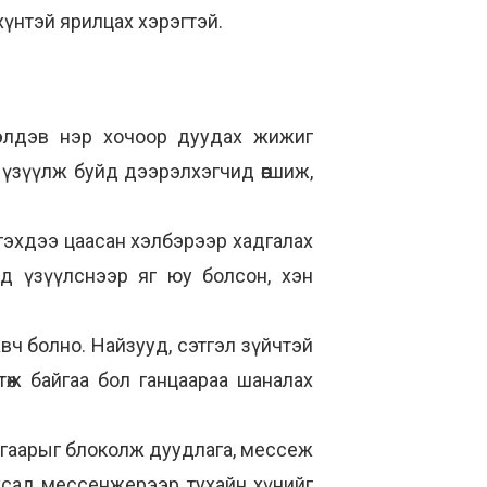
хүнтэй ярилцах хэрэгтэй.
р элдэв нэр хочоор дуудах жижиг
иу үзүүлж буйд дээрэлхэгчид өөгшиж,
гэхдээ цаасан хэлбэрээр хадгалах
ад үзүүлснээр яг юу болсон, хэн
вч болно. Найзууд, сэтгэл зүйчтэй
өж байгаа бол ганцаараа шаналах
угаарыг блоколж дуудлага, мессеж
усад мессенжерээр тухайн хүнийг