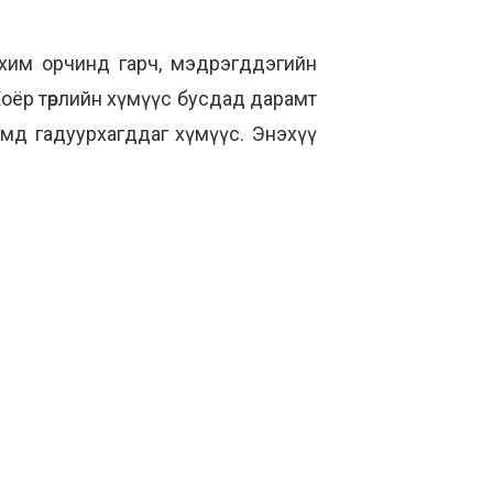
ахим орчинд гарч, мэдрэгддэгийн
Хоёр төрлийн хүмүүс бусдад дарамт
эмд гадуурхагддаг хүмүүс. Энэхүү