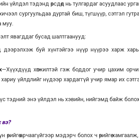
н үйлдэл тэдэнд өөрсдөд нь тулгардаг асуудлаас урга
хичээл сургуульдаа дуртай биш, түгшүүр, сэтгэл гутр
а муу.
элт явагддаг бусад шалтгаанууд:
дээрэлхэж буй хүнтэйгээ нүүр нүүрээ харж харьц
х
—Хүүхдүүд хөгжилтэй гэж боддог учир цахим орчи
хариу үйлдлийг нүдээр хардаггүй учир ямар их сэтг
с тэдний энэ үйлдэл нь хэвийн, нийгэмд байж болох 
 вэ?
үн өөрийгөө арчаагүйгээр мэдэрч болох ч өөрийгөө хамга