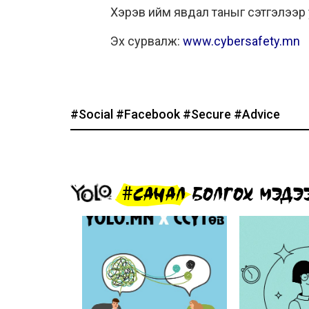
Хэрэв ийм явдал таныг сэтгэлээр у
Эх сурвалж:
www.cybersafety.mn
#Social
#Facebook
#Secure
#Advice
#САНАЛ БОЛГОХ МЭДЭ