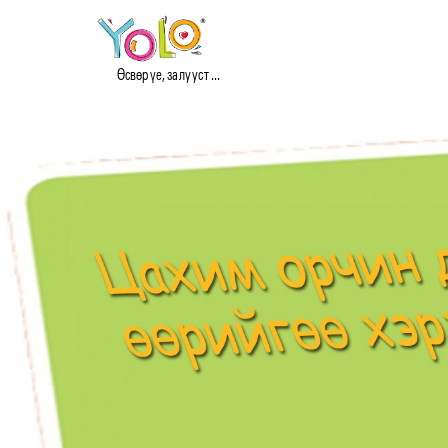
Өсвөр үе, залууст ...