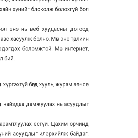
ухайн хүнийг блоколж болохгүй бол
бол энэ нь веб хуудасны дотоод
ас хасуулж болно. Мөн энэ төрлийн
мэдэгдэх боломжтой. Мөн интернет,
л бий.
ргэхгүй бөгөөд хууль, журам зөрчсөн
д найздаа дамжуулах нь асуудлыг
 дарамтлуулах ёсгүй. Цахим орчинд
хүний асуудлыг илэрхийлж байдаг.