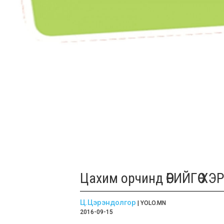
Цахим орчинд ӨӨРИЙГӨӨ 
Ц.Цэрэндолгор
| YOLO.MN
2016-09-15