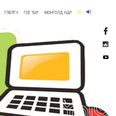
ТӨЛӨВЛӨГЧ
ГОЁ "БИ"
МОНГОЛД ӨНӨӨДӨР