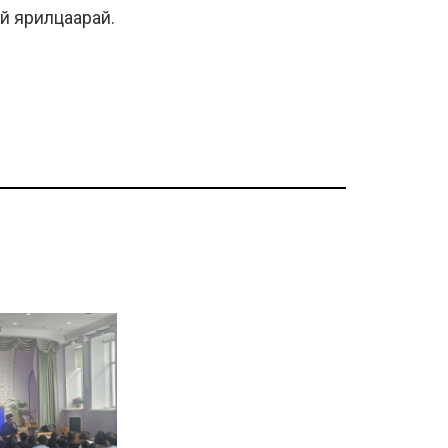
эй ярилцаарай.