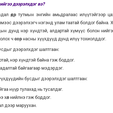
ийгээ дээрэлхдэг вэ?
ал өдөр тутмын энгийн амьдралаас илүүтэйгээр ц
ймээс дээрэлхэгч нэгэнд улам таатай болдог байна. 
дын дунд нэр хүндтэй, алдартай хүмүүс болон нийг
олох ч өсвөр насны хүүхдүүд дунд илүү тохиолддог.
бусдыг дээрэлхдэг шалтгаан:
ай, нэр хүндтэй байна гэж боддог.
 чадалтай байгаагаар мэдэрдэг.
үүхдүүдийн бусдыг дээрэлхдэг шалтгаан:
тайгаа нүүр тулахад нь тусалдаг.
 хөл нийлнэ гэж боддог.
л дээр маруухан.