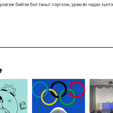
нагаж байгаа бол таныг сэргээж, урам өгч чадах хүнт
Э