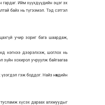
н гардаг. Ийм хүүхдүүдийн эцэг эх
алтай байх нь түгээмэл. Тэд сэтгэл
ахгүй учир зориг бага шаардаж,
нд нэгнээ дээрэлхэж, шоглох нь
эл зүйн хохирол учруулж байгаагаа
үзэгдэл гэж боддог. Найз нөхдийн
алж, тусламж хүсэх дараах алхмуудыг