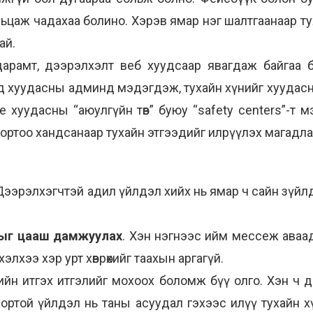
ьцаж чадахаа болино. Хэрэв ямар нэг шалтгаанаар т
ай.
арамт, дээрэлхэлт веб хуудсаар явагдаж байгаа 
 хуудасны админд мэдэгдэж, тухайн хүнийг хуудасна
e хуудасны “аюулгүйн төв” буюу “safety centers”-т 
ортоо хандсанаар тухайн этгээдийг илрүүлэх магадла
 Дээрэлхэгчтэй адил үйлдэл хийх нь ямар ч сайн зүйлд хү
тыг цааш дамжуулах
. Хэн нэгнээс ийм мессеж аваа
лхээ хэр урт хөврөхийг таахын аргагүй.
өрийн итгэх итгэлийг мохоох боломж бүү олго. Хэн ч
ортой үйлдэл нь таны асуудал гэхээс илүү тухайн 