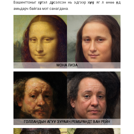
Вашингтоныг хүртэл дүрсэлсэн нь эдгээр хүмүүс яг л өнөө үед
амьдарч байгаа мэт санагдана.
МОНА ЛИЗА
МОНА ЛИЗА
ГОЛЛАНДЫН АГУУ ЗУРААЧ РЕМБРАНДТ ВАН РЕЙН
ГОЛЛАНДЫН АГУУ ЗУРААЧ РЕМБРАНДТ ВАН РЕЙН