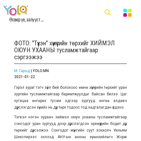
Өсвөр үе, залууст ...
ФОТО: "Түүхэн" хүмүүсийн төрхийг ХИЙМЭЛ
ОЮУН УХААНЫ тусламжтайгаар
сэргээжээ
М. Гарьд
| YOLO.MN
2021-01-22
Гэрэл зураг гэгч зүйл бий болохоос өмнө хүмүүсийн төрхийг уран
зургийн тусламжтайгаар баримтжуулдаг байсан билээ. Цаг
хугацаа өнгөрөх тусам эдгээр зургууд өнгөө алдавч
дүрслэгдсэн хүнийх нь дүр төрх тодоос тод хадгалагдан үлдэнэ.
Тэгвэл
нэгэн зураач хиймэл оюун ухааны тусламжтайгаар
сонгодог уран зургууд дээр дүрслэгдсэн эрхмүүдийн бодит дүр
төрхийг дүрсэлжээ. Сонгодог жүжгийн суут зохиолч У
ильям
Шекспирээс эхлээд АНУ-ын анхны ерөнхийлөгч Жорж