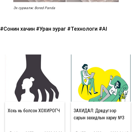
Эх сурвалж: Bored Panda
#Сонин хачин
#Уран зураг
#Технологи
#AI
Хохь нь болсон ХОХИРОГЧ
ЗАХИДАЛ: Дөрөвдүгээр
сарын захидлын хариу №3