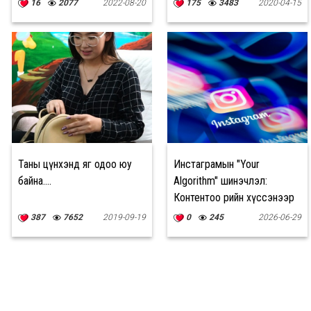
16
2077
2022-08-20
175
3483
2020-04-15
Таны цүнхэнд яг одоо юу
Инстаграмын "Your
байна....
Algorithm" шинэчлэл:
Контентоо өөрийн хүссэнээр
тохируулах боломж
387
7652
2019-09-19
0
245
2026-06-29