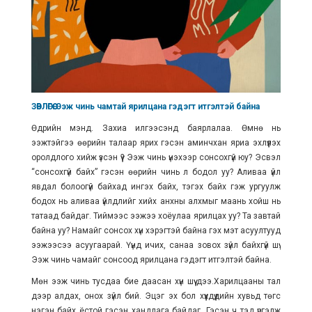
ЗӨВЛӨГӨӨ: Ээж чинь чамтай ярилцана гэдэгт итгэлтэй байна
Өдрийн мэнд. Захиа илгээсэнд баярлалаа. Өмнө нь
ээжтэйгээ өөрийн талаар ярих гэсэн аминчхан яриа эхлүүлэх
оролдлого хийж үзсэн үү? Ээж чинь үнэхээр сонсохгүй юу? Эсвэл
“сонсохгүй байх” гэсэн өөрийн чинь л бодол уу? Аливаа үйл
явдал болоогүй байхад ингэх байх, тэгэх байх гэж ургуулж
бодох нь аливаа үйлдлийг хийх анхны алхмыг маань хойш нь
татаад байдаг. Тиймээс ээжээ хоёулаа ярилцах уу? Та завтай
байна уу? Намайг сонсох хүн хэрэгтэй байна гэх мэт асуултууд
ээжээсээ асуугаарай. Үүнд ичих, санаа зовох зүйл байхгүй шүү.
Ээж чинь чамайг сонсоод ярилцана гэдэгт итгэлтэй байна.
Мөн ээж чинь тусдаа бие даасан хүн шүү дээ.Харилцааны тал
дээр алдах, онох зүйл бий. Эцэг эх бол хүүхдүүдийн хувьд төгс
нэгэн байх ёстой гэсэн хандлага байдаг. Гэсэн ч тэд үргэлж