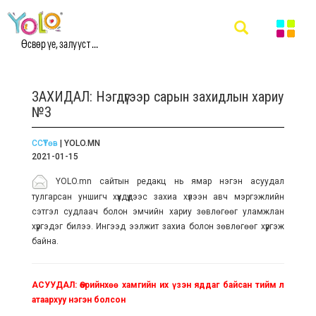
Өсвөр үе, залууст ...
ЗАХИДАЛ: Нэгдүгээр сарын захидлын хариу
№3
ССҮТөв
| YOLO.MN
2021-01-15
YOLO.mn сайтын редакц нь ямар нэгэн асуудал
тулгарсан уншигч хүүхдүүдээс захиа хүлээн авч мэргэжлийн
сэтгэл судлаач болон эмчийн хариу зөвлөгөөг уламжлан
хүргэдэг билээ. Ингээд ээлжит захиа болон зөвлөгөөг хүргэж
байна.
АСУУДАЛ:
Өөрийнхөө хамгийн их үзэн яддаг байсан тийм л
атаархуу нэгэн болсон