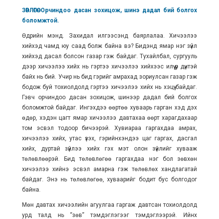
ЗӨВЛӨГӨӨ: Орчиндоо дасан зохицож, шинэ дадал бий болгох
боломжтой.
Өдрийн мэнд. Захидал илгээсэнд баярлалаа. Хичээлээ
хийхэд чамд юу саад болж байна вэ? Бидэнд ямар нэг зүйл
хийхэд дасал болсон газар гэж байдаг. Тухайлбал, сургууль
дээр хичээлээ хийх нь гэртээ хичээлээ хийхээс илүү үр дүнтэй
байх нь бий. Учир нь бид гэрийг амрахад зориулсан газар гэж
бодож буй тохиолдолд гэртээ хичээлээ хийх нь хэцүү байдаг.
Гэвч орчиндоо дасан зохицож, шинээр дадал бий болгох
боломжтой байдаг. Ингэхдээ өөртөө хуваарь гарган хэд дэх
өдөр, хэдэн цагт ямар хичээлээ давтахаа өөрт харагдахаар
том эсвэл тодоор бичээрэй. Хувиараа гаргахдаа амрах,
хичээлээ хийх, утас үзэх, гэрийнхэндээ цаг гаргах, дасгал
хийх, дуртай зүйлээ хийх гэх мэт олон зүйлийг хувааж
төлөвлөөрэй. Бид төлөвлөгөө гаргахдаа нэг бол зөвхөн
хичээлээ хийнэ эсвэл амарна гэж төлөвлөх хандлагатай
байдаг. Энэ нь төлөвлөгөө, хуваарийг бодит бус болгодог
байна.
Мөн давтах хичээлийн агуулгаа гаргаж давтсан тохиолдолд
урд талд нь “зөв” тэмдэглэгээг тэмдэглээрэй. Ийнхүү