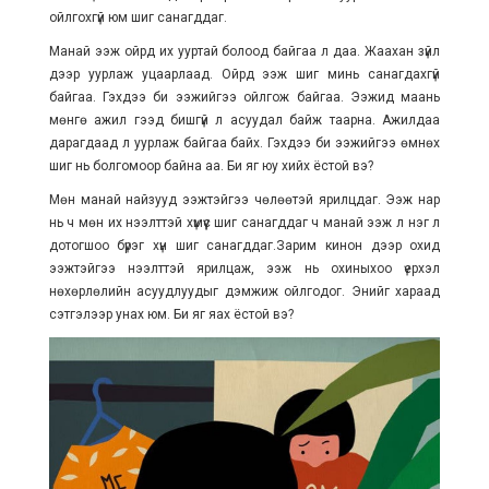
ойлгохгүй юм шиг санагддаг.
Манай ээж ойрд их ууртай болоод байгаа л даа. Жаахан зүйл
дээр уурлаж уцаарлаад. Ойрд ээж шиг минь санагдахгүй
байгаа. Гэхдээ би ээжийгээ ойлгож байгаа. Ээжид маань
мөнгө ажил гээд бишгүй л асуудал байж таарна. Ажилдаа
дарагдаад л уурлаж байгаа байх. Гэхдээ би ээжийгээ өмнөх
шиг нь болгомоор байна аа. Би яг юу хийх ёстой вэ?
Мөн манай найзууд ээжтэйгээ чөлөөтэй ярилцдаг. Ээж нар
нь ч мөн их нээлттэй хүмүүс шиг санагддаг ч манай ээж л нэг л
дотогшоо бүрэг хүн шиг санагддаг.Зарим кинон дээр охид
ээжтэйгээ нээлттэй ярилцаж, ээж нь охиныхоо үерхэл
нөхөрлөлийн асуудлуудыг дэмжиж ойлгодог. Энийг хараад
сэтгэлээр унах юм. Би яг яах ёстой вэ?