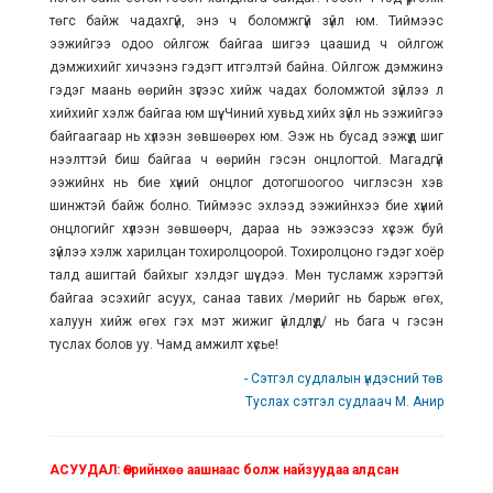
төгс байж чадахгүй, энэ ч боломжгүй зүйл юм. Тиймээс
ээжийгээ одоо ойлгож байгаа шигээ цаашид ч ойлгож
дэмжихийг хичээнэ гэдэгт итгэлтэй байна. Ойлгож дэмжинэ
гэдэг маань өөрийн зүгээс хийж чадах боломжтой зүйлээ л
хийхийг хэлж байгаа юм шүү. Чиний хувьд хийх зүйл нь ээжийгээ
байгаагаар нь хүлээн зөвшөөрөх юм. Ээж нь бусад ээжүүд шиг
нээлттэй биш байгаа ч өөрийн гэсэн онцлогтой. Магадгүй
ээжийнх нь бие хүний онцлог дотогшоогоо чиглэсэн хэв
шинжтэй байж болно. Тиймээс эхлээд ээжийнхээ бие хүний
онцлогийг хүлээн зөвшөөрч, дараа нь ээжээсээ хүсэж буй
зүйлээ хэлж харилцан тохиролцоорой. Тохиролцоно гэдэг хоёр
талд ашигтай байхыг хэлдэг шүү дээ. Мөн тусламж хэрэгтэй
байгаа эсэхийг асуух, санаа тавих /мөрийг нь барьж өгөх,
халуун хийж өгөх гэх мэт жижиг үйлдлүүд/ нь бага ч гэсэн
туслах болов уу. Чамд амжилт хүсье!
- Сэтгэл судлалын үндэсний төв
Туслах сэтгэл судлаач М. Анир
АСУУДАЛ: Өөрийнхөө аашнаас болж найзуудаа алдсан