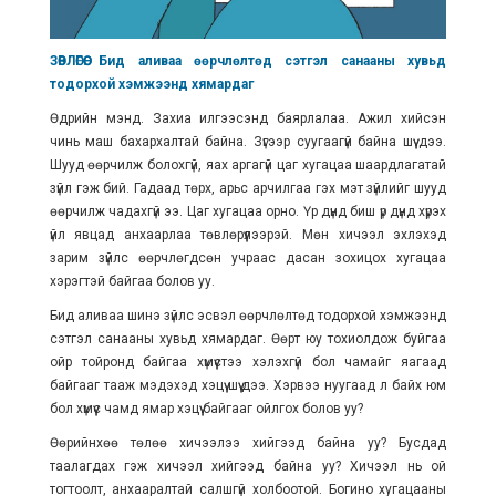
ЗӨВЛӨГӨӨ: Бид аливаа өөрчлөлтөд сэтгэл санааны хувьд
тодорхой хэмжээнд хямардаг
Өдрийн мэнд. Захиа илгээсэнд баярлалаа. Ажил хийсэн
чинь маш бахархалтай байна. Зүгээр суугаагүй байна шүү дээ.
Шууд өөрчилж болохгүй, яах аргагүй цаг хугацаа шаардлагатай
зүйл гэж бий. Гадаад төрх, арьс арчилгаа гэх мэт зүйлийг шууд
өөрчилж чадахгүй ээ. Цаг хугацаа орно. Үр дүнд биш үр дүнд хүрэх
үйл явцад анхаарлаа төвлөрүүлээрэй. Мөн хичээл эхлэхэд
зарим зүйлс өөрчлөгдсөн учраас дасан зохицох хугацаа
хэрэгтэй байгаа болов уу.
Бид аливаа шинэ зүйлс эсвэл өөрчлөлтөд тодорхой хэмжээнд
сэтгэл санааны хувьд хямардаг. Өөрт юу тохиолдож буйгаа
ойр тойронд байгаа хүмүүстээ хэлэхгүй бол чамайг яагаад
байгааг тааж мэдэхэд хэцүү шүү дээ. Хэрвээ нуугаад л байх юм
бол хүмүүс чамд ямар хэцүү байгааг ойлгох болов уу?
Өөрийнхөө төлөө хичээлээ хийгээд байна уу? Бусдад
таалагдах гэж хичээл хийгээд байна уу? Хичээл нь ой
тогтоолт, анхааралтай салшгүй холбоотой. Богино хугацааны