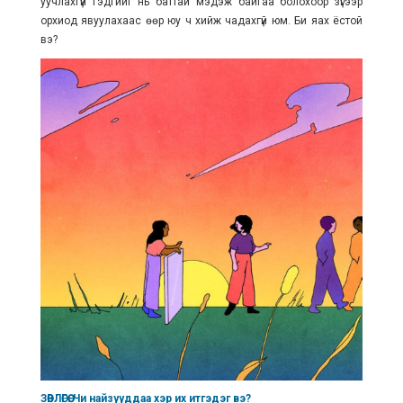
уучлахгүй гэдгийг нь баттай мэдэж байгаа болохоор зүгээр
орхиод явуулахаас өөр юу ч хийж чадахгүй юм. Би яах ёстой
вэ?
ЗӨВЛӨГӨӨ: Чи найзууддаа хэр их итгэдэг вэ?