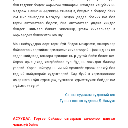
бол гэдгийг бодож өөрийгөө хянаарай. Эхэндээ хэцүү байх нь
мэдээж. Байнгын өөрийгөө хянаад л, бусдыг л бодоод байх
юм шиг санагдаж магадгүй. Гэхдээ дадал болчих юм бол
тархи автоматаар бодож, бие автоматаар үйлдэл хийдэг
болдог. Тиймээс байнга хийснээр, үргэлж хичээснээр л
өөрчлөгдөх боломжтой юм шүү.
Мөн найзууддаа өөрт төрж буй бодол мэдрэмж, эвлэрмээр
байгаагаа илэрхийлж ярилцахыг хичээгээрэй. Цаашид яах вэ
гэдэг шийдэлд төвлөрч ярилцах нь үр дүнтэй байж болох юм.
Хэрэв ярилцахад хэцүү байвал тус бүрд нь захидал бичээд
үзээрэй. Хэрэв найзууд нь чиний хүсэлтийг хүлээж авахгүй бол
тэдний шийдвэрийг хүндэтгээрэй. Бид бүхий л харилцаанаас
ямар нэгэн зүйл суралцаж, туршлага хуримтлуулж байдаг юм
шүү. Амжилт хүсье!
- Сэтгэл судлалын үндэсний төв
Туслах сэтгэл судлаач Д. Намуун
АСУУДАЛ: Гэртээ байхаар сатаараад хичээлээ давтаж
чадахгүй байна