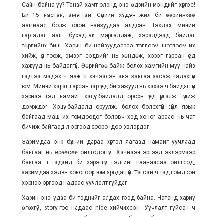
Сайн байна уу? Танай хамт олонд энэ өдрийн мэндийг хүргэе!
Би 15 настай, эмэгтэй. Сүүлийн хэдэн жил би өөрийнхөө
аашнаас болж олон найзуудаа алдсан. Гэхдээ миний
гаргадаг ааш бусадтай маргалдаж, хэрэлдээд байдаг
төрлийнх биш. Харин би найзуудаараа тоглоом шоглоом их
хийж, үл тоож, эмзэг сэдвийг нь хөндөж, хэрэг гарсан үед
хажууд нь байдаггүй. Өөрийгөө байж болох хамгийн муу найз
гэдгээ мэдэх ч яаж ч хичээсэн энэ зангаа засаж чадахгүй
юм. Миний хэрэг гарсан тэр үед би хажууд нь хэзээ ч байдаггүй
хэрнээ тэд намайг хэцүү байдалд орсон үед үргэлж түшиж
дэмждэг. Хэцүү байдалд оруулж, болох болохгүй зүйл ярьж
байгаад маш их гомдоодог боловч хэд хоног араас нь чат
бичиж байгаад л эргээд хоорондоо эвлэрдэг.
Заримдаа энэ бүхний дараа хүртэл яагаад намайг уучлаад
байгааг нь ерөөсөө ойлгодоггүй. Хэчнээн эргээд эвлэрмээр
байгаа ч тэдэнд би хэрэггүй гэдгийг цаанаасаа ойлгоод,
заримдаа хэдэн хоногоор юм ярьдаггүй. Тэгсэн ч тэд гомдсон
хэрнээ эргээд надаас уучлалт гуйдаг.
Харин энэ удаа би тэднийг алдах гээд байна. Чатанд хариу
өгөхгүй, story-гоо надаас hide хийчихсэн. Уучлалт гуйсан ч