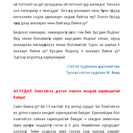
ой тогтоолт нь урт хугацааны ой тогтоолт руу шилждэг. Хичээл
энэ загвараар л явагддаг. Энэ үед анхаарал чинь бүрэн гүйцэд
хичээлийн cэдэв рүү анхаарч чадаж байгаа юу? Эсвэл бусад
хүмүүс дээр анхаарал чинь байгаад байна уу?
Биднээс хамаарах, хамаарахгүй зүйлс гэж бий. Бусдын бодлыг
бид хянах боломжгүй харин өөрсдийн бодлыг хянах, юунд
анхаарлаа төвлөрүүлэхээ хянах боломжтой. Одоо чи өөртөө л
анхаарч байна уу? Бусдын бодолд л анхаарч байна уу?
Эдгээр асуултад хариулаарай.
- Сэтгэл судлалын үндэсний төв
Туслах сэтгэл судлаач М. Анир
АСУУДАЛ: Ээжтэйгээ дотно хэрнээ хөндий харилцаатай
байдаг
Сайн байна уу? Би 13 настай. 8-р ангид сурдаг. Би Ээжтэйгээ
их дотно хэрнээ хөндий харилцаатай байдаг. Ерөнхийдөө бол
ээжтэйгээ сайхан харилцаатай байдаг ч охидын аминчхан
яриа өрнүүлж чаддаггүй гэсэн үг л дээ. Өөрийнхөө нууцуудыг
хэлэхгүй. Тийм сэдвээр ярих гэхээр ээж уурлаж намайг