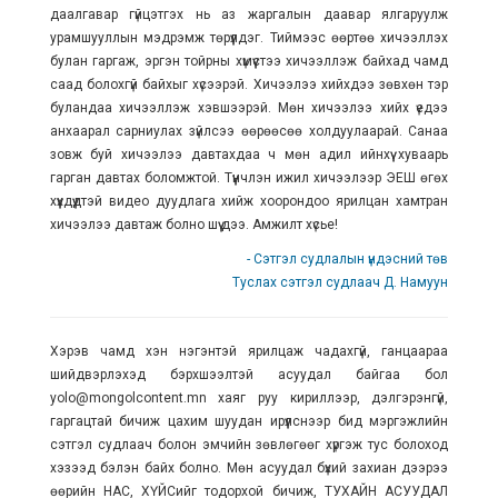
даалгавар гүйцэтгэх нь аз жаргалын даавар ялгаруулж
урамшууллын мэдрэмж төрүүлдэг. Тиймээс өөртөө хичээллэх
булан гаргаж, эргэн тойрны хүмүүстээ хичээллэж байхад чамд
саад болохгүй байхыг хүсээрэй. Хичээлээ хийхдээ зөвхөн тэр
буландаа хичээллэж хэвшээрэй. Мөн хичээлээ хийх үедээ
анхаарал сарниулах зүйлсээ өөрөөсөө холдуулаарай. Санаа
зовж буй хичээлээ давтахдаа ч мөн адил ийнхүү хуваарь
гарган давтах боломжтой. Түүнчлэн ижил хичээлээр ЭЕШ өгөх
хүүхдүүдтэй видео дуудлага хийж хоорондоо ярилцан хамтран
хичээлээ давтаж болно шүү дээ. Амжилт хүсье!
- Сэтгэл судлалын үндэсний төв
Туслах сэтгэл судлаач Д. Намуун
Хэрэв чамд хэн нэгэнтэй ярилцаж чадахгүй, ганцаараа
шийдвэрлэхэд бэрхшээлтэй асуудал байгаа бол
yolo@mongolcontent.mn хаяг руу кириллээр, дэлгэрэнгүй,
гаргацтай бичиж цахим шуудан ирүүлснээр бид мэргэжлийн
сэтгэл судлаач болон эмчийн зөвлөгөөг хүргэж тус болоход
хэзээд бэлэн байх болно. Мөн асуудал бүхий захиан дээрээ
өөрийн НАС, ХҮЙСийг тодорхой бичиж, ТУХАЙН АСУУДАЛ