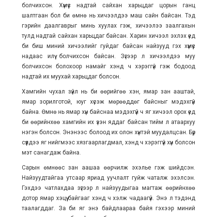
болчихсон. Хүмүүс надтай сайхан харьцдаг цорын ганц
шалтгаан бол би өмнө нь хичээлдээ маш сайн байсан. Тэд
гэрийн даалгаврыг минь хуулах гэж, хичээлээ заалгахын
тулд надтай сайхан харьцдаг байсан. Харин хичээл эхлэх үед
би биш миний хичээлийг гуйдаг байсан найзууд гэх хүмүүс
надаас илүү болчихсон байсан. Зүгээр л хичээлдээ муу
болчихсон болохоор намайг хэнд ч хэрэггүй гэж бодоод
надтай их муухай харьцдаг болсон.
Хамгийн чухал зүйл нь би өөрийгөө хэн, ямар зан ааштай,
ямар зорилготой, юуг хүсэж мөрөөддөг байсныг мэдэхгүй
байна. Өмнө нь ямар хүн байснаа мэдэхгүй ч яг хичээл орох үед
би өөрийнхөө хамгийн их үзэн яддаг байсан тийм л атаархуу
нэгэн болсон. Энэнээс болоод их олон хүнтэй муудалцсан. Бүр
сүүлдээ яг нийгмээс хязгаарлагдмал, хэнд ч хэрэггүй хүн болсон
мэт санагдаж байна.
Сарын өмнөөс зан аашаа өөрчилж эхэлье гэж шийдсэн.
Найзуудтайгаа утсаар яриад уучлалт гуйж чаталж эхэлсэн.
Гэхдээ чатлахдаа зүгээр л найзуудыгаа магтаж өөрийнхөө
дотор ямар хэцүү байгааг хэнд ч хэлж чадаагүй. Энэ л тэдэнд
таалагддаг. За би яг энэ байдлаараа байя гэхээр миний