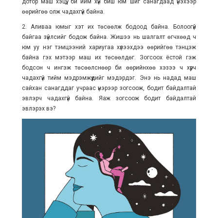
дотор маш хэцүү, би ийм хүн биш юм шиг санагдаад үнэхээр
өөрийгөө олж чадахгүй байна.
2. Аливаа юмыг хэт их төсөөлж бодоод байна. Болоогүй
байгаа зүйлсийг бодож байна. Жишээ нь шалгалт өгчхөөд ч
юм уу нэг тэмцээний хариугаа хүлээхдээ өөрийгөө тэнцэж
байна гэх мэтээр маш их төсөөлдөг. Зогсоох ёстой гэж
бодсон ч ингэж төсөөлснөөр би өөрийнхөө хэзээ ч хүрч
чадахгүй тийм мэдрэмжүүдийг мэдэрдэг. Энэ нь надад маш
сайхан санагддаг учраас үнэрээр зогсоож, бодит байдалтай
эвлэрч чадахгүй байна. Яаж зогсоож бодит байдалтай
эвлэрэх вэ?