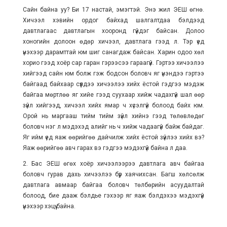
Сайн байна уу? Би 17 настай, эмэгтэй. Энэ жил ЭЕШ өгнө.
Хичээл хэвийн ордог байхад шалгалтдаа бэлдээд
давтлагаас давтлагын хооронд гүйдэг байсан. Долоо
хоногийн долоон өдөр хичээл, давтлага гээд л. Тэр үед
үнэхээр дарамттай юм шиг санагдаж байсан. Харин одоо хөл
хорио гээд хоёр сар гаран гэрээсээ гараагүй. Гэртээ хичээлээ
хийгээд сайн юм болж гэж бодсон боловч яг үнэндээ гэртээ
байгаад байхаар сүүлдээ хичээлээ хийх ёстой гэдгээ мэдэж
байгаа мөртлөө яг хийе гээд суухаар хийж чадахгүй шал өөр
зүйл хийгээд, хичээл хийх ямар ч хүсэлгүй болоод байх юм.
Орой нь маргааш тийм тийм зүйл хийнэ гээд төлөвлөдөг
боловч нэг л мэдэхэд алийг нь ч хийж чадаагүй байж байдаг.
Яг ийм үед яаж өөрийгөө дайчилж хийх ёстой зүйлээ хийх вэ?
Яаж өөрийгөө авч гарах вэ гэдгээ мэдэхгүй байна л даа.
2. Бас ЭЕШ өгөх хоёр хичээлээрээ давтлага авч байгаа
боловч гурав дахь хичээлээ бүр хаячихсан. Багш хөлсөлж
давтлага авмаар байгаа боловч төлбөрийн асуудалтай
болоод, бие дааж бэлдье гэхээр яг яаж бэлдэхээ мэдэхгүй
үнэхээр хэцүү байна.