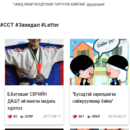
ЧАМД ЯМАР МЭДРЭМЖ ТӨРҮҮЛЖ БАЙГААГ дурдаарай.
#ССҮТ
#Захидал
#Letter
Б.Батхишиг ӨСВӨРИЙН
"Бусадтай харилцаагаа
ДАШТ-ий мөнгөн медаль
сайжруулмаар байна"
хүртлээ
45
3298
2017-04-17
361
5869
2016-06-21