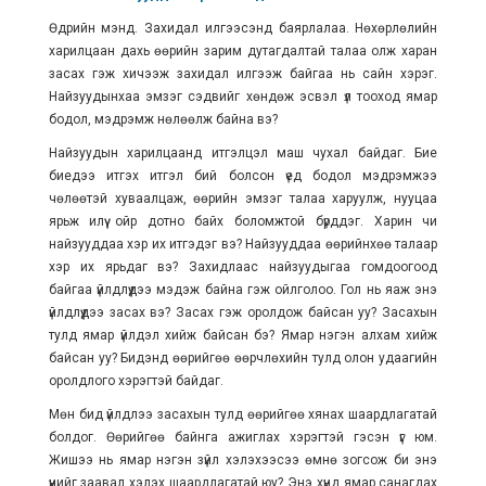
Өдрийн мэнд. Захидал илгээсэнд баярлалаа. Нөхөрлөлийн
харилцаан дахь өөрийн зарим дутагдалтай талаа олж харан
засах гэж хичээж захидал илгээж байгаа нь сайн хэрэг.
Найзуудынхаа эмзэг сэдвийг хөндөж эсвэл үл тооход ямар
бодол, мэдрэмж нөлөөлж байна вэ?
Найзуудын харилцаанд итгэлцэл маш чухал байдаг. Бие
биедээ итгэх итгэл бий болсон үед бодол мэдрэмжээ
чөлөөтэй хуваалцаж, өөрийн эмзэг талаа харуулж, нууцаа
ярьж илүү ойр дотно байх боломжтой бүрддэг. Харин чи
найзууддаа хэр их итгэдэг вэ? Найзууддаа өөрийнхөө талаар
хэр их ярьдаг вэ? Захидлаас найзуудыгаа гомдоогоод
байгаа үйлдлүүдээ мэдэж байна гэж ойлголоо. Гол нь яаж энэ
үйлдлүүдээ засах вэ? Засах гэж оролдож байсан уу? Засахын
тулд ямар үйлдэл хийж байсан бэ? Ямар нэгэн алхам хийж
байсан уу? Бидэнд өөрийгөө өөрчлөхийн тулд олон удаагийн
оролдлого хэрэгтэй байдаг.
Мөн бид үйлдлээ засахын тулд өөрийгөө хянах шаардлагатай
болдог. Өөрийгөө байнга ажиглах хэрэгтэй гэсэн үг юм.
Жишээ нь ямар нэгэн зүйл хэлэхээсээ өмнө зогсож би энэ
үүнийг заавал хэлэх шаардлагатай юу? Энэ хүнд ямар санагдах