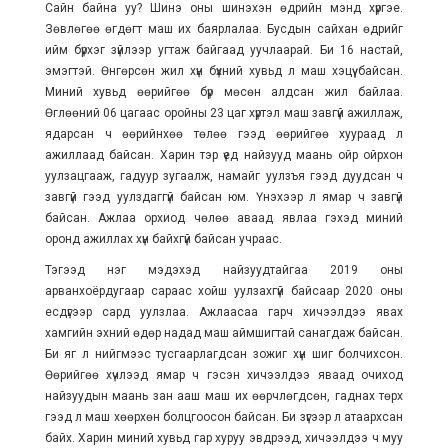
Сайн байна уу? Шинэ оны шинэхэн өдрийн мэнд хүргэе.
Зөвлөгөө өгдөгт маш их баярлалаа. Бусдын сайхан өдрийг
ийм бүрхэг зүйлээр угтаж байгаад уучлаарай. Би 16 настай,
эмэгтэй. Өнгөрсөн жил хүн бүхний хувьд л маш хэцүү байсан.
Миний хувьд өөрийгөө бүр мөсөн алдсан жил байлаа.
Өглөөний 06 цагаас оройны 23 цаг хүртэл маш завгүй ажиллаж,
ядарсан ч өөрийнхөө төлөө гээд өөрийгөө хуураад л
ажиллаад байсан. Харин тэр үед найзууд маань ойр ойрхон
уулзацгааж, гадуур зугаалж, намайг уулзъя гээд дуудсан ч
завгүй гээд уулздаггүй байсан юм. Үнэхээр л ямар ч завгүй
байсан. Ажлаа орхиод чөлөө аваад явлаа гэхэд миний
оронд ажиллах хүн байхгүй байсан учраас.
Тэгээд нэг мэдэхэд найзуудтайгаа 2019 оны
арванхоёрдугаар сараас хойш уулзахгүй байсаар 2020 оны
есдүгээр сард уулзлаа. Ажлаасаа гарч хичээлдээ явах
хамгийн эхний өдөр надад маш аймшигтай санагдаж байсан.
Би яг л нийгмээс тусгаарлагдсан зожиг хүн шиг болчихсон.
Өөрийгөө хүчлээд ямар ч гэсэн хичээлдээ яваад очиход
найзуудын маань зан ааш маш их өөрчлөгдсөн, гаднах төрх
гээд л маш хөөрхөн болцгоосон байсан. Би зүгээр л атаархсан
байх. Харин миний хувьд гар хуруу эвдрээд, хичээлдээ ч муу