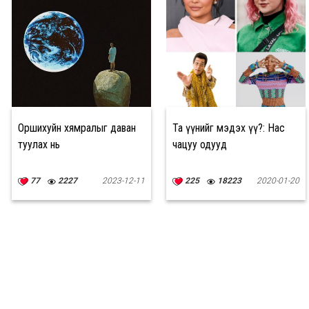
Оршихуйн хямралыг даван
Та үүнийг мэдэх үү?: Нас
туулах нь
чацуу одууд
77
2227
2023-12-11
225
18223
2020-01-20