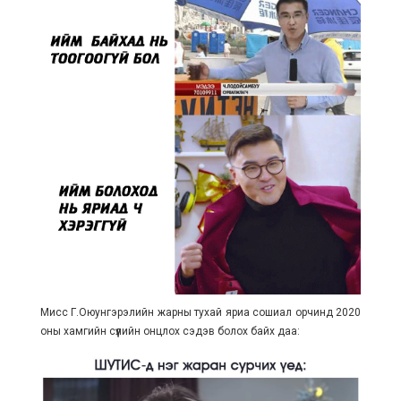
Мисс Г.Оюунгэрэлийн жарны тухай яриа сошиал орчинд 2020
оны хамгийн сүүлийн онцлох сэдэв болох байх даа: