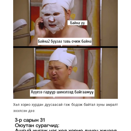
Хөл хорио хурдан дуусаасай гэж бодож байтал зуны амралт
эхэлсэн дээ: