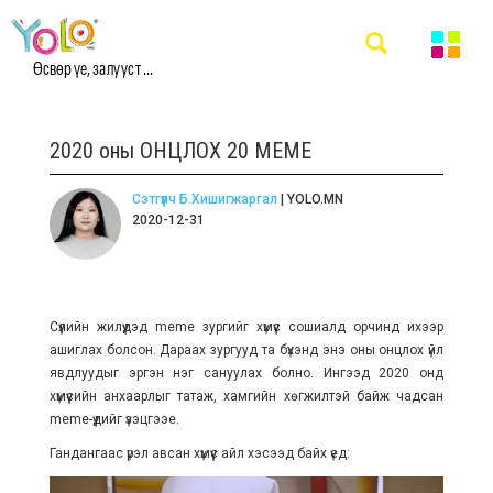
Өсвөр үе, залууст ...
2020 оны ОНЦЛОХ 20 MEME
Сэтгүүлч Б.Хишигжаргал
| YOLO.MN
2020-12-31
Сүүлийн жилүүдэд meme зургийг хүмүүс сошиалд орчинд ихээр
ашиглах болсон. Дараах зургууд та бүхэнд энэ оны онцлох үйл
явдлуудыг эргэн нэг сануулах болно. Ингээд 2020 онд
хүмүүсийн анхаарлыг татаж, хамгийн хөгжилтэй байж чадсан
meme-үүдийг үзэцгээе.
Гандангаас үрэл авсан хүмүүс айл хэсээд байх үед: