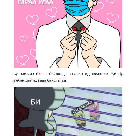
Бүх нийтийн бэлэн байдалд шилжсэн үед ажиллаж буй бүх
албан хаагчдадаа баярлалаа: