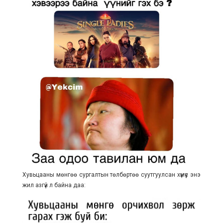
Хувьцааны мөнгөө сургалтын төлбөртөө суутгуулсан хүмүүс энэ
жил азгүй л байна даа: