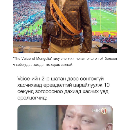
"The Voice of Mongolia" шоу энэ жил нэгэн онцлогтой болсон
ч хоёр удаа хасдаг нь харамсалтай: