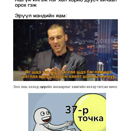
Энэ оны эхэнд хүмүүсийн анхаарлыг хамгийн ихээр татсан кино: