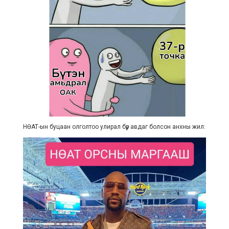
НӨАТ-ын буцаан олголтоо улирал бүр авдаг болсон анхны жил: