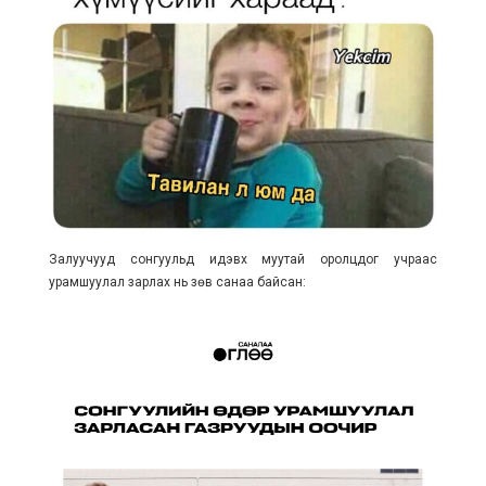
Залуучууд сонгуульд идэвх муутай оролцдог учраас
урамшуулал зарлах нь зөв санаа байсан: