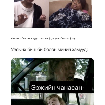
Увсынх бол энэ дууг хамаагүй дуулж болохгүй шүү: