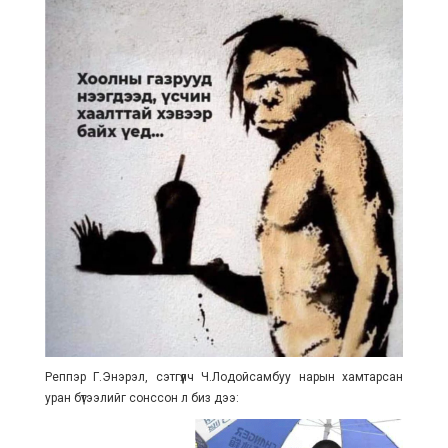
Реппэр Г.Энэрэл, сэтгүүлч Ч.Лодойсамбуу нарын хамтарсан
уран бүтээлийг сонссон л биз дээ: