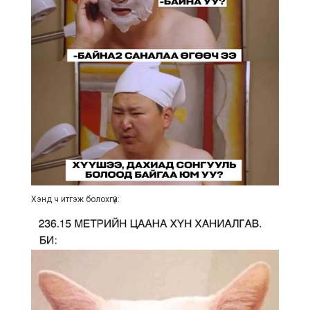
Хэнд ч итгэж болохгүй: