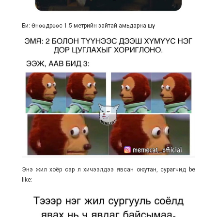
Би: Өнөөдрөөс 1.5 метрийн зайтай амьдарна шүү:
Энэ жил хоёр сар л хичээлдээ явсан оюутан, сурагчид be
like: