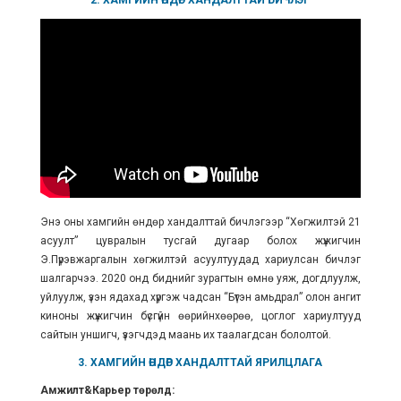
2. ХАМГИЙН ӨНДӨР ХАНДАЛТТАЙ БИЧЛЭГ
Энэ оны хамгийн өндөр хандалттай бичлэгээр “Хөгжилтэй 21
асуулт” цувралын тусгай дугаар болох жүжигчин
Э.Пүрэвжаргалын хөгжилтэй асуултуудад хариулсан бичлэг
шалгарчээ. 2020 онд биднийг зурагтын өмнө уяж, догдлуулж,
уйлуулж, үзэн ядахад хүргэж чадсан “Бүтэн амьдрал” олон ангит
киноны жүжигчин бүсгүйн өөрийнхөөрөө, цоглог хариултууд
сайтын уншигч, үзэгчдэд маань их таалагдсан бололтой.
3. ХАМГИЙН ӨНДӨР ХАНДАЛТТАЙ ЯРИЛЦЛАГА
Амжилт&Карьер төрөлд: