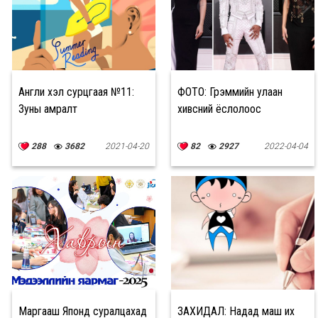
Англи хэл сурцгаая №11:
ФОТО: Грэммийн улаан
Зуны амралт
хивсний ёслолоос
288
3682
2021-04-20
82
2927
2022-04-04
Маргааш Японд суралцахад
ЗАХИДАЛ: Надад маш их