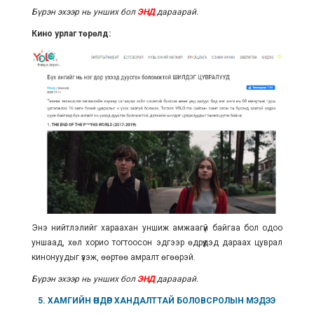
Бүрэн эхээр нь унших бол
ЭНД
дараарай.
Кино урлаг төрөлд:
Энэ нийтлэлийг хараахан уншиж амжаагүй байгаа бол одоо
уншаад, хөл хорио тогтоосон эдгээр өдрүүдэд дараах цуврал
кинонуудыг үзэж, өөртөө амралт өгөөрэй.
Бүрэн эхээр нь унших бол
ЭНД
дараарай.
5. ХАМГИЙН
ӨНДӨР
ХАНДАЛТТАЙ БОЛОВСРОЛЫН МЭДЭЭ