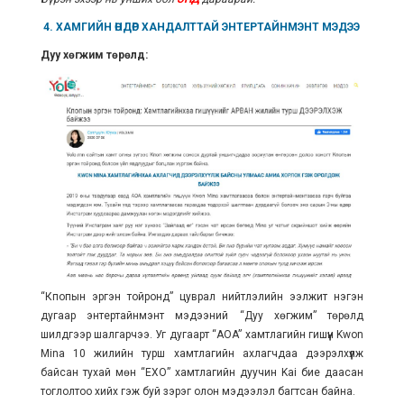
4. ХАМГИЙН
ӨНДӨР
ХАНДАЛТТАЙ ЭНТЕРТАЙНМЭНТ МЭДЭЭ
Дуу хөгжим төрөлд:
“Кпопын эргэн тойронд” цуврал нийтлэлийн ээлжит нэгэн
дугаар энтертайнмэнт мэдээний “Дуу хөгжим” төрөлд
шилдгээр шалгарчээ. Уг дугаарт “AOA” хамтлагийн гишүүн Kwon
Mina 10 жилийн турш хамтлагийн ахлагчдаа дээрэлхүүлж
байсан тухай мөн “EXO” хамтлагийн дуучин Kai бие даасан
тоглолтоо хийх гэж буй зэрэг олон мэдээлэл багтсан байна.