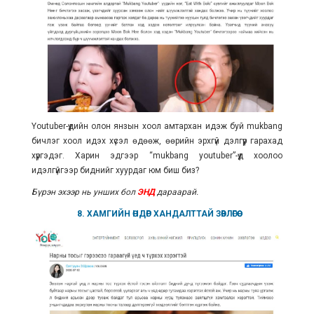
Youtuber-үүдийн олон янзын хоол амтархан идэж буй mukbang
бичлэг хоол идэх хүсэл өдөөж, өөрийн эрхгүй дэлгүүр гарахад
хүргэдэг. Харин эдгээр “mukbang youtuber”-үүд хоолоо
идэлгүйгээр биднийг хуурдаг юм биш биз?
Бүрэн эхээр нь унших бол
ЭНД
дараарай.
8. ХАМГИЙН
ӨНДӨР
ХАНДАЛТТАЙ ЗӨВЛӨГӨӨ