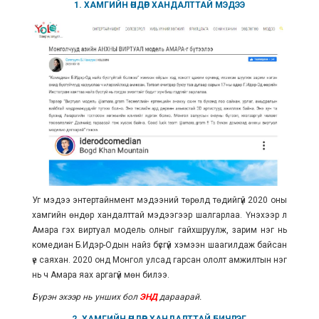
1. ХАМГИЙН ӨНДӨР ХАНДАЛТТАЙ МЭДЭЭ
Уг мэдээ энтертайнмент мэдээний төрөлд төдийгүй 2020 оны
хамгийн өндөр хандалттай мэдээгээр шалгарлаа. Үнэхээр л
Амара гэх виртуал модель олныг гайхшруулж, зарим нэг нь
комедиан Б.Идэр-Одын найз бүсгүй хэмээн шаагилдаж байсан
үе саяхан. 2020 онд Монгол улсад гарсан ололт амжилтын нэг
нь ч Амара яах аргагүй мөн билээ.
Бүрэн эхээр нь унших бол
ЭНД
дараарай.