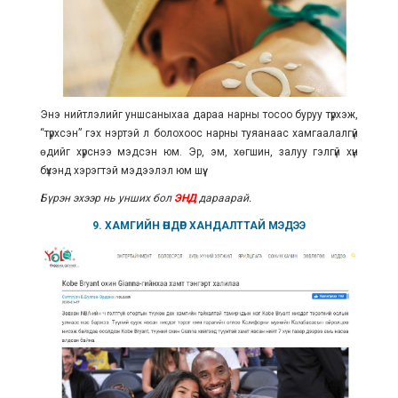
Энэ нийтлэлийг уншсаныхаа дараа нарны тосоо буруу түрхэж,
“түрхсэн” гэх нэртэй л болохоос нарны туяанаас хамгаалалгүй
өдийг хүрснээ мэдсэн юм. Эр, эм, хөгшин, залуу гэлгүй хүн
бүхэнд хэрэгтэй мэдээлэл юм шүү.
Бүрэн эхээр нь унших бол
ЭНД
дараарай.
9. ХАМГИЙН
ӨНДӨР
ХАНДАЛТТАЙ МЭДЭЭ