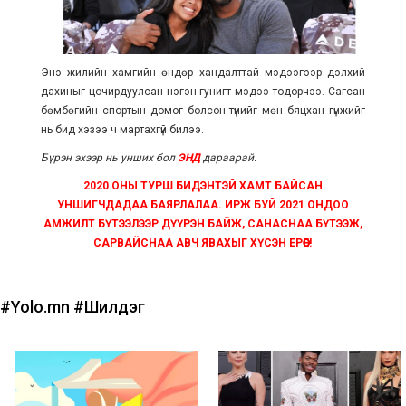
Энэ жилийн хамгийн өндөр хандалттай мэдээгээр дэлхий
дахиныг цочирдуулсан нэгэн гунигт мэдээ тодорчээ. Сагсан
бөмбөгийн спортын домог болсон түүнийг мөн бяцхан гүнжийг
нь бид хэзээ ч мартахгүй билээ.
Бүрэн эхээр нь унших бол
ЭНД
дараарай.
2020 ОНЫ ТУРШ БИДЭНТЭЙ ХАМТ БАЙСАН
УНШИГЧДАДАА БАЯРЛАЛАА. ИРЖ БУЙ 2021 ОНДОО
АМЖИЛТ БҮТЭЭЛЭЭР ДҮҮРЭН БАЙЖ, САНАСНАА БҮТЭЭЖ,
САРВАЙСНАА АВЧ ЯВАХЫГ ХҮСЭН ЕРӨӨЕ!
#Yolo.mn
#Шилдэг