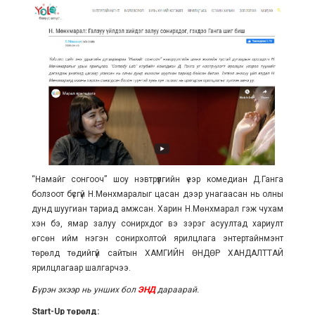
“Намайг сонгооч” шоу нэвтрүүлгийн үеэр комедиан Д.Ганга
болзоот бүсгүй Н.Мөнхмаралыг цасан дээр унагаасан нь олны
дунд шуугиан тариад амжсан. Харин Н.Мөнхмарал гэж чухам
хэн бэ, ямар залуу сонирхдог вэ зэрэг асуултад хариулт
өгсөн ийм нэгэн сонирхолтой ярилцлага энтертайнмэнт
төрөлд төдийгүй сайтын ХАМГИЙН ӨНДӨР ХАНДАЛТТАЙ
ярилцлагаар шалгарчээ.
Бүрэн эхээр нь унших бол
ЭНД
дараарай.
Start-Up төрөлд: