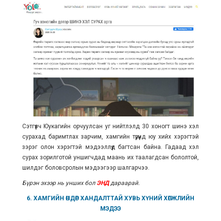
Сэтгүүлч Юукагийн орчуулсан уг нийтлэлд 30 хоногт шинэ хэл
сурахад баримтлах зарчим, хамгийн түрүүнд юу хийх хэрэгтэй
зэрэг олон хэрэгтэй мэдээллүүд багтсан байна. Гадаад хэл
сурах зорилготой уншигчдад маань их таалагдсан бололтой,
шилдэг боловсролын мэдээгээр шалгарчээ.
Бүрэн эхээр нь унших бол
ЭНД
дараарай.
6. ХАМГИЙН
ӨНДӨР
ХАНДАЛТТАЙ ХУВЬ ХҮНИЙ ХӨГЖЛИЙН
МЭДЭЭ