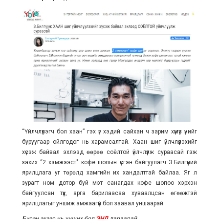
“Үйлчлүүлэгч бол хаан” гэх үг хэдий сайхан ч зарим хүмүүс үүнийг
буруугаар ойлгодог нь харамсалтай. Хаан шиг үйлчлүүлэхийг
хүсэж байвал эхлээд өөрөө соёлтой үйлчлүүлж сураасай гэж
захих “2 хэмжээст" кофе шопын үүсгэн байгуулагч З.Билгүүний
ярилцлага уг төрөлд хамгийн их хандалттай байлаа. Яг л
зурагт ном дотор буй мэт санагдах кофе шопоо хэрхэн
байгуулсан түүх, арга барилаасаа хуваалцсан өгөөжтэй
ярилцлагыг уншиж амжаагүй бол заавал уншаарай.
Бүрэн эхээр нь унших бол
ЭНД
дараарай.