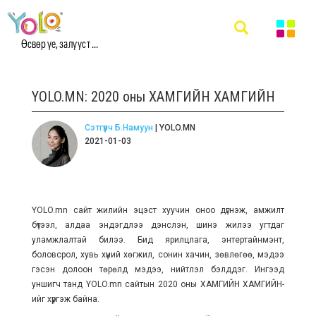
Өсвөр үе, залууст ...
YOLO.MN: 2020 оны ХАМГИЙН ХАМГИЙН
Сэтгүүлч Б.Намуун
| YOLO.MN
2021-01-03
YOLO.mn сайт жилийн эцэст хуучин оноо дүгнэж, амжилт
бүтээл, алдаа эндэгдлээ дэнслэн, шинэ жилээ угтдаг
уламжлалтай билээ. Бид ярилцлага, энтертайнмэнт,
боловсрол, хувь хүний хөгжил, сонин хачин, зөвлөгөө, мэдээ
гэсэн долоон төрөлд мэдээ, нийтлэл бэлддэг. Ингээд
уншигч танд YOLO.mn сайтын 2020 оны ХАМГИЙН ХАМГИЙН-
ийг хүргэж байна.