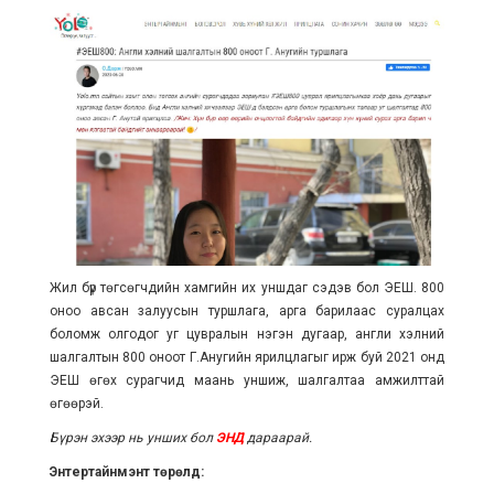
Жил бүр төгсөгчдийн хамгийн их уншдаг сэдэв бол ЭЕШ. 800
оноо авсан залуусын туршлага, арга барилаас суралцах
боломж олгодог уг цувралын нэгэн дугаар, англи хэлний
шалгалтын 800 оноот Г.Анугийн ярилцлагыг ирж буй 2021 онд
ЭЕШ өгөх сурагчид маань уншиж, шалгалтаа амжилттай
өгөөрэй.
Бүрэн эхээр нь унших бол
ЭНД
дараарай.
Энтертайнмэнт төрөлд: