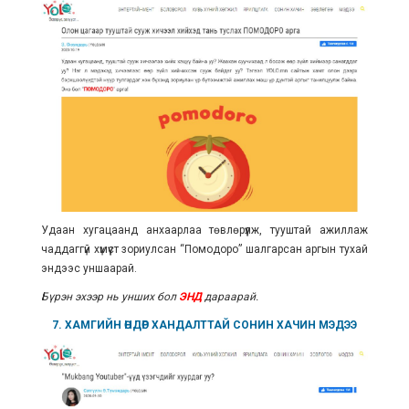
Удаан хугацаанд анхаарлаа төвлөрүүлж, тууштай ажиллаж
чаддаггүй хүмүүст зориулсан “Помодоро”
шалгарсан аргы
н тухай
эндээс уншаарай.
Бүрэн эхээр нь унших бол
ЭНД
дараарай.
7. ХАМГИЙН ӨНДӨР ХАНДАЛТТАЙ СОНИН ХАЧИН МЭДЭЭ