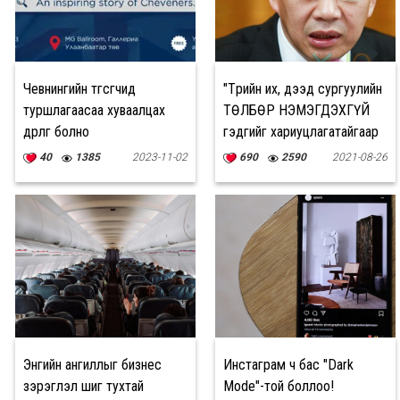
Чевнингийн төгсөгчид
"Төрийн их, дээд сургуулийн
туршлагаасаа хуваалцах
ТӨЛБӨР НЭМЭГДЭХГҮЙ
өдөрлөг болно
гэдгийг хариуцлагатайгаар
мэдэгдье"
40
1385
2023-11-02
690
2590
2021-08-26
Энгийн ангиллыг бизнес
Инстаграм ч бас "Dark
зэрэглэл шиг тухтай
Mode"-той боллоо!