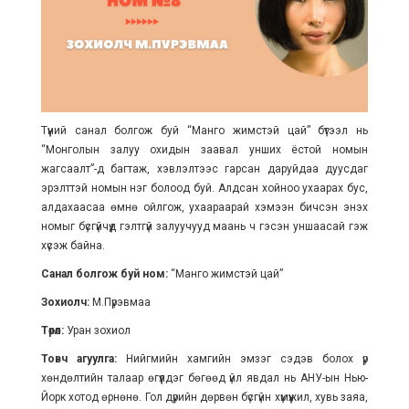
Түүний санал болгож буй “Манго жимстэй цай” бүтээл нь
“Монголын залуу охидын заавал унших ёстой номын
жагсаалт”-д багтаж, хэвлэлтээс гарсан даруйдаа дуусдаг
эрэлттэй номын нэг болоод буй. Алдсан хойноо ухаарах бус,
алдахаасаа өмнө ойлгож, ухаараарай хэмээн бичсэн энэхүү
номыг бүсгүйчүүд гэлтгүй залуучууд маань ч гэсэн уншаасай гэж
хүсэж байна.
Санал болгож буй ном:
“Манго жимстэй цай”
Зохиолч:
М.Пүрэвмаа
Төрөл:
Уран зохиол
Товч агуулга:
Нийгмийн хамгийн эмзэг сэдэв болох үр
хөндөлтийн талаар өгүүлдэг бөгөөд үйл явдал нь АНУ-ын Нью-
Йорк хотод өрнөнө. Гол дүрийн дөрвөн бүсгүйн хүмүүжил, хувь заяа,