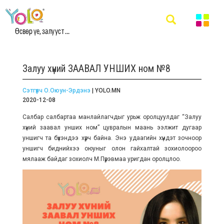
Өсвөр үе, залууст ...
Залуу хүний ЗААВАЛ УНШИХ ном №8
Сэтгүүлч О.Оюун-Эрдэнэ
| YOLO.MN
2020-12-08
Салбар салбартаа манлайлагчдыг урьж оролцуулдаг “Залуу
хүний заавал унших ном” цувралын маань ээлжит дугаар
уншигч та бүхэндээ хүрч байна. Энэ удаагийн хүндэт зочноор
уншигч биднийхээ оюуныг олон гайхалтай зохиолоороо
мялааж байдаг зохиолч М.Пүрэвмаа уригдан оролцлоо.