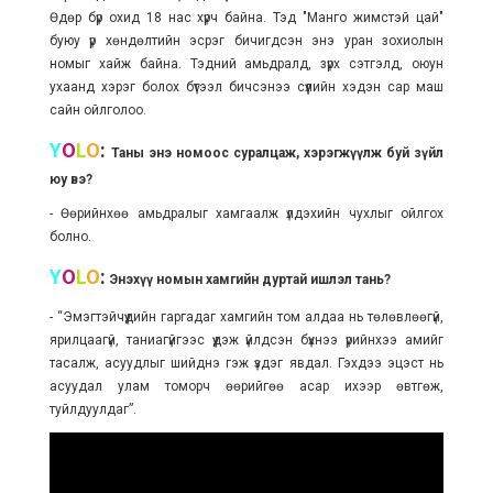
Өдөр бүр охид 18 нас хүрч байна. Тэд "Манго жимстэй цай"
буюу үр хөндөлтийн эсрэг бичигдсэн энэ уран зохиолын
номыг хайж байна. Тэдний амьдралд, зүрх сэтгэлд, оюун
ухаанд хэрэг болох бүтээл бичсэнээ сүүлийн хэдэн сар маш
сайн ойлголоо.
Y
O
L
O
:
Таны энэ номоос суралцаж, хэрэгжүүлж буй зүйл
юу вэ?
- Өөрийнхөө амьдралыг хамгаалж үлдэхийн чухлыг ойлгох
болно.
Y
O
L
O
:
Энэхүү номын хамгийн дуртай ишлэл тань?
- “Эмэгтэйчүүдийн гаргадаг хамгийн том алдаа нь төлөвлөөгүй,
ярилцаагүй, таниагүйгээс үүдэж үйлдсэн бүхнээ үрийнхээ амийг
тасалж, асуудлыг шийднэ гэж үздэг явдал. Гэхдээ эцэст нь
асуудал улам томорч өөрийгөө асар ихээр өвтгөж,
туйлдуулдаг”.