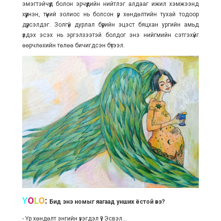
эмэгтэйчүүд болон эрчүүдийн нийтлэг алдааг ижил хэмжээнд
хүүрнэн, түүний золиос нь болсон үр хөндөлтийн тухай тодоор
дүрсэлдэг. Золгүй дурлал бүрийн эцэст бяцхан ургийн амьд
үлдэх эсэх нь эргэлзээтэй болдог энэ нийгмийн сэтгэхүйг
өөрчлөхийн төлөө бичигдсэн бүтээл.
Y
O
L
O
:
Бид энэ номыг яагаад унших ёстой вэ?
- Үр хөндөлт энгийн үзэгдэл үү? Эсвэл...