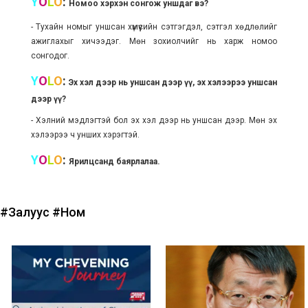
Y
O
L
O
:
Номоо хэрхэн сонгож уншдаг вэ?
- Тухайн номыг уншсан хүмүүсийн сэтгэгдэл, сэтгэл хөдлөлийг
ажиглахыг хичээдэг. Мөн зохиолчийг нь харж номоо
сонгодог.
Y
O
L
O
:
Эх хэл дээр нь уншсан дээр үү, эх хэлээрээ уншсан
дээр үү?
- Хэлний мэдлэгтэй бол эх хэл дээр нь уншсан дээр. Мөн эх
хэлээрээ ч унших хэрэгтэй.
Y
O
L
O
:
Ярилцсанд баярлалаа.
#Залуус
#Ном