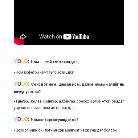
Y
O
L
O
:
Ном ...-той төгс зохицдог.
- Ном кофетой хамт төгс зохицдог.
Y
O
L
O
:
Сонсдог ном, цаасан ном, цахим номын алийг нь
илүүд үзэх вэ?
- Гүйнгээ, ажлаа хийнгээ, алхангаа сонсох боломжтой байдаг
учраас сонсдог ном их таалагддаг.
Y
O
L
O
:
Номыг хэрхэн уншдаг вэ?
- Зохиолчийн бичлэгийн хэв маягийг харж уншдаг болсон.