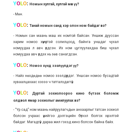
Y
O
L
O
:
Номын хулгай, хулгай мөн үү?
- Мөн.
Y
O
L
O
:
Танай номын санд хэр олон ном байдаг вэ?
- Номын сан маань маш их номтой байсан. Уншиж дууссан
зарим номоо хүмүүстэй солилцоод, байнга уншдаг чухал
номуудаа л авч үлдсэн. Их ном цуглуулахдаа биш чухал
номуудаа авч үлдэх нь зөв санагдсан.
Y
O
L
O
:
Номоо хүнд зээлүүлдэг үү?
- Найз нөхдөдөө номоо зээлдүүлдэг. Уншсан номоо бусадтай
хуваалцахаас хэзээ ч татгалздаггүй.
Y
O
L
O
:
Дуртай зохиолоороо кино бүтээх боломж
олдвол ямар зохиолыг амилуулах вэ?
- “Үр сад” ном маань найруулагчдын анхаарлыг татсан зохиол
болсон учраас үүнийгээ дэлгэцийн бүтээл болгох хүсэлтэй
байдаг. Магадгүй дараа жил гэхэд кино болсон байна байх.