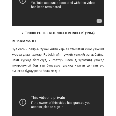
7. “RUDOLPH THE RED-NOSED REINDEER” (1964)
IMDb үнэлгээ:
8.1
Зул сарын баярын тухай хөнгөхөн хэрнээ хөгжилтэй кино үзэхийг
хүсвэл улаан хамарт Rudolph-ийн түүхийг үзэхийг зөвлөж байна.
Зөвхөн хүүхэд багачууд ч гэлтгүй насанд хүрэгчид үзэхэд
тохиромжтой бөгөөд гэр бүлээрээ үзэхэд халуун дулаан уур
амьсгал бүрдүүлэгч болж чадна.