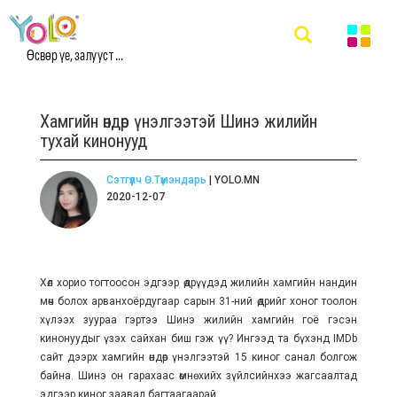
Өсвөр үе, залууст ...
Хамгийн өндөр үнэлгээтэй Шинэ жилийн
тухай кинонууд
Сэтгүүлч Ө.Түмэндарь
| YOLO.MN
2020-12-07
Хөл хорио тогтоосон эдгээр өдрүүдэд жилийн хамгийн нандин
мөч болох арванхоёрдугаар сарын 31-ний өдрийг хоног тоолон
хүлээх зуураа гэртээ Шинэ жилийн хамгийн гоё гэсэн
кинонуудыг үзэх сайхан биш гэж үү? Ингээд та бүхэнд IMDb
сайт дээрх хамгийн өндөр үнэлгээтэй 15 киног санал болгож
байна. Шинэ он гарахаас өмнө хийх зүйлсийнхээ жагсаалтад
эдгээр киног заавал багтаагаарай.