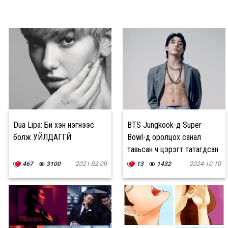
Dua Lipa: Би хэн нэгнээс
BTS Jungkook-д Super
болж УЙЛДАГГҮЙ
Bowl-д оролцох санал
тавьсан ч цэрэгт татагдсан
тул тэр саналыг хүлээж
467
3100
2021-02-09
13
1432
2024-10-10
аваагүй байна