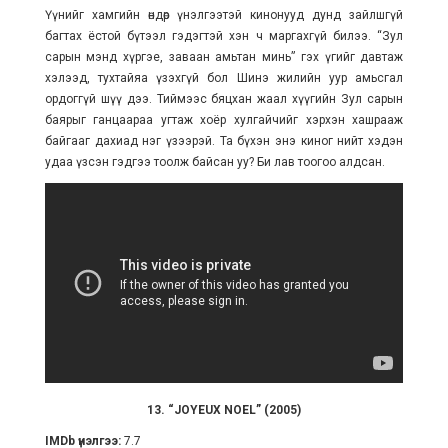
Үүнийг хамгийн өндөр үнэлгээтэй кинонууд дунд зайлшгүй
багтах ёстой бүтээл гэдэгтэй хэн ч маргахгүй билээ. “Зул
сарын мэнд хүргэе, заваан амьтан минь” гэх үгийг давтаж
хэлээд, тухтайяа үзэхгүй бол Шинэ жилийн уур амьсгал
ордоггүй шүү дээ. Тиймээс бяцхан жаал хүүгийн Зул сарын
баярыг ганцаараа угтаж хоёр хулгайчийг хэрхэн хашрааж
байгааг дахиад нэг үзээрэй. Та бүхэн энэ киног нийт хэдэн
удаа үзсэн гэдгээ тоолж байсан уу? Би лав тоогоо алдсан.
13. “JOYEUX NOEL” (2005)
IMDb үнэлгээ:
7.7