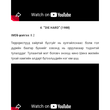
4. “DIE HARD” (1988)
IMDb үнэлгээ:
8.2
Террористууд хайртай бүсгүйг нь хулгайлснаас болж гол
дүрийн баатар бүхнийг хэвэнд нь оруулахаар тэдэнтэй
тулалддаг. Тулаантай мэт боловч энэхүү кино Шинэ жилийн
тухай хамгийн алдарт бүтээлүүдийн нэг юм шүү.