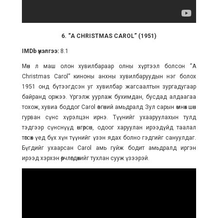
6. “A CHRISTMAS CAROL” (1951)
IMDb үнэлгээ:
8.1
Мөн л маш олон хувилбараар олны хүртээл болсон “A
Christmas Carol” киноны анхны хувилбаруудын нэг болох
1951 онд бүтээгдсэн уг хувилбар жагсаалтын зургадугаар
байранд оржээ. Үргэлж уурлаж бухимдан, бусдад алдаагаа
тохож, хувиа боддог Carol өвгөний амьдралд Зул сарын өмнөх шөнө
гурван сүнс хүрэлцэн ирнэ. Түүнийг ухааруулахын тулд
тэдгээр сүнснүүд өнгөрсөн, одоог харуулан ирээдүйд таалал
төгсөх үед бүх хүн түүнийг үзэн ядах болно гэдгийг сануулдаг.
Бүгдийг ухаарсан Carol амь гуйж бодит амьдралд иргэн
ирээд хэрхэн өөрчлөгдөхийг тухлан сууж үзээрэй.