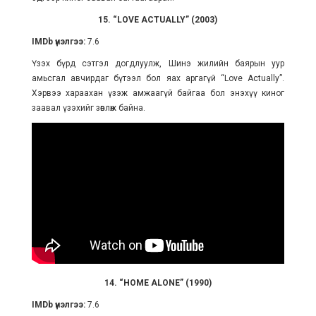
15. “LOVE ACTUALLY” (2003)
IMDb үнэлгээ:
7.6
Үзэх бүрд сэтгэл догдлуулж, Шинэ жилийн баярын уур
амьсгал авчирдаг бүтээл бол яах аргагүй “Love Actually”.
Хэрвээ хараахан үзэж амжаагүй байгаа бол энэхүү киног
заавал үзэхийг зөвлөж байна.
14. “HOME ALONE” (1990)
IMDb үнэлгээ:
7.6