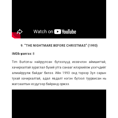
9. “THE NIGHTMARE BEFORE CHRISTMAS” (1993)
IMDb үнэлгээ:
8
Tim Burton-ы найруулсан бүтээлүүд ихэвчлэн аймшигтай,
хачирхалтай зураглал бүхий утга санааг илэрхийлж үзэгчдийг
алмайруулж байдаг билээ. Ийн 1993 онд тэрээр Зул сарын
тухай хачирхалтай, адал явдалт нэгэн бүтээл туурвисан нь
жагсаалтын есдүгээр байранд оржээ.