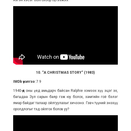
нэгэн хэсэг болгохоор бүтээжээ.
10. “A CHRISTMAS STORY” (1983)
IMDb үнэлгээ:
7.9
1940-өөд оны үед амьдарч байсан Ralphie хэмээх хүү эцэг эх,
багшдаа Зул сарын баяр гэж юу болох, хамгийн гоё бэлэг
ямар байдаг талаар ойлгуулахыг хичээнэ. Гэвч түүний энэхүү
оролдлогыг тэд ойлгох болов уу?