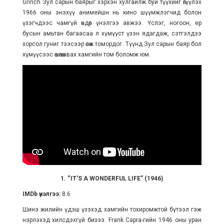
Grinch Зул сарын баярыг хэрхэн хулгайлж буй түүхийг өгүүлэх
1966 оны энэхүү анимейшн нь кино шүүмжлэгчид болон
үзэгчдээс чамгүй өндөр үнэлгээ авжээ. Үслэг, ногоон, ер
бусын амьтан багаасаа л хүмүүст үзэн ядагдаж, сэтгэлдээ
хорсол гуниг тээсээр өсөж томордог. Түүнд Зул сарын баяр бол
хүмүүсээс өшөөгөө авах хамгийн том боломж юм.
1. “IT'S A WONDERFUL LIFE” (1946)
IMDb үнэлгээ:
8.6
Шинэ жилийн үдэш үзэхэд хамгийн тохиромжтой бүтээл гэж
нэрлэхэд хилсдэхгүй бизээ. Frank Capra-гийн 1946 оны уран