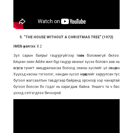
5. “THE HOUSE WITHOUT A CHRISTMAS TREE” (1972)
IMDb үнэлгээ:
8.2
Зул сарын баярыг гацуургүйгээр төсөөлөх боломжгүй билээ.
Бяцхан охин Addie жил бүр гацуур авахыг хүсэх боловч аав нь
өнгөрсөн гунигт амьдралаасаа болоод охины хүслийг үл зөвшөөрнө.
Хүүхэд насны гэгээлэг, нандин хүсэл мөрөөдлийг харуулсан тус
бүтээл жагсаалтын тавдугаар байранд орсноор хэр чанартай
бүтээл болсон бэ гэдэг нь харагдаж байна. Уншигч та ч бас
үзээд сэтгэгдлээ бичээрэй.