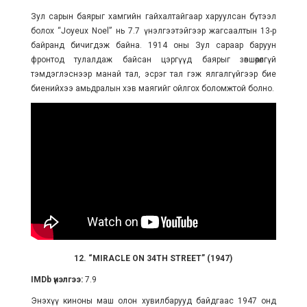
Зул сарын баярыг хамгийн гайхалтайгаар харуулсан бүтээл
болох “Joyeux Noel” нь 7.7 үнэлгээтэйгээр жагсаалтын 13-р
байранд бичигдэж байна. 1914 оны Зул сараар баруун
фронтод тулалдаж байсан цэргүүд баярыг зөвшөөрөлгүй
тэмдэглэснээр манай тал, эсрэг тал гэж ялгалгүйгээр
бие
биенийхээ
амьдралын хэв маягийг ойлгох боломжтой болно.
12. “MIRACLE ON 34TH STREET” (1947)
IMDb үнэлгээ:
7.9
Энэхүү киноны маш олон хувилбарууд байдгаас 1947 онд