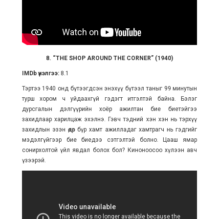
8. “THE SHOP AROUND THE CORNER” (1940)
IMDb үнэлгээ:
8.1
Тэртээ 1940 онд бүтээгдсэн энэхүү бүтээл таныг 99 минутын
турш хором ч уйдаахгүй гэдэгт итгэлтэй байна. Бэлэг
дурсгалын дэлгүүрийн хоёр ажилтан бие биетэйгээ
захидлаар харилцаж эхэлнэ. Гэвч тэдний хэн хэн нь тэрхүү
захидлын эзэн өдөр бүр хамт ажилладаг хамтрагч нь гэдгийг
мэдэлгүйгээр бие биедээ сэтгэлтэй болно. Цааш ямар
сонирхолтой үйл явдал болох бол? Киноноосоо хүлээн авч
үзээрэй.