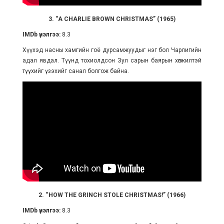
3. “A CHARLIE BROWN CHRISTMAS” (1965)
IMDb үнэлгээ:
8.3
Хүүхэд насны хамгийн гоё дурсамжуудыг нэг бол Чарлигийн
адал явдал. Түүнд тохиолдсон Зул сарын баярын хөгжилтэй
түүхийг үзэхийг санал болгож байна.
2. “HOW THE GRINCH STOLE CHRISTMAS!” (1966)
IMDb үнэлгээ:
8.3