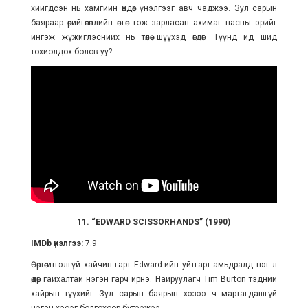
хийгдсэн нь хамгийн өндөр үнэлгээг авч чаджээ. Зул сарын
баяраар өөрийгөө өвлийн өвгөн гэж зарласан ахимаг насны эрийг
ингэж жүжиглэснийх нь төлөө шүүхэд өгдөг. Түүнд ид шид
тохиолдох болов уу?
11. “EDWARD SCISSORHANDS” (1990)
IMDb үнэлгээ:
7.9
Өөртөө итгэлгүй хайчин гарт Edward-ийн уйтгарт амьдралд нэг л
өдөр гайхалтай нэгэн гарч ирнэ. Найруулагч Tim Burton тэдний
хайрын түүхийг Зул сарын баярын хэзээ ч мартагдашгүй