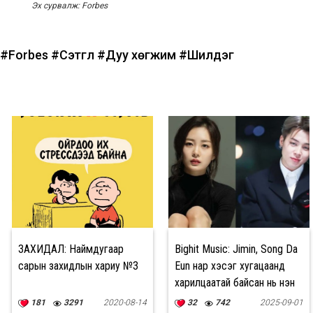
Эх сурвалж: Forbes
#Forbes
#Сэтгүүл
#Дуу хөгжим
#Шилдэг
ЗАХИДАЛ: Наймдугаар
Bighit Music: Jimin, Song Da
сарын захидлын хариу №3
Eun нар хэсэг хугацаанд
харилцаатай байсан нь үнэн
181
3291
2020-08-14
32
742
2025-09-01