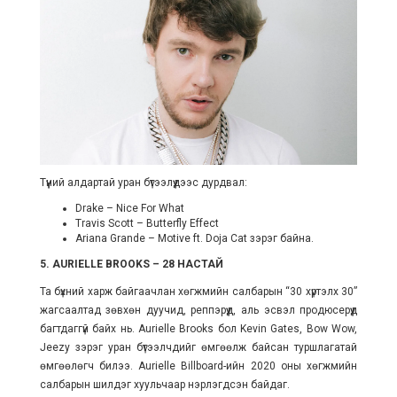
Түүний алдартай уран бүтээлүүдээс дурдвал:
Drake – Nice For What
Travis Scott – Butterfly Effect
Ariana Grande – Motive ft. Doja Cat зэрэг байна.
5. AURIELLE BROOKS – 28 НАСТАЙ
Та бүхний харж байгаачлан хөгжмийн салбарын “30 хүртэлх 30”
жагсаалтад зөвхөн дуучид, реппэрүүд, аль эсвэл продюсерүүд
багтдаггүй байх нь. Aurielle Brooks бол Kevin Gates, Bow Wow,
Jeezy зэрэг уран бүтээлчдийг өмгөөлж байсан туршлагатай
өмгөөлөгч билээ. Aurielle Billboard-ийн 2020 оны хөгжмийн
салбарын шилдэг хуульчаар нэрлэгдсэн байдаг.