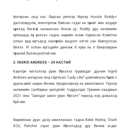
Өнгөрсөн онд нас барсан реппэр Nipsey Hussle Roddy-г
дасгалжуулж, менторлож байсан гэдэг нь түүнийг ийн алдарт
хүрэхэд багагүй нөлөөлсөн болов уу. Roddy дуу хөгжмийн
ертөнцөд хүч үзэхээс гадна өөрийн өсөж торнисон Комптон
хотын ард иргэдэд санхүүгийн мэдлэг олгох сан байгуулсан
билээ. Уг хотын иргэдийн дөнгөж 8 хувь нь л бакалаврын
түвшний боловсролтой юм.
2. INGRID ANDRESS – 29 НАСТАЙ
Каунтри чиглэлээр уран бүтээлээ туурвидаг дуучин Ingrid
Andress өнгөрсөн онд гаргасан “Lady Like” цомгийнхоо бүхий л
дууны үгийг өөрөө бичиж, продюсерээр нь ажиллажээ. Тэрээр
хөгжмийн салбарын шилдгийг тодруулдаг Гремми наадмын
2021 оны “Шилдэг шинэ уран бүтээлч” төрөлд нэр дэвшээд
буй юм.
Өөрийнхөө дуун дээр ажиллахаас гадна Bebe Rexha, Charli
XCX, Fletcher зэрэг уран бүтээлчдэд дуу бичиж өгдөг