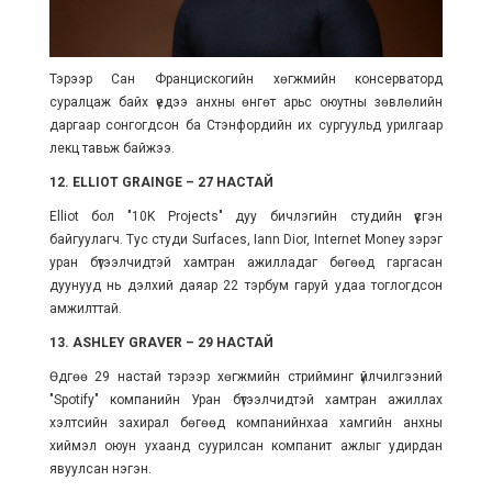
Тэрээр Сан Францискогийн хөгжмийн консерваторд
суралцаж байх үедээ анхны өнгөт арьс оюутны зөвлөлийн
даргаар сонгогдсон ба Стэнфордийн их сургуульд урилгаар
лекц тавьж байжээ.
12. ELLIOT GRAINGE – 27 НАСТАЙ
Elliot бол "10K Projects" дуу бичлэгийн студийн үүсгэн
байгуулагч. Тус студи Surfaces, Iann Dior, Internet Money зэрэг
уран бүтээлчидтэй хамтран ажилладаг бөгөөд гаргасан
дуунууд нь дэлхий даяар 22 тэрбум гаруй удаа тоглогдсон
амжилттай.
13. ASHLEY GRAVER – 29 НАСТАЙ
Өдгөө 29 настай тэрээр хөгжмийн стрийминг үйлчилгээний
"Spotify" компанийн Уран бүтээлчидтэй хамтран ажиллах
хэлтсийн захирал бөгөөд компанийнхаа хамгийн анхны
хиймэл оюун ухаанд суурилсан компанит ажлыг удирдан
явуулсан нэгэн.