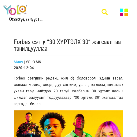
Өсвөр үе, залууст ...
Forbes сэтгүүл “30 ХҮРТЭЛХ 30” жагсаалтаа
танилцууллаа
Миау
| YOLO.MN
2020-12-04
Forbes сэтгүүлийн редакц жил бүр
боловсрол, эдийн засаг,
сошиал медиа, спорт, дуу хөгжим, урлаг, тоглоом, шинжлэх
ухаан гээд нийтдээ 20 гаруй салбарын 30 хүртэлх насны
шилдэг залуусыг тодруулахаар “30 хүртэлх 30” жагсаалтаа
гаргадаг билээ.