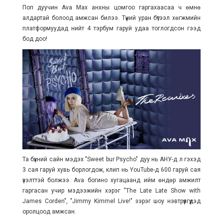
Поп дуучин Ava Max анхны цомгоо гаргахаасаа ч өмнө
алдартай болоод амжсан билээ. Түүний уран бүтээл хөгжмийн
платформуудад нийт 4 тэрбум гаруй удаа тоглогдсон гээд
бод доо!
Та бүхний сайн мэдэх "Sweet bur Psycho" дуу нь АНУ-д л гэхэд
3 сая гаруй хувь борлогдож, клип нь YouTube-д 600 гаруй сая
үзэлттэй болжээ. Ava богино хугацаанд ийм өндөр амжилт
гаргасан учир мэдээжийн хэрэг "The Late Late Show with
James Corden", "Jimmy Kimmel Live!" зэрэг шоу нэвтрүүлгүүдэд
оролцоод амжсан.