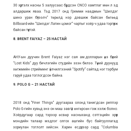
30 хүртэлх насны 5 залуусаас бүрдсэн CNCO хамтлаг мөн л эд
алдаршиж яваа. Тэд 2017 онд Гремми наадмын “Шилдэг
шинэ уран бүтээлч” төрөлд нэр дэвшиж байсан бөгөөд
Billboard-ийн “Шилдэг Латин цомог” чартыг хоёр ч удаа тэргүүлж
байсан түүхтэй.
8. BRENT FAIYAZ – 25 НАСТАЙ
АНУ-ын дуучин Brent Faiyaz нэг сая ам.долларын үнэ бүхий
“Lost Kids” дуу бичлэгийн студийн эзэн билээ. Түүний дуунууд
хөгжмийн стрийминг үйлчилгээний “Spotify” сайтад нэг тэрбум
гаруй удаа тоглогдсон байна.
9. POLO G – 21 НАСТАЙ
2018 онд "Finer Things" дуугаараа олонд танигдсан реппэр
Polo G-гийн хувьд энэ он маш завгүй өнгөрсөн гэж хэлж болно.
Хоёрдугаар сард тэрээр өсвөр насныханд сэтгэцийн эрүүл
мэндийн талаар мэдлэг олгох ашгийн бус байгууллагад
зориулан тоглолт хийсэн. Харин есдүгээр сард "Columbia