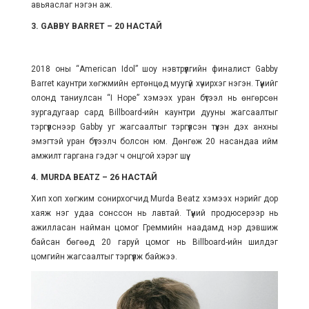
авьяаслаг нэгэн аж.
3. GABBY BARRET – 20 НАСТАЙ
2018 оны “American Idol” шоу нэвтрүүлгийн финалист Gabby
Barret каунтри хөгжмийн ертөнцөд муугүй хүчирхэг нэгэн. Түүнийг
олонд таниулсан “I Hope” хэмээх уран бүтээл нь өнгөрсөн
зургадугаар сард Billboard-ийн каунтри дууны жагсаалтыг
тэргүүлснээр Gabby уг жагсаалтыг тэргүүлсэн түүхэн дэх анхны
эмэгтэй уран бүтээлч болсон юм. Дөнгөж 20 насандаа ийм
амжилт гаргана гэдэг ч онцгой хэрэг шүү.
4. MURDA BEATZ – 26 НАСТАЙ
Хип хоп хөгжим сонирхогчид Murda Beatz хэмээх нэрийг дор
хаяж нэг удаа сонссон нь лавтай. Түүний продюсерээр нь
ажилласан найман цомог Греммийн наадамд нэр дэвшиж
байсан бөгөөд 20 гаруй цомог нь Billboard-ийн шилдэг
цомгийн жагсаалтыг тэргүүлж байжээ.