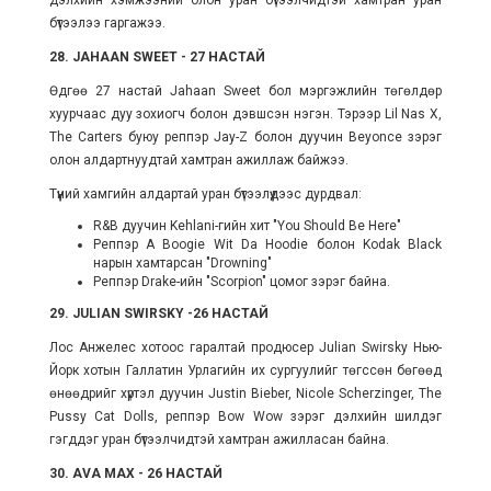
бүтээлээ гаргажээ.
28. JAHAAN SWEET - 27 НАСТАЙ
Өдгөө 27 настай Jahaan Sweet бол мэргэжлийн төгөлдөр
хуурчаас дуу зохиогч болон дэвшсэн нэгэн. Тэрээр Lil Nas X,
The Carters буюу реппэр Jay-Z болон дуучин Beyonce зэрэг
олон алдартнуудтай хамтран ажиллаж байжээ.
Түүний хамгийн алдартай уран бүтээлүүдээс дурдвал:
R&B дуучин Kehlani-гийн хит "You Should Be Here"
Реппэр
A Boogie Wit Da Hoodie болон Kodak Black
нарын хамтарсан "Drowning"
Реппэр Drake-ийн "Scorpion" цомог зэрэг байна.
29. JULIAN SWIRSKY -26 НАСТАЙ
Лос Анжелес хотоос гаралтай продюсер Julian Swirsky Нью-
Йорк хотын Галлатин Урлагийн их сургуулийг төгссөн бөгөөд
өнөөдрийг хүртэл дуучин Justin Bieber, Nicole Scherzinger, The
Pussy Cat Dolls, реппэр Bow Wow зэрэг
дэлхийн шилдэг
гэгддэг
уран бүтээлчидтэй хамтран ажилласан байна.
30. AVA MAX - 26 НАСТАЙ