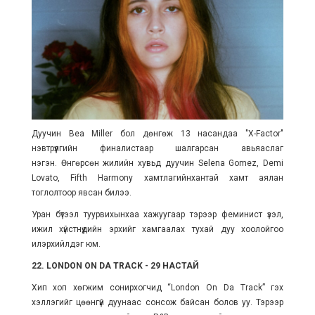
Дуучин Bea Miller
бол дөнгөж 13 насандаа "X-Factor"
нэвтрүүлгийн финалистаар шалгарсан авьяаслаг
нэгэн.
Өнгөрсөн жилийн хувьд дуучин Selena Gomez, Demi
Lovato, Fifth Harmony хамтлагийнхантай хамт аялан
тоглолтоор явсан билээ.
Уран бүтээл туурвихынхаа хажуугаар тэрээр феминист үзэл,
ижил хүйстнүүдийн эрхийг хамгаалах тухай дуу хоолойгоо
илэрхийлдэг юм.
22. LONDON ON DA TRACK - 29 НАСТАЙ
Хип хоп хөгжим сонирхогчид “London On Da Track” гэх
хэллэгийг цөөнгүй дуунаас сонсож байсан болов уу. Тэрээр