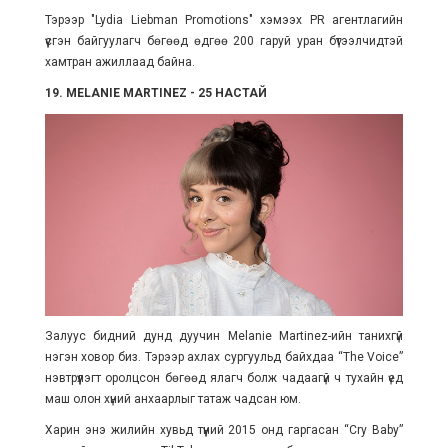
Тэрээр "
Lydia Liebman Promotions
" хэмээх PR агентлагийн
үүсгэн байгуулагч бөгөөд өдгөө 200 гаруй уран бүтээлчидтэй
хамтран ажиллаад байна.
19. MELANIE MARTINEZ - 25 НАСТАЙ
Залуус бидний дунд дуучин Melanie Martinez-ийн танихгүй
нэгэн ховор биз. Тэрээр ахлах сургуульд байхдаа “The Voice”
нэвтрүүлэгт оролцсон бөгөөд ялагч болж чадаагүй ч тухайн үед
маш олон хүний анхаарлыг татаж чадсан юм.
Харин энэ жилийн хувьд түүний 2015 онд гаргасан “Cry Baby”