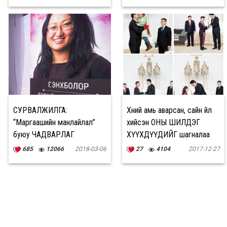
СУРВАЛЖИЛГА:
Хүний амь аварсан, сайн үйл
“Маргаашийн манлайлал”
хийсэн ОНЫ ШИЛДЭГ
буюу ЧАДВАРЛАГ
ХҮҮХДҮҮДИЙГ шагналаа
ЭРХМҮҮДИЙН залууст
685
12066
2018-03-06
27
4104
2017-12-27
хүргэсэн зөвлөгөө