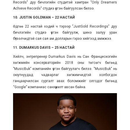
Records" дуу бичлэгийн студитэй хамтран "Only Dreamers
Achieve Records" студиэ үүсгэн байгуулсан билээ.
10. JUSTIN GOLDMAN – 22 НАСТАЙ
Өдгөө 22 настай хэдий ч тэрээр "JustGold Recordings" дуу
бичлэгийн студиэ үүсгэн байгуулж, шинэ залуу уран
бүтээлчидтэй сая сая ам.долларын гэрээ хийгээд амжжээ.
11. DUMARKUS DAVIS – 25 НАСТАЙ
Хийлч, энтрепренер Dumarkus Davis нь Сан Францискогийн
хөгжмийн консерваторийн 2018 оны төгсөгч бөгөөд
"MusicBuk" компанийн үүсгэн байгуулагч билээ. "MusicBuk" нь
оюутнуудад чадварлаг хөгжимчидтэй холбогдон
ганцаарчилсан сургалт авах боломжийг олгодог бөгөөд
“Google” компаниас санхүүжилт авсан байна.