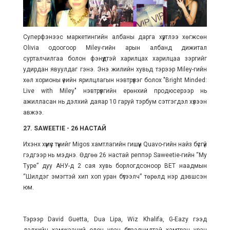
Суперфэнээс маркетингийн албаны дарга хүртлээ хөгжсөн
Olivia одоогоор Miley-гийн арын албанд дижитал
сурталчилгаа болон фэнүүдтэй харилцах харилцаа зэргийг
удирдан явуулдаг гэнэ. Энэ жилийн хувьд тэрээр Miley-гийн
хөл хорионы үеийн ярилцлагын нэвтрүүлэг болох "Bright Minded:
Live with Miley" нэвтрүүлгийн ерөнхий продюсерээр нь
ажилласан нь дэлхий даяар 10 гаруй тэрбум сэтгэгдэл хүлээн
авжээ.
27. SAWEETIE - 26 НАСТАЙ
Ихэнх хүмүүс түүнийг Migos хамтлагийн гишүүн Quavo-гийн найз бүсгүй
гэдгээр нь мэднэ. Өдгөө 26 настай реппэр Saweetie-гийн “My
Type” дуу АНУ-д 2 сая хувь борлогдсоноор BET наадмын
“Шилдэг эмэгтэй хип хоп уран бүтээлч” төрөлд нэр дэвшсэн
юм.
Тэрээр David Guetta, Dua Lipa, Wiz Khalifa, G-Eazy гээд
дэлхийн хэмжээний олон уран бүтээлчидтэй хамтран уран