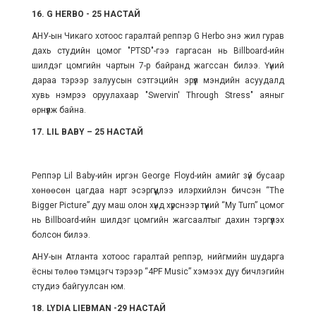
16. G HERBO - 25 НАСТАЙ
АНУ-ын Чикаго хотоос гаралтай
реппэр G Herbo энэ жил гурав
дахь студийн цомог "PTSD"-гээ гаргасан нь Billboard-ийн
шилдэг цомгийн чартын 7-р байранд жагссан билээ. Үүний
дараа тэрээр залуусын сэтгэцийн эрүүл мэндийн асуудалд
хувь нэмрээ оруулахаар
"Swervin' Through Stress" аяныг
өрнүүлж байна.
17. LIL BABY – 25 НАСТАЙ
Реппэр Lil Baby-ийн иргэн George Floyd-ийн амийг зүй бусаар
хөнөөсөн цагдаа нарт эсэргүүцлээ илэрхийлэн бичсэн “The
Bigger Picture” дуу маш олон хүнд хүрснээр түүний “My Turn” цомог
нь Billboard-ийн шилдэг цомгийн жагсаалтыг дахин тэргүүлэх
болсон билээ.
АНУ-ын Атланта хотоос гаралтай реппэр, нийгмийн шударга
ёсны төлөө тэмцэгч тэрээр “4PF Music” хэмээх дуу бичлэгийн
студиэ байгуулсан юм.
18. LYDIA LIEBMAN -29 НАСТАЙ