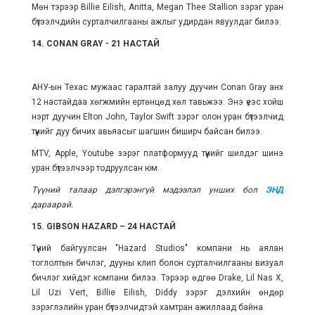
Мөн тэрээр Billie Eilish, Anitta, Megan Thee Stallion зэрэг уран
бүтээлчдийн сурталчилгааны ажлыг удирдан явуулдаг билээ.
14. CONAN GRAY - 21 НАСТАЙ
АНУ-ын Техас мужаас гаралтай залуу дуучин Conan Gray анх
12 настайдаа хөгжмийн ертөнцөд хөл тавьжээ. Энэ үеэс хойш
нэрт дуучин Elton John, Taylor Swift зэрэг олон уран бүтээлчид
түүнийг дуу бичих авьяасыг шагшин биширч байсан билээ.
MTV, Apple, Youtube зэрэг платформууд түүнийг шилдэг шинэ
уран бүтээлчээр тодруулсан юм.
Түүний талаар дэлгэрэнгүй мэдээлэл унших бол
ЭНД
дараарай.
15. GIBSON HAZARD – 24 НАСТАЙ
Түүний байгуулсан "Hazard Studios" компани нь аялан
тоглолтын бичлэг, дууны клип болон сурталчилгааны визуал
бичлэг хийдэг компани билээ. Тэрээр өдгөө Drake, Lil Nas X,
Lil Uzi Vert, Billie Eilish, Diddy зэрэг дэлхийн өндөр
зэрэглэлийн уран бүтээлчидтэй хамтран ажиллаад байна.