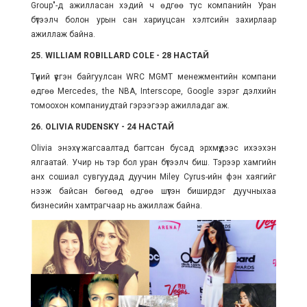
Group"-д ажилласан хэдий ч өдгөө тус компанийн Уран
бүтээлч болон урын сан хариуцсан хэлтсийн захирлаар
ажиллаж байна.
25. WILLIAM ROBILLARD COLE - 28 НАСТАЙ
Түүний үүсгэн байгуулсан WRC MGMT менежментийн компани
өдгөө Mercedes, the NBA, Interscope, Google зэрэг дэлхийн
томоохон компаниудтай гэрээгээр ажилладаг аж.
26. OLIVIA RUDENSKY - 24 НАСТАЙ
Olivia энэхүү жагсаалтад багтсан бусад эрхмүүдээс ихээхэн
ялгаатай. Учир нь тэр бол уран бүтээлч биш. Тэрээр хамгийн
анх сошиал сувгуудад дуучин Miley Cyrus-ийн фэн хаягийг
нээж байсан бөгөөд өдгөө шүтэн биширдэг дуучныхаа
бизнесийн хамтрагчаар нь ажиллаж байна.