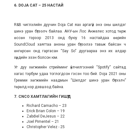
6. DOJA CAT – 25 НАСТАЙ
R&B чиглэлийн дуучин Doja Cat яах аргагүй энэ оны шилдэг
шинэ уран бүтээлч байлаа. АНУ-ын Лос Анжелес хотод төрж
өссөн тэрээр 2013 онд буюу 16 настайдаа өөрийн
SoundCloud хаягтаа анхны уран бүтээлээ тавьж байсан ч
өнгөрсөн онд гаргасан “Say So” дуугаараа энэ их алдар
хүндийн эзэн болсон юм.
Уг дуу хөгжмийн стрийминг үйлчилгээний
“Spotify”
сайтад
хагас тэрбум удаа тоглогдсон гэсэн тоо бий. Doja 2021 оны
Гремми хөгжмийн наадмын “Шилдэг шинэ уран бүтээлч”
төрөлд нэр дэвшээд байна.
7. CNCO ХАМТЛАГИЙН ГИШҮҮД
Richard Camacho – 23
Erick Brian Colon – 19
Zabdiel DeJesus – 22
Joel Pimentel – 21
Christopher Velez - 25