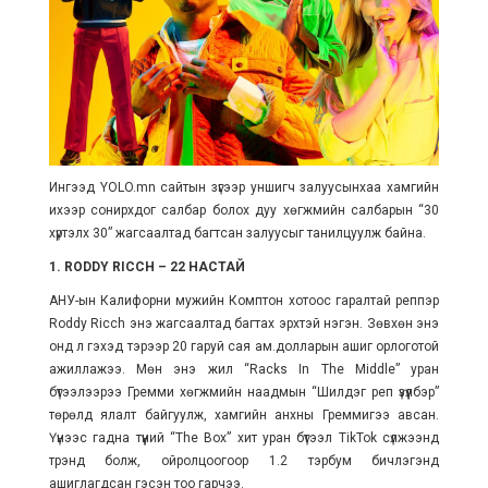
Ингээд YOLO.mn сайтын зүгээр уншигч залуусынхаа хамгийн
ихээр сонирхдог салбар болох дуу хөгжмийн салбарын “30
хүртэлх 30” жагсаалтад багтсан залуусыг танилцуулж байна.
1. RODDY RICCH – 22 НАСТАЙ
АНУ-ын Калифорни мужийн Комптон хотоос гаралтай реппэр
Roddy Ricch энэ жагсаалтад багтах эрхтэй нэгэн. Зөвхөн энэ
онд л гэхэд тэрээр 20 гаруй сая ам.долларын ашиг орлоготой
ажиллажээ. Мөн энэ жил “Racks In The Middle” уран
бүтээлээрээ Гремми хөгжмийн наадмын “Шилдэг реп үзүүлбэр”
төрөлд ялалт байгуулж, хамгийн анхны Греммигээ авсан.
Үүнээс гадна түүний “The Box” хит уран бүтээл TikTok сүлжээнд
трэнд болж, ойролцоогоор 1.2 тэрбум бичлэгэнд
ашиглагдсан гэсэн тоо гарчээ.