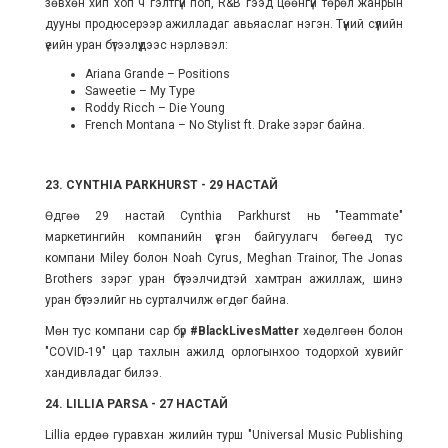
зөвхөн хип хоп ч гэлтгүй поп, R&B гээд цөөнгүй төрөл жанрын
дууны продюсерээр ажилладаг авьяаслаг нэгэн. Түүний сүүлийн
үеийн уран бүтээлүүдээс нэрлэвэл:
Ariana Grande – Positions
Saweetie – My Type
Roddy Ricch – Die Young
French Montana – No Stylist ft. Drake зэрэг байна.
23. CYNTHIA PARKHURST - 29 НАСТАЙ
Өдгөө 29 настай Cynthia Parkhurst нь "Teammate"
маркетингийн компанийн үүсгэн байгуулагч бөгөөд тус
компани Miley болон Noah Cyrus, Meghan Trainor, The Jonas
Brothers зэрэг уран бүтээлчидтэй хамтран ажиллаж, шинэ
уран бүтээлийг нь сурталчилж өгдөг байна.
Мөн тус компани сар бүр
#BlackLivesMatter
хөдөлгөөн болон
"COVID-19" цар тахлын ажилд орлогынхоо тодорхой хувийг
хандивладаг билээ.
24. LILLIA PARSA - 27 НАСТАЙ
Lillia ердөө гуравхан жилийн турш "Universal Music Publishing