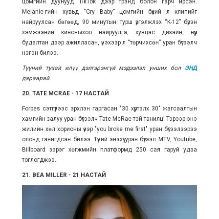
цомгийн дуунууд TikTok дээр трэнд болон гарч ирсэн.
Melanie-гийн хувьд “Cry Baby” цомгийн бүхий л клипийг
найруулсан бөгөөд, 90 минутын турш үргэлжлэх “K-12” бүрэн
хэмжээний киноныхоо найруулга, хувцас дизайн, нүүр
будалтан дээр ажилласан, үнэхээр л “төрчихсөн” уран бүтээлч
нэгэн билээ.
Түүний тухай илүү дэлгэрэнгүй мэдээлэл унших бол
ЭНД
дараарай.
20. TATE MCRAE - 17 НАСТАЙ
Forbes сэтгүүлээс эрхлэн гаргасан "30 хүртэлх 30" жагсаалтын
хамгийн залуу уран бүтээлч Tate McRae-тэй танилц! Тэрээр энэ
жилийн хөл хорионы үеэр "you broke me first" уран бүтээлээрээ
олонд танигдсан билээ. Түүний энэхүү уран бүтээл MTV, Youtube,
Billboard зэрэг хөгжмийн платформд 250 сая гаруй удаа
тоглогджээ.
21. BEA MILLER - 21 НАСТАЙ