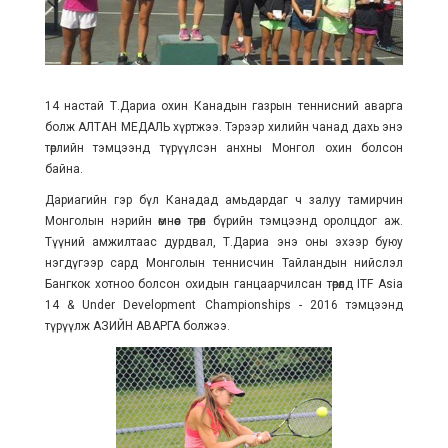
14 настай Т.Дариа охин Канадын газрын теннисний аварга
болж АЛТАН МЕДАЛЬ хүртжээ. Тэрээр хилийн чанад дахь энэ
төрлийн тэмцээнд түрүүлсэн анхны Монгол охин болсон
байна.
Дариагийн гэр бүл Канадад амьдардаг ч залуу тамирчин
Монголын нэрийн өмнөөс төрөл бүрийн тэмцээнд оролцдог аж.
Түүний амжилтаас дурдвал, Т.Дариа энэ оны эхээр буюу
нэгдүгээр сард Монголын теннисчин Тайландын нийслэл
Бангкок хотноо болсон охидын ганцаарчилсан төрөлд ITF Asia
14 & Under Development Championships - 2016 тэмцээнд
түрүүлж АЗИЙН АВАРГА болжээ.