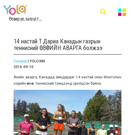
Өсвөр үе, залууст ...
14 настай Т.Дариа Канадын газрын
теннисний ӨСВӨРИЙН АВАРГА болжээ
Сондор
| YOLO.MN
2016-09-10
Азийн аварга, Канадад амьдардаг 14 настай охин Монголын
нэрийн өмнөөс теннисний тэмцээнд оролцсон байна.