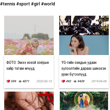
#tennis
#sport
#girl
#world
ФОТО: Эмээ нохой хоёрын
YG-гийн охидын удаан
хайр татам мөчүүд
хүлээлтийн дараах шинэхэн
уран бүтээлүүд
599
4071
2020-06-13
492
9439
2019-06-06