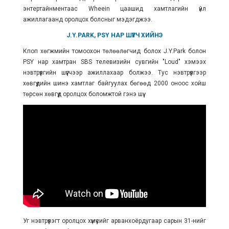
энтертайнментаас Wheein цаашид хамтлагийн үйл
ажиллагаанд оролцох болсныг мэдэгджээ.
J.Y.PARK, PSY НАР ШҮҮГЧ ХИЙНЭ
Кпоп хөгжмийн томоохон төлөөлөгчид болох J.Y.Park болон
PSY нар хамтран SBS телевизийн сувгийн "Loud" хэмээх
нэвтрүүлгийн шүүгчээр ажиллахаар болжээ. Тус нэвтрүүлгээр
хөвгүүдийн
шинэ
хамтлаг байгуулах бөгөөд 2000 оноос хойш
төрсөн хөвгүүд оролцох боломжтой гэнэ шүү.
Уг нэвтрүүлэгт оролцох хүмүүсийг арванхоёрдугаар сарын 31-нийг