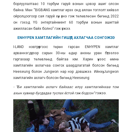
борлуулалтаас 10 тэрбум гаруй вонын цэвэр ашиг олсон
байна. Мөн “BIGBANG хамтлаг ирэх онд аялан тоглолт хийвэл
ойролцоогоор сая гаруй хүн үзнэ гэж төлөвлөсөн бөгөөд 2022
он гэхэд YG энтертайнмент 60 тэрбум вонын ашигтай
ажилласан байх болно” гэж үзжээ.
ENHYPEN ХАМТЛАГИЙН ГИШҮҮД АХЛАГЧАА СОНГОЖЭЭ
I-LAND нэвтрүүлгээс төрөн гарсан ENHYPEN хамтлаг
арваннэгдүгээр сарын 30-ны өдөр анхны уран бүтээлээ
гаргахаар төлөвлөөд байгаа юм. Харин үүнээс өмнө
хамтлагийн ахлагчаа сонгох шаардлагатай болсон бөгөөд
Heeseung болон Jungwon нар нэр дэвшжээ. Ийнхүү Jungwon
хамтлагийн ахлагч болсон бөгөөд Heeseung:
- “Би хамтлагийн ахлагч байхаас илүү хамтлагийнхаа том
ахын хувиар бусдадаа туслах ёстой гэж бодсон”
гэжээ.