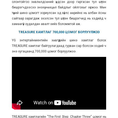
олонтойгоо зөвлөлдсөний үндсэн дээр гаргасан тул шүтэн
бишрэгчдээсээ энэхүү нөхцөл байдлыг ойлгохыг хүсжээ. Мөн
түүний шинэ цомогт зориулсан эд зүйлс өөрийнх нь албан ёсны
сайтаар зарагдаж эхэлсэн тул шүтэн бишрэгчид нь хэдийд ч
хамаагүй худалдан авалт хийх боломжтой аж.
TREASURE ХАМТЛАГ 700,000 ЦОМОГ БОРЛУУЛЖЭЭ
YG энтертайнментийн хөвгүүдийн
шинэ
хамтлаг болох
TREASURE хамтлаг байгуулагдаад гурван сар болсон хэдий ч
энэ хугацаанд 700,000 цомог борлуулжээ.
TREASURE хамтлагийн "The First Step: Chapter Three" цомог нь