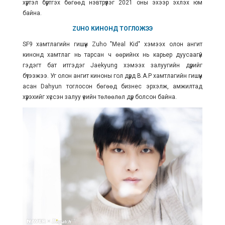
хүртэл бүртгэх бөгөөд
нэвтрүүлэг
2021 оны эхээр эхлэх юм
байна.
ZUHO КИНОНД ТОГЛОЖЭЭ
SF9 хамтлагийн гишүүн Zuho "Meal Kid" хэмээх олон ангит
кинонд хамтлаг нь тарсан ч өөрийнх нь карьер дуусаагүй
гэдэгт бат итгэдэг Jaekyung хэмээх залуугийн дүрийг
бүтээжээ. Уг олон ангит киноны гол дүрд B.A.P хамтлагийн гишүүн
асан Dahyun тоглосон бөгөөд бизнес эрхэлж, амжилтад
хүрэхийг хүссэн залуу үеийн төлөөлөл дүр болсон байна.