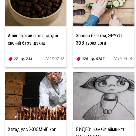
Ашиг тустай гэж эндүүрдэг
Зовлон багатай, ЭРҮҮЛ,
хүнсний бүтээгдэхүүнүүд
ЗӨВ турах арга
27
734
2025-07-02
370
5787
2018-08-16
Хятад улс ЖООМЫГ хог
ВИДЕО: Намайг аймшигт