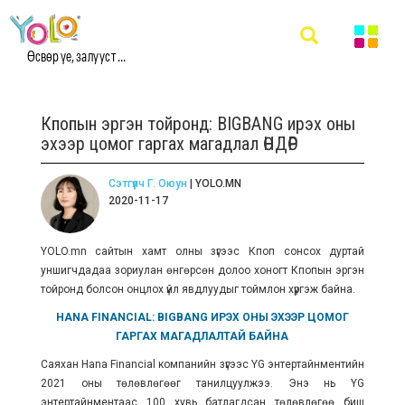
Өсвөр үе, залууст ...
Кпопын эргэн тойронд: BIGBANG ирэх оны
эхээр цомог гаргах магадлал ӨНДӨР
Сэтгүүлч Г. Оюун
| YOLO.MN
2020-11-17
YOLO.mn сайтын хамт олны зүгээс Кпоп сонсох дуртай
уншигчдадаа зориулан өнгөрсөн долоо хоногт Кпопын эргэн
тойронд болсон онцлох үйл явдлуудыг тоймлон хүргэж байна.
HANA FINANCIAL: BIGBANG ИРЭХ ОНЫ ЭХЭЭР ЦОМОГ
ГАРГАХ МАГАДЛАЛТАЙ БАЙНА
Саяхан Hana Financial компанийн зүгээс YG энтертайнментийн
2021 оны төлөвлөгөөг танилцуулжээ. Энэ нь YG
энтертайнментаас 100 хувь батлагдсан төлөвлөгөө биш