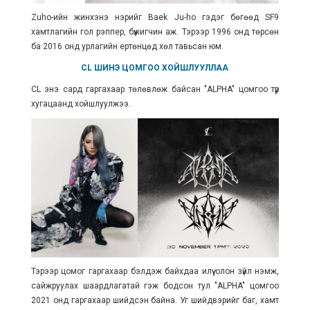
Zuho-ийн жинхэнэ нэрийг Baek Ju-ho гэдэг бөгөөд SF9
хамтлагийн гол рэппер, бүжигчин аж. Тэрээр 1996 онд төрсөн
ба 2016 онд урлагийн ертөнцөд хөл тавьсан юм.
CL ШИНЭ ЦОМГОО ХОЙШЛУУЛЛАА
CL энэ сард гаргахаар төлөвлөж байсан "ALPHA" цомгоо түр
хугацаанд хойшлуулжээ.
Тэрээр цомог гаргахаар бэлдэж байхдаа илүү олон зүйл нэмж,
сайжруулах шаардлагатай гэж бодсон тул "ALPHA" цомгоо
2021 онд гаргахаар шийдсэн байна. Уг шийдвэрийг баг, хамт