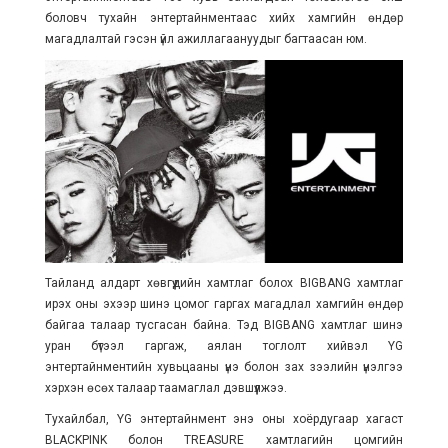
боловч тухайн энтертайнментаас хийх хамгийн өндөр
магадлалтай гэсэн үйл ажиллагаануудыг багтаасан юм.
Тайланд алдарт хөвгүүдийн хамтлаг болох BIGBANG хамтлаг
ирэх оны эхээр шинэ цомог гаргах магадлал хамгийн өндөр
байгаа талаар тусгасан байна. Тэд BIGBANG хамтлаг шинэ
уран бүтээл гаргаж, аялан тоглолт хийвэл YG
энтертайнментийн хувьцааны үнэ болон зах зээлийн үнэлгээ
хэрхэн өсөх талаар таамаглал дэвшүүлжээ.
Тухайлбал, YG энтертайнмент энэ оны хоёрдугаар хагаст
BLACKPINK болон TREASURE хамтлагийн цомгийн