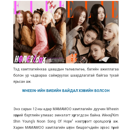
Тэд хамтлагийнхаа цаашдын төлөвлөгөө, багийн ажиллагаа
болон ур чадвараа сайжруулах шаардлагатай байгаа тухай
ярьсан аж.
WHEEIN-ИЙН БИЕИЙН БАЙДАЛ ХЭВИЙН БОЛСОН
Энэ сарын 12-ны өдөр MAMAMOO хамтлагийн дуучин Wheein
хүзүүний бэртлийн улмаас эмнэлэгт хүргэгдсэн байна. Ийнхүү "Kim
Shin Young’s Noon Song Of Hope" нэвтрүүлэгт оролцоогүй аж.
Харин MAMAMOO хамтлагийн шүтэн бишрэгчдийн зүгээс түүний