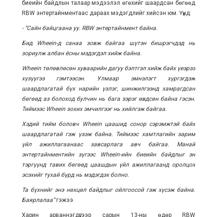
биеийн байдлын талаар мэдээлэл өгөхийг шаардсан бөгөөд
RBW энтертайнментаас дараах мэдэгдлийг хийсэн юм. Үүнд:
- “Сайн байцгаана уу. RBW энтертайнмент байна.
Бид Wheein-д санаа зовж байгаа шүтэн бишрэгчдэд нь
зориулж албан ёсны мэдэгдэл хийж байна.
Wheein төлөвлөсөн хуваарийн дагуу бэлтгэл хийж байх үеэрээ
хүзүүгээ гэмтээсэн. Улмаар эмнэлэгт хүргэгдэж
шаардлагатай бүх нарийн үзлэг, шинжилгээнд хамрагдсан
бөгөөд аз болоход булчин нь бага зэрэг өвдсөн байна гэсэн.
Тиймээс Wheein зохих эмчилгээг нь хийлгэж байгаа.
Хэдий тийм боловч Wheein цаашид сонор сэрэмжтэй байх
шаардлагатай гэж үзэж байна. Тиймээс хамтлагийн зарим
үйл ажиллагаанаас завсарлага авч байгаа. Манай
энтертайнментийн зүгээс Wheein-ийн биеийн байдлыг эн
тэргүүнд тавих бөгөөд цаашдын үйл ажиллагаанд оролцох
эсэхийг тухай бүрд нь мэдэгдэх болно.
Та бүхнийг энэ нөхцөл байдлыг ойлгоосой гэж хүсэж байна.
Баярлалаа”
гэжээ.
Харин
арваннэгдүгээр сарын 13-ны өдөр
RBW