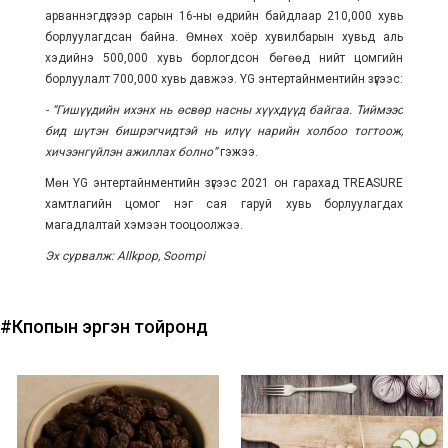
арваннэгдүгээр сарын 16-ны өдрийн байдлаар 210,000 хувь
борлуулагдсан байна. Өмнөх хоёр хувилбарын хувьд аль
хэдийнэ 500,000 хувь борлогдсон бөгөөд нийт цомгийн
борлуулалт 700,000 хувь давжээ. YG энтертайнментийн зүгээс:
- “Гишүүдийн ихэнх нь өсвөр насны хүүхдүүд байгаа. Тиймээс
бид шүтэн бишрэгчидтэй нь илүү нарийн холбоо тогтоож,
хичээнгүйлэн ажиллах болно”
гэжээ.
Мөн YG энтертайнментийн зүгээс 2021 он гарахад TREASURE
хамтлагийн цомог нэг сая гаруй хувь борлуулагдах
магадлалтай хэмээн тооцоолжээ.
Эх сурвалж: Allkpop, Soompi
#Кпопын эргэн тойронд