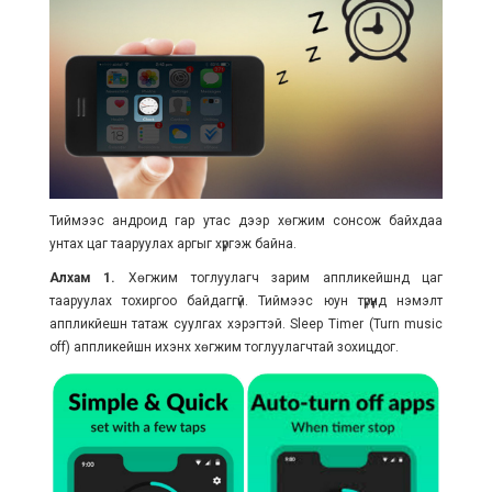
Тиймээс андроид гар утас дээр хөгжим сонсож байхдаа
унтах цаг тааруулах аргыг хүргэж байна.
Алхам 1.
Хөгжим тоглуулагч зарим аппликейшнд цаг
тааруулах тохиргоо байдаггүй. Тиймээс юун түрүүнд нэмэлт
аппликйешн татаж суулгах хэрэгтэй. Sleep Timer (Turn music
off) аппликейшн ихэнх хөгжим тоглуулагчтай зохицдог.