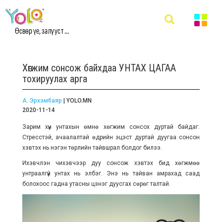
Өсвөр үе, залууст ...
Хөгжим сонсож байхдаа УНТАХ ЦАГАА
тохируулах арга
А. Эрхэмбаяр
| YOLO.MN
2020-11-14
Зарим хүн унтахын өмнө хөгжим сонсох дуртай байдаг.
Стресстэй, ачаалалтай өдрийн эцэст дуртай дуугаа сонсон
хэвтэх нь нэгэн төрлийн тайвшрал болдог билээ.
Ихэвчлэн чихэвчээр дуу сонсож хэвтэх бид хөгжмөө
унтраалгүй унтах нь элбэг. Энэ нь тайван амрахад саад
болохоос гадна утасны цэнэг дуусгах сөрөг талтай.