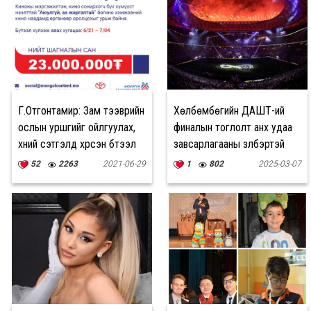
Г.Отгонтамир: Зам тээврийн
Хөлбөмбөгийн ДАШТ-ий
ослын уршгийг ойлгуулах,
финалын тоглолт анх удаа
хүний сэтгэлд хүрсэн бүтээл
завсарлагааны үзүүлбэртэй
туурвиасай гэж хүсэж байна
болно
52
2263
2021-06-29
1
802
2025-03-07