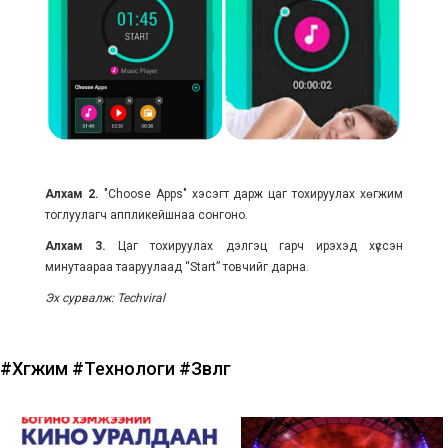
Алхам 2.
"Choose Apps" хэсэгт дарж цаг тохируулах хөгжим
тоглуулагч аппликейшнаа сонгоно.
Алхам 3.
Цаг тохируулах дэлгэц гарч ирэхэд хүссэн
минутаараа тааруулаад “Start” товчийг дарна.
Эх сурвалж: Techviral
#Хөгжим
#Технологи
#Зөвлөгөө