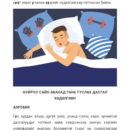
хүмүүст эерэг үр нөлөө үзүүлдгийг судалгаагаар тогтоосон байна.
НОЙРОО САЙН АВАХАД ТАНЬ ТУСЛАХ ДАСГАЛ
ХӨДӨЛГӨӨН
АЭРОБИК
Гүйх, хурдан алхах, дугуй унах, усанд сэлэх зэрэг эрчимтэй
дасгалуудыг тогтмол хийж хэвшсэнээр хөнгөн зэргийн
нойргүйдлийг анагаах боломжтой гэдэг нь судалгаагаар