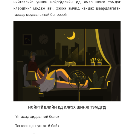
нийтлэлийг уншин нойргүйдлийн үед ямар шинж тэмдэг
илэрдгийг мэдэж авч, хэзээ эмчид хандах шаардлагатай
талаар мэдээлэлтэй болоорой.
НОЙРГҮЙДЛИЙН ҮЕД ИЛРЭХ ШИНЖ ТЭМДГҮҮД
- Унтахад хүндрэлтэй болох
- Тогтсон цагт унтахгүй байх