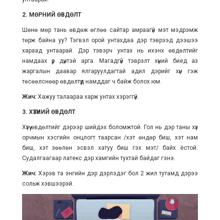
2. МӨРНИЙ ӨВДӨЛТ
Шөнө мөр тань өвдөж өглөө сайтар амраагүй мэт мэдрэмж
төрж байна уу? Тэгвэл орой унтахдаа дэр тэврээд дээшээ
хараад унтаарай. Дэр тэвэрч унтах нь ихэнх өвдөлтийг
намдаах үр дүнтэй арга. Магадгүй тэврэлт хүний биед аз
жаргалын даавар ялгаруулдагтай адил дэрийг хүн гэж
төсөөлснөөр өвдөлтүүд намддаг ч байж болох юм.
Жич:
Хажуу талаараа харж унтах хэрэггүй.
3. ХҮЗҮҮНИЙ ӨВДӨЛТ
Хүзүү өвдөлтийг дэрээр шийдэх боломжтой. Гол нь дэр таны хүзүү
орчмын хэсгийн онцлогт таарсан /хэт өндөр биш, хэт нам
биш, хэт зөөлөн эсвэл хатуу биш гэх мэт/ байх ёстой.
Судалгаагаар латекс дэр хамгийн тухтай байдаг гэнэ.
Жич:
Хэрэв та энгийн дэр дэрлэдэг бол 2 жил тутамд дэрээ
сольж хэвшээрэй.