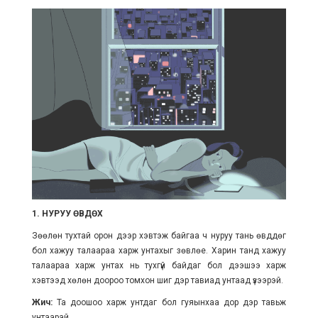
1. НУРУУ ӨВДӨХ
Зөөлөн тухтай орон дээр хэвтэж байгаа ч нуруу тань өвддөг
бол хажуу талаараа харж унтахыг зөвлөе. Харин танд хажуу
талаараа харж унтах нь тухгүй байдаг бол дээшээ харж
хэвтээд хөлөн доороо томхон шиг дэр тавиад унтаад үзээрэй.
Жич:
Та доошоо харж унтдаг бол гуяынхаа дор дэр тавьж
унтаарай.