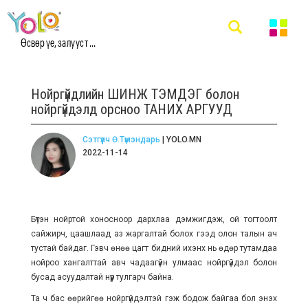
Өсвөр үе, залууст ...
Нойргүйдлийн ШИНЖ ТЭМДЭГ болон
нойргүйдэлд орсноо ТАНИХ АРГУУД
Сэтгүүлч Ө.Түмэндарь
| YOLO.MN
2022-11-14
Бүтэн нойртой хоносноор дархлаа дэмжигдэж, ой тогтоолт
сайжирч, цаашлаад аз жаргалтай болох гээд олон талын ач
тустай байдаг. Гэвч өнөө цагт бидний ихэнх нь өдөр тутамдаа
нойроо хангалттай авч чадаагүйн улмаас нойргүйдэл болон
бусад асуудалтай нүүр тулгарч байна.
Та ч бас өөрийгөө нойргүйдэлтэй гэж бодож байгаа бол энэхүү