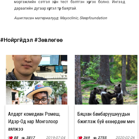
мэргэжлийн сэтгэл зүйн тест бэлтгэн хүргэх болно. Ингээд
дараагийн дугаар хүртэл түр баяртай.
Ашигласан материалууд: Mayoclinic, Sleepfoundation
#Нойргүйдэл
#Зөвлөгөө
Алдарт комедиан Ромеш,
Бяцхан бамбаруушнуудын
Идэр-Од нар Монголоор
бүжиглэж буй өхөөрдөм мөч
аялжээ
88
3817
2019-07-04
369
2755
2020-02-26