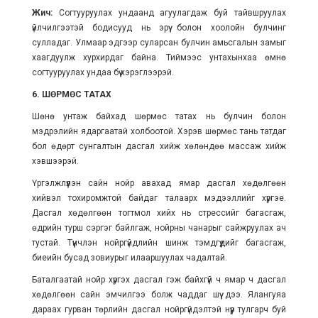
Жич:
Согтууруулах ундаанд агуулагдаж буй тайвшруулах
үйлчилгээтэй бодисууд нь эрүү болон хоолойн булчинг
сулладаг. Улмаар эдгээр суларсан булчин амьсгалын замыг
хаагдуулж хурхирдаг байна. Тиймээс унтахынхаа өмнө
согтууруулах ундаа бүү хэрэглээрэй.
6. ШӨРМӨС ТАТАХ
Шөнө унтаж байхад шөрмөс татах нь булчин болон
мэдрэлийн ядаргаатай холбоотой. Хэрэв шөрмөс тань татдаг
бол өдөрт сунгалтын дасгал хийж хөлөндөө массаж хийж
хэвшээрэй.
Үргэлжлүүлэн сайн нойр авахад ямар дасгал хөдөлгөөн
хийвэл тохиромжтой байдаг талаарх мэдээллийг хүргэе.
Дасгал хөдөлгөөн тогтмол хийх нь стрессийг багасгаж,
өдрийн турш сэргэг байлгаж, нойрны чанарыг сайжруулах ач
тустай. Түүнчлэн нойргүйдлийн шинж тэмдгүүдийг багасгаж,
биеийн бусад зовиурыг илааршуулах чадалтай.
Баталгаатай нойр хүргэх дасгал гэж байхгүй ч ямар ч дасгал
хөдөлгөөн сайн эмчилгээ болж чаддаг шүү дээ. Ялангуяа
дараах гурван төрлийн дасгал нойргүйдэлтэй нүүр тулгарч буй