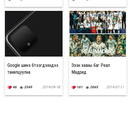
Google шинэ бүтээгдэхүүнүүдээ
Эзэн хааны баг Реал
танилцуулна
Мадрид
46
3349
2019-09-18
161
2665
2019-07-11