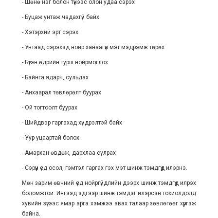
- Шөнө нэг болон түүнээс олон удаа сэрэх
- Буцаж унтаж чадахгүй байх
- Хэтэрхий эрт сэрэх
- Унтаад сэрэхэд нойр ханаагүй мэт мэдрэмж төрөх
- Бүтэн өдрийн турш нойрмоглох
- Байнга ядарч, сульдах
- Анхаарал төвлөрөлт буурах
- Ой тогтоолт буурах
- Шийдвэр гаргахад хүндрэлтэй байх
- Уур уцаартай болох
- Амархан өвдөж, дархлаа сулрах
- Сэрүүн үед осол, гэмтэл гаргах гэх мэт шинж тэмдгүүд илэрнэ.
Мөн зарим өвчний үед нойргүйдлийн дээрх шинж тэмдгүүд илрэх
боломжтой. Ингээд эдгээр шинж тэмдэг илэрсэн тохиолдолд
хувийн зүгээс ямар арга хэмжээ авах талаар зөвлөгөөг хүргэж
байна.