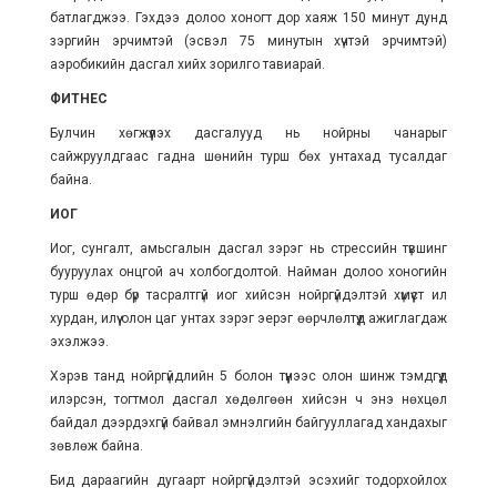
батлагджээ. Гэхдээ долоо хоногт дор хаяж 150 минут дунд
зэргийн эрчимтэй (эсвэл 75 минутын хүчтэй эрчимтэй)
аэробикийн дасгал хийх зорилго тавиарай.
ФИТНЕС
Булчин хөгжүүлэх дасгалууд нь нойрны чанарыг
сайжруулдгаас гадна шөнийн турш бөх унтахад тусалдаг
байна.
ИОГ
Иог, сунгалт, амьсгалын дасгал зэрэг нь стрессийн түвшинг
бууруулах онцгой ач холбогдолтой. Найман долоо хоногийн
турш өдөр бүр тасралтгүй иог хийсэн нойргүйдэлтэй хүмүүст илүү
хурдан, илүү олон цаг унтах зэрэг эерэг өөрчлөлтүүд ажиглагдаж
эхэлжээ.
Хэрэв танд нойргүйдлийн
5 болон түүнээс олон
шинж тэмдгүүд
илэрсэн, тогтмол дасгал хөдөлгөөн хийсэн ч энэ нөхцөл
байдал дээрдэхгүй байвал эмнэлгийн байгууллагад хандахыг
зөвлөж байна.
Бид дараагийн дугаарт нойргүйдэлтэй эсэхийг тодорхойлох