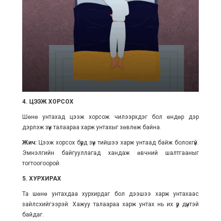
4. ЦЭЭЖ ХОРСОХ
Шөнө унтахад цээж хорсож чилээрхдэг бол өндөр дэр
дэрлэж зүүн талаараа харж унтахыг зөвлөж байна.
Жич:
Цээж хорсох бүрд зүүн тийшээ харж унтаад байж болохгүй.
Эмнэлгийн байгууллагад хандаж өвчний шалтгааныг
тогтоогоорой.
5. ХУРХИРАХ
Та шөнө унтахдаа хурхирдаг бол дээшээ харж унтахаас
зайлсхийгээрэй. Хажуу талаараа харж унтах нь их үр дүнтэй
байдаг.