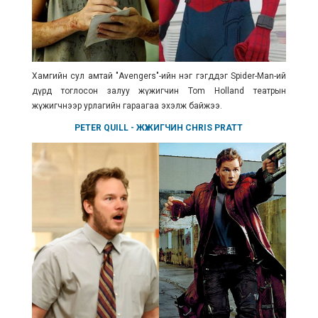
Хамгийн сул амтай "Avengers"-ийн нэг гэгддэг Spider-Man-ий
дүрд тоглосон залуу жүжигчин
Tom Holland театрын
жүжигчнээр урлагийн гараагаа эхэлж байжээ.
PETER QUILL
- ЖҮЖИГЧИН
CHRIS PRATT