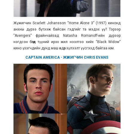
Жүжигчин Scarlett Johansson “Home Alone 3” (1997) кинонд
анхны дүрээ бүтээж байсан гэдгийг та мэдэх үү? Тэрээр
"Avengers" фрайнчайзад
Natasha Romanoff-ийн дүрээр
нэгдсэн бөгөөд түүний ирэх жил нээлтээ хийх “Black Widow”
кино үзэгчдийн дунд маш өндөр хүлээлт үүсгээд байгаа юм.
CAPTAIN AMERICA
- ЖҮЖИГЧИН
CHRIS EVANS