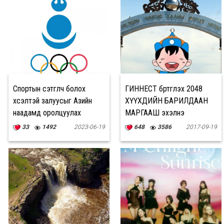
Спортын сэтгүүлч болох
ГИННЕСТ бүртгүүлэх 2048
хүсэлтэй залуусыг Азийн
ХҮҮХДИЙН БАРИЛДААН
наадамд оролцуулах
МАРГААШ эхэлнэ
шалгаруулалт ӨНӨӨДӨР
33
1492
2023-06-19
648
3586
2017-09-19
дуусна