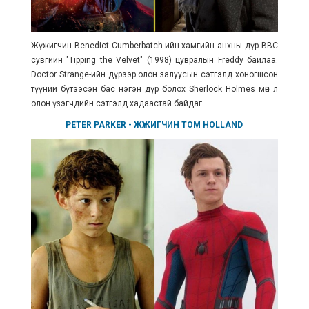
Жүжигчин Benedict Cumberbatch-ийн хамгийн анхны дүр BBC
сувгийн "Tipping the Velvet" (1998) цувралын Freddy байлаа.
Doctor Strange-ийн дүрээр олон залуусын сэтгэлд хоногшсон
түүний бүтээсэн бас нэгэн дүр болох Sherlock Holmes мөн л
олон үзэгчдийн сэтгэлд хадаастай байдаг.
PETER PARKER
- ЖҮЖИГЧИН
TOM HOLLAND