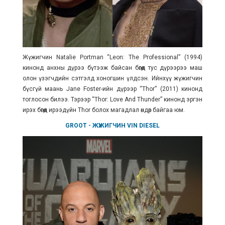
Жүжигчин Natalie Portman “Leon: The Professional” (1994)
кинонд анхны дүрээ бүтээж байсан бөгөөд тус дүрээрээ маш
олон үзэгчдийн сэтгэлд хоногшин үлдсэн. Ийнхүү жүжигчин
бүсгүй маань Jane Foster-ийн дүрээр “Thor” (2011) кинонд
тоглосон билээ. Тэрээр “Thor: Love And Thunder” кинонд эргэн
ирэх бөгөөд ирээдүйн Thor болох магадлал өндөр байгаа юм.
GROOT
- ЖҮЖИГЧИН
VIN DIESEL