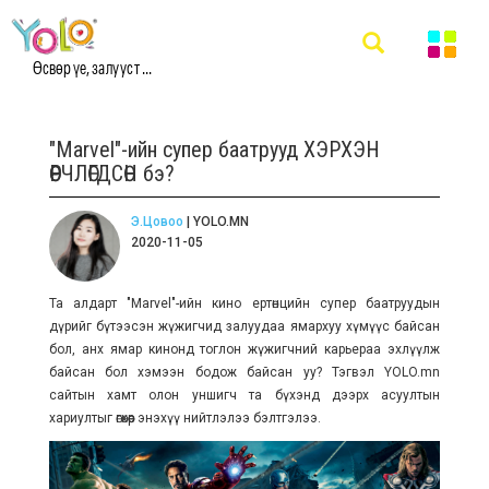
Өсвөр үе, залууст ...
"Marvel"-ийн супер баатрууд ХЭРХЭН
ӨӨРЧЛӨГДСӨН бэ?
Э.Цовоо
| YOLO.MN
2020-11-05
Та алдарт "Marvel"-ийн кино ертөнцийн супер баатруудын
дүрийг бүтээсэн жүжигчид залуудаа ямархуу хүмүүс байсан
бол, анх ямар кинонд тоглон жүжигчний карьераа эхлүүлж
байсан бол хэмээн бодож байсан уу? Тэгвэл YOLO.mn
сайтын хамт олон уншигч та бүхэнд дээрх асуултын
хариултыг өгөхөөр энэхүү нийтлэлээ бэлтгэлээ.