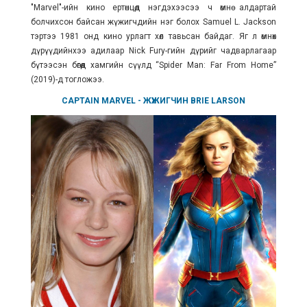
"Marvel"-ийн кино ертөнцөд нэгдэхээсээ ч өмнө алдартай
болчихсон байсан жүжигчдийн нэг болох
Samuel L. Jackson
тэртээ 1981 онд кино урлагт хөл тавьсан байдаг. Яг л өмнөх
дүрүүдийнхээ адилаар Nick Fury-гийн дүрийг чадварлагаар
бүтээсэн бөгөөд хамгийн сүүлд “Spider Man: Far From Home”
(2019)-д тогложээ.
CAPTAIN MARVEL
- ЖҮЖИГЧИН
BRIE LARSON