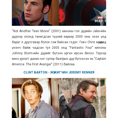
“Not Another Teen Movie” (2001) киноны гол дүрийн Jake-ийн
дүрээр олонд танигдсан түүний карьер 2000 оны эхэн үед
бараг л дуусгавар болох гэж байсан гэдэг. Гэвч Chris мөрөөдөлдөө
үнэнч байж чадсан тул 2005 онд
“Fantastic Four” киноны
Johnny Storm-ийн дүрийг бүтээн эргэн ирсэн билээ. Тэрээр
кино урлагт дахин нэг супер баатрын дүр бүтээсэн нь "Captain
America: The First Avenger" (2011) байлаа.
CLINT BARTON
- ЖҮЖИГЧИН
JEREMY RENNER