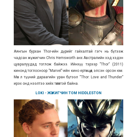
Аянгын бурхан Thor-ийн дүрийг гайхалтай гэгч нь бүтээж
чадсан жүжигчин Chris Hemsworth анх Австралийн хэд хэдэн
цувралуудад тоглож байжээ. Ийнхүү тэрээр "Thor" (2011)
кинонд тоглосноор "Marvel"-ийн кино ертөнцөд элсэн орсон юм.
Мөн л түүний дараагийн уран бүтээл “Thor: Love and Thunder”
ирэх онд нээлтээ хийх төлөвтэй байна.
LOKI
- ЖҮЖИГЧИН
TOM HIDDLESTON