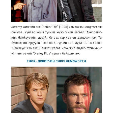
Jeremy хамгийн анх “Senior Trip” (
1995
) хэмээх кинонд тоглож
байжээ. Үүнээс хойш түүний жүжигчний карьер "Avengers"-
ийн Hawkeye-ийн дүрийг бүтээх хүртлээ өсөн дэвшсэн юм. Та
бүхэнд сонирхуулан хэлэхэд түүний гол дүрд нь тоглосон
"Hawkeye" хэмээх 8 ангит цуврал ирэх жил видео стрийминг
үйлчилгээний
“Disney Plus” сувагт байрших аж.
THOR
- ЖҮЖИГЧИН
CHRIS HEMSWORTH