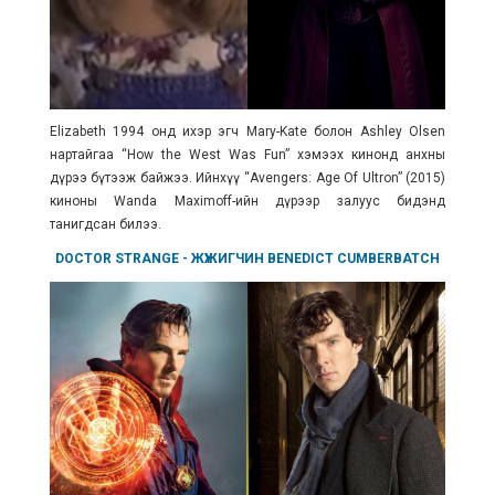
Elizabeth 1994 онд ихэр эгч Mary-Kate болон Ashley Olsen
нартайгаа “How the West Was Fun” хэмээх кинонд анхны
дүрээ бүтээж байжээ. Ийнхүү “Avengers: Age Of Ultron” (2015)
киноны Wanda Maximoff-ийн дүрээр залуус бидэнд
танигдсан билээ.
DOCTOR STRANGE
- ЖҮЖИГЧИН
BENEDICT CUMBERBATCH