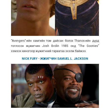
"Avengers"-ийн хамгийн том дайсан болох Thanos-ийн дүрд
тоглосон жүжигчин Josh Brolin 1985 онд “The Goonies”
хэмээх киногоор жүжигчний гараагаа эхэлж байжээ.
NICK FURY
- ЖҮЖИГЧИН
SAMUEL L. JACKSON