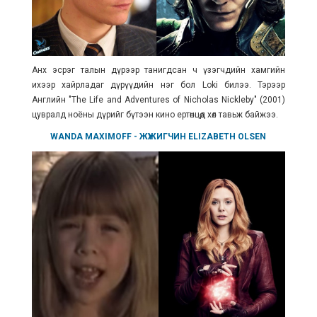
Анх эсрэг талын дүрээр танигдсан ч үзэгчдийн хамгийн
ихээр хайрладаг дүрүүдийн нэг бол Loki билээ. Тэрээр
Английн "
The Life and Adventures of Nicholas Nickleby
"
(2001)
цувралд ноёны дүрийг бүтээн кино ертөнцөд хөл тавьж байжээ.
WANDA MAXIMOFF
- ЖҮЖИГЧИН
ELIZABETH OLSEN