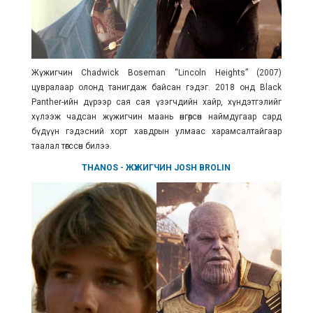
Жүжигчин Chadwick Boseman “Lincoln Heights” (2007)
цувралаар олонд танигдаж байсан гэдэг. 2018 онд Black
Panther-ийн дүрээр сая сая үзэгчдийн хайр, хүндэтгэлийг
хүлээж чадсан жүжигчин маань өнгөрсөн наймдугаар сард
бүдүүн гэдэсний хорт хавдрын улмаас харамсалтайгаар
таалал төгссөн билээ.
THANOS
- ЖҮЖИГЧИН
JOSH BROLIN