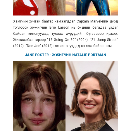
Хамгийн хүчтэй баатар хэмээгддэг Captain Marvel-ийн дүрд
тоглосон жүжигчин Brie Larson нь бидний багадаа үздэг
байсан кинонуудад туслах дүрүүдийг бүтээсээр иржээ.
Жишээлбэл тэрээр “13 Going On 30” (2004), “21 Jump Street”
(2012), “Don Jon” (2013) гэх кинонуудад тоглож байсан юм.
JANE FOSTER
- ЖҮЖИГЧИН
NATALIE PORTMAN