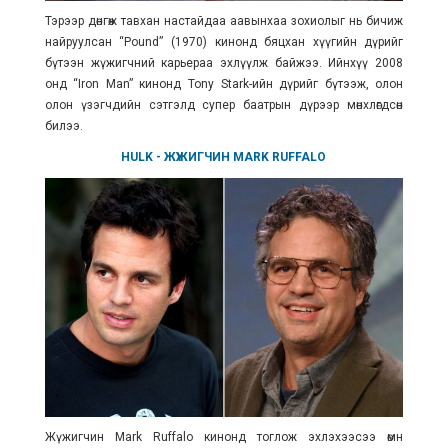
Тэрээр дөнгөж тавхан настайдаа аавынхаа зохиолыг нь бичиж
найруулсан
“Pound” (1970) кинонд бяцхан хүүгийн дүрийг
бүтээн жүжигчний карьераа эхлүүлж байжээ. Ийнхүү 2008
онд “Iron Man” кинонд Tony Stark-ийн дүрийг бүтээж, олон
олон үзэгчдийн сэтгэлд супер баатрын дүрээр мөнхлөгдсөн
билээ.
HULK
- ЖҮЖИГЧИН
MARK RUFFALO
Жүжигчин Mark Ruffalo кинонд тоглож эхлэхээсээ өмнө