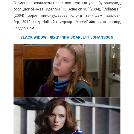
барменаар ажиллахын зэрэгцээ театрын уран бүтээлүүдэд
оролцдог байжээ. Удалгүй
“13 Going on 30” (2004), “Collateral”
(2004) зэрэг кинонуудаараа олонд танигдаж эхэлсэн
бөгөөд 2012 онд Hulk-ийн дүрээр "Marvel"-ийн кино ертөнцөд
нэгдсэн юм.
BLACK WIDOW
- ЖҮЖИГЧИН
SCARLETT JOHANSSON