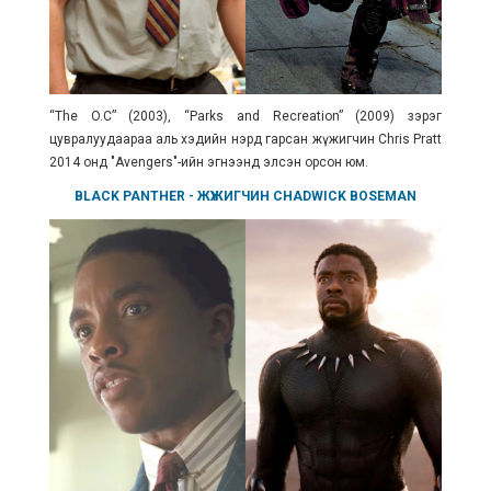
“The O.C” (2003), “Parks and Recreation” (2009) зэрэг
цувралуудаараа аль хэдийн нэрд гарсан жүжигчин Chris Pratt
2014 онд "Avengers"-ийн эгнээнд элсэн орсон юм.
BLACK PANTHER
- ЖҮЖИГЧИН
CHADWICK BOSEMAN