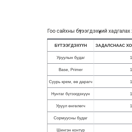
Гоо сайхны бүтээгдэхүүний хадгалах 
БҮТЭЭГДЭХҮҮН
ЗАДАЛСНААС ХО
Уруулын будаг
1
Base, Primer
1
Суурь крем, өө дарагч
1
Нунтаг бүтээгдэхүүн
1
Уруул өнгөлөгч
1
Сормуусны будаг
Шингэн контур