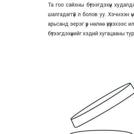
Та гоо сайхны бүтээгдэхүүн худалд
шалгадаггүй л болов уу. Хэчнээн ү
арьсанд эерэг үр нөлөө үзүүлэхээс
бүтээгдэхүүнийг хэдий хугацааны т