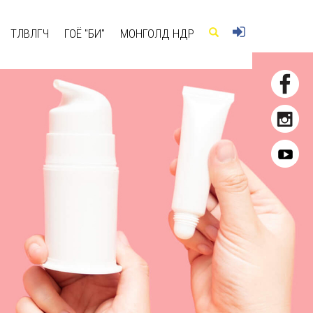
ТӨЛӨВЛӨГЧ
ГОЁ "БИ"
МОНГОЛД ӨНӨӨДӨР