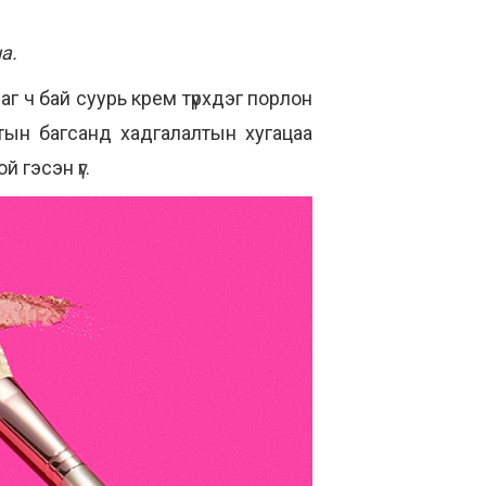
на.
даг ч бай суурь крем түрхдэг порлон
лтын багсанд хадгалалтын хугацаа
й гэсэн үг.