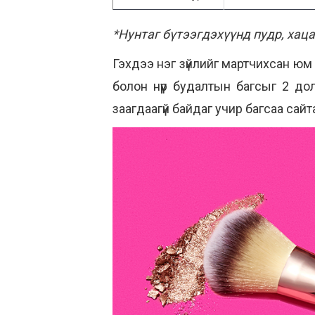
*Нунтаг бүтээгдэхүүнд пудр, хаца
Гэхдээ нэг зүйлийг мартчихсан юм б
болон нүүр будалтын багсыг 2 до
заагдаагүй байдаг учир багсаа сай