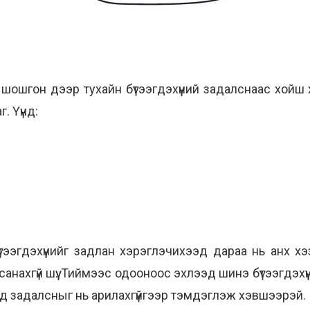
й шошгон дээр тухайн бүтээгдэхүүний задалснаас хой
. Үүнд:
ээгдэхүүнийг задлан хэрэглэчихээд дараа нь анх хэз
санахгүй шүү. Тиймээс одооноос эхлээд шинэ бүтээгдэх
ард задалсныг нь арилахгүйгээр тэмдэглэж хэвшээрэй.