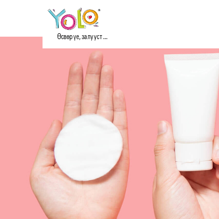
Өсвөр үе, залууст ...