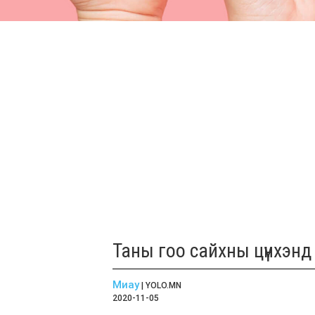
Таны гоо сайхны цүнхэнд
Миау
| YOLO.MN
2020-11-05