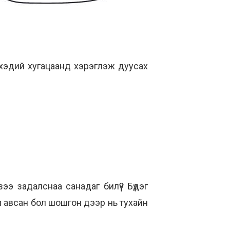
ш хэдий хугацаанд хэрэглэж дуусах
ээ задалснаа санадаг билүү? Бүдэг
үүн авсан бол шошгон дээр нь тухайн