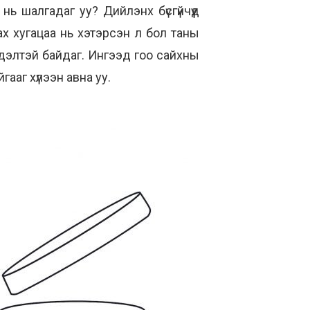
нь шалгадаг уу? Дийлэнх бүсгүйчүүд
лах хугацаа нь хэтэрсэн л бол таны
рсдэлтэй байдаг. Ингээд гоо сайхны
гааг хүлээн авна уу.