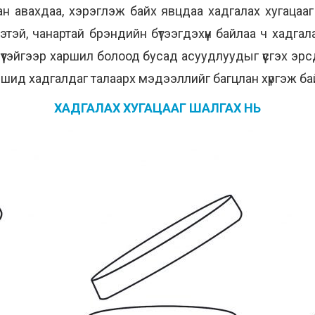
ан авахдаа, хэрэглэж байх явцдаа хадгалах хугацааг 
нэтэй, чанартай брэндийн бүтээгдэхүүн байлаа ч хадга
 илүүтэйгээр харшил болоод бусад асуудлуудыг үүсгэх э
уршид хадгалдаг талаарх мэдээллийг багцлан хүргэж бай
ХАДГАЛАХ ХУГАЦААГ ШАЛГАХ НЬ