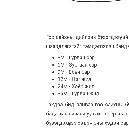
Гоо сайхны дийлэнх бүтээгдэхүүни
шаардлагатайг тэмдэглэсэн байдаг
3M - Гурван сар
6М - Зургаан сар
9М - Есөн сар
12М - Нэг жил
24М - Хоёр жил
36М - Гурван жил
Гэхдээ бид аливаа гоо сайхны бүт
бадагхан санана уу гэхээс ер нь л 
бүтээгдэхүүнээ хэдэн оны хэдэн с