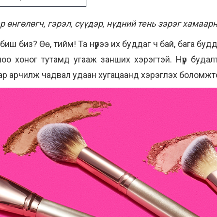
р өнгөлөгч, гэрэл, сүүдэр, нүдний тень зэрэг хамаар
иш биз? Өө, тийм! Та нүүрээ их буддаг ч бай, бага буд
лоо хоног тутамд угааж занших хэрэгтэй. Нүүр буда
тар арчилж чадвал удаан хугацаанд хэрэглэх боломжто