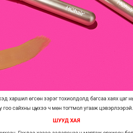
үрхэхэд харшил өгсөн зэрэг тохиолдолд багсаа хаях цаг
юу
гоо сайхны
цүнхээ ч мөн тогтмол угааж цэвэрлээрэй
ШУУД ХАЯ
вчихсан. Гэхдээ хэзээ задалснаа ч мартаж орхисон бол 