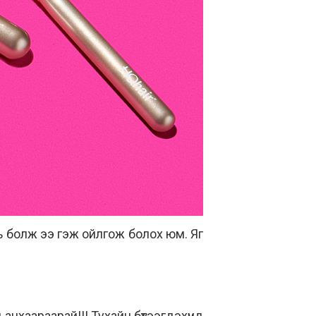
 нь болж ээ гэж ойлгож болох юм. Яг
.
анхаараарай!!! Тухайн бүтээгдэхүүнд