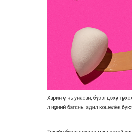
Харин үс нь унасан, бүтээгдэхүүн т
л нүүрний багсны адил кошелёк бу
Тухайн бүтээгдэхүүнээ маш үнэтэй а