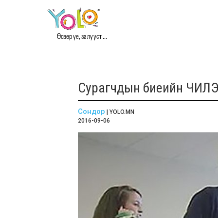
Өсвөр үе, залууст ...
Сурагчдын биеийн ЧИЛЭ
Сондор
| YOLO.MN
2016-09-06