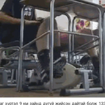
цаг хүртэл 9 км зайнд дугуй жийсэн дайтай болж 133