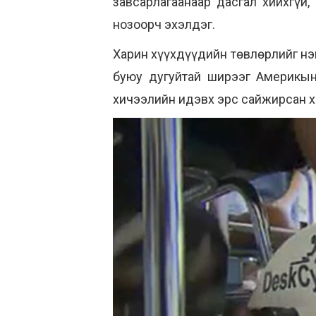
завсарлагаанаар дасгал хийхгүй
нозоорч эхэлдэг.
Харин хүүхдүүдийн төвлөрлийг нэм
буюу дугуйтай ширээг Америкын
хичээлийн идэвх эрс сайжирсан х