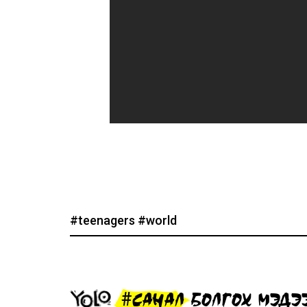
#teenagers
#world
#САНАЛ БОЛГОХ МЭДЭ