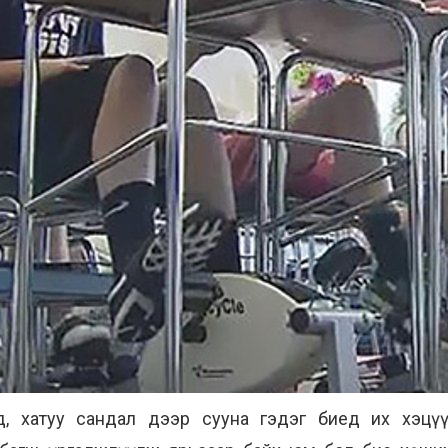
д, хатуу сандал дээр сууна гэдэг биед их хэцү