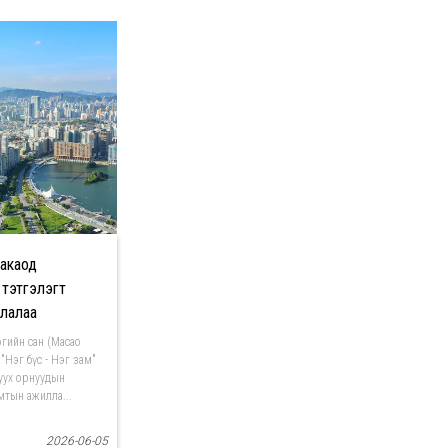
акаод
 тэтгэлэгт
арлалаа
гийн сан (Macao
 "Нэг бүс - Нэг зам"
уух орнуудын
тын ажилла...
2026-06-05