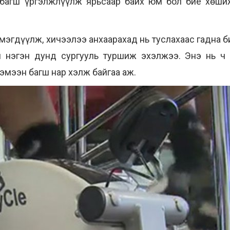
, багш үргэлжлүүлж ярьсаар байх юм бол бие хөши
эгдүүлж, хичээлээ анхаарахад нь туслахаас гадна би
 нэгэн дунд сургууль туршиж эхэлжээ. Энэ нь ч 
эмээн багш нар хэлж байгаа аж.