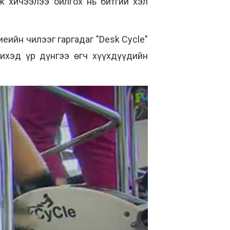
ж хичээлээ ойлгох нь битгий хэл
еийн чилээг гаргадаг "Desk Cycle"
ихэд үр дүнгээ өгч хүүхдүүдийн