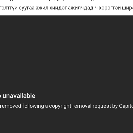
 гэлтгүй суугаа ажил хийдэг ажилчдад ч хэрэгтэй шир