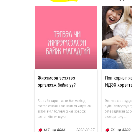
Жирэмсэн эсэхтээ
Поп-корныг я
эргэлзэж байна уу?
ИДЭХ хэрэгтэ
Бэлгийн харилцаа нь бие махбод,
Энэ үнэхээр хурдан
сэтгэл санааны таашаал өгч чадах, өгөх
зүйл. Хүмүүс уух 
ёстой зүйл боловч санаа зовоож,
бөглөөг задласан д
сэтгэлийн түгшүүр...
эхэлдэг шүү ...
167
8066
2023-03-27
76
5302