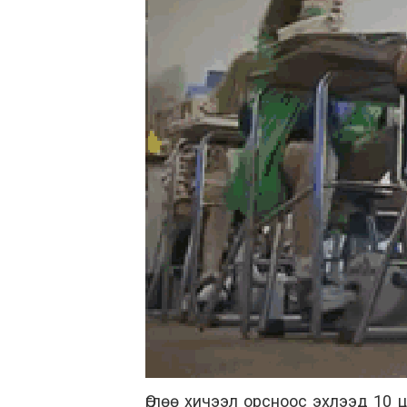
Өглөө хичээл орсноос эхлээд 10 