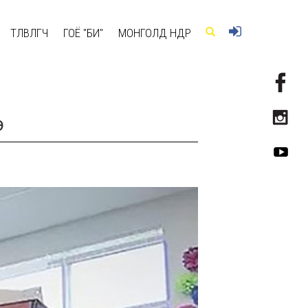
ТӨЛӨВЛӨГЧ
ГОЁ "БИ"
МОНГОЛД ӨНӨӨДӨР
э