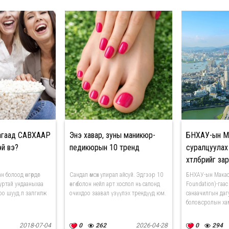
агаад САВХААР
Энэ хавар, зуны маникюр-
БНХАУ-ын М
й вэ?
педикюрын 10 тренд
суралцуулах
хөтөлбөрийг з
 болоод өнгөрдөг
Сандал өмсөх улирал айсуй. Эдгээр 10
БНХАУ-ын Макао
дуртай ундааныхаа
өнгө болон нейл арт хослол нь салонд
Foundation)-гаас
ороо шууд л залгилж
очихдоо заавал үзүүлэх трендүүд юм.
санаачилгын даг
боловсролын хам
2018-07-04
0
262
2026-04-28
0
294