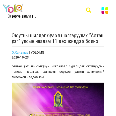
Өсвөр үе, залууст ...
Оюутны шилдэг бүтээл шалгаруулах “Алтан
үзэг” улсын наадам 11 дэх жилдээ болно
О.Хандмаа
| YOLO.MN
2020-10-23
“Алтан үзэг” нь сэтгүүлзүйн чиглэлээр суралцдаг оюутнуудын
чансааг шалгаж, шандсыг сорьдог улсын хэмжээний
томоохон наадам юм.