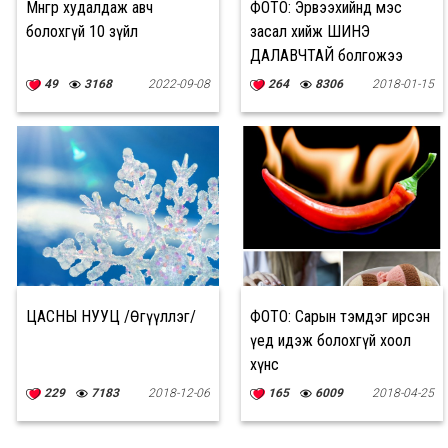
Мөнгөөр худалдаж авч
ФОТО: Эрвээхийнд мэс
болохгүй 10 зүйл
засал хийж ШИНЭ
ДАЛАВЧТАЙ болгожээ
49
3168
2022-09-08
264
8306
2018-01-15
ЦАСНЫ НУУЦ /Өгүүллэг/
ФОТО: Сарын тэмдэг ирсэн
үед идэж болохгүй хоол
хүнс
229
7183
2018-12-06
165
6009
2018-04-25