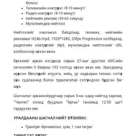
болно/
Телевизийн нэвтрүүлэг /8-10 минут/
Радио нэвтрүүлэг /8-10 минут/
Нийгмийн реклам /30-60 секунд/
Мультимедиа нийтлэл
Нийтлэлийг хэвлэмэл байдлаар, телевиз, нийгмийн
рекламыг H246/mp4, 1920*1080, 25fps Progressive хэлбэрээр,
радиогийн нэвтрүүлгийг Mp3, мультмедиа нийтлэлийг URL
холбоосоор хүлээн авна.
Бүтээлийг арван нэгдүгээр сарын 27-ныг дуустал ХИС-ийн
хичээлийн II байрны 103 тоотод хүлээн авах юм. Уралдаанд
ирүүлсэн бүтээлүүдийг агуулга, хийц, ур чадварын талаас сэтгүүл
зүйн судлаачид болон туршлагатай сэтгүүлчдээс бүрдсэн баг
шүүнэ.
Шагналыг арванхоёрдугаар сарын 5-ны өдөр нийтэд зарлаж,
“Чингис” зочид буудлын “Өргөө” танхимд 12:00 цагт
гардуулах юм.
УРАЛДААНЫ ШАГНАЛ НИЙТ БҮТЭЭЛЭЭС:
Гранпри- Өргөмжлөл, цом, 1 сая төгрөг
ТӨРӨЛ ТУС БҮРЭЭС: