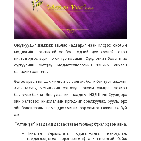
Оюутнуудыг дэмжиж авьяас чадварыг нээн илрүүлэх, онолын
мэдлэгийг практиктай холбох, тэдний дуу хоолойг олон
нийтэд хүргэх зорилготой тус наадмыг Хүмүүнлэгийн Ухааны их
сургуулийн сэтгүүлзүй медиатехнологийн тэнхим анхлан
санаачилсан түүхтэй.
Өдгөө арваннэг дэх жилтэйгээ золгож болж буй тус наадмыг
ХИС, МУИС, МУБИС-ийн сэтгүүлзүйн тэнхим хамтран зохион
байгуулж байна. Энэ удаагийн наадмыг НЗДТГ-ын Хууль, эрх
зүйн хэлтсээс нийслэлийн иргэдийг соёлжуулах, хууль, эрх
зүйн боловсролыг нэмэгдүүлэх чиглэлээр хамтран ажиллаж буй
аж.
“Алтан үзэг” наадамд дараах таван төрлөөр бүтээл хүлээн авна.
Нийтлэл /ярилцлага, сурвалжилга, найруулал,
тэмдэглэл, өгүүлэл зэрэг сэтгүүл зүйг аль ч төрөл зүйл байж