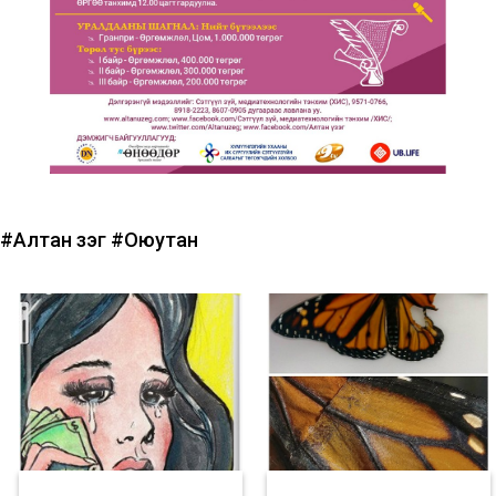
#Алтан үзэг
#Оюутан