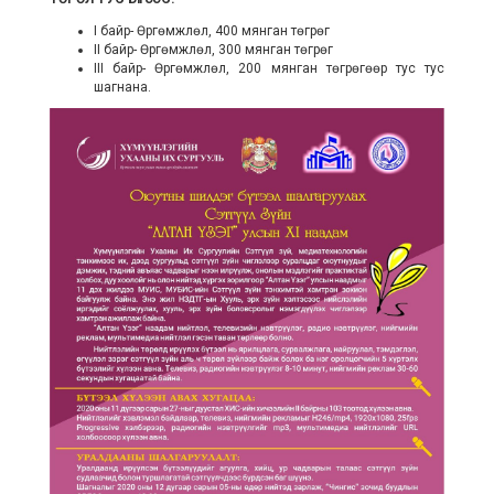
I байр- Өргөмжлөл, 400 мянган төгрөг
II байр- Өргөмжлөл, 300 мянган төгрөг
III байр- Өргөмжлөл, 200 мянган төгрөгөөр тус тус
шагнана.