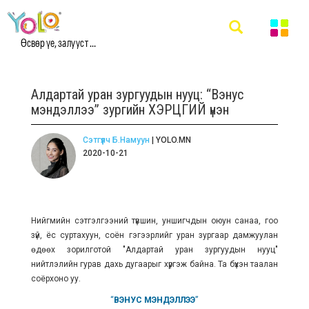
Өсвөр үе, залууст ...
Алдартай уран зургуудын нууц: “Вэнус
мэндэллээ” зургийн ХЭРЦГИЙ үнэн
Сэтгүүлч Б.Намуун
| YOLO.MN
2020-10-21
Нийгмийн сэтгэлгээний түвшин, уншигчдын оюун санаа, гоо
зүй, ёс суртахуун, соён гэгээрлийг уран зургаар дамжуулан
өдөөх зорилготой "Алдартай уран зургуудын нууц"
нийтлэлийн гурав дахь дугаарыг хүргэж байна. Та бүхэн таалан
соёрхоно уу.
“
ВЭНУС МЭНДЭЛЛЭЭ
”