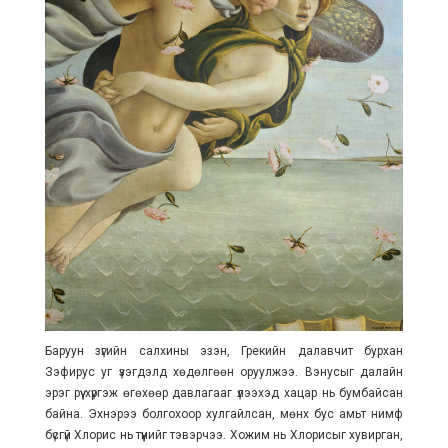
Баруун зүгийн салхины эзэн, Грекийн далавчит бурхан
Зэфирус уг үзэгдэлд хөдөлгөөн оруулжээ. Вэнусыг далайн
эрэг рүү хүргэж өгөхөөр давлагааг үлээхэд хацар нь бумбайсан
байна. Эхнэрээ болгохоор хулгайлсан, мөнх бус амьт нимф
бүсгүй Хлорис нь түүнийг тэвэрчээ. Хожим нь Хлорисыг хувирган,