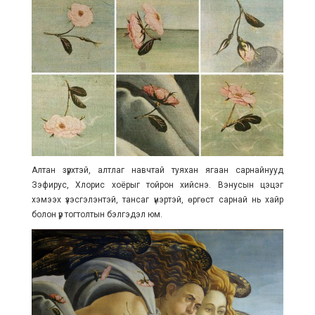
Алтан зүрхтэй, алтлаг навчтай туяхан ягаан сарнайнууд
Зэфирус, Хлорис хоёрыг тойрон
хийснэ. Вэнусын цэцэг
хэмээх үзэсгэлэнтэй, тансаг үнэртэй, өргөст сарнай нь хайр
болон үр тогтолтын бэлгэдэл юм.