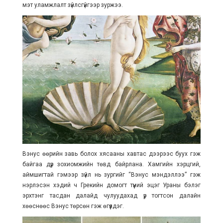
мэт уламжлалт зүйлсгүйгээр зуржээ.
Вэнус өөрийн завь болох хясааны хавтас дээрээс буух гэж
байгаа дүр зохиомжийн төвд байрлана. Хамгийн хэрцгий,
аймшигтай гэмээр зүйл нь зургийг “Вэнус мэндэллээ” гэж
нэрлэсэн хэдий ч Грекийн домогт түүний эцэг Ураны бэлэг
эрхтэнг тасдан далайд чулуудахад үр тогтсон далайн
хөөснөөс Вэнус төрсөн гэж өгүүлдэг.