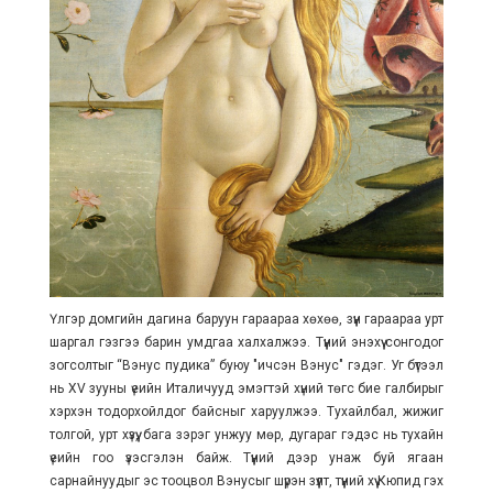
Үлгэр домгийн дагина баруун гараараа хөхөө, зүүн гараараа урт
шаргал гэзгээ барин умдгаа халхалжээ. Түүний энэхүү сонгодог
зогсолтыг “Вэнус пудика” буюу "ичсэн Вэнус" гэдэг. Уг бүтээл
нь XV зууны үеийн Италичууд эмэгтэй хүний төгс бие галбирыг
хэрхэн тодорхойлдог байсныг харуулжээ. Тухайлбал, жижиг
толгой, урт хүзүү, бага зэрэг унжуу мөр, дугараг гэдэс нь тухайн
үеийн гоо үзэсгэлэн байж. Түүний дээр унаж буй ягаан
сарнайнуудыг эс тооцвол Вэнусыг шүрэн зүүлт, түүний хүү Кюпид гэх