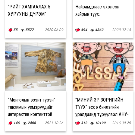
"ӨӨРИЙГӨӨ ХАМГААЛАХ 5
Найрамдлаас эхэлсэн
ХУРУУНЫ ДҮРЭМ"
хайрын түүх:
55
5577
2020-06-09
494
4362
2023-02-14
“Монголын эзэнт гүрэн”
“МИНИЙ ЭР ЗОРИГИЙН
танхимын үзмэрүүдийг
ТҮҮХ” эссэ бичлэгийн
интерактив контенттой
уралдаанд түрүүлвэл АНУ-
хослуулан шинээр
д аялна
146
2408
2021-10-26
312
10199
2016-09-26
дэглэжээ