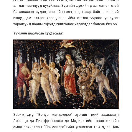
алтлаг навчнууд цухуйжээ. Зургийн дүрүүдийн үс алтлаг өнгөтэй
ба хясааны судал, сарнайн голч, иш, газар байгаа өвсний
ишнүүд цөм алтлаг харагдана. Ийм алтлаг учраас уг зураг
харанхуйд лааны гэрэлд гялтганаж харагддаг байсан биз ээ.
Түүхийн шарласан хуудаснаа:
Зарим хүмүүс “Вэнус мэндэллээ” зургийг түүний захиалагч
Лорэнцо ди Пиэрфранчэско дэ Мэдичигийн таван жилийн
өмнө захиалсан “Примавэра”-гийн үргэлжлэл гэж үздэг. Аль