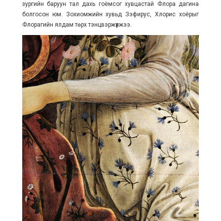
зургийн баруун тал дахь гоёмсог хувцастай Флора дагина
болгосон юм. Зохиомжийн хувьд Зэфирус, Хлорис хоёрыг
Флорагийн ялдам төрх тэнцвэржүүлжээ.