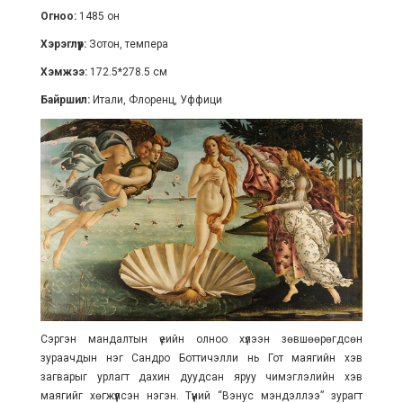
Огноо:
1485 он
Хэрэглүүр:
Зотон, темпера
Хэмжээ:
172.5*278.5 см
Байршил:
Итали, Флоренц, Уффици
Сэргэн мандалтын үеийн олноо хүлээн зөвшөөрөгдсөн
зураачдын нэг Сандро Боттичэлли нь Гот маягийн хэв
загварыг урлагт дахин дуудсан яруу чимэглэлийн хэв
маягийг хөгжүүлсэн нэгэн. Түүний “Вэнус мэндэллээ” зурагт