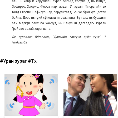
аль нь хаврыг харуулсан зураг бөгөөд хоёуланд нь Вэнус,
Зэфирус, Хлорис, Флора нар гардаг. Уг зурагт Флорагийн зүүн
талд Хлорис, Зэфирус нар, баруун талд Вэнус бүрэн хувцастай
байна. Дээр нь түүний хүү Кюдид нисэж явна. Зүүн талд нь бурхдын
элч Мэркүри байх ба хажууд нь Вэнусын дагалдагч гурван
Грэйсэс авхай харагдана.
Эх сурвалж: Britannica, "Дэлхийн сэтгүүл зүйн түүх" Ч.
Чойсамба
#Уран зураг
#Түүх