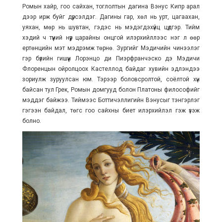
Ромын хайр, гоо сайхан, тоглолтын дагина Вэнус Кипр арал
дээр ирж буйг дүрсэлдэг. Дагины гар, хөл нь урт, цагаахан,
уяхан, мөр нь шувтан, гэдэс нь мэдэгдэхүйц цүдгэр. Тийм
хэдий ч түүний нүүр царайны онцгой илэрхийллээс нэг л өөр
ертөнцийн мэт мэдрэмж төрнө. Зургийг Мэдичийн чинээлэг
гэр бүлийн гишүүн Лорэнцо ди Пиэрфранчэско дэ Мэдичи
Флоренцын ойролцоох Кастеллод байдаг хувийн эдлэндээ
зориулж зуруулсан юм. Тэрээр боловсролтой, соёлтой хүн
байсан тул Грек, Ромын домгууд болон Платоны философийг
мэддэг байжээ. Тиймээс Боттичэллигийн Вэнусыг тэнгэрлэг
гэгээн байдал, төгс гоо сайхны биет илэрхийлэл гэж үзэж
болно.