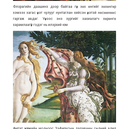
Флорагийн даашинз дээр байгаа гүн хөх өнгийг хөхөнгөр
хэмээх хагас үнэт чулууг нунтаглан хийсэн үнэтэй нөсөөнөөс
гаргаж авдаг. Үүнээс энэ зургийг захиалагч хөрөнгө
харамлаагүй гэдэг нь илэрхий юм.
Амтат жүржийн модноос Зэфирусын далавчны сөдний адил