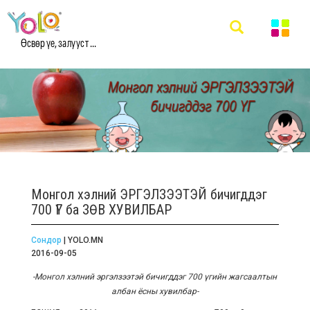
Өсвөр үе, залууст ...
Монгол хэлний ЭРГЭЛЗЭЭТЭЙ бичигддэг
700 ҮГ ба ЗӨВ ХУВИЛБАР
Сондор
| YOLO.MN
2016-09-05
-Монгол хэлний эргэлзээтэй бичигддэг 700 үгийн жагсаалтын
албан ёсны хувилбар-