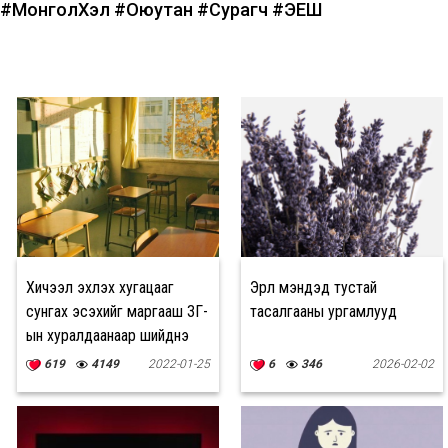
#МонголХэл
#Оюутан
#Сурагч
#ЭЕШ
Хичээл эхлэх хугацааг
Эрүүл мэндэд тустай
сунгах эсэхийг маргааш ЗГ-
тасалгааны ургамлууд
ын хуралдаанаар шийднэ
619
4149
2022-01-25
6
346
2026-02-02