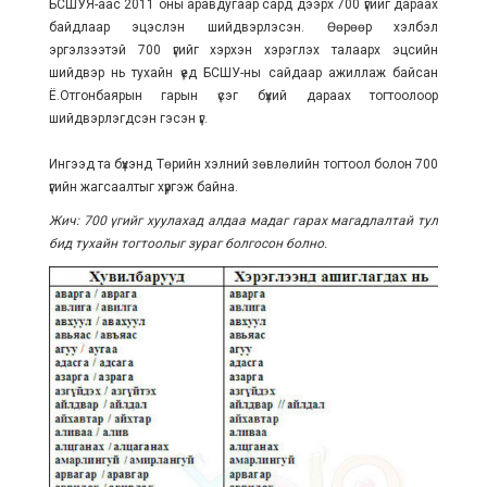
БСШУЯ-аас 2011 оны аравдугаар сард дээрх 700 үгийг дараах
байдлаар эцэслэн шийдвэрлэсэн. Өөрөөр хэлбэл
эргэлзээтэй 700 үгийг хэрхэн хэрэглэх талаарх эцсийн
шийдвэр нь тухайн үед БСШУ-ны сайдаар ажиллаж байсан
Ё.Отгонбаярын гарын үсэг бүхий дараах тогтоолоор
шийдвэрлэгдсэн гэсэн үг.
Ингээд та бүхэнд Төрийн хэлний зөвлөлийн тогтоол болон 700
үгийн жагсаалтыг хүргэж байна.
Жич: 700 үгийг хуулахад алдаа мадаг гарах магадлалтай тул
бид тухайн тогтоолыг зураг болгосон болно.