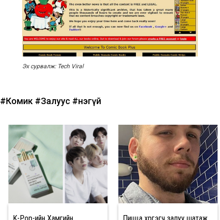
Эх сурвалж: Tech Viral
#Комик
#Залуус
#Үнэгүй
K-Pop-ийн Хамгийн
Пицца хүргэгч залуу шатаж