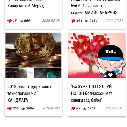
Хачирхалтай Мерчүүд
буй байшингаас таван
хүүхдийн АМИЙГ АВАРЧЭЭ
15
669
2025-02-28
494
2184
2022-07-21
2018 оныг тодорхойлох
“Би ЗҮРХ СЭТГЭЛГҮЙ
технологийн ЧИГ
НЭГЭН болчихсон мэт
ХАНДЛАГА
санагдаад байна”
356
3996
2018-01-04
83
6451
2017-03-17