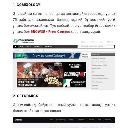
1.
COMIXOLOGY
Энэ сайтад таныг чөлөөт цагаа хөгжилтэй өнгөрөөхөд туслах
75 нийтлэлч ажилладаг бөгөөд тэдний бүх комикийг үнэгүй
унших боломжтой юм. Тус вэбсайтаас үнэ төлбөргүйгээр комик
унших бол
BROWSE - Free Comics
хэсэгт хандаарай.
2. GETCOMICS
Энэхүү сайтад байршсан комикуудыг татаж аваад унших
боломжтой гэдгээрээ онцлог.