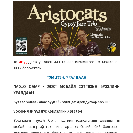
Та
ЭНД
дарж уг эвентийн талаар илүү дэлгэрэнгүй мэдээлэл
авах боломжтой.
ТЭМЦЭЭН, УРАЛДААН
“MOJO CAMP - 2020” МОБАЙЛ СЭТГҮҮЛЗҮЙН БҮТЭЭЛИЙН
УРАЛДААН
Бүтээл хүлээн авах сүүлийн хугацаа:
Аравдугаар сарын 1
Зохион байгуулагч:
Хэвлэлийн Хүрээлэн
Уралдааны тухай:
Орчин цагийн технологийн дэвшил нь
мобайл сэтгүүл зүй гэх шинэ арга хэлбэрийг бий болгосон.