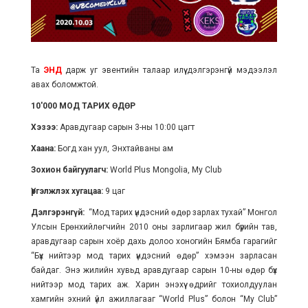
Та
ЭНД
дарж уг эвентийн талаар илүү дэлгэрэнгүй мэдээлэл
авах боломжтой.
10'000 МОД ТАРИХ ӨДӨР
Хэзээ:
Аравдугаар сарын 3-ны 10:00 цагт
Хаана:
Богд хан уул, Энхтайваны ам
Зохион байгуулагч:
World Plus Mongolia, My Club
Үргэлжлэх хугацаа:
9 цаг
Дэлгэрэнгүй:
“Мод тарих үндэсний өдөр зарлах тухай” Монгол
Улсын Ерөнхийлөгчийн 2010 оны зарлигаар жил бүрийн тав,
аравдугаар сарын хоёр дахь долоо хоногийн Бямба гарагийг
“Бүх нийтээр мод тарих үндэсний өдөр” хэмээн зарласан
байдаг. Энэ жилийн хувьд аравдугаар сарын 10-ны өдөр бүх
нийтээр мод тарих аж. Харин энэхүү өдрийг тохиолдуулан
хамгийн эхний үйл ажиллагааг “World Plus” болон “My Club”