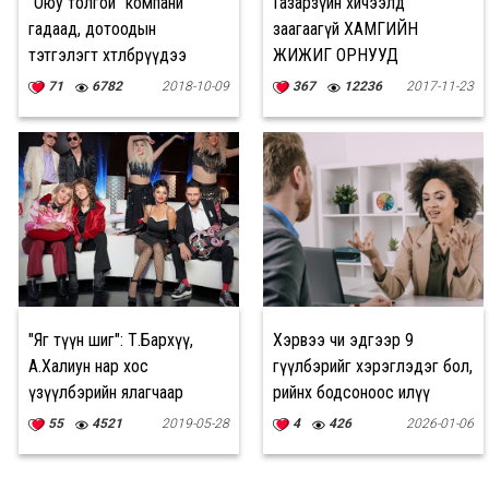
“Оюу толгой” компани
Газарзүйн хичээлд
гадаад, дотоодын
заагаагүй ХАМГИЙН
тэтгэлэгт хөтөлбөрүүдээ
ЖИЖИГ ОРНУУД
зарлалаа
71
6782
2018-10-09
367
12236
2017-11-23
"Яг түүн шиг": Т.Бархүү,
Хэрвээ чи эдгээр 9
А.Халиун нар хос
өгүүлбэрийг хэрэглэдэг бол,
үзүүлбэрийн ялагчаар
өөрийнхөө бодсоноос илүү
тодорлоо
ухаантай байж магадгүй
55
4521
2019-05-28
4
426
2026-01-06