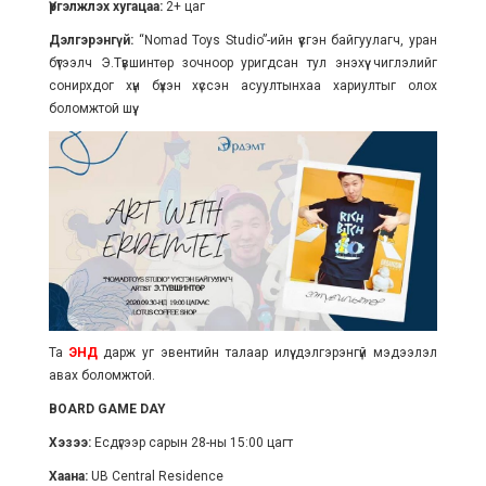
Үргэлжлэх хугацаа:
2+ цаг
Дэлгэрэнгүй:
“Nomad Toys Studio”-ийн үүсгэн байгуулагч, уран
бүтээлч Э.Түвшинтөр зочноор уригдсан тул энэхүү чиглэлийг
сонирхдог хүн бүхэн хүссэн асуултынхаа хариултыг олох
боломжтой шүү.
Та
ЭНД
дарж уг эвентийн талаар илүү дэлгэрэнгүй мэдээлэл
авах боломжтой.
BOARD GAME DAY
Хэзээ:
Есдүгээр сарын 28-ны 15:00 цагт
Хаана:
UB Central Residence