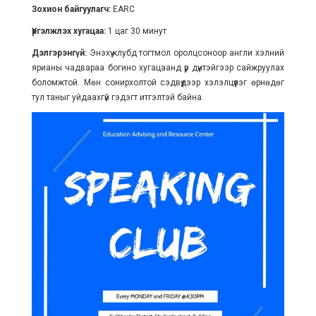
Зохион байгуулагч:
EARC
Үргэлжлэх хугацаа:
1 цаг 30 минут
Дэлгэрэнгүй:
Энэхүү клубд тогтмол оролцсоноор англи хэлний
ярианы чадвараа богино хугацаанд үр дүнтэйгээр сайжруулах
боломжтой. Мөн сонирхолтой сэдвүүдээр хэлэлцүүлэг өрнөдөг
тул таныг уйдаахгүй гэдэгт итгэлтэй байна.