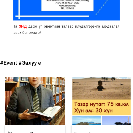
Та
ЭНД
дарж уг эвентийн талаар илүү дэлгэрэнгүй мэдээлэл
авах боломжтой.
#Event
#Залуу үе