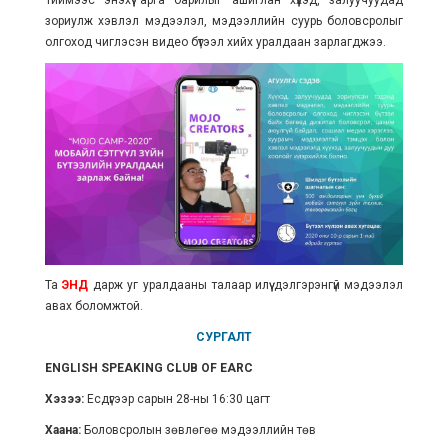
Тиймээс энэхүү арга барилыг ашиглан хүүхэд, залуучуудад
зориулж хэвлэл мэдээлэл, мэдээллийн суурь боловсролыг
олгоход чиглэсэн видео бүтээл хийх уралдаан зарлагджээ.
Та
ЭНД
дарж уг уралдааны талаар илүү дэлгэрэнгүй мэдээлэл
авах боломжтой.
СУРГАЛТ
ENGLISH SPEAKING CLUB OF EARC
Хэзээ:
Есдүгээр сарын 28-ны 16:30 цагт
Хаана:
Боловсролын зөвлөгөө мэдээллийн төв