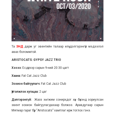
Та
ЭНД
дарж уг эвентийн талаар илүү дэлгэрэнгүй мэдээлэл
авах боломжтой.
ARISTOCATS: GYPSY JAZZ TRIO
Хэзээ:
Есдүгээр сарын 9-ний 20:30 цагт
Хаана:
Fat Cat Jazz Club
Зохион байгуулагч:
Fat Cat Jazz Club
Үргэлжлэх хугацаа:
2 цаг
Дэлгэрэнгүй:
Жазз хөгжим сонирхдог хүн бүхэнд зориулсан
эвент зохион байгуулагдахаар болжээ. Аравдугаар сарын
Мягмар гараг бүр “Aristocats” хамтлаг ирж тоглох гэнэ.