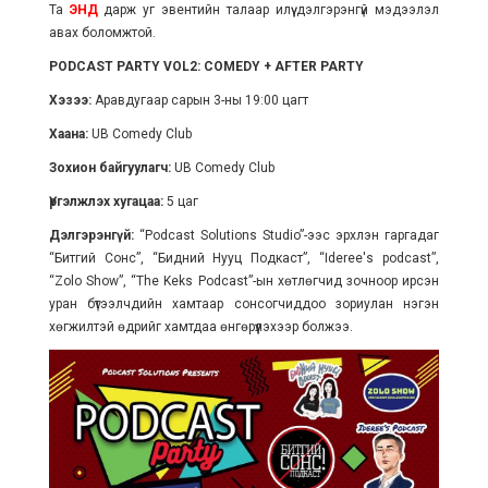
Та
ЭНД
дарж уг эвентийн талаар илүү дэлгэрэнгүй мэдээлэл
авах боломжтой.
PODCAST PARTY VOL2: COMEDY + AFTER PARTY
Хэзээ:
Аравдугаар сарын 3-ны 19:00 цагт
Хаана:
UB Comedy Club
Зохион байгуулагч:
UB Comedy Club
Үргэлжлэх хугацаа:
5 цаг
Дэлгэрэнгүй:
“Podcast Solutions Studio”-ээс эрхлэн гаргадаг
“Битгий Сонс”, “Бидний Нууц Подкаст”, “Ideree's podcast”,
“Zolo Show”, “The Keks Podcast”-ын хөтлөгчид зочноор ирсэн
уран бүтээлчдийн хамтаар сонсогчиддоо зориулан нэгэн
хөгжилтэй өдрийг хамтдаа өнгөрүүлэхээр болжээ.