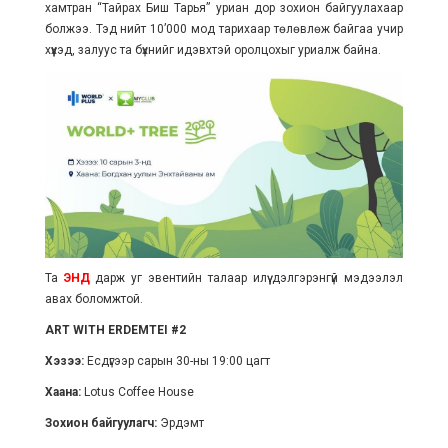
хамтран “Тайрах Биш Тарья” уриан дор зохион байгуулахаар
болжээ. Тэд нийт 10’000 мод тарихаар төлөвлөж байгаа учир
хүүхэд, залуус та бүхнийг идэвхтэй оролцохыг уриалж байна.
Та
ЭНД
дарж уг эвентийн талаар илүү дэлгэрэнгүй мэдээлэл
авах боломжтой.
ART WITH ERDEMTEI #2
Хэзээ:
Есдүгээр сарын 30-ны 19:00 цагт
Хаана:
Lotus Coffee House
Зохион байгуулагч:
Эрдэмт