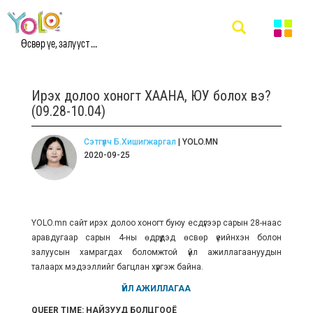
Өсвөр үе, залууст ...
Ирэх долоо хоногт ХААНА, ЮУ болох вэ?
(09.28-10.04)
Сэтгүүлч Б.Хишигжаргал
| YOLO.MN
2020-09-25
YOLO.mn сайт ирэх долоо хоногт буюу есдүгээр сарын 28-наас
аравдугаар сарын 4-ны өдрүүдэд өсвөр үеийнхэн болон
залуусын хамрагдах боломжтой үйл ажиллагаануудын
талаарх мэдээллийг багцлан хүргэж байна.
ҮЙЛ АЖИЛЛАГАА
QUEER TIME: НАЙЗУУД БОЛЦГООЁ