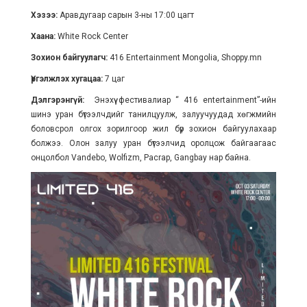
Хэзээ:
Аравдугаар сарын 3-ны 17:00 цагт
Хаана:
White Rock Center
Зохион байгуулагч:
416 Entertainment Mongolia, Shoppy.mn
Үргэлжлэх хугацаа:
7 цаг
Дэлгэрэнгүй:
Энэхүү фестивалиар “ 416 entertainment”-ийн
шинэ уран бүтээлчдийг танилцуулж, залуучуудад хөгжмийн
боловсрол олгох зорилгоор жил бүр зохион байгуулахаар
болжээ. Олон залуу уран бүтээлчид оролцож байгаагаас
онцолбол Vandebo, Wolfizm, Pacrap, Gangbay нар байна.