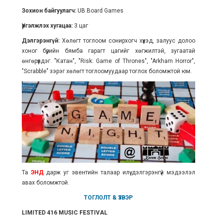
Зохион байгуулагч:
UB Board Games
Үргэлжлэх хугацаа:
3 цаг
Дэлгэрэнгүй:
Хөлөгт тоглоом сонирхогч хүүхэд, залуус долоо
хоног бүрийн бямба гарагт цагийг хөгжилтэй, зугаатай
өнгөрүүлдэг. "Катан", "Risk: Game of Thrones", "Arkham Horror",
"Scrabble" зэрэг хөлөгт тоглоомуудаар тоглох боломжтой юм.
Та
ЭНД
дарж уг эвентийн талаар илүү дэлгэрэнгүй мэдээлэл
авах боломжтой.
ТОГЛОЛТ & ҮЗВЭР
LIMITED 416 MUSIC FESTIVAL