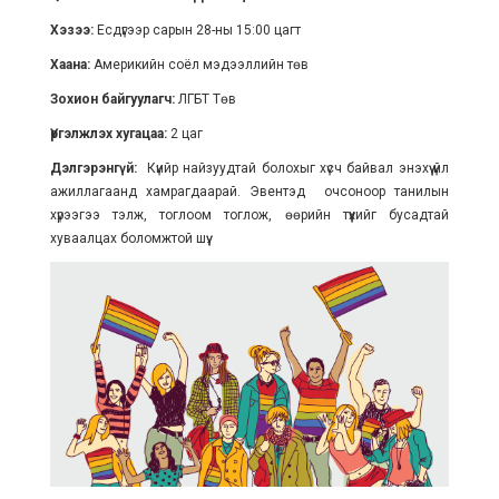
Хэзээ:
Есдүгээр сарын 28-ны 15:00 цагт
Хаана:
Америкийн соёл мэдээллийн төв
Зохион байгуулагч:
ЛГБТ Төв
Үргэлжлэх хугацаа:
2 цаг
Дэлгэрэнгүй:
Күийр найзуудтай болохыг хүсч байвал энэхүү үйл
ажиллагаанд хамрагдаарай. Эвентэд очсоноор танилын
хүрээгээ тэлж, тоглоом тоглож, өөрийн түүхийг бусадтай
хуваалцах боломжтой шүү.