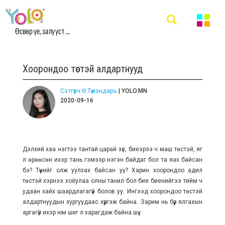
Өсвөр үе, залууст ...
Хоорондоо төстэй алдартнууд
Сэтгүүлч Ө.Түмэндарь
| YOLO.MN
2020-09-16
Дэлхий хаа нэгтээ тантай царай зүс, биеэрээ ч маш төстэй, яг
л өрөөсөн ихэр тань гэмээр нэгэн байдаг бол та яах байсан
бэ? Tүүнийг олж уулзах байсан уу? Харин хоорондоо адил
төстэй хэрнээ хоёулаа олны танил бол бие биенийгээ тийм ч
удаан хайх шаардлагагүй болов уу. Ингээд хоорондоо төстэй
алдартнуудын зургуудаас хүргэж байна. Зарим нь бүр ялгахын
аргагүй ихэр юм шиг л харагдаж байна шүү.