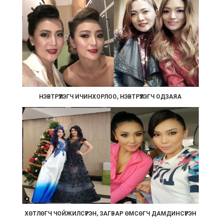
НЭВТРҮҮЛЭГЧ ИЧИНХОРЛОО, НЭВТРҮҮЛЭГЧ ОДЗАЯА
ХӨТЛӨГЧ ЧОЙЖИЛСҮРЭН, ЗАГВАР ӨМСӨГЧ ДАМДИНСҮРЭН