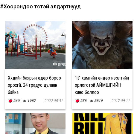
#Хоорондоо төстэй алдартнууд
Хүүхдийн баярын өдөр бороо
"It" хамгийн өндөр нээлтийн
орохгүй, 24 градус дулаан
орлоготой АЙМШГИЙН
байна
кино боллоо
260
1987
2022-05-31
258
3819
2017-09-11