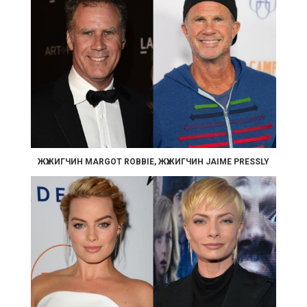
ЖҮЖИГЧИН MARGOT ROBBIE, ЖҮЖИГЧИН JAIME PRESSLY