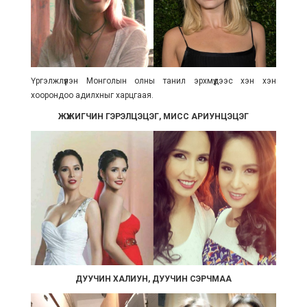
Үргэлжлүүлэн Монголын олны танил эрхмүүдээс хэн хэн
хоорондоо адилхныг харцгаая.
ЖҮЖИГЧИН ГЭРЭЛЦЭЦЭГ, МИСС АРИУНЦЭЦЭГ
ДУУЧИН ХАЛИУН, ДУУЧИН СЭРЧМАА