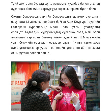
Түүний дэлгэсэн бүтээлүүд дунд зохиомж, хуулбар болон анхлан
суралцаж байх үеийн хар зургууд зэрэг 40 орчим бүтээл байв.
Оюуны боловсрол, зургийн боловсролыг дэмжих сургалтыг
явуулаад 13 дахь жилээ болж байгаа Арти Коур уран зургийн
галлерейн суралцагчид маань олон улсын уралдаанд
оролцох, гадаадын сургуулиудад суралцах гээд маш олон
амжилтыг гаргасан бөгөөд ийнхүү тэдний нэг Б.Мишээлийн
уран бүтээлийн үзэсгэлэн есдүгээр сарын 14-ныг хүртэл хоёр
өдөр үргэлжилж Урчуудын эвлэлийн үзэсгэлэнгийн танхимд
олны хүртээл болсон байна.