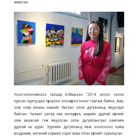
амжсан.
Үзэсгэлэнгийнхээ талаар Б.Мишээл “2014 оноос эхлэн
зурсан зургуудаа түүвэрлэн энэхүү үзэсгэлэнг гаргаж байна. Аав,
ээж хоёр маань намайг багаас олон дугуйланд явуулдаг
байсан. Чөлөөт цагаа зөв өнгөрүүлэх, өөрийн дуртай зүйлийг
олж аваасай гэж явуулсан олон дугуйлангаас хамгийн
дуртай нь зураг. Зургийн дугуйланд явж эхэлснээс хойш
мэдрэмж, өнгөний хоршил зэрэг маш олон зүйлийг суралцсан.