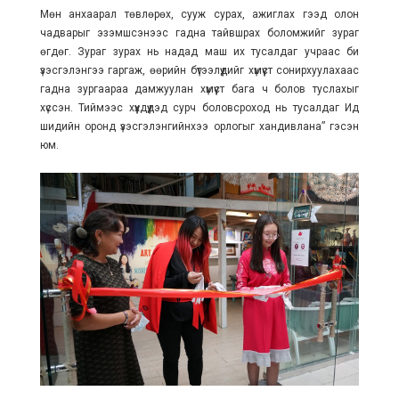
Мөн анхаарал төвлөрөх, сууж сурах, ажиглах гээд олон
чадварыг эзэмшсэнээс гадна тайвшрах боломжийг зураг
өгдөг. Зураг зурах нь надад маш их тусалдаг учраас би
үзэсгэлэнгээ гаргаж, өөрийн бүтээлүүдийг хүмүүст сонирхуулахаас
гадна зургаараа дамжуулан хүмүүст бага ч болов туслахыг
хүссэн. Тиймээс хүүхдүүдэд сурч боловсроход нь тусалдаг Ид
шидийн оронд үзэсгэлэнгийнхээ орлогыг хандивлана” гэсэн
юм.