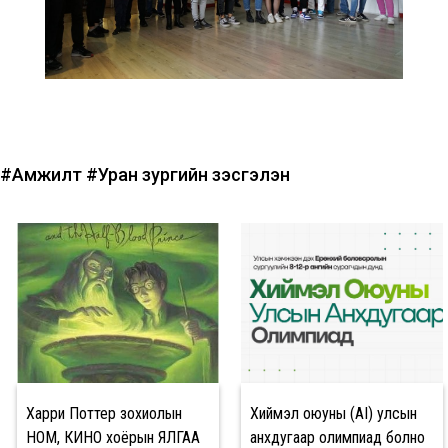
#Амжилт
#Уран зургийн үзэсгэлэн
Харри Поттер зохиолын
Хиймэл оюуны (AI) улсын
НОМ, КИНО хоёрын ЯЛГАА
анхдугаар олимпиад болно