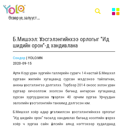
Өсвөр үе, залууст ...
Б.Мишээл: Үзэсгэлэнгийнхээ орлогыг "Ид
шидийн орон"-д хандивлана
Сондор
| YOLO.MN
2020-09-15
Арти Коур уран зургийн галлерейн сурагч 14 настай Б.Мишээл
зургаан жилийн хугацаанд сурсан мэдсэнээ тайлагнан,
анхны үзэсгэлэнгээ дэлгэлээ. Тэрбээр 2014 оноос эхлэн уран
зургаар хичээллэж эхэлсэн бөгөөд өнгөрсөн хугацаанд
зурсан зургуудаасаа түүвэрлэн 40 орчим зургаа Урчуудын
эвлэлийн үзэсгэлэнгийн танхимд дэлгэсэн юм.
Б.Мишээл хоёр өдөр үргэлжилсэн үзэсгэлэнгийнхээ орлогыг
“Ид шидийн орон” төсөлд хандивлах бөгөөд нээлтийн үеэрээ
хоёр ч зургаа сайн үйлсийн аянд нэгтгэхээр худалдаад