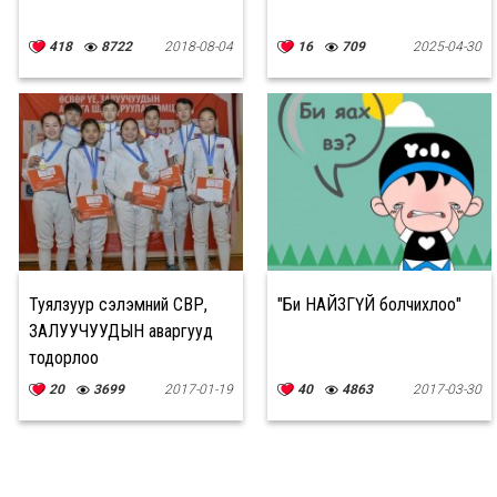
418
8722
2018-08-04
16
709
2025-04-30
Туялзуур сэлэмний ӨСВӨР,
"Би НАЙЗГҮЙ болчихлоо"
ЗАЛУУЧУУДЫН аваргууд
тодорлоо
20
3699
2017-01-19
40
4863
2017-03-30