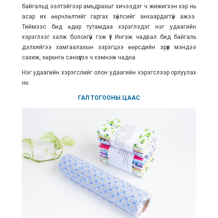
байгальд ээлтэйгээр амьдрахыг хичээдэг ч жижигхэн хэр нь
асар их өөрчлөлтийг гаргах зүйлсийг анхаардаггүй ажээ.
Тиймээс бид өдөр тутамдаа хэрэглэдэг нэг удаагийн
хэрэглээг халж болохгүй гэж үү? Ингэж чадвал бид байгаль
дэлхийгээ хамгаалахын зэрэгцээ өөрсдийн эрүүл мэндээ
сахиж, хөрөнгө санхүүгээ ч хэмнэж чадна.
Нэг удаагийн хэрэгслийг олон удаагийн хэрэгслээр орлуулах
нь:
ГАЛ ТОГООНЫ ЦААС