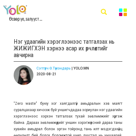
Өсвөр үе, залууст ...
Нэг удаагийн хэрэглээнээс татгалзах нь
ЖИЖИГХЭН хэрнээ асар их өөрчлөлтийг
авчирна
Сэтгүүлч Ө.Түмэндарь
| YOLO.MN
2020-08-21
"
Zero waste
"
буюу хог хаягдалгүй амьдралын хэв маягт
суралцахаар хичээж буй уншигчдадаа зориулан нэг удаагийн
хэрэглээнээс хэрхэн татгалзах тухай зөвлөмжийг хүргэж
байна. Дараах зөвлөмжүүдийг уншин хэрэгжүүлсний дараа таны
хувийн амьдрал болон эргэн тойронд тань илт мэдэгдэхүйц
өөрчлөлт бий болох боломжтой учир дуустал нь уншаарай.