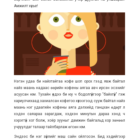
Амжилт хүсье!
Нэгэн удаа би найзтайгаа кофе шоп орох гээд явж байтал
найз маань надаас өөрийн кофены аягаа авч ирсэн эсэхийг
асуусан юм. Тухайн үедээ би юу ч бодолгүйгээр "байхгүй" гэж
хариулчихаад захиалсан кофегоо хүлээгээд сууж байтал найз
маань нэг удаагийн кофены аяга дэлхийд ганцхан өдөрт л
хэдэн саяараа зарагдаж, хэдхэн минутын дараа хэнд ч
хэрэггүй хог болж, хоёр зууныг дамжин байгальд хор хөнөөл
учруулдаг талаар тайлбарлаж өгсөн юм.
Эндээс би нэг зүйлийг маш сайн ойлгосон. Бид хэдийгээр