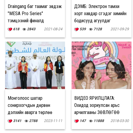
Draingang баг таамаг эвдэж
ДЭМБ: Электрон тамхи
"MESA Pro Series"
хорт хавдар үүсгэдэг химийн
тэмцээний финалд
бодисууд агуулдаг
шалгарлаа
618
2843
2021-08-24
539
7128
2021-09-29
Монголоос шатар
ВИДЕО ЯРИЛЦЛАГА:
сонирхогчдын дөрвөн
Охидод зориулсан арьс
дэлхийн аварга төрлөө
арчилгааны ЗӨВЛӨГӨӨ
3141
2788
2023-11-11
147
11888
2018-03-30