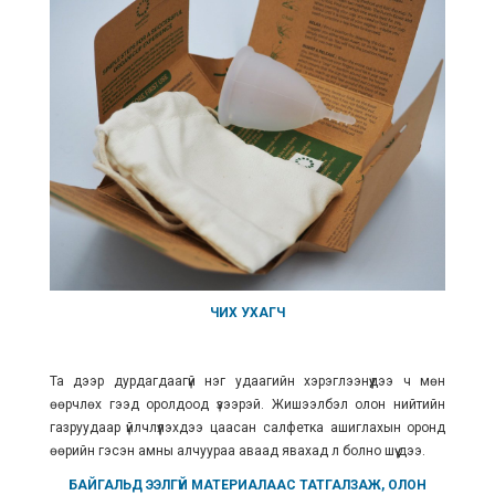
ЧИХ УХАГЧ
Та дээр дурдагдаагүй нэг удаагийн хэрэглээнүүдээ ч мөн
өөрчлөх гээд оролдоод үзээрэй. Жишээлбэл олон нийтийн
газруудаар үйлчлүүлэхдээ цаасан салфетка ашиглахын оронд
өөрийн гэсэн амны алчуураа аваад явахад л болно шүү дээ.
БАЙГАЛЬД ЭЭЛГҮЙ МАТЕРИАЛААС ТАТГАЛЗАЖ, ОЛОН