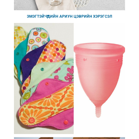
ЭМЭГТЭЙЧҮҮДИЙН АРИУН ЦЭВРИЙН ХЭРЭГСЭЛ