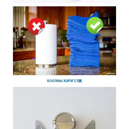
ХООЛНЫ ХЭРЭГСЛҮҮД