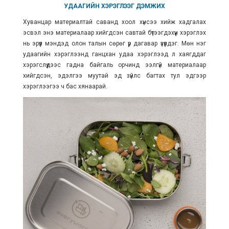
УДААГИЙН ХЭРЭГЛЭЭГ ДЭМЖИХ
Хуванцар материалтай саванд хоол хүнсээ хийж хадгалах
эсвэл энэ материалаар хийгдсэн савтай бүтээгдэхүүн хэрэглэх
нь эрүүл мэндэд олон талын сөрөг үр дагавар үзүүлдэг. Мөн нэг
удаагийн хэрэглээнд ганцхан удаа хэрэглээд л хаягддаг
хэрэгслүүдээс гадна байгаль орчинд ээлгүй материалаар
хийгдсэн, эдэлгээ муутай эд зүйлс багтах тул эдгээр
хэрэглээгээ ч бас хянаарай.