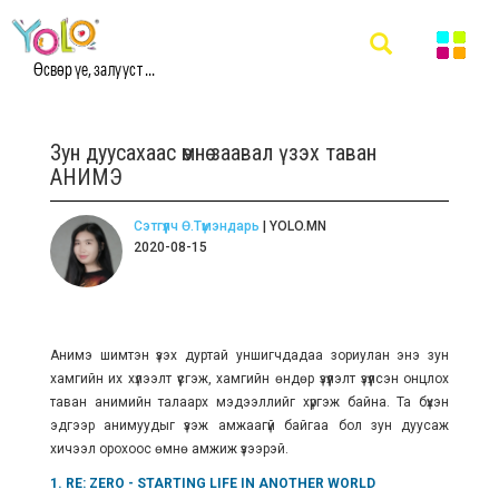
Өсвөр үе, залууст ...
Зун дуусахаас өмнө заавал үзэх таван
АНИМЭ
Сэтгүүлч Ө.Түмэндарь
| YOLO.MN
2020-08-15
Анимэ шимтэн үзэх дуртай уншигчдадаа зориулан энэ зун
хамгийн их хүлээлт үүсгэж, хамгийн өндөр үзүүлэлт үзүүлсэн онцлох
таван анимийн талаарх мэдээллийг хүргэж байна. Та бүхэн
эдгээр анимуудыг үзэж амжаагүй байгаа бол зун дуусаж
хичээл орохоос өмнө амжиж үзээрэй.
1. RE: ZERO - STARTING LIFE IN ANOTHER WORLD