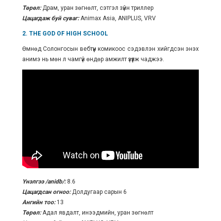
Төрөл:
Драм, уран зөгнөлт, сэтгэл зүйн триллер
Цацагдаж буй суваг:
Animax Asia, ANIPLUS, VRV
2. THE GOD OF HIGH SCHOOL
Өмнөд Солонгосын вебтүүн комикоос сэдэвлэн хийгдсэн энэхүү
анимэ нь мөн л чамгүй өндөр амжилт үзүүлж чаджээ.
Үнэлгээ
/anidb/
:
8.6
Цацагдсан огноо:
Долдугаар сарын 6
Ангийн тоо:
13
Төрөл:
Адал явдалт, инээдмийн, уран зөгнөлт