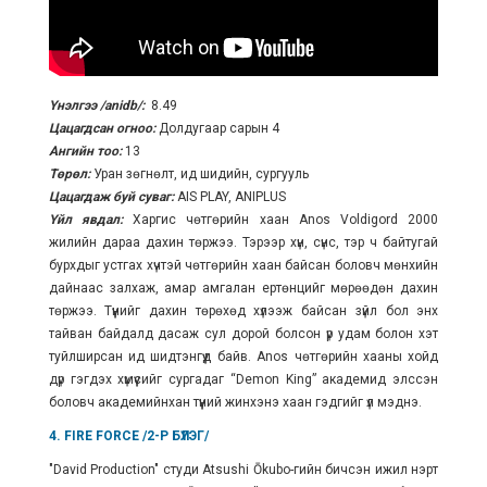
Үнэлгээ
/anidb/
:
8.49
Цацагдсан огноо:
Долдугаар сарын 4
Ангийн тоо:
13
Төрөл:
Уран зөгнөлт, ид шидийн, сургууль
Цацагдаж буй суваг:
AIS PLAY, ANIPLUS
Үйл явдал:
Харгис чөтгөрийн хаан Anos Voldigord 2000
жилийн дараа дахин төржээ. Тэрээр хүн, сүнс, тэр ч байтугай
бурхдыг устгах хүчтэй чөтгөрийн хаан байсан боловч мөнхийн
дайнаас залхаж, амар амгалан ертөнцийг мөрөөдөн дахин
төржээ. Түүнийг дахин төрөхөд хүлээж байсан зүйл бол энх
тайван байдалд дасаж сул дорой болсон үр удам болон хэт
туйлширсан ид шидтэнгүүд байв. Anos чөтгөрийн хааны хойд
дүр гэгдэх хүмүүсийг сургадаг “Demon King” академид элссэн
боловч академийнхан түүний жинхэнэ хаан гэдгийг үл мэднэ.
4. FIRE FORCE /2-Р БҮЛЭГ/
"
David Production
" студи
Atsushi Ōkubo-гийн бичсэн ижил нэрт