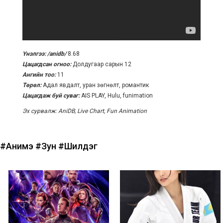
Үнэлгээ: /anidb/
8.68
Цацагдсан огноо:
Долдугаар сарын 12
Ангийн тоо:
11
Төрөл:
Адал явдалт, уран зөгнөлт, романтик
Цацагдаж буй суваг:
AIS PLAY, Hulu, funimation
Эх сурвалж: AniDB, Live Chart, Fun Animation
#Анимэ
#Зун
#Шилдэг