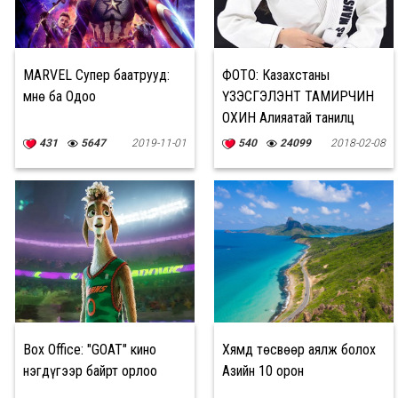
MARVEL Супер баатрууд:
ФОТО: Казахстаны
Өмнө ба Одоо
ҮЗЭСГЭЛЭНТ ТАМИРЧИН
ОХИН Алияатай танилц
431
5647
2019-11-01
540
24099
2018-02-08
Box Office: "GOAT" кино
Хямд төсвөөр аялж болох
нэгдүгээр байрт орлоо
Азийн 10 орон