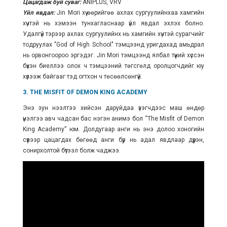
Цацагдаж буй суваг:
ANIPLUS, VRV
Үйл явдал:
Jin Mori хүү өөрийгөө ахлах сургуулийнхаа хамгийн
хүчтэй нь хэмээн тунхагласнаар үйл явдал эхлэх болно.
Удалгүй тэрээр ахлах сургуулийнх нь хамгийн хүчтэй сурагчийг
тодруулах "God of High School" тэмцээнд уригдахад амьдрал
нь орвонгоороо эргэдэг. Jin Mori тэмцээнд ялбал түүний хүссэн
бүхэн биеллээ олох ч тэмцээний төгсгөлд оролцогчдийг юу
хүлээж байгааг тэд огтхон ч төсөөлсөнгүй.
3. THE MISFIT OF DEMON KING ACADEMY
Энэ зун нээлтээ хийсэн даруйдаа үзэгчдээс маш өндөр
үнэлгээ авч чадсан бас нэгэн анимэ бол “The Misfit of Demon
King Academy” юм. Долдугаар анги нь энэ долоо хоногийн
сүүлээр цацагдах бөгөөд анги бүр нь адал явдлаар дүүрэн,
сонирхолтой бүтээл болж чаджээ.