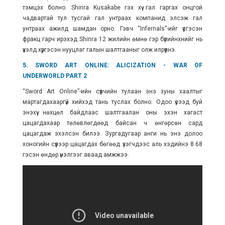
тэмцэх болно. Shinra Kusakabe гэх хүү гал гаргах онцгой
чадвартай тул тусгай гал унтраах компанид элсэж гал
унтраах ажилд шамдан орно. Гэвч “Infernals”-ийг үүсгэсэн
фракц гарч ирэхэд Shinra 12 жилийн өмнө гэр бүлийнхнийг нь
үхэлд хүргэсэн нууцлаг галын шалтгааныг олж илрүүлнэ.
5. SWORD ART ONLINE: ALICIZATION - WAR OF
UNDERWORLD PART 2
“Sword Art Online”-ийн сүүлчийн тулаан энэ зуны хаалтыг
мартагдахааргүй хийхэд тань туслах болно. Одоо үүсээд буй
энэхүү нөхцөл байдлаас шалтгаалан оны эхэн хагаст
цацагдахаар төлөвлөгдөөд байсан ч өнгөрсөн сард
цацагдаж эхэлсэн билээ.
Зургадугаар анги нь энэ долоо
хоногийн сүүлээр цацагдах бөгөөд үзэгчдээс аль хэдийнэ 8.68
гэсэн өндөр үнэлгээг аваад амжжээ.