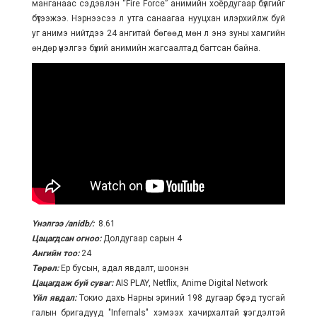
манганаас сэдэвлэн “Fire Force” анимийн хоёрдугаар бүлгийг
бүтээжээ. Нэрнээсээ л утга санаагаа нууцхан илэрхийлж буй
уг анимэ нийтдээ 24 ангитай бөгөөд мөн л энэ зуны хамгийн
өндөр үнэлгээ бүхий анимийн жагсаалтад багтсан байна.
Үнэлгээ
/anidb/
:
8.61
Цацагдсан огноо:
Долдугаар сарын 4
Ангийн тоо:
24
Төрөл:
Ер бусын, адал явдалт, шоонэн
Цацагдаж буй суваг:
AIS PLAY, Netflix, Anime Digital Network
Үйл явдал:
Токио дахь Нарны эриний 198 дугаар бүсэд тусгай
галын бригадууд "Infernals" хэмээх хачирхалтай үзэгдэлтэй