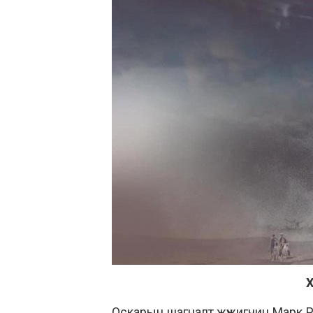
Оскарын шагналт жүжигчин Марк Ра