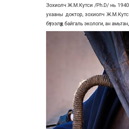
Зохиолч Ж.М.Кутси /Ph.D/ нь 19
ухааны доктор, зохиолч Ж.М.Кутси
бүтээлүүд байгаль экологи, ан амьт