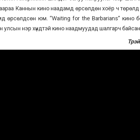
удаараа Каннын кино наадамд өрсөлдөн хоёр ч төрөлд
д өрсөлдсөн юм. “Waiting for the Barbarians” кино бо
лон улсын нэр хүндтэй кино наадмуудад шалгарч байса
Трэй