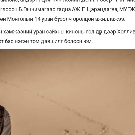
тоглосон Б.Ганчимэгээс гадна АЖ П.Цэрэндагва, МУГЖ
 Мөн Монголын 14 уран бүтээлч оролцон ажиллажээ.
н хэмжээний уран сайхны киноны гол дүр дээр Холл
рт бас нэгэн том дэвшилт болсон юм.