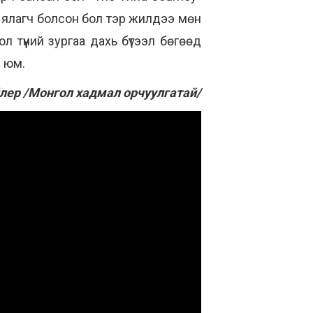
 ялагч болсон бол тэр жилдээ мөн
л түүний зургаа дахь бүтээл бөгөөд
н юм.
лер /Монгол хадмал орчуулгатай/