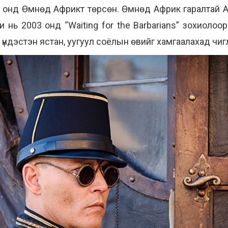
40 онд Өмнөд Африкт төрсөн. Өмнөд Африк гаралтай 
 нь 2003 онд “Waiting for the Barbarians” зохиолооро
ан, үндэстэн ястан, уугуул соёлын өвийг хамгаалахад ч