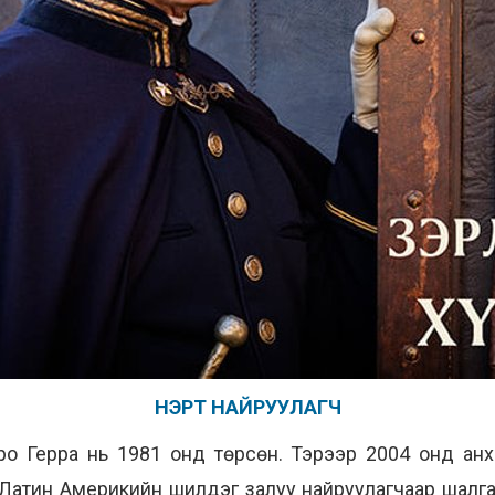
НЭРТ НАЙРУУЛАГЧ
о Герра нь 1981 онд төрсөн. Тэрээр 2004 онд анх
Латин Америкийн шилдэг залуу найруулагчаар шалга