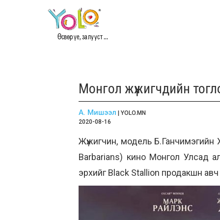
Өсвөр үе, залууст ...
Монгол жүжигчдийн тогл
А. Мишээл
| YOLO.MN
2020-08-16
Жүжигчин, модель Б.Ганчимэгийн Хо
Barbarians) кино Монгол Улсад а
эрхийг Black Stallion продакшн а