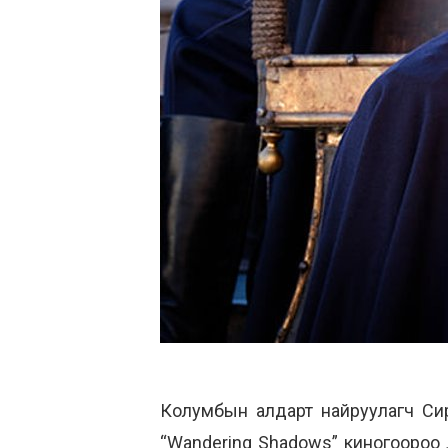
Колумбын алдарт найруулагч Сир
“Wandering Shadows” киногоороо 