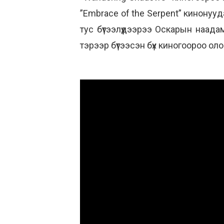
”Embrace of the Serpent” кинону
тус бүтээлүүдээрээ Оскарын наадам
тэрээр бүтээсэн бүх киногоороо о