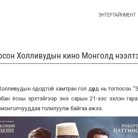
ЭНТЕРТАЙНМЕНТ
осон Холливудын кино Монголд нээлт
лливудын ододтой хамтран гол дүрд нь тоглосон “Зэрлэ
лбан ёсны эрхтэйгээр энэ сарын 21-ээс эхлэн гара
вч монголчууддаа толилуулж байгаа ажээ.