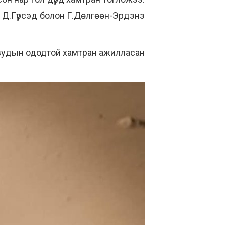
 Д.Гүрсэд болон Г.Дөлгөөн-Эрдэнэ
ивудын ододтой хамтран ажилласан