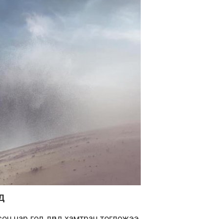
Д
он нар гол дүрд хамтран тогложээ.