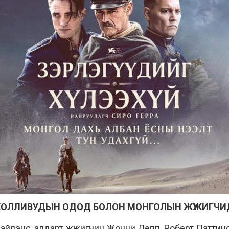
ХОЛЛИВУДЫН ОДОД БОЛОН МОНГОЛЫН ЖҮЖИГЧИ
йлэнс, алдарт жүжигчин Жонни Депп, Роберт Паттинс