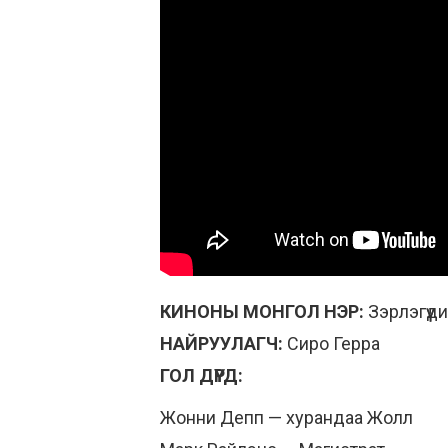
КИНОНЫ МОНГОЛ НЭР:
Зэрлэгүүди
НАЙРУУЛАГЧ:
Сиро Герра
ГОЛ ДҮРД:
Жонни Депп — хурандаа Жолл