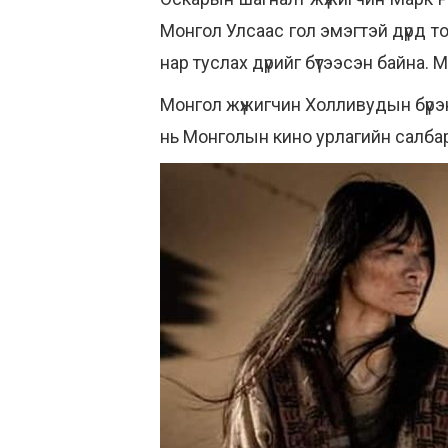
Монгол Улсаас гол эмэгтэй дүрд 
нар туслах дүрийг бүтээсэн байна.
Монгол жүжигчин Холливудын бүрэ
нь Монголын кино урлагийн салба