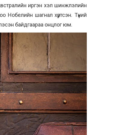
Австралийн иргэн хэл шинжлэлийн
о Нобелийн шагнал хүртсэн. Түүний
иглэсэн байдгаараа онцлог юм.