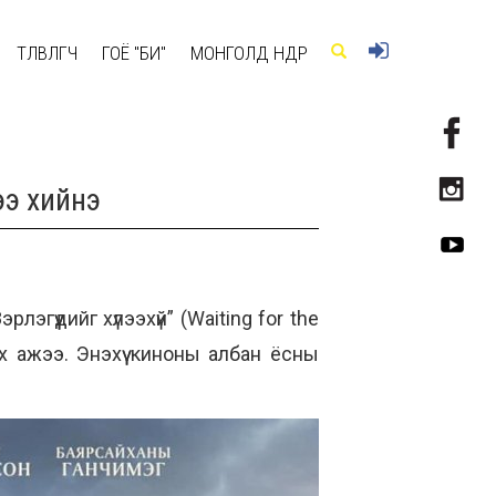
ТӨЛӨВЛӨГЧ
ГОЁ "БИ"
МОНГОЛД ӨНӨӨДӨР
ээ хийнэ
гүүдийг хүлээхүй” (Waiting for the
х ажээ. Энэхүү киноны албан ёсны