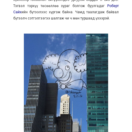
Тэгвэл тэрхүү төсөөллөө зураг болгож буулгадаг
Роберт
Сайх
ийн бүтээлээс хүргэж байна. Чамд таалагдаж байвал
бүтээлч сэтгэлгээгээ шалгаж чи ч мөн туршаад үзээрэй.