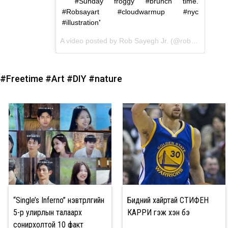
#Sunday froggy #brunch time.
"
#Robsayart #cloudwarmup #nyc
#illustration
"
A video posted by Rob Sayegh Jr. (@robsayart) on
#Freetime
#Art
#DIY
#nature
“Single’s Inferno” нэвтрүүлгийн
Бидний хайртай СТИФЕН
5-р улирлын талаарх
КАРРИ гэж хэн бэ
сонирхолтой 10 факт