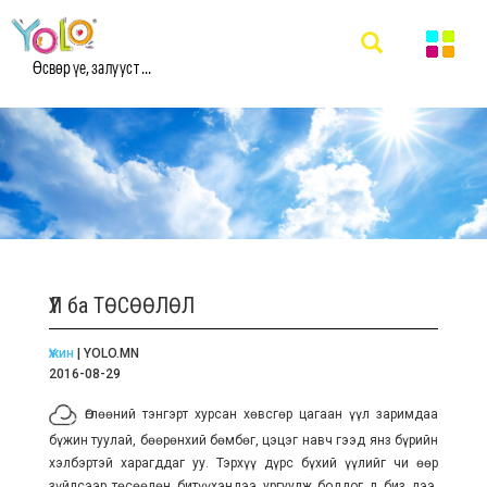
Өсвөр үе, залууст ...
ҮҮЛ ба ТӨСӨӨЛӨЛ
Үжин
| YOLO.MN
2016-08-29
Өглөөний тэнгэрт хурсан хөвсгөр цагаан үүл заримдаа
бүжин туулай, бөөрөнхий бөмбөг, цэцэг навч гээд янз бүрийн
хэлбэртэй харагддаг уу. Тэрхүү дүрс бүхий үүлийг чи өөр
зүйлсээр төсөөлөн битүүхэндээ ургуулж боддог л биз дээ.