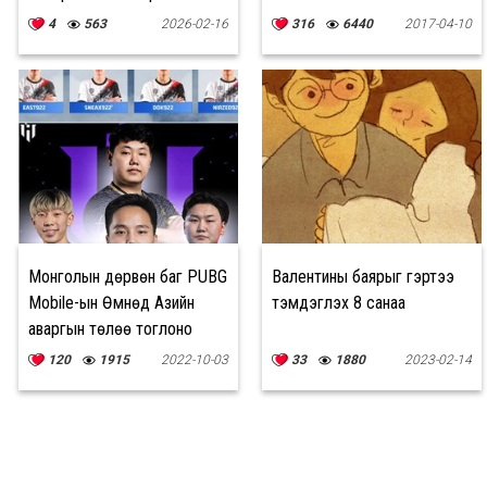
4
563
2026-02-16
316
6440
2017-04-10
Монголын дөрвөн баг PUBG
Валентины баярыг гэртээ
Mobile-ын Өмнөд Азийн
тэмдэглэх 8 санаа
аваргын төлөө тоглоно
120
1915
2022-10-03
33
1880
2023-02-14