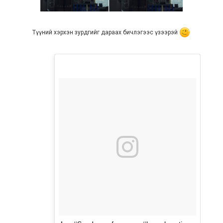
Түүний хэрхэн зурдгийг дараах бичлэгээс үзээрэй