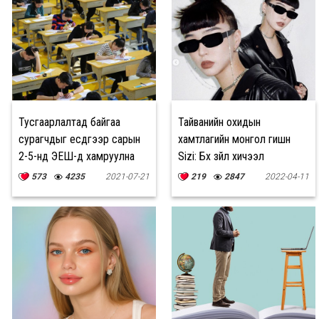
Тусгаарлалтад байгаа
Тайванийн охидын
сурагчдыг есдүгээр сарын
хамтлагийн монгол гишүүн
2-5-нд ЭЕШ-д хамруулна
Sizi: Бүх зүйл хичээл
зүтгэлээс шалтгаалдаг
573
4235
2021-07-21
219
2847
2022-04-11