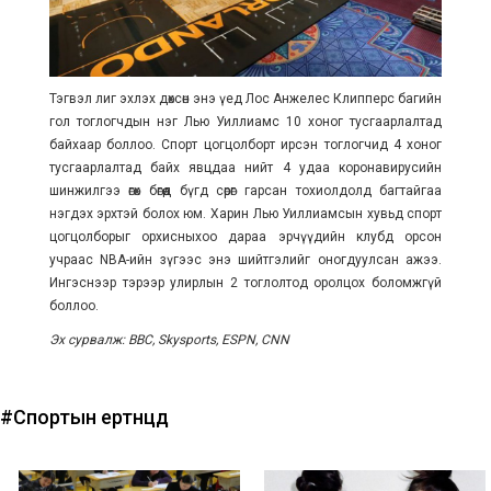
Тэгвэл лиг эхлэх дөхсөн энэ үед Лос Анжелес Клипперс багийн
гол тоглогчдын нэг Лью Уиллиамс 10 хоног тусгаарлалтад
байхаар боллоо. Спорт цогцолборт ирсэн тоглогчид 4 хоног
тусгаарлалтад байх явцдаа нийт 4 удаа коронавирусийн
шинжилгээ өгөх бөгөөд бүгд сөрөг гарсан тохиолдолд багтайгаа
нэгдэх эрхтэй болох юм. Харин Лью Уиллиамсын хувьд спорт
цогцолборыг орхисныхоо дараа эрчүүдийн клубд орсон
учраас NBA-ийн зүгээс энэ шийтгэлийг оногдуулсан ажээ.
Ингэснээр тэрээр улирлын 2 тоглолтод оролцох боломжгүй
боллоо.
Эх сурвалж: BBC, Skysports, ESPN, CNN
#Спортын ертөнцөд