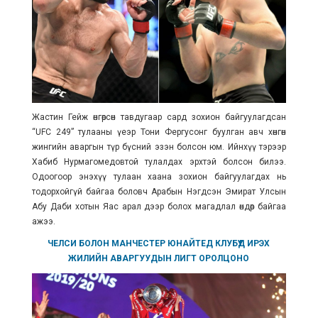
Жастин Гейж өнгөрсөн тавдугаар сард зохион байгуулагдсан
“UFC 249” тулааны үеэр Тони Фергусонг буулган авч хөнгөн
жингийн аваргын
түр
бүсний эзэн болсон юм. Ийнхүү тэрээр
Хабиб Нурмагомедовтой тулалдах эрхтэй болсон билээ.
Одоогоор энэхүү тулаан хаана
зохион байгуулагдах
нь
тодорхойгүй байгаа боловч Арабын Нэгдсэн Эмират Улсын
Абу Даби хотын Яас арал дээр болох магадлал өндөр байгаа
ажээ.
ЧЕЛСИ БОЛОН МАНЧЕСТЕР ЮНАЙТЕД КЛУБҮҮД ИРЭХ
ЖИЛИЙН АВАРГУУДЫН ЛИГТ ОРОЛЦОНО