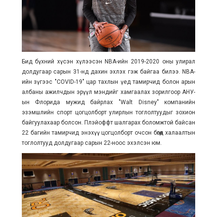
Бид бүхний хүсэн хүлээсэн NBA-ийн 2019-2020 оны улирал
долдугаар сарын 31-нд дахин эхлэх гэж байгаа билээ. NBA-
ийн зүгээс "COVID-19" цар тахлын үед тамирчид болон арын
албаны ажилчдын эрүүл мэндийг хамгаалах зорилгоор АНУ-
ын Флорида мужид байрлах "Walt Disney" компанийн
эзэмшлийн спорт цогцолборт улирлын тоглолтуудыг зохион
байгуулахаар болсон. Плэйоффт шалгарах боломжтой байсан
22 багийн тамирчид энэхүү цогцолборт очсон бөгөөд халаалтын
тоглолтууд долдугаар сарын 22-ноос эхэлсэн юм.