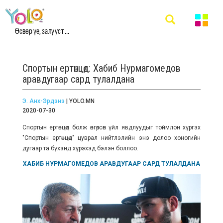
Өсвөр үе, залууст ...
Спортын ертөнцөд: Хабиб Нурмагомедов
аравдугаар сард тулалдана
Э. Анх-Эрдэнэ
| YOLO.MN
2020-07-30
Спортын ертөнцөд болж өнгөрсөн үйл явдлуудыг тоймлон хүргэх
"Спортын ертөнцөд" цуврал нийтлэлийн энэ долоо хоногийн
дугаар та бүхэнд хүрэхэд бэлэн боллоо.
ХАБИБ НУРМАГОМЕДОВ АРАВДУГААР САРД ТУЛАЛДАНА