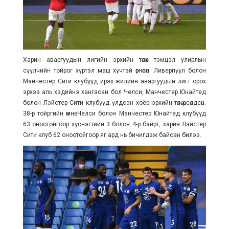
Харин аваргуудын лигийн эрхийн төлөөх тэмцэл улирлын
сүүлчийн тойрог хүртэл маш хүчтэй өрнөсөн. Ливерпүүл болон
Манчестер Сити клубүүд ирэх жилийн аваргуудын лигт орох
эрхээ аль хэдийнэ хангасан бол Челси, Манчестер Юнайтед
болон Лэйстер Сити клубүүд
үлдсэн хоёр эрхийн төлөө
өрсөлдсөн.
38-р тойргийн өмнө Челси болон Манчестер Юнайтед клубүүд
63 оноотойгоор хүснэгтийн 3 болон 4-р байрт, харин Лэйстер
Сити клуб 62 оноотойгоор яг ард нь бичигдэж байсан билээ.