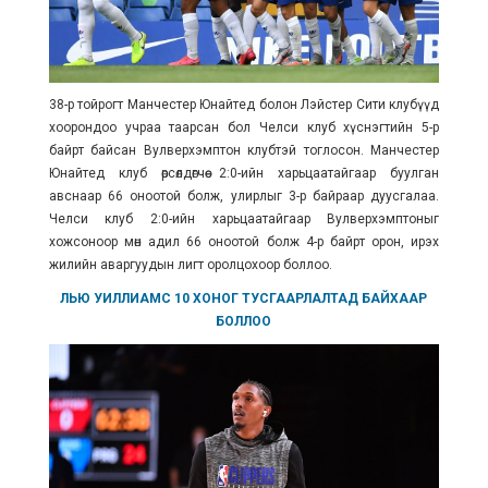
38-р тойрогт Манчестер Юнайтед болон Лэйстер Сити клубүүд
хоорондоо учраа таарсан бол Челси клуб хүснэгтийн 5-р
байрт байсан Вулверхэмптон клубтэй тоглосон. Манчестер
Юнайтед клуб өрсөлдөгчөө 2:0-ийн харьцаатайгаар буулган
авснаар 66 оноотой болж, улирлыг 3-р байраар дуусгалаа.
Челси клуб 2:0-ийн харьцаатайгаар Вулверхэмптоныг
хожсоноор мөн адил 66 оноотой болж 4-р байрт орон, ирэх
жилийн аваргуудын лигт оролцохоор боллоо.
ЛЬЮ УИЛЛИАМС 10 ХОНОГ ТУСГААРЛАЛТАД БАЙХААР
БОЛЛОО