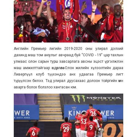
Английн Премьер лигийн 2019-2020 оны улирал дэлхий
дахинд маш том аюулыг авчраад буй "COVID - 19" цар тахлын
улмаас олон сарын турш завсарлага авсны эцэст үргэлжлэн
маш амжилттайгаар өндөрлөлөө. Олон жилийн хүлээлтийн дараа
Ливерпүүл клуб түүхэндээ анх удаагаа Премьер лигт
түрүүлсэн билээ. Тэд улирал дуусахаас долоон тойргийн өмнө
аварга болох болзлоо хангасан юм.