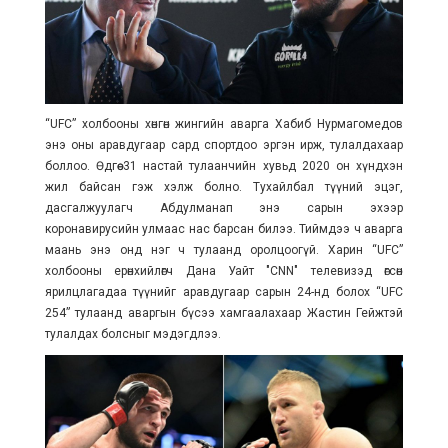
“UFC” холбооны хөнгөн жингийн аварга Хабиб Нурмагомедов
энэ оны аравдугаар сард спортдоо эргэн ирж, тулалдахаар
боллоо. Өдгөө 31 настай тулаанчийн хувьд 2020 он хүндхэн
жил байсан гэж хэлж болно. Тухайлбал түүний эцэг,
дасгалжуулагч Абдулманап энэ сарын эхээр
коронавирусийн улмаас нас барсан билээ. Тиймдээ ч аварга
маань энэ онд нэг ч тулаанд оролцоогүй. Харин “UFC”
холбооны ерөнхийлөгч Дана Уайт "CNN" телевизэд өгсөн
ярилцлагадаа түүнийг аравдугаар сарын 24-нд болох “UFC
254” тулаанд аваргын бүсээ хамгаалахаар Жастин Гейжтэй
тулалдах болсныг мэдэгдлээ.