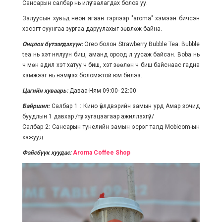
Сансарын салбар нь илүү таалагдах болов уу.
Залуусын хувьд неон ягаан гэрлээр "aroma" хэмээн бичсэн
хэсэгт суунгаа зургаа даруулахыг зөвлөж байна.
Онцлох бүтээгдэхүүн:
Oreo болон Strawberry Bubble Tea. Bubble
tea нь хэт нялуун биш, аманд ороод л уусаж байсан. Boba нь
ч мөн адил хэт хатуу ч биш, хэт зөөлөн ч биш байснаас гадна
хэмжээг нь нэмүүлэх боломжтой юм билээ.
Цагийн хуваарь:
Даваа-Ням 09:00- 22:00
Байршил:
Салбар 1 : Кино үйлдвэрийн замын урд Амар зочид
буудлын 1 давхар /түр хугацаагаар ажиллахгүй/
Салбар 2: Сансарын тунелийн замын эсрэг талд Mobicom-ын
хажууд
Фэйсбүүк хуудас:
Aroma Coffee Shop