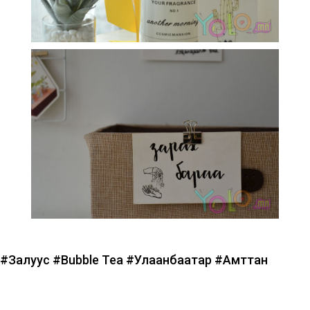
#Залуус
#Bubble Tea
#Улаанбаатар
#Амттан