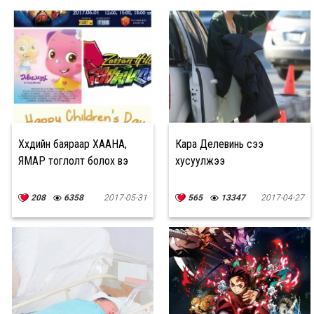
Хүүхдийн баяраар ХААНА,
Кара Делевинь үсээ
ЯМАР тоглолт болох вэ
хусуулжээ
208
6358
2017-05-31
565
13347
2017-04-27