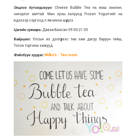
Онцлох бүтээгдэхүүн:
Cheese Bubble Tea нь маш зөөлөн,
чихэрлэг амттай. Мөн зуны халуунд Frozen Yogurt-ийг нь
идэхээр сэргээд л явчихна шүү дээ.
Цагийн хуваарь:
Даваа-Баасан 09:00-21:00
Байршил:
Улсын их дэлгүүрээс төв зам дагуу баруун тийш,
Тосон торгоны хажууд
Фэйсбүүк хуудас:
Milko's - Tea room