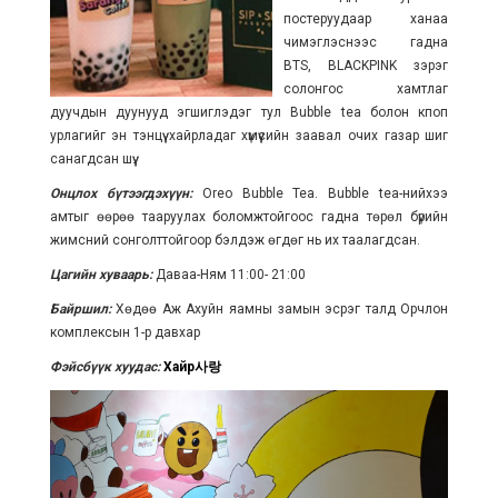
постеруудаар ханаа
чимэглэснээс гадна
BTS, BLACKPINK зэрэг
солонгос хамтлаг
дуучдын дуунууд эгшиглэдэг тул Bubble tea болон кпоп
урлагийг эн тэнцүү хайрладаг хүмүүсийн заавал очих газар шиг
санагдсан шүү.
Онцлох бүтээгдэхүүн:
Oreo Bubble Tea. Bubble tea-нийхээ
амтыг өөрөө тааруулах боломжтойгоос гадна төрөл бүрийн
жимсний сонголттойгоор бэлдэж өгдөг нь их таалагдсан.
Цагийн хуваарь:
Даваа-Ням 11:00- 21:00
Байршил:
Хөдөө Аж Ахуйн яамны замын эсрэг талд Орчлон
комплексын 1-р давхар
Фэйсбүүк хуудас:
Хайр사랑