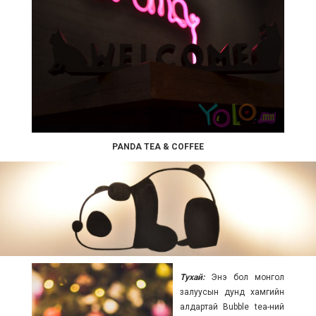
PANDA TEA & COFFEE
Тухай:
Энэ бол монгол
залуусын дунд хамгийн
алдартай Bubble tea-ний