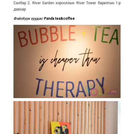
Салбар 2. River Garden хорооллын River Tower барилгын 1-р
давхар
Фэйсбүүк хуудас:
Panda tea&coffee