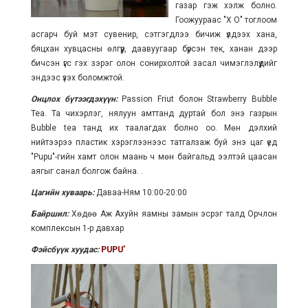
газар гэж хэлж болно.
Гоожуураас "X O" тоглоом
асгарч буй мэт сувенир, сэтгэгдлээ бичиж үлдээх хана,
бяцхан хувцасны өлгүүр, даавуугаар бүрсэн тек, ханан дээр
бичсэн үгс гэх зэрэг олон сонирхолтой засал чимэглэлүүдийг
эндээс үзэх боломжтой.
Онцлох бүтээгдэхүүн:
Passion Friut болон Strawberry Bubble
Tea. Та чихэрлэг, нялуун амттанд дуртай бол энэ газрын
Bubble tea танд их таалагдах болно оо. Мөн дэлхий
нийтээрээ пластик хэрэглээнээс татгалзаж буй энэ цаг үед
"Pupu"-гийн хамт олон маань ч мөн байгальд ээлтэй цаасан
аягыг санал болгож байна. .
Цагийн хуваарь:
Даваа-Ням 10:00-20:00
Байршил:
Хөдөө Аж Ахуйн яамны замын эсрэг талд Орчлон
комплексын 1-р давхар
Фэйсбүүк хуудас:
PUPU’