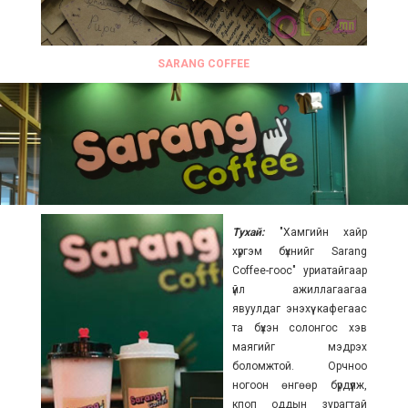
SARANG COFFEE
Тухай:
"
Хамгийн хайр
хүргэм бүхнийг Sarang
Coffee-гоос" уриатайгаар
үйл ажиллагаагаа
явуулдаг энэхүү кафегаас
та бүхэн солонгос хэв
маягийг мэдрэх
боломжтой. Орчноо
ногоон өнгөөр бүрдүүлж,
кпоп оддын зурагтай