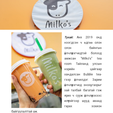
Тухай:
Анх 2019 онд
нээгдсэн ч өдгөө олон
олон байнгын
үйлчлүүлэгчидтэй болоод
амжсан "Milko's" tea
room Тайланд улсын
нэрийн цайгаар
хандалсан Bubble tea-
гээр үйлчилдэг. Зарим
үйлчлүүлэгчид энэхүү газрыг
зай талбай багатай гэж
ярих ч сууж үйлчлүүлэхээс
илүүтэйгээр шууд аваад
гарах зохион
байгуулалттай аж.