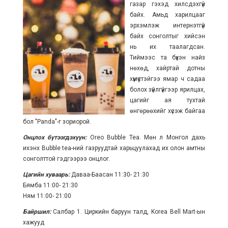
газар гэхэд хилсдэхгүй
байх.
Амьд харилцааг
эрхэмлэж интернэтгүй
байх сонголтыг хийсэн
нь их таалагдсан.
Тиймээс та бүхэн найз
нөхөд, хайртай дотны
хүмүүстэйгээ ямар ч садаа
болох зүйлгүйгээр ярилцах,
цагийг ая тухтай
өнгөрөөхийг хүсэж байгаа
бол "Panda"-г зориорой.
Онцлох бүтээгдэхүүн:
Oreo Bubble Tea. Мөн л Монгол дахь
ихэнх Bubble tea-ний газруудтай харьцуулахад их олон амтны
сонголттой гэдгээрээ онцлог.
Цагийн хуваарь:
Даваа-Баасан 11:30- 21:30
Бямба 11:00- 21:30
Ням 11:00- 21:00
Байршил:
Салбар 1. Циркийн баруун талд, Korea Bell Mart-ын
хажууд