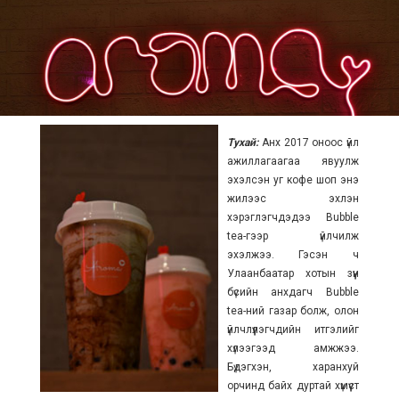
Тухай:
Анх 2017 оноос үйл
ажиллагаагаа явуулж
эхэлсэн уг кофе шоп энэ
жилээс эхлэн
хэрэглэгчдэдээ Bubble
tea-гээр үйлчилж
эхэлжээ. Гэсэн ч
Улаанбаатар хотын зүүн
бүсийн анхдагч Bubble
tea-ний газар болж, олон
үйлчлүүлэгчдийн итгэлийг
хүлээгээд амжжээ.
Бүдэгхэн, харанхуй
орчинд байх дуртай хүмүүст