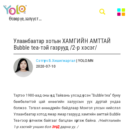
Өсвөр үе, залууст ...
Улаанбаатар хотын ХАМГИЙН АМТТАЙ
Bubble tea-тэй газрууд /2-р хэсэг/
Сэтгүүлч Б.Хишигжаргал
| YOLO.MN
2020-07-10
Тэртээ 1980-аад оны үед Тайвань улсад үүссэн "Bubble tea" буюу
бөмбөлөгтэй цай өнөөгийн залуусын уух дуртай ундаа
болжээ. Тэгвэл өнөөдрийн байдлаар Монгол улсын нийслэл
Улаанбаатар хотод ямар ямар газрууд хамгийн амттай Bubble
Tea-гээр үйлчилж байгааг багцлан хүргэж байна.
/Нийтлэлийн
1-р хэсгийг унших бол
ЭНД
дарна уу. /