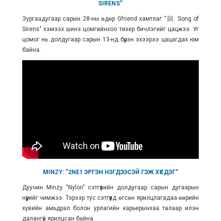
SIRENS”
Зургаадугаар сарын 28-ны өдөр Gfriend хамтлаг "回: Song of
Sirens" хэмээх шинэ цомгийнхоо тизер бичлэгийг цацжээ. Уг
цомог нь
долдугаар сарын 13-нд бүрэн эхээрээ цацагдах юм
байна.
MINZY: "2NE1 ЭРГЭН НЭГДЭЭСЭЙ ГЭЖ ХҮСДЭГ”
Дуучин Minzy "Nylon" сэтгүүлийн долдугаар сарын дугаарын
нүүрийг чимжээ. Тэрээр тус сэтгүүлд өгсөн ярилцлагадаа өөрийн
хувийн амьдрал болон урлагийн карьерынхаа талаар илэн
далангүй ярилцсан байна.