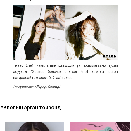
Түүнээс 2ne1 хамтлагийн цаашдын үйл ажиллагааны тухай
асуухад, "Хэрвээ боломж олдвол 2ne1 хамтлаг эргэн
нэгдээсэй гэж хүсэж байгаа" гэжээ.
Эх сурвалж: Allkpop, Soompi
#Кпопын эргэн тойронд