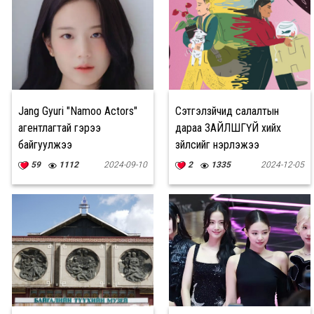
Jang Gyuri "Namoo Actors"
Сэтгэлзүйчид салалтын
агентлагтай гэрээ
дараа ЗАЙЛШГҮЙ хийх
байгуулжээ
зүйлсийг нэрлэжээ
59
1112
2024-09-10
2
1335
2024-12-05