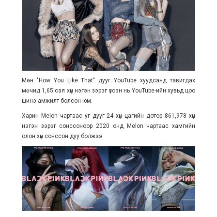
Мөн "How You Like That" дууг YouTube хуудсанд тавигдах
мөчид 1,65 сая хүн нэгэн зэрэг үзсэн нь YouTube-ийн хувьд цоо
шинэ амжилт болсон юм.
Харин Melon чартаас уг дууг 24 хүн цагийн дотор
861,978 хүн
нэгэн зэрэг сонссоноор 2020 онд Melon чартаас хамгийн
олон хүн сонссон дуу болжээ.