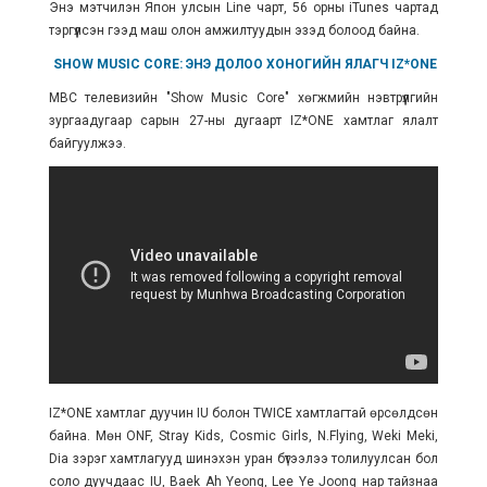
Энэ мэтчилэн Япон улсын Line чарт, 56 орны iTunes чартад
тэргүүлсэн гээд маш олон амжилтуудын эзэд болоод байна.
SHOW MUSIC CORE: ЭНЭ ДОЛОО ХОНОГИЙН ЯЛАГЧ IZ*ONE
MBC телевизийн "Show Music Core" хөгжмийн нэвтрүүлгийн
зургаадугаар сарын 27-ны дугаарт IZ*ONE хамтлаг ялалт
байгуулжээ.
IZ*ONE хамтлаг дуучин IU болон TWICE хамтлагтай өрсөлдсөн
байна. Мөн ONF, Stray Kids, Cosmic Girls, N.Flying, Weki Meki,
Dia зэрэг хамтлагууд шинэхэн уран бүтээлээ толилуулсан бол
соло дуучдаас IU, Baek Ah Yeong, Lee Ye Joong нар тайзнаа