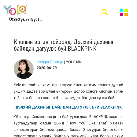
Өсвөр үе, залууст ...
Кпопын эргэн тойронд: Дэлхий дахиныг
байлдан дагуулж буй BLACKPINK
Сэтгүүлч Г. Оюун
| YOLO.MN
2020-06-29
Yolo.mn сайтын хамт олны зүгээс Кпоп хөгжим сонсох дуртай
уншигчдадаа зориулан өнгөрсөн долоо хоногт Кпопын эргэн
тойронд болсон онцлох үйл явдлуудыг багцлан хүргэж байна.
ДЭЛХИЙ ДАХИНЫГ БАЙЛДАН ДАГУУЛЖ БУЙ BLACKPINK
YG энтертайнментаас үүсгэн байгуулагдсан BLACKPINK хамтлаг
зургаадугаар сарын 26-нд "How You Like That" хэмээх
шинэхэн уран бүтээлээ цацсан билээ. Энэхүү уран бүтээл олны
сонорт хүрээд удаагүй байгаа ч хөгжмийн чарт болон цахим