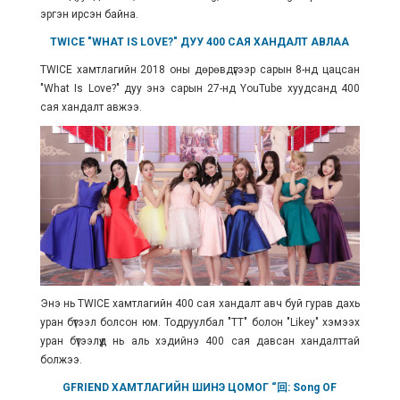
эргэн ирсэн байна.
TWICE "WHAT IS LOVE?" ДУУ 400 САЯ ХАНДАЛТ АВЛАА
TWICE хамтлагийн 2018 оны дөрөвдүгээр сарын 8-нд цацсан
"What Is Love?" дуу энэ сарын 27-нд YouTube хуудсанд 400
сая хандалт авжээ.
Энэ нь TWICE хамтлагийн 400 сая хандалт авч буй гурав дахь
уран бүтээл болсон юм. Тодруулбал "TT" болон "Likey" хэмээх
уран бүтээлүүд нь аль хэдийнэ 400 сая давсан хандалттай
болжээ.
GFRIEND ХАМТЛАГИЙН ШИНЭ ЦОМОГ “回: Song OF