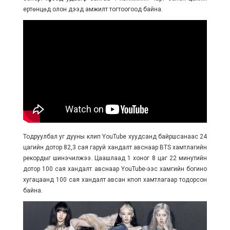
ертөнцөд олон дээд амжилт тогтоогоод байна.
Тодруулбал уг дууны клип YouTube хуудсанд байршсанаас 24
цагийн дотор 82,3 сая гаруй хандалт авснаар BTS хамтлагийн
рекордыг шинэчилжээ. Цаашлаад 1 хоног 8 цаг 22 минутийн
дотор 100 сая хандалт авснаар YouTube-ээс хамгийн богино
хугацаанд 100 сая хандалт авсан кпоп хамтлагаар тодорсон
байна.