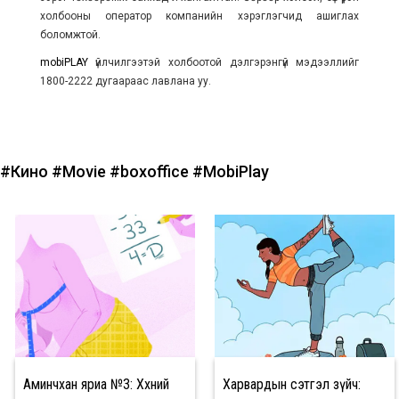
холбооны оператор компанийн хэрэглэгчид ашиглах
боломжтой.
mobiPLAY
үйлчилгээтэй холбоотой дэлгэрэнгүй мэдээллийг
1800-2222 дугаараас лавлана уу.
#Кино
#Movie
#boxoffice
#MobiPlay
Аминчхан яриа №3: Хөхний
Харвардын сэтгэл зүйч: