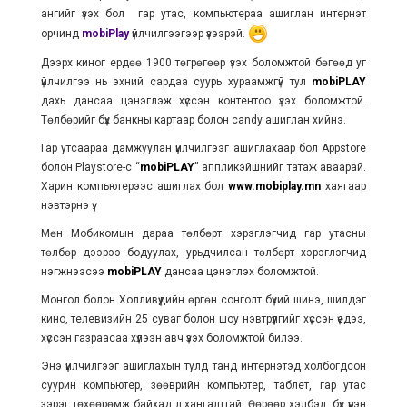
ангийг үзэх бол гар утас, компьютераа ашиглан интернэт
орчинд
mobiPlay
үйлчилгээгээр үзээрэй.
Дээрх киног ердөө 1900 төгрөгөөр үзэх боломжтой бөгөөд уг
үйлчилгээ нь эхний сардаа суурь хураамжгүй тул
mobiPLAY
дахь дансаа цэнэглэж хүссэн контентоо үзэх боломжтой.
Төлбөрийг бүх банкны картаар болон сandy ашиглан хийнэ.
Гар утсаараа дамжуулан үйлчилгээг ашиглахаар бол Appstore
болон Playstore-с “
mobiPLAY
” аппликэйшнийг татаж аваарай.
Харин компьютерээс ашиглах бол
www.mobiplay.mn
хаягаар
нэвтэрнэ үү.
Мөн Мобикомын дараа төлбөрт хэрэглэгчид гар утасны
төлбөр дээрээ бодуулах, урьдчилсан төлбөрт хэрэглэгчид
нэгжнээсээ
mobiPLAY
дансаа цэнэглэх боломжтой.
Монгол болон Холливүүдийн өргөн сонголт бүхий шинэ, шилдэг
кино, телевизийн 25 суваг болон шоу нэвтрүүлгийг хүссэн үедээ,
хүссэн газраасаа хүлээн авч үзэх боломжтой билээ.
Энэ үйлчилгээг ашиглахын тулд танд интернэтэд холбогдсон
суурин компьютер, зөөврийн компьютер, таблет, гар утас
зэрэг төхөөрөмж байхад л хангалттай. Өөрөөр хэлбэл, бүх үүрэн