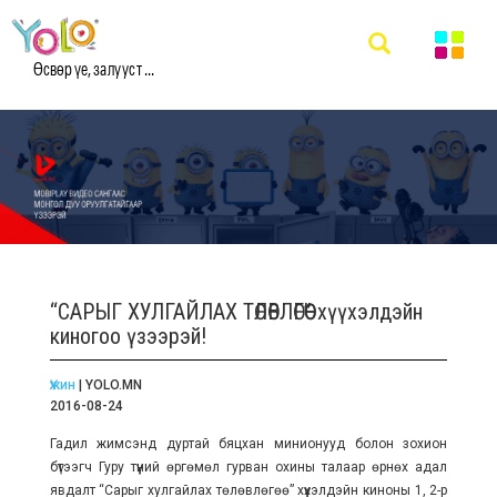
Өсвөр үе, залууст ...
“САРЫГ ХУЛГАЙЛАХ ТӨЛӨВЛӨГӨӨ” хүүхэлдэйн
киногоо үзээрэй!
Үжин
| YOLO.MN
2016-08-24
Гадил жимсэнд дуртай бяцхан минионууд болон зохион
бүтээгч Гуру түүний өргөмөл гурван охины талаар өрнөх адал
явдалт “Сарыг хулгайлах төлөвлөгөө” хүүхэлдэйн киноны 1, 2-р