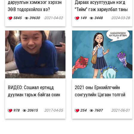
даруулгын хэмжээг хэрхэн
Дараах асуултуудын нэгд
ЗӨВ тодорхойлох вэ?
"Тийм" гэж хариулбал таны
сэтгэл хөдлөл хэвийн
5845
39630
2021-04-02
149
3448
2024-03-28
ВИДЕО: Сошиал ертөнцөд
2021 оны Ерөнхийлөгчийн
дуулиан тарьж байгаа охин
сонгуулийн Цагаан толгой
978
20615
2017-04-05
254
7607
2021-06-01