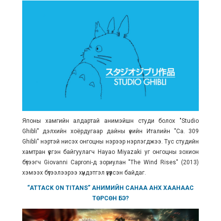
Японы хамгийн алдартай анимэйшн студи болох "Studio
Ghibli" дэлхийн хоёрдугаар дайны үеийн Италийн "
Ca. 309
Ghibli
" нэртэй нисэх онгоцны нэрээр нэрлэгджээ. Тус студийн
хамтран үүсгэн байгуулагч
Hayao Miyazaki уг онгоцны зохион
бүтээгч Giovanni Caproni-д зориулан "The Wind Rises" (2013)
хэмээх бүтээлээрээ хүндэтгэл үзүүлсэн байдаг.
“ATTACK ON TITANS” АНИМИЙН САНАА АНХ ХААНААС
ТӨРСӨН БЭ?