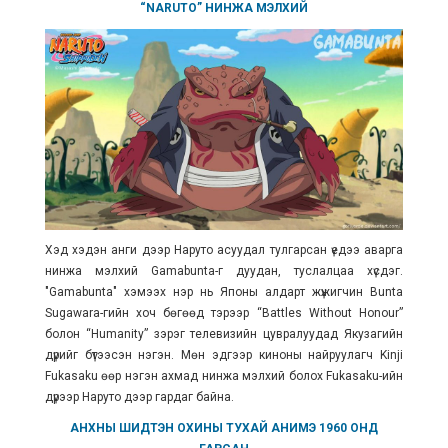
“NARUTO” НИНЖА МЭЛХИЙ
Хэд хэдэн анги дээр
Наруто асуудал тулгарсан үедээ аварга
нинжа мэлхий Gamabunta-г дуудан, туслалцаа хүсдэг.
"Gamabunta" хэмээх нэр нь Японы алдарт жүжигчин Bunta
Sugawara-гийн хоч бөгөөд тэрээр “Battles Without Honour”
болон “Humanity” зэрэг телевизийн цувралуудад Якузагийн
дүрийг бүтээсэн нэгэн. Мөн эдгээр киноны найруулагч Kinji
Fukasaku өөр нэгэн ахмад нинжа мэлхий болох Fukasaku-ийн
дүрээр Наруто дээр гардаг байна.
АНХНЫ ШИДТЭН ОХИНЫ ТУХАЙ АНИМЭ 1960 ОНД