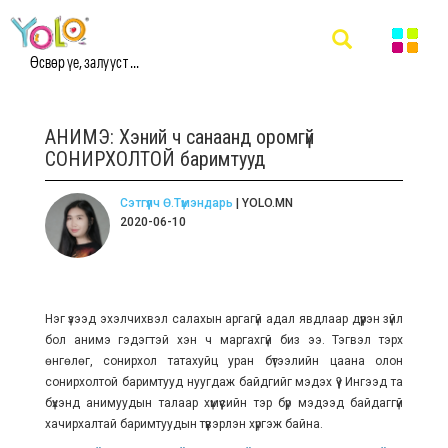
Өсвөр үе, залууст ...
АНИМЭ: Хэний ч санаанд оромгүй
СОНИРХОЛТОЙ баримтууд
Сэтгүүлч Ө.Түмэндарь
| YOLO.MN
2020-06-10
Нэг үзээд эхэлчихвэл салахын аргагүй адал явдлаар дүүрэн зүйл
бол анимэ гэдэгтэй хэн ч маргахгүй биз ээ. Тэгвэл тэрхүү
өнгөлөг, сонирхол татахуйц уран бүтээлийн цаана олон
сонирхолтой баримтууд нуугдаж байдгийг мэдэх үү? Ингээд та
бүхэнд анимуудын талаар хүмүүсийн тэр бүр мэдээд байдаггүй
хачирхалтай баримтуудын түүвэрлэн хүргэж байна.