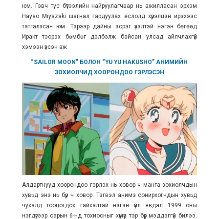
юм. Гэвч тус бүтээлийн найруулагчаар нь ажилласан эрхэм
Hayao Miyazaki шагнал гардуулах ёслолд хүрэлцэн ирэхээс
татгалзсан юм. Тэрээр дайны эсрэг үзэлтэй нэгэн бөгөөд
Иракт тэсрэх бөмбөг дэлбэлж байсан улсад айлчлахгүй
хэмээн үзсэн аж
“SAILOR MOON” БОЛОН “YU YU HAKUSHO” АНИМИЙН
ЗОХИОЛЧИД ХООРОНДОО ГЭРЛЭСЭН
Алдартнууд хоорондоо гэрлэх нь ховор ч манга зохиолчдын
хувьд энэ нь бүр ч ховор. Тэгвэл анимэ сонирхогчдын хувьд
чухалд тооцогдох гайхалтай нэгэн үйл явдал 1999 оны
нэгдүгээр сарын 6-нд тохиосныг хүмүүс
тэр бүр
мэддэггүй билээ.