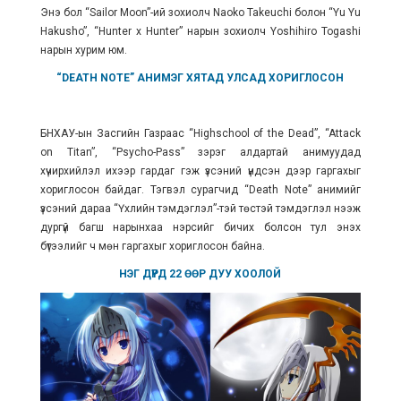
Энэ бол “Sailor Moon”-ий зохиолч Naoko Takeuchi болон “Yu Yu
Hakusho”, “Hunter x Hunter” нарын зохиолч Yoshihiro Togashi
нарын хурим юм.
“DEATH NOTE” АНИМЭГ
ХЯТАД УЛСАД
ХОРИГЛОСОН
БНХАУ-ын Засгийн Газраас “Highschool of the Dead”, “Attack
on Titan”, “Psycho-Pass” зэрэг алдартай анимуудад
хүчирхийлэл ихээр гардаг гэж үзсэний үндсэн дээр гаргахыг
хориглосон байдаг. Тэгвэл сурагчид “Death Note” анимийг
үзсэний дараа
“Үхлийн тэмдэглэл”-тэй төстэй тэмдэглэл нээж
дургүй багш нарынхаа нэрсийг бичих болсон тул энэхүү
бүтээлийг ч мөн гаргахыг хориглосон байна.
НЭГ ДҮРД 22 ӨӨР ДУУ ХООЛОЙ