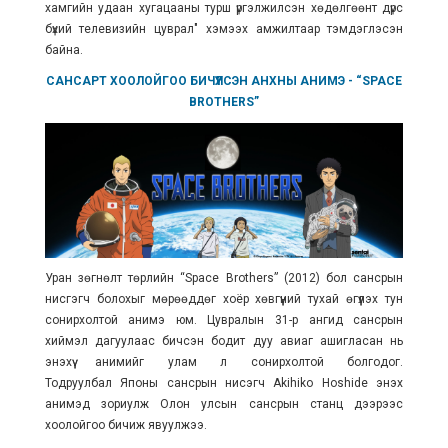
хамгийн удаан хугацааны турш үргэлжилсэн хөдөлгөөнт дүрс
бүхий телевизийн цуврал" хэмээх амжилтаар тэмдэглэсэн
байна.
САНСАРТ ХООЛОЙГОО БИЧҮҮЛСЭН АНХНЫ АНИМЭ -
“SPACE
BROTHERS”
Уран зөгнөлт төрлийн “Space Brothers” (2012) бол сансрын
нисгэгч болохыг мөрөөддөг хоёр хөвгүүний тухай өгүүлэх тун
сонирхолтой анимэ юм. Цувралын 31-р ангид
сансрын
хиймэл дагуулаас бичсэн бодит дуу авиаг ашигласан нь
энэхүү анимийг улам л сонирхолтой болгодог.
Тодруулбал
Японы сансрын нисэгч Akihiko Hoshide энэхүү
анимэд зориулж Олон улсын сансрын станц дээрээс
хоолойгоо бичиж явуулжээ.