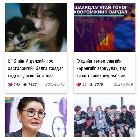
BTS-ийн V дэлхийн гоо
“Хүүхдийн төлөө сангийн
үзэсгэлэнгийн бэлгэ тэмдэг
хөрөнгийг зарцуулах, түүнд
гэдгээ дахин баталлаа
хяналт тавих журaм”-тай
танилцах нь
145
1483
2025-05-13
55
3078
2021-10-19