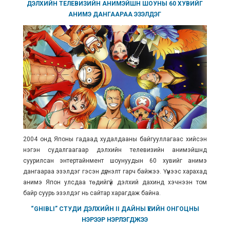
ДЭЛХИЙН ТЕЛЕВИЗИЙН АНИМЭЙШН ШОУНЫ 60 ХУВИЙГ
АНИМЭ ДАНГААРАА ЭЗЭЛДЭГ
2004 онд Японы гадаад худалдааны байгууллагаас хийсэн
нэгэн судалгаагаар дэлхийн телевизийн
анимэйшнд
суурилсан энтертайнмент шоунуудын 60 хувийг анимэ
дангаараа эзэлдэг гэсэн дүгнэлт гарч байжээ. Үүнээс харахад
анимэ Япон улсдаа төдийгүй дэлхий дахинд хэчнээн том
байр суурь эзэлдэг нь сайтар харагдаж байна.
“GHIBLI” СТУДИ ДЭЛХИЙН II ДАЙНЫ ҮЕИЙН ОНГОЦНЫ
НЭРЭЭР НЭРЛЭГДЖЭЭ