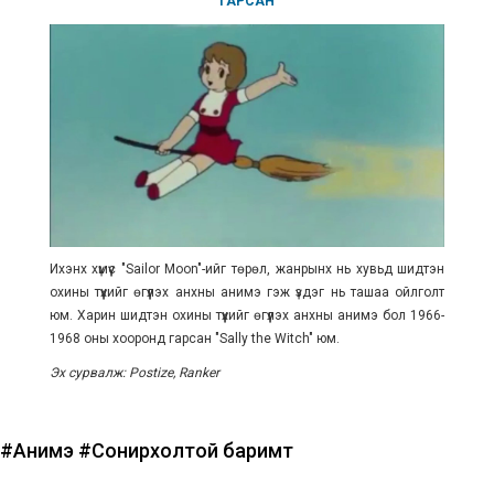
ГАРСАН
Ихэнх хүмүүс "Sailor Moon"-ийг төрөл, жанрынх нь хувьд шидтэн
охины түүхийг өгүүлэх анхны анимэ гэж үздэг нь ташаа ойлголт
юм. Харин шидтэн охины түүхийг өгүүлэх анхны анимэ бол 1966-
1968 оны хооронд гарсан "
Sally the Witch
" юм.
Эх сурвалж: Postize, Ranker
#Анимэ
#Сонирхолтой баримт