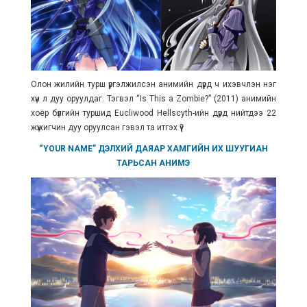
Олон жилийн турш үргэлжилсэн анимийн дүрд ч ихэвчлэн нэг
хүн л дуу оруулдаг. Тэгвэл
“Is This a Zombie?” (2011) анимийн
хоёр бүлгийн туршид Eucliwood Hellscyth-ийн дүрд нийтдээ 22
жүжигчин дуу оруулсан гэвэл та итгэх үү?
“YOUR NAME” ДЭЛХИЙ ДАЯАР ХАМГИЙН ИХ ШУУГИАН
ТАРЬСАН АНИМЭ