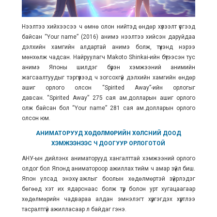
Нээлтээ хийхээсээ ч өмнө олон нийтэд өндөр хүлээлт үүсгээд
байсан “Your name” (2016) анимэ нээлтээ хийсэн даруйдаа
дэлхийн хамгийн алдартай анимэ болж, түүхэнд нэрээ
мөнхөлж чадсан.
Найруулагч Makoto Shinkai-ийн бүтээсэн тус
анимэ Японы шилдэг бүрэн хэмжээний анимийн
жагсаалтуудыг тэргүүлээд ч зогсохгүй дэлхийн хамгийн өндөр
ашиг орлого олсон “Spirited Away”-ийн орлогыг
давсан. “Spirited Away” 275 сая ам.долларын ашиг орлого
олж байсан бол “Your name” 281 сая ам.долларын орлого
олсон юм.
АНИМАТОРУУД ХӨДӨЛМӨРИЙН ХӨЛСНИЙ ДООД
ХЭМЖЭЭНЭЭС Ч ДООГУУР ОРЛОГОТОЙ
АНУ-ын дийлэнх аниматорууд хангалттай хэмжээний орлого
олдог бол Японд аниматороор ажиллах тийм ч амар зүйл биш.
Япон улсад энэхүү ажлыг боолын хөдөлмөртэй зүйрлэдэг
бөгөөд хэт их ядарснаас болж түр болон урт хугацаагаар
хөдөлмөрийн чадвараа алдан эмнэлэгт хүргэгдэх хүртлээ
тасралтгүй ажилласаар л байдаг гэнэ.