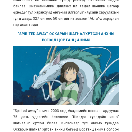
ашигласан нь анимийн түүхэнд рекорд тогтоосон явдал
байлаа. Энэхүү анимийн дийлэнх үйл явдал шөнийн цагаар
өрнөдөг тул харанхуйд өнгөний ялгарлыг илүү сайн харуулахын
тулд дээрх
327 өнгөөс 50 өнгийг нь зөвхөн "Akira"-д зориулан
гаргасан гэдэг.
“SPIRITED AWAY” ОСКАРЫН ШАГНАЛ ХҮРТСЭН АНХНЫ
БӨГӨӨД ЦОР ГАНЦ АНИМЭ
“Spirited away” анимэ 2003 онд Академийн шагнал гардуулах
75 дахь удаагийн ёслолоос “Шилдэг хүүхэлдэйн кино”
шагналыг хүртсэн билээ. Ингэснээр тус анимэ түүхэндээ
Оскарын шагнал хүртсэн анхны бөгөөд цор ганц анимэ болсон