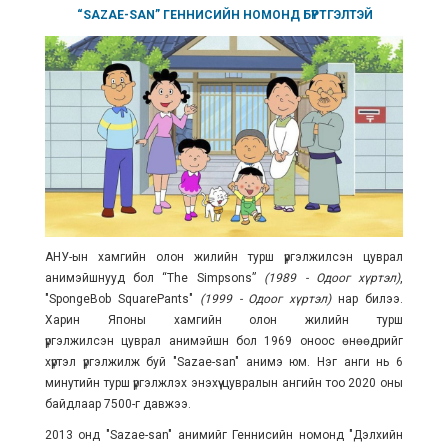
“SAZAE-SAN” ГЕННИСИЙН НОМОНД БҮРТГЭЛТЭЙ
АНУ-ын хамгийн олон жилийн турш үргэлжилсэн
цуврал
анимэйшнууд бол
“The Simpsons”
(1989 - Одоог хүртэл)
,
"SpongeBob SquarePants"
(1999 - Одоог хүртэл)
нар билээ.
Харин Японы хамгийн олон жилийн турш
үргэлжилсэн
цуврал
анимэйшн бол 1969 оноос өнөөдрийг
хүртэл үргэлжилж буй "Sazae-san" анимэ юм. Нэг анги нь 6
минутийн турш үргэлжлэх энэхүү цувралын ангийн тоо 2020 оны
байдлаар 7500-г давжээ.
2013 онд
"
Sazae-san
" анимийг Геннисийн номонд "Дэлхийн