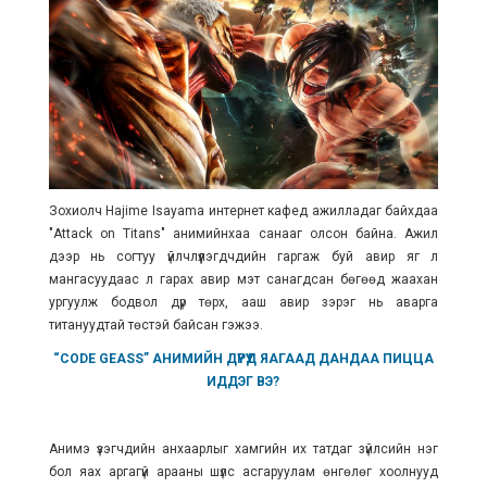
Зохиолч Hajime Isayama
интернет
кафед ажилладаг байхдаа
"Attack on Titans" анимийнхаа санааг олсон байна. Ажил
дээр нь согтуу үйлчлүүлэгдчдийн гаргаж буй авир яг л
мангасуудаас л гарах авир мэт санагдсан бөгөөд жаахан
ургуулж бодвол дүр төрх, ааш авир зэрэг нь аварга
титануудтай төстэй байсан гэжээ.
“CODE GEASS” АНИМИЙН ДҮРҮҮД ЯАГААД ДАНДАА ПИЦЦА
ИДДЭГ ВЭ?
Анимэ үзэгчдийн анхаарлыг хамгийн их татдаг зүйлсийн нэг
бол яах аргагүй арааны шүлс асгаруулам өнгөлөг хоолнууд