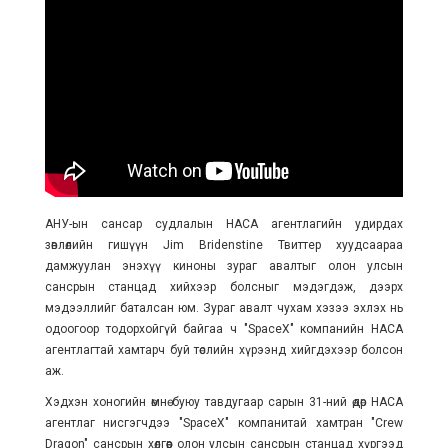
АНУ-ын сансар судлалын НАСА агентлагийн удирдах
зөвлөлийн гишүүн Jim Bridenstine Твиттер хуудсаараа
дамжуулан энэхүү киноны зураг авалтыг олон улсын
сансрын станцад хийхээр болсныг мэдэгдэж, дээрх
мэдээллийг баталсан юм. Зураг авалт чухам хэзээ эхлэх нь
одоогоор тодорхойгүй байгаа ч "SpaceX" компанийн НАСА
агентлагтай хамтарч буй төслийн хүрээнд хийгдэхээр болсон
аж.
Хэдхэн хоногийн өмнө буюу тавдугаар сарын 31-ний өдөр НАСА
агентлаг
нисгэгчдээ "SpaceX
" компанита
й хамтран "Crew
Dragon" сансрын хөлгөөр олон улсын сансрын станцад хүргээд