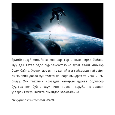
Ердөө 60 гаруй жилийн өмнө сансарт гарна гэдэг мөрөөдөл байлаа
шүү дээ. Гэтэл одоо бүр сансарт кино зураг авалт хийхээр
болж байна. Хөгжил дэвшил гэдэг ийм л гайхамшигтай зүйл.
60 жилийн дараа хүн төрөлхтөн сансарт амьдрах үе ирэх ч юм
билүү. Хүн төрөлхтний ирээдүйг камерын дурнаа бодитоор
буулгах гэж буй энэхүү киног гарсан даруйд нь заавал
үзээрэй гэж уншигч та бүхэндээ зөвлөмөөр байна.
Эх сурвалж: Screenrant, NASA