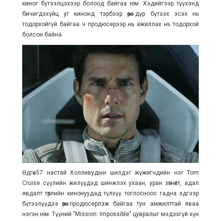
киног бүтээлцэхээр болоод байгаа юм. Хэдийгээр түүхэнд
бичигдэхүйц уг кинонд тэрбээр өөрөө дүр бүтээх эсэх нь
тодорхойгүй байгаа ч продюсерээр нь ажиллах нь тодорхой
болсон байна.
Өдгөө 57 настай Холливудын шилдэг жүжигчдийн нэг Tom
Cruise сүүлийн жилүүдэд шинжлэх ухаан, уран зөгнөлт, адал
явдалт төрлийн кинонуудад түлхүү тоглосноос гадна эдгээр
бүтээлүүдээ өөрөө продюсерлэж байгаа тун амжилттай яваа
нэгэн юм. Түүний "
Mission: Impossible
" цувралыг мэдэхгүй хүн