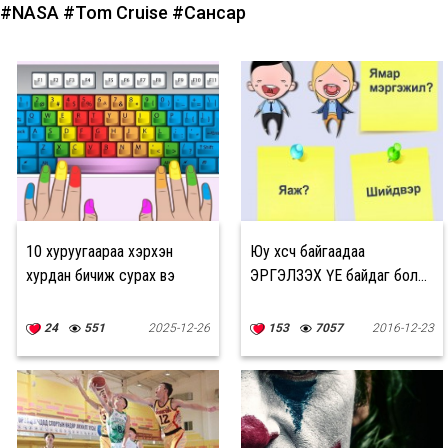
#NASA
#Tom Cruise
#Сансар
10 хуруугаараа хэрхэн
Юу хүсч байгаадаа
хурдан бичиж сурах вэ
ЭРГЭЛЗЭХ ҮЕ байдаг бол…
24
551
2025-12-26
153
7057
2016-12-23