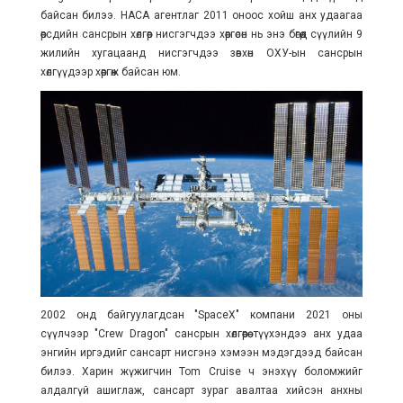
байсан билээ.
НАСА
агентлаг
2011 оноос хойш анх удаагаа
өөрсдийн сансрын хөлгөөр нисгэгчдээ хөөргөсөн нь энэ бөгөөд сүүлийн 9
жилийн хугацаанд нисгэгчдээ зөвхөн ОХУ-ын сансрын
хөлгүүдээр хөөргөж байсан юм.
2002 онд байгуулагдсан "SpaceX" компани 2021 оны
сүүлчээр "
Crew Dragon
" сансрын хөлгөөрөө түүхэндээ анх удаа
энгийн иргэдийг сансарт нисгэнэ хэмээн мэдэгдээд байсан
билээ. Харин жүжигчин Tom Cruise ч энэхүү боломжийг
алдалгүй ашиглаж, сансарт зураг авалтаа хийсэн анхны