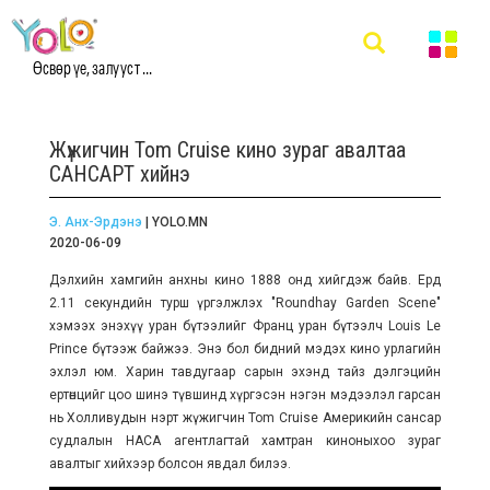
Өсвөр үе, залууст ...
Жүжигчин Tom Cruise кино зураг авалтаа
САНСАРТ хийнэ
Э. Анх-Эрдэнэ
| YOLO.MN
2020-06-09
Дэлхийн хамгийн анхны кино 1888 онд хийгдэж байв. Ердөө
2.11 секундийн турш үргэлжлэх "
Roundhay Garden Scene
"
хэмээх энэхүү уран бүтээлийг
Франц уран бүтээлч Louis Le
Prince бүтээж байжээ. Энэ бол бидний мэдэх кино урлагийн
эхлэл юм. Харин тавдугаар сарын эхэнд тайз дэлгэцийн
ертөнцийг цоо шинэ түвшинд хүргэсэн нэгэн мэдээлэл гарсан
нь Холливудын нэрт жүжигчин Tom Cruise Америкийн сансар
судлалын НАСА агентлагтай хамтран киноныхоо зураг
авалтыг хийхээр болсон явдал билээ.