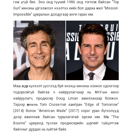
гэж үгүй биз. Энэ онд түүний 1986 онд тоглож байсан "
Top
Gun
" киноны үргэлжлэл нээлтээ хийх бол дараа жил
"
Mission:
Impossible
" цувралын долдугаар анги гарах юм.
Маш өндөр хүлээлт үүсгээд буй энэхүү киноны зохиол одоогоор
тодорхойгүй байгаа ч найруулагчаар нь АНУ-ын
кино
найруулагч, продюсер Doug Liman ажиллахаар болжээ.
Тэрээр өмнө нь Tom Cruise-тэй хамтран "Edge of Tomorrow"
(2014) болон "American Made" (2017) зэрэг уран бүтээлүүд
дээр ажиллаж байсан туршлагатай эрхэм юм. Мөн "The
Bourne" цувралд туслах продюсерийн үүргийг гүйцэтгэж
байсныг дурдах нь зүйтэй байх.