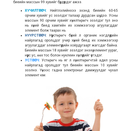
биеийн массын 99 хувийг бүрдүүлдэг ажээ.
ХҮЧИЛТӨРӨГЧ:
Нийтлэлийнхээ эхэнд биеийн 60-65
орчим хувийг ус эзэлдэг талаар дурдсан шүү дээ. Усны
массын 90 орчим хувийг хүчилтөрөгч эзэлдэг тул энэ
нь хүний биед хамгийн их хэмжээгээр агуулагддаг
элемент болж таарах нь.
НҮҮРСТӨРӨГЧ:
Н
үүрстөрөгч б
үхий л органик нэгдлүүдийн
найрлагад оролцдог учир хүний биед их хэмжээгээр
агуулагддаг элементүүдийн хоёрдугаарт жагсдаг байна.
Биеийн массын 18 хувийг эзэлдэг энэхүү элемент уураг,
нүүрс ус, өөх тос болон нуклеин хүчлүүдийг үүсгэдэг.
УСТӨРӨГЧ:
Устөрөгч нь яг л хүчилтөрөгчтэй адил усны
найрлагад оролцдог тул биеийн массын 10 хувийг
эзэлнэ. Үүнээс гадна электроныг дамжуулдаг чухал
элемент юм.