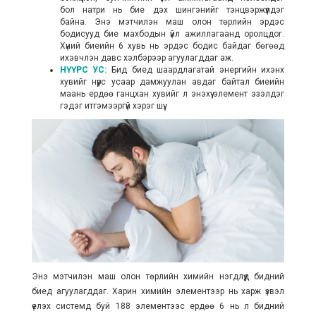
бол
натри нь бие дэх шингэнийг тэнцвэржүүлдэг
байна.
Энэ мэтчилэн маш олон төрлийн эрдэс
бодисууд бие махбодын үйл ажиллагаанд оролцдог.
Хүний биеийн 6 хувь нь эрдэс бодис байдаг бөгөөд
ихэвчлэн давс хэлбэрээр агуулагддаг аж.
НҮҮРС УС:
Бид биед шаардлагатай энергийн ихэнх
хувийг нүүрс усаар дамжуулан авдаг байтал биеийн
маань ердөө ганцхан хувийг л энэхүү элемент эзэлдэг
гэдэг итгэмээргүй хэрэг шүү.
Энэ мэтчилэн маш олон төрлийн химийн нэгдлүүд бидний
биед агуулагддаг. Харин химийн элементээр нь харж үзвэл
үелэх системд буй 188 элементээс ердөө 6 нь л бидний