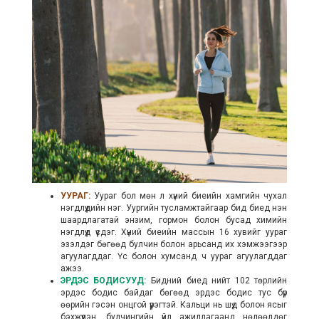
УУРАГ:
Уураг бол мөн л хүний биеийн хамгийн чухал
нэгдлүүдийн нэг. Уургийн тусламжтайгаар бид биед нэн
шаардлагатай энзим, гормон болон бусад химийн
нэгдлүүд үүсдэг. Хүний биеийн массын 16 хувийг уураг
эзэлдэг бөгөөд булчин болон арьсанд их хэмжээгээр
агуулагддаг. Үс болон хумсанд ч уураг агуулагддаг
ажээ.
ЭРДЭС БОДИСУУД:
Бидний биед нийт 102 төрлийн
эрдэс бодис байдаг бөгөөд эрдэс бодис тус бүр
өөрийн гэсэн онцгой үүрэгтэй. Кальци нь шүд болон ясыг
бэхжүүлэн, булчингийн үйл ажиллагаанд нөлөөлдөг