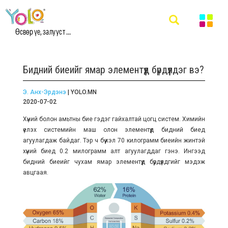
Өсвөр үе, залууст ...
Бидний биеийг ямар элементүүд бүрдүүлдэг вэ?
Э. Анх-Эрдэнэ
| YOLO.MN
2020-07-02
Хүний болон амьтны бие гэдэг гайхалтай цогц систем. Химийн
үелэх системийн маш олон элементүүд бидний биед
агуулагдаж байдаг. Тэр ч бүү хэл 70 килограмм биеийн жинтэй
хүний биед 0.2 милограмм алт агуулагддаг гэнэ. Ингээд
бидний биеийг чухам ямар элементүүд бүрдүүлдгийг мэдэж
авцгаая.