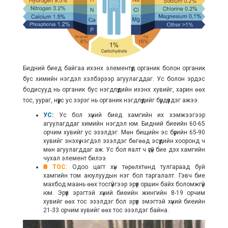
Бидний биед байгаа ихэнх элементүүд органик болон органик
бус химийн нэгдэл хэлбэрээр агуулагддаг. Ус болон эрдэс
бодисууд нь органик бус нэгдлүүдийн ихэнх хувийг, харин өөх
тос, уураг, нүүрс ус зэрэг нь органик нэгдлүүдийг бүрдүүлдэг ажээ.
УС:
Ус бол хүний биед хамгийн их хэмжээгээр
агуулагддаг химийн нэгдэл юм. Бидний биеийн 60-65
орчим хувийг ус эзэлдэг. Мөн бищийн эс бүрийн 65-90
хувийг энэхүү нэгдэл эзэлдэг бөгөөд эсүүдийн хооронд ч
мөн агуулагддаг аж. Ус бол яалт ч үгүй бие дэх хамгийн
чухал элемент билээ.
ӨӨХ ТОС:
Одоо цагт хүн төрөлхтөнд тулгараад буй
хамгийн том аюулуудын нэг бол таргалалт. Гэвч бие
махбод маань өөх тосгүйгээр эрүүл оршин байх боломжгүй
юм.
Эрүүл эрэгтэй хүний биеийн жингийн 8-19 орчим
хувийг өөх тос эзэлдэг бол эрүүл эмэгтэй хүний биеийн
21-33 орчим хувийг өөх тос эзэлдэг байна.