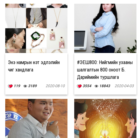
Энэ намрын үнэт эдлэлийн
#ЭЕШ800: Нийгмийн ухааны
чиг хандлага
шалгалтын 800 оноот Б.
Дариймийн туршлага
119
3189
2020-08-10
3554
18843
2020-04-03