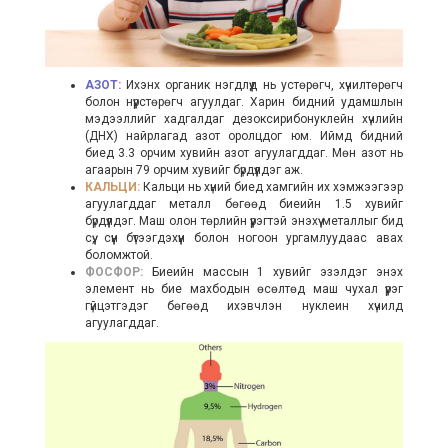
АЗОТ:
Ихэнх органик нэгдлүүд нь устөрөгч, хүчилтөрөгч
болон нүүрстөрөгч агуулдаг. Харин бидний удамшлын
мэдээллийг хадгалдаг дезоксирибонуклейн хүчлийн
(ДНХ) найрлагад азот оролцдог юм. Иймд бидний
биед 3.3 орчим хувийн азот агуулагддаг. Мөн азот нь
агаарын 79 орчим хувийг бүрдүүлдэг аж.
КАЛЬЦИ:
Кальци нь хүний биед хамгийн их хэмжээгээр
агуулагддаг металл бөгөөд биеийн 1.5 хувийг
бүрдүүлдэг. Маш олон төрлийн үүрэгтэй энэхүү металлыг бид
сүү, сүүн бүтээгдэхүүн болон ногоон ургамлуудаас авах
боломжтой.
ФОСФОР:
Биеийн массын 1 хувийг эзэлдэг энэхүү
элемент нь бие махбодын өсөлтөд маш чухал үүрэг
гүйцэтгэдэг бөгөөд ихэвчлэн нуклеин хүчилд
агуулагддаг.