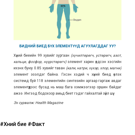
БИДНИЙ БИЕД БҮХ ЭЛЕМЕНТҮҮД АГУУЛАГДДАГ УУ?
Хүний биеийн 99 хувийг зургаан
(хүчилтөрөгч, устөрөгч, азот,
кальци, фосфор, нүүрстөрөгч)
элемент харин үлдсэн хэсгийн
ихэнх буюу 0.85 хувийг таван
(кали, натри, хүхэр, хлор, магни)
элемент эзэлдэг байна. Гэсэн хэдий ч хүний биед үелэх
системд буй 118 элементийн синтезийн аргаар гаргаж авдаг
элементүүдээс бусад нь маш бага хэмжээгээр оршин байдаг
ажээ. Ингээд бодохоор амьд биет гэдэг гайхалтай зүйл шүү.
Эх сурвалж: Health Magazine
#Хүний бие
#Факт