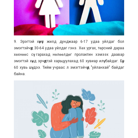
9. Эрэгтэй хүмүүс жилд дунджаар 6-17 удаа уйлдаг бол
эмэгтэйчүүд 30-64 удаа уйлдаг гэнэ. Хөх ургах, төрсний дараа
хөхнөөс сүү гарахад нөлөөлдөг пролактин хэмээх даавар
эмэгтэй хүнд эрчүүдтэй харьцуулахад 60 хувиар илүү байдаг. Бүр
60 хувь шүү дээ. Тийм учраас л эмэгтэйчүүд "уйланхай" байдаг
байна.