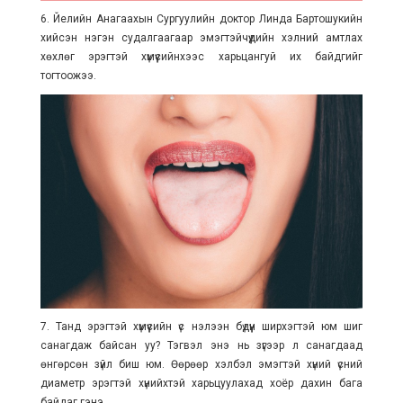
6. Йелийн Анагаахын Сургуулийн доктор Линда Бартошукийн
хийсэн нэгэн судалгаагаар эмэгтэйчүүдийн хэлний амтлах
хөхлөг эрэгтэй хүмүүсийнхээс харьцангуй их байдгийг
тогтоожээ.
7. Танд эрэгтэй хүмүүсийн үс нэлээн бүдүүн ширхэгтэй юм шиг
санагдаж байсан уу? Тэгвэл энэ нь зүгээр л санагдаад
өнгөрсөн зүйл биш юм. Өөрөөр хэлбэл эмэгтэй хүний үсний
диаметр эрэгтэй хүнийхтэй харьцуулахад хоёр дахин бага
байдаг гэнэ.