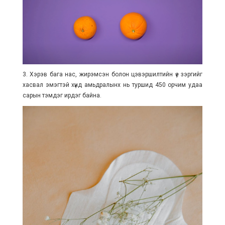
3. Хэрэв бага нас, жирэмсэн болон цэвэршилтийн үе зэргийг
хасвал эмэгтэй хүнд амьдралынх нь туршид 450 орчим удаа
сарын тэмдэг ирдэг байна.