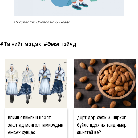
Эх сурвалж: Science Daily, Health
#Та үүнийг мэдэх үү
#Эмэгтэйчүүд
Өвлийн олимпын нээлт,
Өдөрт дор хаяж 3 ширхэг
хаалтад монгол тамирчдын
бүйлс идэх нь танд ямар
өмсөх хувцас
ашигтай вэ?