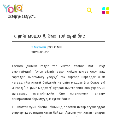
Өсвөр үе, залууст ...
Та үүнийг мэдэх үү?: Эмэгтэй хүний бие
Т.Мөнхжин
| YOLO.MN
2020-05-27
Хорвоо дэлхий гэдэг тэр чигтээ таавар мэт. Эрчүүд
эмэгтэйчүүдийг "олон зүйлийг зэрэг хийдэг шигээ олон ааш
гаргадаг, ойлгомжгүй улсууд" гэх зэргээр нэрлэдэг ч яг
яагаад ийм эгэлгүй байдгийг нь сайн мэддэггүй л болов уу?
Ингээд "Та үүнийг мэдэх үү?" цуврал нийтлэлийн энэ удаагийн
дугаараар эмэгтэйчүүдийн бие организмын талаарх
сонирхолтой баримтуудыг хүргэж байна.
1. Эмэгтэй хүний биеийн булчинд эластин ихээр агуулагддаг
учир эрчүүдээс илүү уян хатан байдаг. Арьсны уян хатан чанарыг