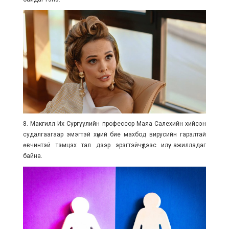
8. Макгилл Их Сургуулийн профессор Маяа Салехийн хийсэн
судалгаагаар эмэгтэй хүний бие махбод вирусийн гаралтай
өвчинтэй тэмцэх тал дээр эрэгтэйчүүдээс илүү ажилладаг
байна.