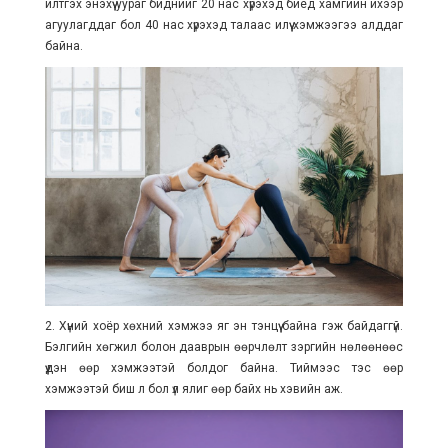
илтгэх энэхүү уураг биднийг 20 нас хүрэхэд биед хамгийн ихээр
агуулагддаг бол 40 нас хүрэхэд талаас илүү хэмжээгээ алддаг
байна.
2. Хүний хоёр хөхний хэмжээ яг эн тэнцүү байна гэж байдаггүй.
Бэлгийн хөгжил болон дааврын өөрчлөлт зэргийн нөлөөнөөс
үүдэн өөр хэмжээтэй болдог байна. Тиймээс тэс өөр
хэмжээтэй биш л бол үл ялиг өөр байх нь хэвийн аж.