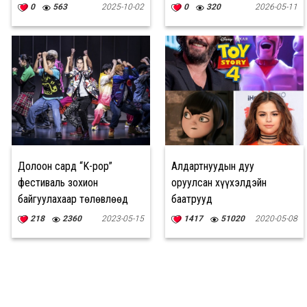
0
563
2025-10-02
0
320
2026-05-11
Долоон сард “K-pop”
Алдартнуудын дуу
фестиваль зохион
оруулсан хүүхэлдэйн
байгуулахаар төлөвлөөд
баатрууд
байна"
218
2360
2023-05-15
1417
51020
2020-05-08