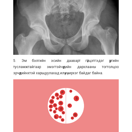
5. Эм бэлгийн эсийн дааварт гүйцэтгэдэг үүргийн
тусламжтайгаар эм
эгтэйчүүдийн дархлааны тогтолцоо
эрчүүдийнхтэй харьцуулахад илүү хүчирхэг байдаг байна.