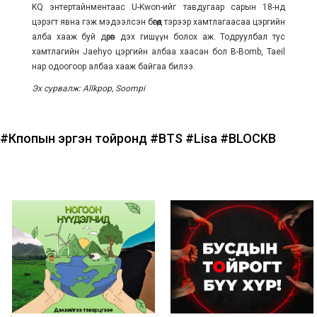
KQ энтертайнментаас U-Kwon-ийг тавдугаар сарын 18-нд
цэрэгт явна гэж мэдээлсэн бөгөөд тэрээр хамтлагаасаа цэргийн
алба хааж буй дөрөв дэх гишүүн болох аж. Тодруулбал тус
хамтлагийн Jaehyo цэргийн албаа хаасан бол B-Bomb, Taeil
нар одоогоор албаа хааж байгаа билээ.
Эх сурвалж: Allkpop, Soompi
#Кпопын эргэн тойронд
#BTS
#Lisa
#BLOCKB