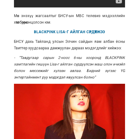
Мөн энэхүү жагсаалтыг БНСУ-ын MBC телевиз мэдээллийн
хөтөлбөрөөрөө онцолсон юм.
BLACKPINK LISA-Г АЙЛГАН СҮРДҮҮЛЖЭЭ
БНСУ дахь Тайланд улсын Элчин сайдын яам албан ёсны
Твиттер хуудсаараа дамжуулан дараах мэдэгдлийг хийжээ:
- “Тавдугаар сарын 2-ноос 6-ны хооронд BLACKPINK
хамтлагийн гишүүн Lisa-г айлган сүрдүүлсэн маш олон и-мэйл
болон мессежийг хүлээн авлаа. Бидний зүгээс YG
энтертайнмент руу мэдэгдэл явуулсан болно”