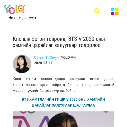
Өсвөр үе, залууст ...
Кпопын эргэн тойронд: BTS V 2020 оны
хамгийн царайлаг залуугаар тодорлоо
Сэтгүүлч Г. Оюун
| YOLO.MN
2020-05-11
Кпоп хөгжим сонсогчдодоо зориулан өнгөрсөн долоо
хоногт кпопын эргэн тойронд болсон шинэ, сонирхолтой
мэдээллүүдийг багцлан хүргэж байна.
BTS ХАМТЛАГИЙН ГИШҮҮН V 2020 ОНЫ ХАМГИЙН
ЦАРАЙЛАГ ЗАЛУУГААР ШАЛГАРЛАА