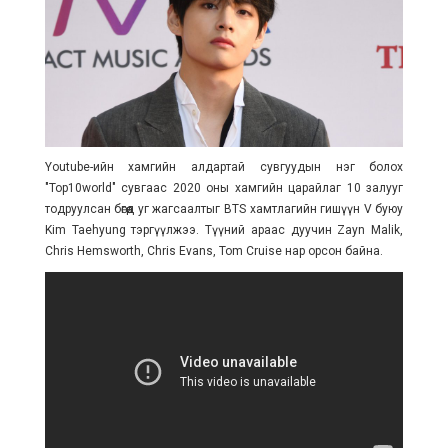
Youtube-ийн хамгийн алдартай сувгуудын нэг болох
"Top10world" сувгаас 2020 оны хамгийн царайлаг 10 залууг
тодруулсан бөгөөд уг жагсаалтыг
BTS хамтлагийн гишүүн V буюу
Kim Taehyung тэргүүлжээ. Түүний араас дуучин Zayn Malik,
Chris Hemsworth, Chris Evans, Tom Cruise нар орсон байна.