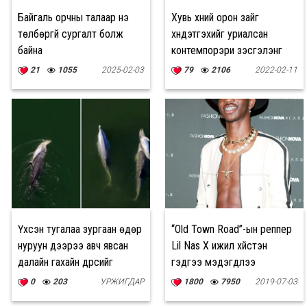
Байгаль орчны талаар үнэ
Хувь хүний орон зайг
төлбөргүй сургалт болж
хүндэтгэхийг уриалсан
байна
контемпорэри үзэсгэлэнг
нээнэ
21
1055
2025-02-03
79
2106
2022-02-11
Үхсэн тугалаа зургаан өдөр
“Old Town Road”-ын реппер
нуруун дээрээ авч явсан
Lil Nas X ижил хүйстэн
далайн гахайн дүрсийг
гэдгээ мэдэгдлээ
дроноор бичжээ
0
203
УРЖИГДАР
1800
7950
2019-07-03