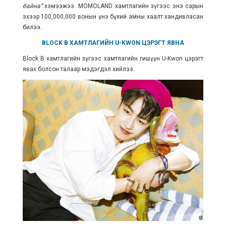
байна”
хэмээжээ.
MOMOLAND
хамтлагийн зүгээс энэ сарын
эхээр 100,000,000 вонын үнэ бүхий амны хаалт хандивласан
билээ.
BLOCK B ХАМТЛАГИЙН U-KWON ЦЭРЭГТ ЯВНА
Block B хамтлагийн зүгээс хамтлагийн гишүүн U-Kwon цэрэгт
явах болсон талаар мэдэгдэл хийлээ.