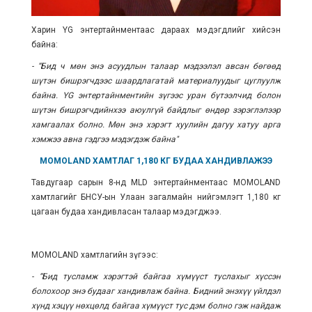
Харин YG энтертайнментаас дараах мэдэгдлийг хийсэн
байна:
- “Бид ч мөн энэ асуудлын талаар мэдээлэл авсан бөгөөд
шүтэн бишрэгчдээс шаардлагатай материалуудыг цуглуулж
байна.
YG энтертайнментийн зүгээс уран бүтээлчид болон
шүтэн бишрэгчдийнхээ аюулгүй байдлыг өндөр зэрэглэлээр
хамгаалах болно. Мөн энэ хэрэгт х
уулийн дагуу хатуу арга
хэмжээ авна гэдгээ мэдэгдэж байна"
MOMOLAND ХАМТЛАГ 1,180 КГ БУДАА ХАНДИВЛАЖЭЭ
Тавдугаар сарын 8-нд MLD энтертайнментаас MOMOLAND
хамтлагийг БНСУ-ын Улаан загалмайн нийгэмлэгт 1,180 кг
цагаан будаа хандивласан талаар мэдэгджээ.
MOMOLAND хамтлагийн зүгээс:
- “Бид тусламж хэрэгтэй байгаа хүмүүст туслахыг хүссэн
болохоор энэ будааг хандивлаж байна. Бидний энэхүү үйлдэл
хүнд хэцүү нөхцөлд байгаа хүмүүст тус дэм болно гэж найдаж