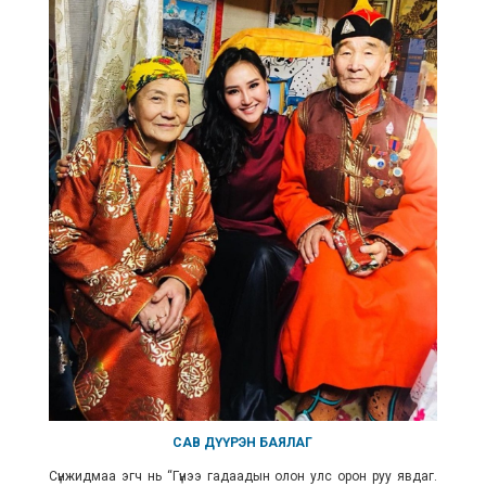
САВ ДҮҮРЭН БАЯЛАГ
Сүнжидмаа эгч нь “Гүнээ гадаадын олон улс орон руу явдаг.