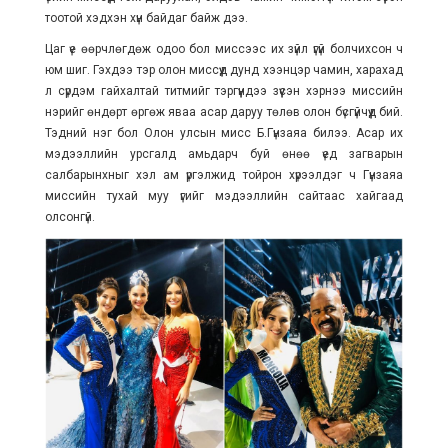
тоотой хэдхэн хүн байдаг байж дээ.
Цаг үе өөрчлөгдөж одоо бол миссээс их зүйл үгүй болчихсон ч
юм шиг. Гэхдээ тэр олон миссүүд дунд хээнцэр чамин, харахад
л сүрдэм гайхалтай титмийг тэргүүндээ зүүсэн хэрнээ миссийн
нэрийг өндөрт өргөж яваа
асар даруу төлөв
олон бүсгүйчүүд бий.
Тэдний нэг бол Олон улсын мисс Б.Гүнзаяа билээ. Асар их
мэдээллийн урсгалд амьдарч буй өнөө үед загварын
салбарынхныг хэл ам үргэлжид тойрон хүрээлдэг ч Гүнзаяа
миссийн тухай муу үгийг мэдээллийн сайтаас хайгаад
олсонгүй.