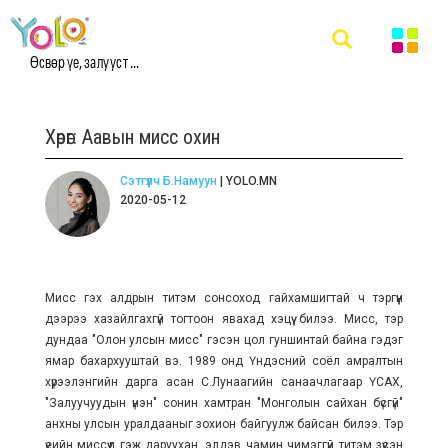
Өсвөр үе, залууст ...
Хөрөг: Аавын мисс охин
Сэтгүүлч Б.Намуун
| YOLO.MN
2020-05-12
Мисс гэх алдрын титэм сонсоход гайхамшигтай ч тэргүүн
дээрээ хазайлгахгүй тогтоон явахад хэцүү билээ. Мисс, тэр
дундаа "Олон улсын мисс" гэсэн цол гуншинтай байна гэдэг
ямар бахархууштай вэ. 1989 онд Үндэсний соёл амралтын
хүрээлэнгийн дарга асан С.Лунаагийн санаачлагаар ҮСАХ,
"Залуучуудын үнэн" сонин хамтран "Монголын сайхан бүсгүй"
анхны улсын уралдааныг зохион байгуулж байсан билээ. Тэр
үеийн миссүүд гэж даруухан, элдэв чамин чимэггүй титэм зүүсэн