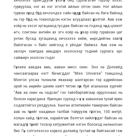
хичээлээ орхигдуулж үзээгүй онц сурлагатан тэрээр эхээс
гурвуулаа, нэг ах нэг эгчтэй айлын отгон охин. Нэг айлын
гурван хүүхэд бүгд хичээлдээ сайн хүүхдүүд байсан нь бага байхад
нь гэр бүлд нь тохиолдсон нэгэн асуудлаас үүдэлтэй. Аав ээж
хоёр нь хэсэг хугацаанд тусдаа байсан нь тэдэнд хүнд цохилт
өгч, сонгоны ангийн ах эгч хоёр нь үүрээр хоёр гуравхан цаг
унтан бусад хугацаанд хичээлээ хийж, өөрсдийгөө завгүй
байлгасан ч байс хийгээд л уйлдаг байжээ. Аав ээж нь
эвлэрч хамтдаа амьдарч эхэлснээр тэдний сурлага эрс
сайжирч эхэлсэн гэдэг.
Гүнзаяа аавдаа амь, аавын мисс охин. Энэ нь Дэлхийд
чансаагаараа нэгт бичигддэг “Miss Universe” тэмцээнд
Монгол улсаа төлөөлж явахаар шалгарсан тэр өдрийнхөө
орой нь өөрийн цахим хаягт титэм зүүж буй агшныхаа зургийг
“Аав аа охин нь чадсан” гэх тайлбартайгаар оруулснаас нь
бэлхэн харагдана. Ярилцан суухад ч үе үе аавынхаа тухай ярин
сэдэвтэйгээ уялдуулна. Хөнгөн атлетикийн тамирчин байсан
аав нь түүнийг наадмын талбай тойруулж гүйлгэн, 100 метрт,
холын зайд гүйлгэж, харайлгаж бэлтгэл хийлгүүлдэг байсан нь
магадгүй түүнийг тэсвэр хатуужилтай нэгэн болоход нөлөөлсөн
биз. Гүн сэтгэлээсээ хорвоо дэлхийд тустай хүн байгаасай гэж