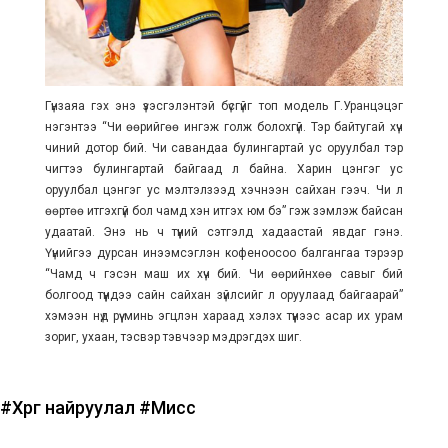
Гүнзаяа гэх энэ үзэсгэлэнтэй бүсгүйг топ модель Г.Уранцэцэг
нэгэнтээ “Чи өөрийгөө ингэж голж болохгүй. Тэр байтугай хүч
чиний дотор бий. Чи савандаа булингартай ус оруулбал тэр
чигтээ булингартай байгаад л байна. Харин цэнгэг ус
оруулбал цэнгэг ус мэлтэлзээд хэчнээн сайхан гээч. Чи л
өөртөө итгэхгүй бол чамд хэн итгэх юм бэ” гэж зэмлэж байсан
удаатай. Энэ нь ч түүний сэтгэлд хадаастай явдаг гэнэ.
Үүнийгээ дурсан инээмсэглэн кофеноосоо балгангаа тэрээр
“Чамд ч гэсэн маш их хүч бий. Чи өөрийнхөө савыг бий
болгоод түүндээ сайн сайхан зүйлсийг л оруулаад байгаарай”
хэмээн нүд рүү минь эгцлэн хараад хэлэх түүнээс асар их урам
зориг, ухаан, тэсвэр тэвчээр мэдрэгдэх шиг.
#Хөрөг найруулал
#Мисс