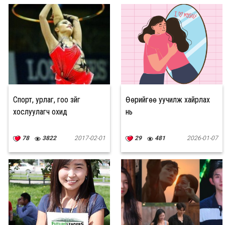
Спорт, урлаг, гоо зүйг
Өөрийгөө уучилж хайрлах
хослуулагч охид
нь
78
3822
2017-02-01
29
481
2026-01-07