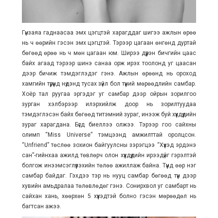
Гүнзаяа гаднаасаа эмх цэгцтэй харагддаг шигээ ажлын өрөө
нь ч өөрийн гэсэн эмх цэгцтэй. Тэрээр цагаан өнгөнд дуртай
бөгөөд өрөө нь ч мөн цагаан юм. Ширээ дүүрэн бичгийн цаас
байх агаад тэрээр шинэ санаа орж ирэх тоолонд уг цаасан
дээр бичиж тэмдэглэдэг гэнэ. Ажлын өрөөнд нь ороход
хамгийн түрүүнд нүдэнд тусах зүйл бол түүний мөрөөдлийн самбар.
Хоёр тал руугаа эргэдэг уг самбар дээр ойрын зорилгоо
зурган хэлбэрээр илэрхийлж доор нь зорилтуудаа
тэмдэглэсэн байх бөгөөд титэмний зураг, инээж буй хүүхдүүдийн
зураг харагдана. Бүгд биеллээ олжээ. Тэрээр гоо сайхны
олимп “Miss Universe” тэмцээнд амжилттай оролцсон.
“Unfriend” төслөө зохион байгуулсны зэрэгцээ “Хүүхэд эрдэнэ
сан”-гийнхаа ажилд төвлөрч олон хүүхдүүдийн ирээдүйг гэрэлтэй
болгож инээмсэглүүлэхийн төлөө ажиллаж байна. Түүнд өөр нэг
самбар байдаг. Гэхдээ тэр нь нууц самбар бөгөөд түүн дээр
хувийн амьдралаа төлөвлөдөг гэнэ. Сонирхвол уг самбарт нь
сайхан хань, хөөрхөн 5 хүүхэдтэй болно гэсэн мөрөөдөл нь
багтсан ажээ.