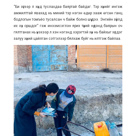
“Би зүгээр л хүнд туслахдаа баяртай байдаг. Тэр хүнийг ингэж
амжилттай явахад нь миний тэр нэгэн өдөр зааж өгсөн ганц
бодлогын томъёо тусалсан ч байж болно шүү дээ. Энгийн зүйлд
их хүч оршдог” гэж инээмсэглэн ярих түүний нүдэнд баярын оч
гялтганах нь үнэхээр л хэн нэгэнд хэрэгтэй хүн нь байхыг хүсдэг
залуу хүний цайлган сэтгэлээр бялхаж буйг нь илтгэж байлаа.