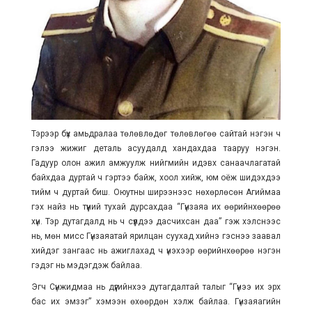
Тэрээр бүх амьдралаа төлөвлөдөг төлөвлөгөө сайтай нэгэн ч
гэлээ жижиг деталь асуудалд хандахдаа тааруу нэгэн.
Гадуур олон ажил амжуулж нийгмийн идэвх санаачлагатай
байхдаа дуртай ч гэртээ байж, хоол хийж, юм оёж шидэхдээ
тийм ч дуртай биш. Оюутны ширээнээс нөхөрлөсөн Агиймаа
гэх найз нь түүний тухай дурсахдаа “Гүнзаяа их өөрийнхөөрөө
хүн. Тэр дутагдалд нь ч сүүлдээ дасчихсан даа” гэж хэлснээс
нь, мөн мисс Гүнзаяатай ярилцан суухад хийнэ гэснээ заавал
хийдэг зангаас нь ажиглахад ч үнэхээр өөрийнхөөрөө нэгэн
гэдэг нь мэдэгдэж байлаа.
Эгч Сүнжидмаа нь дүүгийнхээ дутагдалтай талыг “Гүнээ их эрх
бас их эмзэг” хэмээн өхөөрдөн хэлж байлаа. Гүнзаяагийн