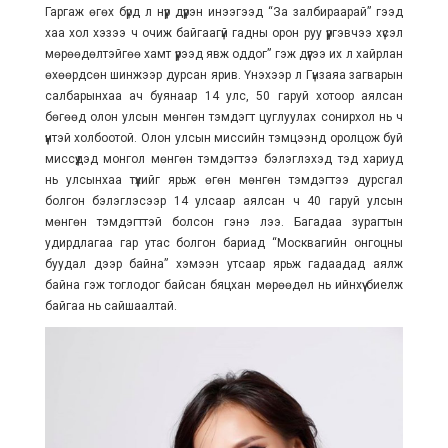
Гаргаж өгөх бүрд л нүүр дүүрэн инээгээд “За залбираарай” гээд
хаа хол хэзээ ч очиж байгаагүй гадны орон руу үүргэвчээ хүсэл
мөрөөдөлтэйгөө хамт үүрээд явж оддог” гэж дүүгээ их л хайрлан
өхөөрдсөн шинжээр дурсан ярив. Үнэхээр л Гүнзаяа загварын
салбарынхаа ач буянаар 14 улс, 50 гаруй хотоор аялсан
бөгөөд олон улсын мөнгөн тэмдэгт цуглуулах сонирхол нь ч
үүнтэй холбоотой. Олон улсын миссийн тэмцээнд оролцож буй
миссүүдэд монгол мөнгөн тэмдэгтээ бэлэглэхэд тэд хариуд
нь улсынхаа түүхийг ярьж өгөн мөнгөн тэмдэгтээ дурсгал
болгон бэлэглэсээр 14 улсаар аялсан ч 40 гаруй улсын
мөнгөн тэмдэгттэй болсон гэнэ лээ. Багадаа зурагтын
удирдлагаа гар утас болгон бариад “Москвагийн онгоцны
буудал дээр байна” хэмээн утсаар ярьж гадаадад аялж
байна гэж тоглодог байсан бяцхан мөрөөдөл нь ийнхүү биелж
байгаа нь сайшаалтай.