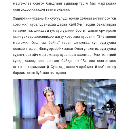
мэргэжлээ сонгох байдгийн адилаар тэр ч бас мэргэжлээ
сонгохдоо ихээхэн тээнэгэлзжээ.
Хүмүүнлэгийн ухааны Их сургуульд Герман хэлний ангийг сонгон
хоёр жил суралцсаныхаа дараа ХБНГУ-ыг зорин бакалавраа
төгсөнө гэж шийдээд тус сургуулийн босгыг даван орж ирсэн
охин үнэхээр хэлснийхээ дагуу хоёр жил сурсан ч “Энэ миний
мэргэжил биш юм байна” гэсэн дүгнэлтэд хүрч сургуулиа
сольсон гэдэг. Ийнхүү тэрээр Их засаг Олон улсын их сургуульд
хуульч, эрх зүйч мэргэжлээр суралцаж эхэлжээ. Энэ нь ч түүний
хувьд хэзээд зөв сонголт байдаг нь “Би энэ сонголтдоо
огтхон ч харамсдаггүй. Сурахад хэзээ ч оройтдоггүй юм” гэж нүүр
бардам хэлж буйгаас нь тодхон.