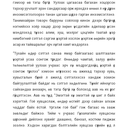
гэмээр өв тэгш бүсгүй. Уулзах цагаасаа багахан хоцорсон
тэрээр уучлалт эрэн сандарсаар орж ирэхдээ өнөөх л нүүр дүүрэн
инээмсэглэлээрээ танан цагаан шүдээ гарган инээмсэглэнэ.
Танимхайран тэвэрч барууны соёлоор кинон дээрх бүсгүйчүүд
нэгнийхээ хоёр хацар дээр зөрөн үнсдэгийн адилаар үнсэн
мэндлэхэд түүнээс алим, хуш, мэлрэг цэцгийн таатай үнэр
нимбэгний сэтгэл сэргэм үнэртэй хослон үнэртэж өөрийн эрхгүй
асар их тайвшралыг эрч хүчтэй хамт мэдэрлээ.
“Тухайн өдөр сэтгэл санаа ямар байгаагаас шалтгаалан
үнэртэй усаа сонгож түрхдэг. Өнөөдөр чамтай, залуу үеийн
төлөөлөлтэй уулзах учраас эрч хүч мэдрэгдэхүйц үнэртэй үс
сонгож түрхлээ” хэмээн өгүүлэхээс нь ажихад тэрээр хувь,
хувьсгалын бүхий л ажилд сэтгэлээсээ хандаж зохион
байгуулалттай байдаг нь сэтгэл хөдөлгөнө. Түүнийг ийнхүү гоо
сайхандаа анхаарч, өв тэгш бүсгүй хүн болоход аав нь их үүрэг
гүйцэтгэсэн. Аав нь түүнд “Эмэгтэй хүн эмэгтэй хүн шиг л байх
хэрэгтэй. Гоё хувцаслаж, өндөр өсгийт дээр сайхан алхаж
чаддаг байх ёстой. Үргэлж гоё бай” гэж багаас нь зааж
зөвлөдөг байжээ. Тийм ч учраас Гүнзаяагийн хувцасны
шүүгээний дийлэнх хувийг даашинз, банзал, костюм пиджак
эзэлнэ. Хэдхэн харагдах бэлтгэлийн хувцсаа сүүлийн үед л