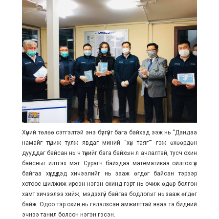
Хүний төлөө сэтгэлтэй энэ бүсгүйг бага байхад ээж нь “Дандаа
намайг түшиж тулж явдаг миний “хүн таяг”” гэж өхөөрдөн
дууддаг байсан нь ч түүнийг бага байхын л ачлалтай, тусч охин
байсныг илтгэх мэт. Сурагч байхдаа математикаа ойлгохгүй
байгаа хүүхдүүдэд хичээлийг нь зааж өгдөг байсан тэрээр
хотоос шилжиж ирсэн нэгэн охинд гэрт нь очиж өдөр болгон
хамт хичээлээ хийж, мэдэхгүй байгаа бодлогыг нь зааж өгдөг
байж. Одоо тэр охин нь гялалзсан амжилттай яваа та бидний
эчнээ танил болсон нэгэн гэсэн.