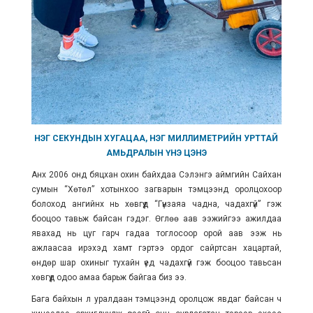
НЭГ СЕКУНДЫН ХУГАЦАА, НЭГ МИЛЛИМЕТРИЙН УРТТАЙ
АМЬДРАЛЫН ҮНЭ ЦЭНЭ
Анх 2006 онд бяцхан охин байхдаа Сэлэнгэ аймгийн Сайхан
сумын “Хөтөл” хотынхоо загварын тэмцээнд оролцохоор
болоход ангийнх нь хөвгүүд “Гүнзаяа чадна, чадахгүй” гэж
бооцоо тавьж байсан гэдэг. Өглөө аав ээжийгээ ажилдаа
явахад нь цуг гарч гадаа тоглосоор орой аав ээж нь
ажлаасаа ирэхэд хамт гэртээ ордог сайртсан хацартай,
өндөр шар охиныг тухайн үед чадахгүй гэж бооцоо тавьсан
хөвгүүд одоо амаа барьж байгаа биз ээ.
Бага байхын л уралдаан тэмцээнд оролцож явдаг байсан ч