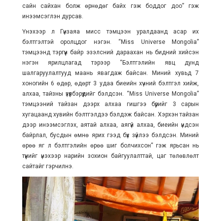
сайн сайхан болж өрнөдөг байх гэж боддог доо” гэж
инээмсэглэн дурсав.
Үнэхээр л Гүнзаяа мисс тэмцээн уралдаанд асар их
бэлтгэлтэй оролцдог нэгэн. “Miss Universe Mongolia”
тэмцээнд тэргүүн байр эзэлсний дараахан нь бидний хийсэн
нэгэн ярилцлагад тэрээр “Бэлтгэлийн явц дунд
шалгаруулалтууд маань явагдаж байсан. Миний хувьд 7
хоногийн 6 өдөр, өдөрт 3 удаа биеийн хүчний бэлтгэл хийж,
алхаа, тайзны үзүүлбэрүүдийг бэлдсэн. “Miss Universe Mongolia”
тэмцээний тайзан дээрх алхаа гишгээ бүрийг 3 сарын
хугацаанд хувийн бэлтгэлдээ бэлдэж байсан. Хэрхэн тайзан
дээр инээмсэглэх, аятай алхаа, аягүй алхаа, биеийн үндсэн
байрлал, бусдын өмнө ярих гээд бүх зүйлээ бэлдсэн. Миний
өрөө яг л бэлтгэлийн өрөө шиг болчихсон” гэж ярьсан нь
түүнийг үнэхээр нарийн зохион байгуулалттай, цаг төлөвлөлт
сайтайг гэрчилнэ.