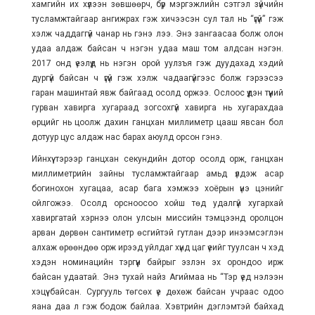
хамгийн их хүлээн зөвшөөрч, бүр мэргэжлийн сэтгэл зүйчийн
тусламжтайгаар ангижрах гэж хичээсэн сул тал нь “үгүй” гэж
хэлж чаддаггүй чанар нь гэнэ лээ. Энэ зангаасаа болж олон
удаа алдаж байсан ч нэгэн удаа маш том алдсан нэгэн.
2017 онд үеэлүүд нь нэгэн орой уулзъя гэж дуудахад хэдий
дургүй байсан ч үгүй гэж хэлж чадаагүйгээс болж гэрээсээ
гаран машинтай явж байгаад осолд оржээ. Ослоос үүдэн түүний
гурван хавирга хугараад зогсохгүй хавирга нь хугарахдаа
өрцийг нь цоолж дахин ганцхан миллиметр цааш явсан бол
дотуур цус алдаж нас барах аюулд орсон гэнэ.
Ийнхүү тэрээр ганцхан секундийн дотор осолд орж, ганцхан
миллиметрийн зайны тусламжтайгаар амьд үлдэж асар
богинохон хугацаа, асар бага хэмжээ хоёрын үнэ цэнийг
ойлгожээ. Осолд орсноосоо хойш төд удалгүй хугархай
хавиргатай хэрнээ олон улсын миссийн тэмцээнд оролцон
арван дөрвөн сантиметр өсгийтэй гутлан дээр инээмсэглэн
алхаж өрөөндөө орж ирээд уйлдаг хүнд цаг үеийг туулсан ч хэд
хэдэн номинацийн тэргүүн байрыг эзлэн эх орондоо ирж
байсан удаатай. Энэ тухай найз Агиймаа нь “Тэр үед нэлээн
хэцүү байсан. Сургууль төгсөх үе дөхөж байсан учраас одоо
яана даа л гэж бодож байлаа. Хэвтрийн дэглэмтэй байхад