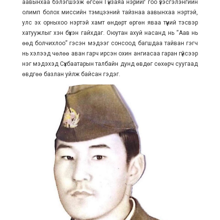
аавынхаа бэлэгшээж өгсөн Гүнзаяа нэрийг гоо үзэсгэлэнгийн
олимп болох миссийн тэмцээний тайзнаа аавынхаа нэртэй,
улс эх орныхоо нэртэй хамт өндөрт өргөн яваа түүний тэсвэр
хатуужлыг хэн бүхэн гайхдаг. Оюутан ахуй насанд нь “Аав нь
өөд болчихлоо” гэсэн мэдээг сонсоод багшдаа тайван гэгч
нь хэлээд чөлөө аван гарч ирсэн охин ангиасаа гаран гүйсээр
нэг мэдэхэд Сүхбаатарын талбайн дунд өвдөг сөхөрч суугаад
өвдгөө базлан уйлж байсан гэдэг.