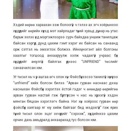
Хэдий өөрөө хараахан ээж болоогүй ч гэлээ ах эгч хоёрынхоо
хүүхдүүдийг өөрийн хүүхэд мэт хайрладаг түүний хувьд дүү нар нь утас
барьж эхлэх үед мэргэжлээрээ сурч байхдаа уншиж танилцаж
байсан хэргүүд дунд цахим гэмт хэрэг их байсан нь санаанд
орж сэтгэл нь эмзэглэх болжээ. Ийнхүү нэгэнт айл болгоны
хаалгыг тогшоод анхааруулж хэлж чадахгүй учраас бүх
хүүхдүүдийг аюулгүй байлгах үүднээс “UNFRIEND” төслийг
санаачилсан юм.
Уг төсөл нь ч үр ашгаа өгч олон хүн Фэйсбүүкээсээ танихгүй хүмүүсээ
“unfriend” хийх болсон билээ. “Арван гурван наснаас дээш
насныхан Фэйсбүүк хэрэглэх ёстой гэдэг ч өнөөдөр өөрийгөө
арван гурван настай гэж бүртгүүлсэн ч нас нь хүрээгүй хэдэн
мянган бяцхан хэрэглэгч байна. Нэг хүн хоёроос гурван өөр
фэйсбүүк хаягаар яг юу хийж байгааг бид мэдэхгүй” гэж ярих
түүний төсөл олон эцэг эхчүүдийг “сэрээж”, хүүхдийнхээ цахим
орчин дахь амьдралд анхаарахад тус болсон юм.