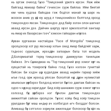
нь эргэж очиход Гүнээ “Тэмцээний урилга ирсэн. Яаж ийж
байгаад явмаар байна” гэчихсэн сууж байлаа. Ийм биетэй
юм чинь худлаа байхдаа гэж бодтол манай хүн шарх нь
жоохон анив уу үгүй юу шууд л тэмцээнийхээ бэлтгэлд ороод
тэмцээндээ явсан. Тэмцээндээ дэд байр эзлэн олон шагнал
аваад ирсэн дээ. Дайчин шаргуу хүсэл эрмэлзэлтэй зангаар
нь ямар их бахархсан гээч” хэмээн гайхшран өгүүллээ.
Арван зургаахан настайдаа “Face of Mongolia” тэмцээнд
оролцохоор хот руу явснаар хотын охид ямар байдгийг харж,
тэднээс суралцаж, ирээдүйн загварын багш топ модель
Д.Болормаатай тэрхүү тэмцээнээр дамжуулан танилцаж
байжээ. Эгч Сүнжидмаа нь “Тэр тэмцээний үеэр ээмэг зүүлт нь
хувцастай нь тохирохгүй байна гээд Гүнээ нэлээн гунигтай
байсан. Би хэдэн шүр худалдаж аваад өөрийн гараар хийж
өгье гээд орж ирэхэд уйлсан бололтой нүд дүүрэн нулимстай
авьяасын үзүүлбэрээ бэлдээд монгол бүжгээ давтаж байсан нь
одоо ч нүдэнд харагддаг. Бид хоёр шөнөжин сууж ээмэг зүүлтээ
хэлхээд бүх үзүүлбэрээ нэг бүрчлэн давтаж тэмцээндээ
амжилттай сайхан оролцсон. Түүнээс хойш бид хоёр тэмцээн
уралдаан бүрт маш өндөр ач холбогдол өгч бэлддэг болсон.
Аливаад бүх сэтгэлээ зориулж ажилладаг болохоор бүх зүйл нь