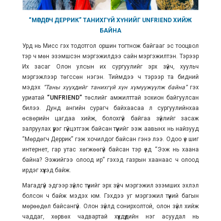
“МӨРДӨГЧ ДЕРРИК” ТАНИХГҮЙ ХҮНИЙГ UNFRIEND ХИЙЖ
БАЙНА
Урд нь Мисс гэх тодотгол оршин тогтнож байгааг эс тооцвол
тэр ч мөн эзэмшсэн мэргэжилдээ сайн мэргэжилтэн. Тэрээр
Их засаг Олон улсын их сургуулийг эрх зүйч, хуульч
мэргэжлээр төгссөн нэгэн. Тиймдээ ч тэрээр та бидний
мэдэх
“Таны хүүхдийг танихгүй хүн хүмүүжүүлж байна”
гэх
уриатай
“UNFRIEND”
төслийг амжилттай зохион байгуулсан
билээ. Дунд ангийн сурагч байхаасаа л сургуулийнхаа
өсвөрийн цагдаа хийж, болохгүй байгаа зүйлийг засаж
залруулах үүрэг гүйцэтгэж байсан түүнийг ээж аавынх нь найзууд
“Мөрдөгч Деррик” гэж хочилдог байсан гэнэ лээ. Одоо үе шиг
интернет, гар утас хөгжөөгүй байсан тэр үед “Ээж нь хаана
байна? Ээжийгээ олоод ир” гэхэд газрын хаанаас ч олоод
ирдэг хүүхэд байж.
Магадгүй эдгээр зүйлс түүнийг эрх зүйч мэргэжил эзэмших эхлэл
болсон ч байж мэдэх юм. Гэхдээ уг мэргэжил түүний багын
мөрөөдөл байсангүй. Олон зүйлд сонирхолтой, олон зүйл хийж
чаддаг, хөрвөх чадвартай хүүхдүүдийн нэг асуудал нь