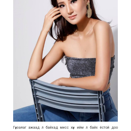
Гүнзаяаг ажаад л байхад мисс хүн ийм л байх ёстой доо