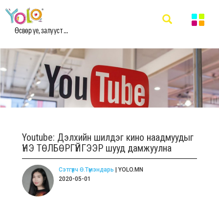
Өсвөр үе, залууст ...
Youtube: Дэлхийн шилдэг кино наадмуудыг
ҮНЭ ТӨЛБӨРГҮЙГЭЭР шууд дамжуулна
Сэтгүүлч Ө.Түмэндарь
| YOLO.MN
2020-05-01