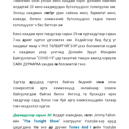
Токиогийн олон улсын кино наадам зэрэг дэлхийн хамгийн
алдартай 20 кино наадмуудын бүтээлүүдээс толилуулах юм.
Энэхүү наадмын хөтөлбөрт
уран сайхны кино, баримтат кино,
комеди, богино хэмжээний бүтээлүүдээс гадна панел
хэлэлцүүлэг ч бас багтсан аж.
Кино наадам ирэх тавдугаар сарын 29-нөөс зургаадугаар сарын
7-ны өдрийг хүртэл үргэлжлэх юм. Хэдийгээр бид бүгд уг
наадмыг ямар ч ҮНЭ ТӨЛБӨРГҮЙГЭЭР үзэх боломжтой хэдий
ч наадмын үеэр үзэгчид
Дэлхийн Эрүүл Мэндийн
Байгууллагын "COVID-19" цар тахалтай тэмцэх ажилд зориулж
САЙН ДУРААРАА хандив өгөх боломжтой гэнэ.
Эдгээр өдрүүдэд гэртээ байгаа биднийг хөгжөөх олон
сонирхолтой арга хэмжээнүүд онлайнаар зохион
байгуулагдаж байгаа билээ. Ингээд та бүхэндээ ирэх
тавдугаар сард болох гэж буй арга хэмжээнүүдийн талаар
товч мэдээлэл хүргэе.
Дөрөвдүгээр сарын 30:
Алдарт комедиан, хөтлөгч Jimmy Fallon-
ийн “
The Tonight Show
” нэвтрүүлэг Youtube-ээр шууд
цацагдана. Мөн энэ өдөр дуучин
Tones And I
өөрийн Youtube