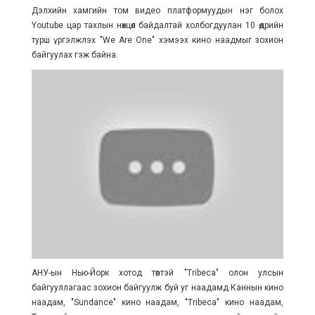
Дэлхийн хамгийн том видео платформуудын нэг болох
Youtube цар тахлын нөхцөл байдалтай холбогдуулан 10 өдрийн
турш үргэлжлэх "We Are One" хэмээх кино наадмыг зохион
байгуулах гэж байна.
АНУ-ын
Нью-Йорк хотод төвтэй "Tribeca"
олон улсын
байгууллагаас зохион байгуулж буй уг наадамд Каннын кино
наадам, "Sundance" кино наадам, "Tribeca" кино наадам,