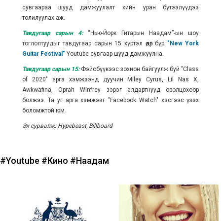
сувгаараа шууд дамжуулалт хийн уран бүтээлүүдээ
толилуулах аж.
Тавдугаар сарын 4:
“Нью-Йорк Гитарын Наадам”-ын шоу
тоглолтуудыг тавдугаар сарын 15 хүртэл өдөр бүр
"New York
Guitar Festival"
Youtube сувгаар шууд дамжуулна.
Тавдугаар сарын 15:
Фэйсбүүкээс зохион байгуулж буй "Class
of 2020" арга хэмжээнд дуучин Miley Cyrus, Lil Nas X,
Awkwafina, Oprah Winfrey зэрэг алдартнууд оролцохоор
болжээ. Та уг арга хэмжээг "Facebook Watch" хэсгээс үзэх
боломжтой юм.
Эх сурвалж: Hypebeast, Billboard
#Youtube
#Кино
#Наадам