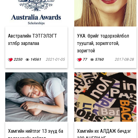
Австралийн ТЭТГЭЛЭГТ
УКА: Өөрийгөө тодорхойлбол
хөтөлбөр зарлалаа
тууштай, зорилготой,
зоригтой
2250
14561
2021-01-05
77
5760
2017-08-28
Хамгийн нийтлэг 13 зүүд ба
Хамгийн их АЛДАЖ бичдэг