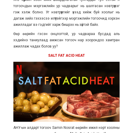
тогоочдын мэргэжлийн ур чадварыг нь шалгасан нэвтрүүлэг
гэж хэлж болно. Уг нэвтрүүлгийг үзээд хийж буй хоолыг нь
дагаж хийх гэхээсээ илүүтэйгээр мэргэжлийн тогоочид хэрхэн
ажилладаг вэ гэдгийг харж бишрэх нь зүйтэй байх.
Өөр өөрийн гэсэн онцлогтой, ур чадвараа бусдад
аль
хэдийнэ
таниулаад амжсан тогооч нар хоорондоо хамтран
ажиллаж чадах болов уу?
SALT FAT ACID HEAT
АНУ-ын алдарт тогооч Samin Nosrat өөрийн ижил нэрт хоолны