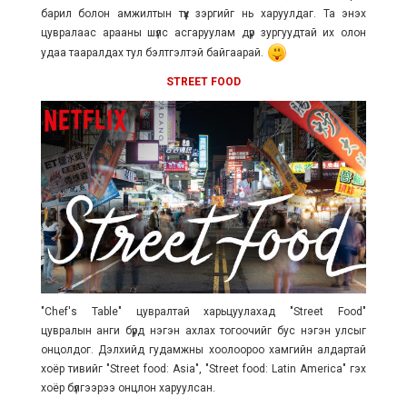
барил болон амжилтын түүх зэргийг нь харуулдаг. Та энэхүү
цувралаас арааны шүлс асгаруулам дүр зургуудтай их олон
удаа тааралдах тул бэлтгэлтэй байгаарай.
STREET FOOD
"Chef's Table" цувралтай харьцуулахад
"Street Food"
цувралын
анги бүрд нэгэн ахлах тогоочийг бус нэгэн улсыг
онцолдог. Дэлхийд гудамжны хоолоороо хамгийн алдартай
хоёр тивийг "Street food: Asia", "Street food: Latin America" гэх
хоёр бүлгээрээ онцлон харуулсан.