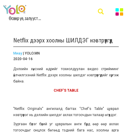
Өсвөр үе, залууст ...
Netflix дээрх хоолны ШИЛДЭГ нэвтрүүлгүүд
Миау
| YOLO.MN
2020-04-16
Дэлхийн хүнсний өдрийг тохиолдуулан видео стрийминг
үйлчилгээний Netflix дээрх хоолны шилдэг нэвтрүүлгүүдийг хүргэж
байна.
CHEF'S TABLE
"Netflix Originals" ангилалд багтах "Chef's Table" цуврал
нэвтрүүлэг нь дэлхийн шилдэг ахлах тогоочдын талаар өгүүлдэг.
Зургаан бүлэг бүхий уг цувралын анги бүрд өөр өөр ахлах
тогоочдыг онцлох бөгөөд тэдний бага нас, хоолны арга