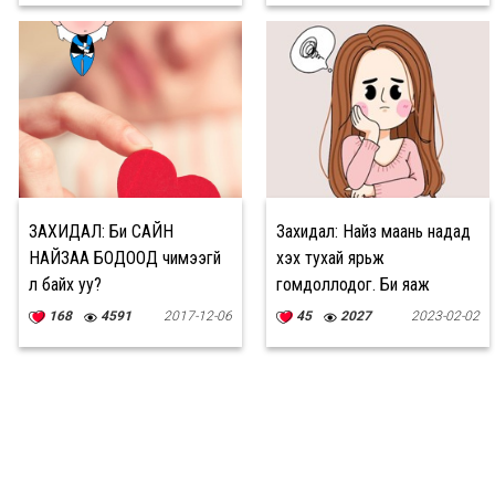
ЗАХИДАЛ: Би САЙН
Захидал: Найз маань надад
НАЙЗАА БОДООД чимээгүй
үхэх тухай ярьж
л байх уу?
гомдоллодог. Би яаж
туслах вэ?
168
4591
2017-12-06
45
2027
2023-02-02