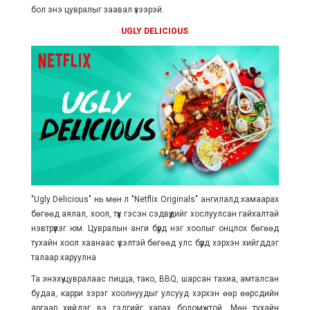
бол энэ цувралыг заавал үзээрэй.
UGLY DELICIOUS
"Ugly Delicious" нь мөн л "Netflix Originals" ангилалд хамаарах
бөгөөд аялал, хоол, түүх гэсэн сэдвүүдийг хослуулсан гайхалтай
нэвтрүүлэг юм. Цувралын анги бүрд нэг хоолыг онцлох бөгөөд
тухайн хоол хаанаас үүсэлтэй бөгөөд улс бүрд хэрхэн хийгддэг
талаар харуулна
Та энэхүү цувралаас пицца, тако, BBQ, шарсан тахиа, амталсан
будаа, карри зэрэг хоолнуудыг улсууд хэрхэн өөр өөрсдийн
аргаар хийдэг вэ гэдгийг харах боломжтой. Мөн тухайн