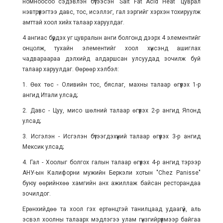
номноосоо сэдэвлэн бүтээсэн "Salt Fat Acid Heat" цуврал
нэвтрүүлэгтээ давс, тос, исэллэг, гал зэргийг хэрхэн тохируулж
амттай хоол хийх талаар харуулдаг.
4 ангиас бүрдэх уг цувралын анги болгонд дээрх 4 элементийг
онцолж, тухайн элементийг хоол хүнсэнд ашиглах
чадвараараа дэлхийд алдаршсан улсуудад зочилж буй
талаар харуулдаг. Өөрөөр хэлбэл:
1. Өөх төс - Оливийн тос, бяслаг, махны талаар өгүүлэх 1-р
ангид Итали улсад;
2. Давс - Цуу, мисо шөлний талаар өгүүлэх 2-р ангид Японд
улсад;
3. Исгэлэн -
Исгэлэн
бүтээгдэхүүний талаар өгүүлэх 3-р ангид
Мексик улсад;
4. Гал - Хоолыг болгох галын талаар өгүүлэх 4-р ангид тэрээр
АНУ-ын Калифорни мужийн Беркэли хотын "Chez Panisse"
буюу өөрийнхөө хамгийн анх ажиллаж байсан ресторандаа
зочилдог.
Ерөнхийдөө та хоол гэх ертөнцтэй танилцаад удаагүй, аль
эсвэл хоолны талаарх мэдлэгээ улам гүнзгийрүүлмээр байгаа