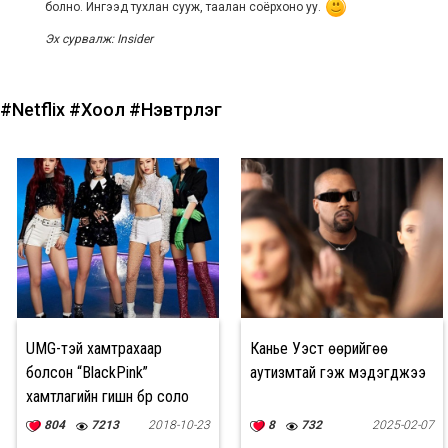
болно. Ингээд тухлан сууж, таалан соёрхоно уу.
Эх сурва
лж: Insider
#Netflix
#Хоол
#Нэвтрүүлэг
UMG-тэй хамтрахаар
Канье Уэст өөрийгөө
болсон “BlackPink”
аутизмтай гэж мэдэгджээ
хамтлагийн гишүүн бүр соло
дуу гаргана
804
7213
2018-10-23
8
732
2025-02-07