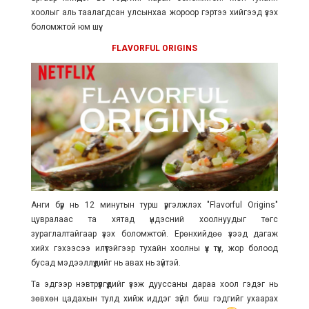
хоолыг аль таалагдсан улсынхаа жороор гэртээ хийгээд үзэх
боломжтой юм шүү.
FLAVORFUL ORIGINS
Анги бүр нь
12 минутын турш үргэлжлэх "Flavorful Origins"
цувралаас та хятад үндэсний хоолнуудыг төгс
зураглалтайгаар үзэх боломжтой. Ерөнхийдөө үзээд дагаж
хийх гэхээсээ илүүтэйгээр тухайн хоолны үүх түүх, жор болоод
бусад мэдээллүүдийг нь авах нь зүйтэй.
Та эдгээр нэвтрүүлгүүдийг үзэж дууссаны дараа хоол гэдэг нь
зөвхөн цадахын тулд хийж иддэг зүйл биш гэдгийг ухаарах