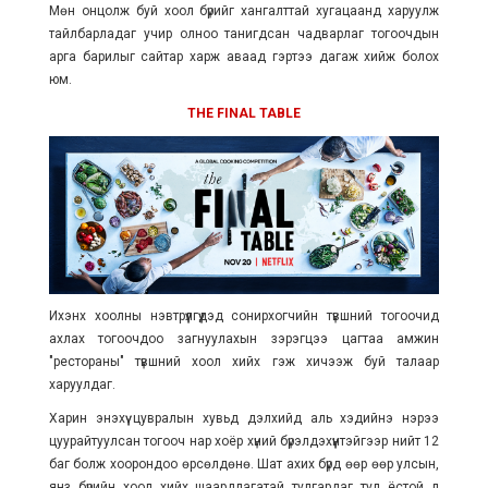
Мөн о
нцолж буй хоол бүрийг хангалттай хугацаанд харуулж
тайлбарладаг учир олноо танигдсан чадварлаг тогоочдын
арга барилыг сайтар харж аваад гэртээ дагаж хийж болох
юм.
THE FINAL TABLE
Ихэнх хоолны нэвтрүүлгүүдэд сонирхогчийн түвшний тогоочид
ахлах тогоочдоо загнуулахын зэрэгцээ цагтаа амжин
"рестораны" түвшний хоол хийх гэж хичээж буй талаар
харуулдаг.
Харин энэхүү цувралын хувьд дэлхийд аль хэдийнэ нэрээ
цуурайтуулсан тогооч нар хоёр хүний бүрэлдэхүүнтэйгээр нийт 12
баг болж хоорондоо өрсөлдөнө. Шат ахих бүрд өөр өөр улсын,
янз бүрийн хоол хийх шаардлагатай тулгардаг тул ёстой л